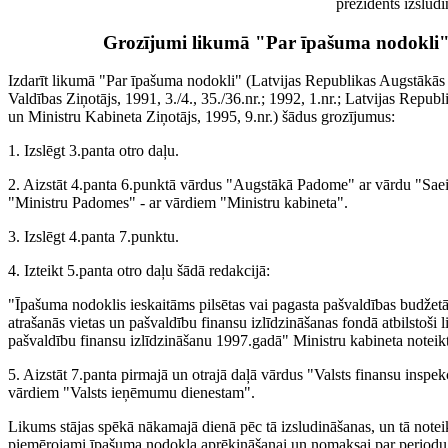
prezidents izslud
Grozījumi likumā "Par īpašuma nodokli
Izdarīt likumā "Par īpašuma nodokli" (Latvijas Republikas Augstākā
Valdības Ziņotājs, 1991, 3./4., 35./36.nr.; 1992, 1.nr.; Latvijas Repub
un Ministru Kabineta Ziņotājs, 1995, 9.nr.) šādus grozījumus:
1. Izslēgt 3.panta otro daļu.
2. Aizstāt 4.panta 6.punktā vārdus "Augstākā Padome" ar vārdu "Sae
"Ministru Padomes" - ar vārdiem "Ministru kabineta".
3. Izslēgt 4.panta 7.punktu.
4. Izteikt 5.panta otro daļu šādā redakcijā:
"Īpašuma nodoklis ieskaitāms pilsētas vai pagasta pašvaldības budžet
atrašanās vietas un pašvaldību finansu izlīdzināšanas fondā atbilstoši
pašvaldību finansu izlīdzināšanu 1997.gadā" Ministru kabineta noteikt
5. Aizstāt 7.panta pirmajā un otrajā daļā vārdus "Valsts finansu inspekc
vārdiem "Valsts ieņēmumu dienestam".
Likums stājas spēkā nākamajā dienā pēc tā izsludināšanas, un tā notei
piemērojami īpašuma nodokļa aprēķināšanai un nomaksai par periodu,