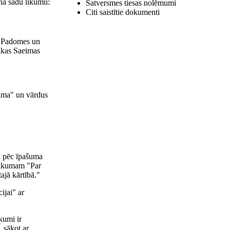
ina šādu likumu:
Satversmes tiesas nolēmumi
Citi saistītie dokumenti
"
s Padomes un
likas Saeimas
ima" un vārdus
ā pēc īpašuma
 likumam "Par
ajā kārtībā."
ijai" ar
kumi ir
 sākot ar