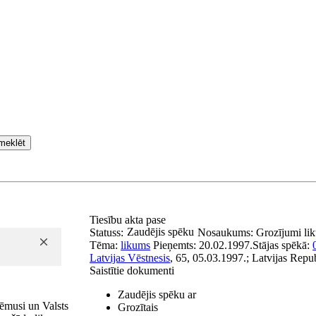
meklēt
Tiesību akta pase
Zaudējis spēku
Statuss:
Nosaukums:
Grozījumi li
Tēma:
likums
Pieņemts:
20.02.1997.
Stājas spēkā:
Latvijas Vēstnesis
, 65, 05.03.1997.; Latvijas Repu
Saistītie dokumenti
Zaudējis spēku ar
ēmusi un Valsts
Grozītais