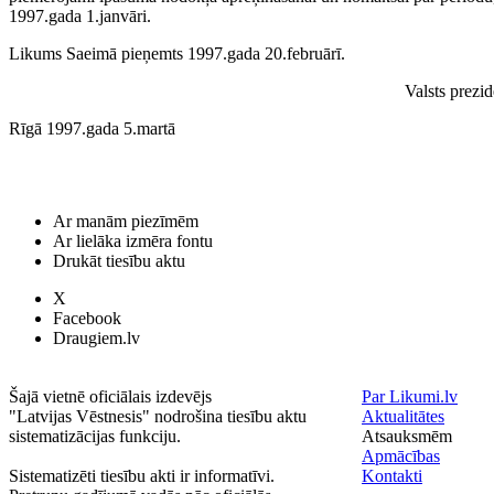
1997.gada 1.janvāri.
Likums Saeimā pieņemts 1997.gada 20.februārī.
Valsts prezi
Rīgā 1997.gada 5.martā
Ar manām piezīmēm
Ar lielāka izmēra fontu
Drukāt tiesību aktu
X
Facebook
Draugiem.lv
Šajā vietnē oficiālais izdevējs
Par Likumi.lv
"Latvijas Vēstnesis" nodrošina tiesību aktu
Aktualitātes
sistematizācijas funkciju.
Atsauksmēm
Apmācības
Sistematizēti tiesību akti ir informatīvi.
Kontakti