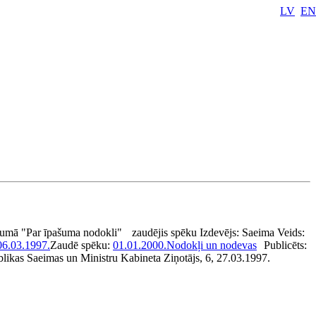
LV
EN
kumā "Par īpašuma nodokli"
zaudējis spēku
Izdevējs:
Saeima
Veids:
06.03.1997.
Zaudē spēku:
01.01.2000.
Nodokļi un nodevas
Publicēts:
blikas Saeimas un Ministru Kabineta Ziņotājs, 6, 27.03.1997.