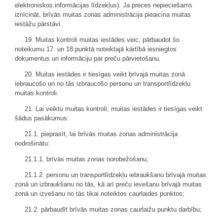
elektroniskos informācijas līdzekļus). Ja preces nepieciešams
iznīcināt, brīvās muitas zonas administrācija pieaicina muitas
iestāžu pārstāvi.
19. Muitas kontroli muitas iestādes veic, pārbaudot šo
noteikumu 17. un 18.punktā noteiktajā kārtībā iesniegtos
dokumentus un informāciju par preču pārvietošanu.
20. Muitas iestādes ir tiesīgas veikt brīvajā muitas zonā
iebraucošo un no tās izbraucošo personu un transportlīdzekļu
muitas kontroli.
21. Lai veiktu muitas kontroli, muitas iestādes ir tiesīgas veikt
šādus pasākumus:
21.1. pieprasīt, lai brīvās muitas zonas administrācija
nodrošinātu:
21.1.1. brīvās muitas zonas norobežošanu;
21.1.2. personu un transportlīdzekļu iebraukšanu brīvajā muitas
zonā un izbraukšanu no tās, kā arī preču ievešanu brīvajā muitas
zonā un izvešanu no tās tikai noteiktos caurlaides punktos;
21.2. pārbaudīt brīvās muitas zonas caurlaižu punktu darbību;