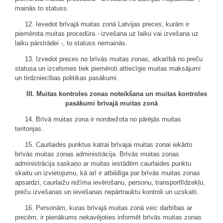
mainās to statuss.
12. Ievedot brīvajā muitas zonā Latvijas preces, kurām ir
piemērota muitas procedūra - izvešana uz laiku vai izvešana uz
laiku pārstrādei -, to statuss nemainās.
13. Izvedot preces no brīvās muitas zonas, atkarībā no preču
statusa un izcelsmes tiek piemēroti attiecīgie muitas maksājumi
un tirdzniecības politikas pasākumi.
III. Muitas kontroles zonas noteikšana un muitas kontroles
pasākumi brīvajā muitas zonā
14. Brīvā muitas zona ir norobežota no pārējās muitas
teritorijas.
15. Caurlaides punktus katrai brīvajai muitas zonai iekārto
brīvās muitas zonas administrācija. Brīvās muitas zonas
administrācija saskaņo ar muitas iestādēm caurlaides punktu
skaitu un izvietojumu, kā arī ir atbildīga par brīvās muitas zonas
apsardzi, caurlaižu režīma ievērošanu, personu, transportlīdzekļu,
preču izvešanas un ievešanas nepārtrauktu kontroli un uzskaiti.
16. Personām, kuras brīvajā muitas zonā veic darbības ar
precēm, ir pienākums nekavējoties informēt brīvās muitas zonas