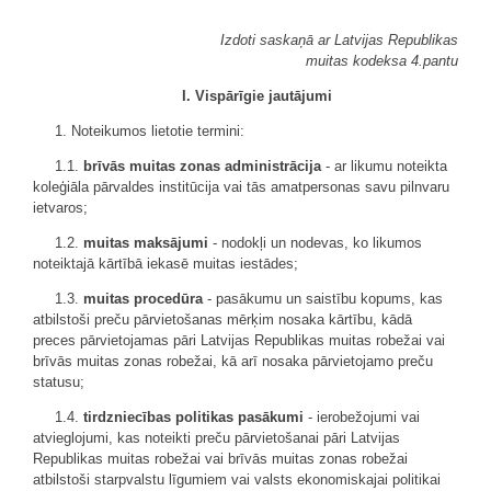
Izdoti saskaņā ar Latvijas Republikas
muitas kodeksa 4.pantu
I. Vispārīgie jautājumi
1. Noteikumos lietotie termini:
1.1.
brīvās muitas zonas administrācija
- ar likumu noteikta
koleģiāla pārvaldes institūcija vai tās amatpersonas savu pilnvaru
ietvaros;
1.2.
muitas maksājumi
- nodokļi un nodevas, ko likumos
noteiktajā kārtībā iekasē muitas iestādes;
1.3.
muitas procedūra
- pasākumu un saistību kopums, kas
atbilstoši preču pārvietošanas mērķim nosaka kārtību, kādā
preces pārvietojamas pāri Latvijas Republikas muitas robežai vai
brīvās muitas zonas robežai, kā arī nosaka pārvietojamo preču
statusu;
1.4.
tirdzniecības politikas pasākumi
- ierobežojumi vai
atvieglojumi, kas noteikti preču pārvietošanai pāri Latvijas
Republikas muitas robežai vai brīvās muitas zonas robežai
atbilstoši starpvalstu līgumiem vai valsts ekonomiskajai politikai