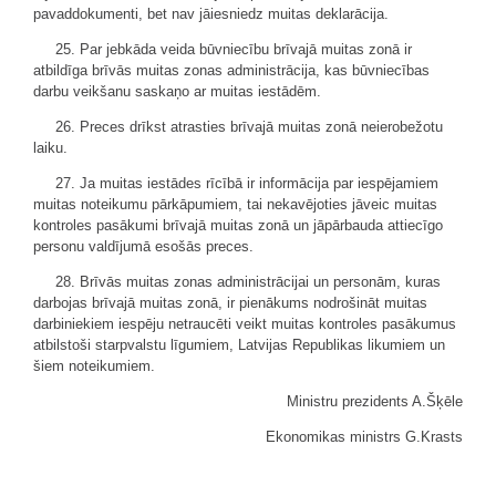
pavaddokumenti, bet nav jāiesniedz muitas deklarācija.
25. Par jebkāda veida būvniecību brīvajā muitas zonā ir
atbildīga brīvās muitas zonas administrācija, kas būvniecības
darbu veikšanu saskaņo ar muitas iestādēm.
26. Preces drīkst atrasties brīvajā muitas zonā neierobežotu
laiku.
27. Ja muitas iestādes rīcībā ir informācija par iespējamiem
muitas noteikumu pārkāpumiem, tai nekavējoties jāveic muitas
kontroles pasākumi brīvajā muitas zonā un jāpārbauda attiecīgo
personu valdījumā esošās preces.
28. Brīvās muitas zonas administrācijai un personām, kuras
darbojas brīvajā muitas zonā, ir pienākums nodrošināt muitas
darbiniekiem iespēju netraucēti veikt muitas kontroles pasākumus
atbilstoši starpvalstu līgumiem, Latvijas Republikas likumiem un
šiem noteikumiem.
Ministru prezidents A.Šķēle
Ekonomikas ministrs G.Krasts