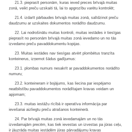
21.3. pieprasīt personām, kuras ieved preces brīvajā muitas
zonā, veikt preču uzskaiti tā, lai to apgrozību varētu kontrolēt;
21.4. izdarīt pārbaudes brīvajā muitas zonā, salīdzinot preču
daudzumu ar uzskaites dokumentos norādīto daudzumu.
22. Lai nodrošinātu muitas kontroli, muitas iestādes ir tiesīgas
pieprasīt no personām brīvajā muitas zonā ievedamo un no tās
izvedamo preču pavaddokumentu kopijas.
23. Muitas iestādes nav tiesīgas atvērt plombētus tranzīta
konteinerus, izņemot šādus gadījumus:
23.1. plombas numurs nesakrīt ar pavaddokumentos norādīto
numuru;
23.2. konteineram ir bojājums, kas liecina par iespējamo
neatbilstību pavaddokumentos norādītajam kravas veidam un
apjomam;
23.3. muitas iestāžu rīcībā ir operatīva informācija par
ievešanai aizliegtu preču atrašanos konteinerā.
24. Par brīvajā muitas zonā ievedamajām un no tās
izvedamajām precēm, kas tiek ievestas un izvestas pa jūras ceļu,
ir jāuzrāda muitas iestādēm jūras pārvadājumu kravas