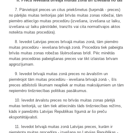
II. Preču ievešana brīvajā muitas zonā un izvešana no tās
7. Pārvietojot preces un citus priekšmetus (turpmāk - preces)
no pārējās muitas teritorijas pāri brīvās muitas zonas robežai, tām
piemēro attiecīgo muitas procedūru (izvešana, izvešana uz laiku,
izvešana uz laiku pārstrādei, tranzīts vai cita normatīvajos aktos
noteikta muitas procedūra).
8. Ievedot Latvijas preces brīvajā muitas zonā, tām piemēro
muitas procedūru - ievešana brīvajā zonā. Procedūra tiek pabeigta
brīvās muitas zonas robežas šķērsošanas brīdī. Pēc minētās
muitas procedūras pabeigšanas preces var tikt izlaistas brīvam
apgrozījumam.
9. Ievedot brīvajā muitas zonā preces no ārvalstīm un
piemērojot tām muitas procedūru - ievešana brīvajā zonā -, šīs
preces atbilstoši likumam neapliek ar muitas maksājumiem un tām
nepiemēro tirdzniecības politikas pasākumus.
10. Ievedot ārvalstu preces no brīvās muitas zonas pārējā
muitas teritorijā, uz tām tiek attiecināts tāds tirdzniecības režīms,
kāds ir paredzēts Latvijas Republikas līgumā ar šo preču
eksportētājvalsti.
11. Ievedot brīvajā muitas zonā Latvijas preces, kurām ir
piemērota muitas procedūra - izvešana no Latvijas Republikas -,