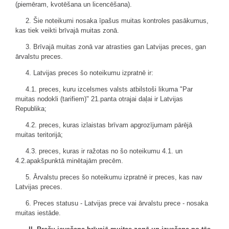
(piemēram, kvotēšana un licencēšana).
2. Šie noteikumi nosaka īpašus muitas kontroles pasākumus,
kas tiek veikti brīvajā muitas zonā.
3. Brīvajā muitas zonā var atrasties gan Latvijas preces, gan
ārvalstu preces.
4. Latvijas preces šo noteikumu izpratnē ir:
4.1. preces, kuru izcelsmes valsts atbilstoši likuma "Par
muitas nodokli (tarifiem)" 21.panta otrajai daļai ir Latvijas
Republika;
4.2. preces, kuras izlaistas brīvam apgrozījumam pārējā
muitas teritorijā;
4.3. preces, kuras ir ražotas no šo noteikumu 4.1. un
4.2.apakšpunktā minētajām precēm.
5. Ārvalstu preces šo noteikumu izpratnē ir preces, kas nav
Latvijas preces.
6. Preces statusu - Latvijas prece vai ārvalstu prece - nosaka
muitas iestāde.