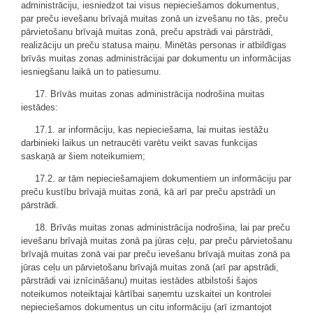
administrāciju, iesniedzot tai visus nepieciešamos dokumentus,
par preču ievešanu brīvajā muitas zonā un izvešanu no tās, preču
pārvietošanu brīvajā muitas zonā, preču apstrādi vai pārstrādi,
realizāciju un preču statusa maiņu. Minētās personas ir atbildīgas
brīvās muitas zonas administrācijai par dokumentu un informācijas
iesniegšanu laikā un to patiesumu.
17. Brīvās muitas zonas administrācija nodrošina muitas
iestādes:
17.1. ar informāciju, kas nepieciešama, lai muitas iestāžu
darbinieki laikus un netraucēti varētu veikt savas funkcijas
saskaņā ar šiem noteikumiem;
17.2. ar tām nepieciešamajiem dokumentiem un informāciju par
preču kustību brīvajā muitas zonā, kā arī par preču apstrādi un
pārstrādi.
18. Brīvās muitas zonas administrācija nodrošina, lai par preču
ievešanu brīvajā muitas zonā pa jūras ceļu, par preču pārvietošanu
brīvajā muitas zonā vai par preču ievešanu brīvajā muitas zonā pa
jūras ceļu un pārvietošanu brīvajā muitas zonā (arī par apstrādi,
pārstrādi vai iznīcināšanu) muitas iestādes atbilstoši šajos
noteikumos noteiktajai kārtībai saņemtu uzskaitei un kontrolei
nepieciešamos dokumentus un citu informāciju (arī izmantojot