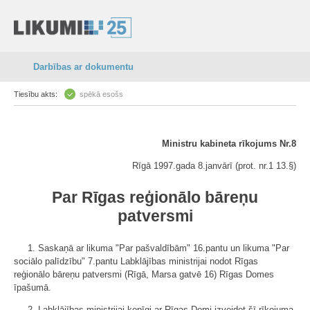
Darbības ar dokumentu
Tiesību akts:
spēkā esošs
Ministru kabineta rīkojums Nr.8
Rīgā 1997.gada 8.janvārī (prot. nr.1 13.§)
Par Rīgas reģionālo bāreņu
patversmi
1. Saskaņā ar likuma "Par pašvaldībām" 16.pantu un likuma "Par
sociālo palīdzību" 7.pantu Labklājības ministrijai nodot Rīgas
reģionālo bāreņu patversmi (Rīgā, Marsa gatvē 16) Rīgas Domes
īpašumā.
2. Labklājības ministrijai kopīgi ar Rīgas Domi izveidot šī rīkojuma