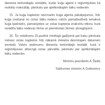
dienesta teritoriālajās iestādēs, kurās kuģu aģenti ir reģistrējušies kā
nodokļu maksātāji, pārskatu par aprēķinātajām bāku nodevām.
15. Ja kuģa kapteinis neizmanto kuģa aģenta pakalpojumus, līdz
kuģa iziešanai no ostas bāku nodevu valsts pamatbudžetā iemaksā
kuģa īpašnieks, pamatojoties uz ostas kapteiņa izrakstītu rēķinu, kurā
norādīta bāku nodevas likme un piemērotais likmes atvieglojums.
16. Šo noteikumu 15.punktā minētajā gadījumā par katru pārskata
mēnesi ostas kapteinis līdz nākamā mēneša desmitajam datumam
iesniedz Valsts ieņēmumu dienesta teritoriālajā iestādē, kurā ir
reģistrējusies attiecīgā ostas pārvalde, pārskatu par aprēķinātajām
bāku nodevām.
Ministru prezidents A.Šķēle
Satiksmes ministrs A.Gorbunovs