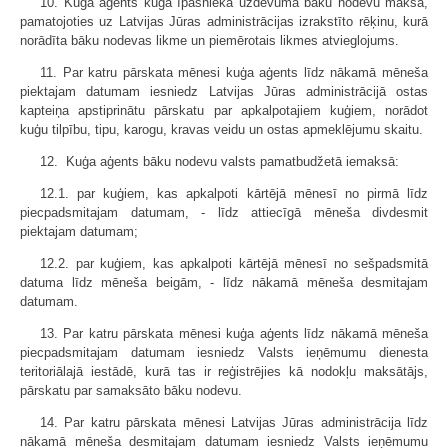
10. Kuģa aģents kuģa īpašnieka uzdevumā bāku nodevu maksā,
pamatojoties uz Latvijas Jūras administrācijas izrakstīto rēķinu, kurā
norādīta bāku nodevas likme un piemērotais likmes atvieglojums.
11. Par katru pārskata mēnesi kuģa aģents līdz nākamā mēneša
piektajam datumam iesniedz Latvijas Jūras administrācijā ostas
kapteiņa apstiprinātu pārskatu par apkalpotajiem kuģiem, norādot
kuģu tilpību, tipu, karogu, kravas veidu un ostas apmeklējumu skaitu.
12. Kuģa aģents bāku nodevu valsts pamatbudžetā iemaksā:
12.1. par kuģiem, kas apkalpoti kārtējā mēnesī no pirmā līdz
piecpadsmitajam datumam, - līdz attiecīgā mēneša divdesmit
piektajam datumam;
12.2. par kuģiem, kas apkalpoti kārtējā mēnesī no sešpadsmitā
datuma līdz mēneša beigām, - līdz nākamā mēneša desmitajam
datumam.
13. Par katru pārskata mēnesi kuģa aģents līdz nākamā mēneša
piecpadsmitajam datumam iesniedz Valsts ieņēmumu dienesta
teritoriālajā iestādē, kurā tas ir reģistrējies kā nodokļu maksātājs,
pārskatu par samaksāto bāku nodevu.
14. Par katru pārskata mēnesi Latvijas Jūras administrācija līdz
nākamā mēneša desmitajam datumam iesniedz Valsts ieņēmumu