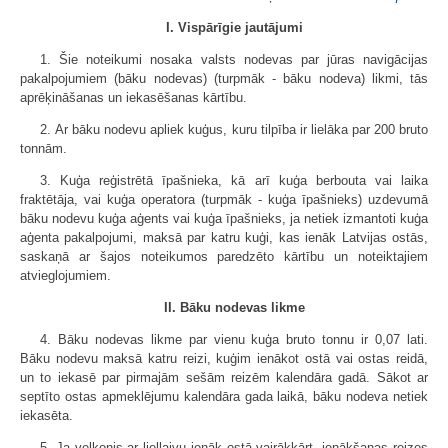
I. Vispārīgie jautājumi
1. Šie noteikumi nosaka valsts nodevas par jūras navigācijas
pakalpojumiem (bāku nodevas) (turpmāk - bāku nodeva) likmi, tās
aprēķināšanas un iekasēšanas kārtību.
2. Ar bāku nodevu apliek kuģus, kuru tilpība ir lielāka par 200 bruto
tonnām.
3. Kuģa reģistrētā īpašnieka, kā arī kuģa berbouta vai laika
fraktētāja, vai kuģa operatora (turpmāk - kuģa īpašnieks) uzdevumā
bāku nodevu kuģa aģents vai kuģa īpašnieks, ja netiek izmantoti kuģa
aģenta pakalpojumi, maksā par katru kuģi, kas ienāk Latvijas ostās,
saskaņā ar šajos noteikumos paredzēto kārtību un noteiktajiem
atvieglojumiem.
II. Bāku nodevas likme
4. Bāku nodevas likme par vienu kuģa bruto tonnu ir 0,07 lati.
Bāku nodevu maksā katru reizi, kuģim ienākot ostā vai ostas reidā,
un to iekasē par pirmajām sešām reizēm kalendāra gadā. Sākot ar
septīto ostas apmeklējumu kalendāra gada laikā, bāku nodeva netiek
iekasēta.
5. Ja velkonis ar liellaivu ienāk ostā vairākkārt, ienākšanas reizes