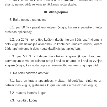
skaita, ņemot vērā velkoņa ienākšanas reižu skaitu.
III. Atvieglojumi
6. Bāku nodevu samazina:
6.1. par 30 % - pasažieru kuģiem (kuģis, kuram ir pasažieru kuģa
drošības apliecība);
6.2. par 20 % - ro-ro tipa kuģiem (kuģis, kuram šāds apzīmējums ir
dots kuģa klasifikācijas apliecībā) un konteineru kuģiem (kuģis, kuram
šāds apzīmējums ir dots kuģa klasifikācijas apliecībā);
6.3. par 50 % - Latvijas kabotāžas kuģiem (kuģis, kas veic
pārvadājumus vai iet balastā starp Latvijas ostām) un Latvijas zvejas
kuģiem (kuģis, kas nodarbojas ar zvejniecību vai veic zivju apstrādi).
7. No bāku nodevas atbrīvo:
7.1. kara un krasta apsardzes, muitas, hidrogrāfijas, zinātnes un
pētniecības kuģus, glābšanas kuģus un vides aizsardzības kuģus;
7.2. mācību iestāžu kuģus;
7.3. hospitāļu kuģus;