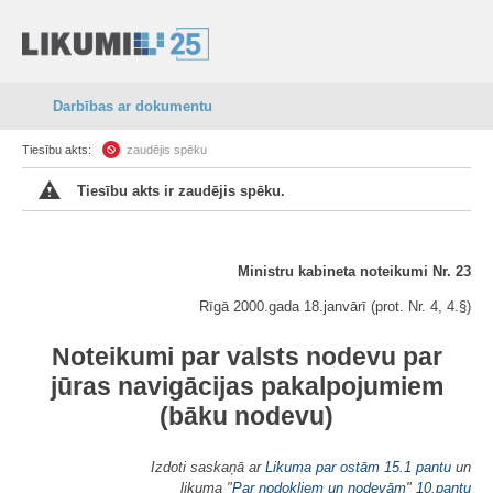
Darbības ar dokumentu
Tiesību akts:
zaudējis spēku
Tiesību akts ir zaudējis spēku.
Ministru kabineta noteikumi Nr. 23
Rīgā 2000.gada 18.janvārī (prot. Nr. 4, 4.§)
Noteikumi par valsts nodevu par
jūras navigācijas pakalpojumiem
(bāku nodevu)
Izdoti saskaņā ar
Likuma par ostām
15.1 pantu
un
likuma "
Par nodokļiem un nodevām
"
10.pantu