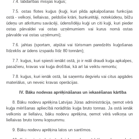
7.4. labdarības misijas kuģus;
7.5. ostas flotes kuģus (kuģi, kuri pilda apkalpošanas funkcijas
ostā - velkoņi, liellaivas, peldošie krāni, bunkurētāji, notekūdeņu, bilžu
ūdeņu un atkritumu savācēji, ūdenslīdēju kuģi un citi kuģi, kuri pieder
ostas pārvaldei vai ostas uzņēmumiem vai kurus nomā ostas
pārvalde vai ostas uzņēmumi);
7.6. jahtas (sportam, atpūtai vai tūrismam paredzēts kuģošanas
līdzeklis ar ūdens izspaidu līdz 80 tonnām);
7.7. kuģus, kuri spiesti ienākt ostā, jo ir reāli draudi kuģa apkalpes,
pasažieru, kravas vai kuģa drošībai, kā arī lai veiktu remontu;
7.8. kuģus, kuri ienāk ostā, lai saņemtu degvielu vai citus apgādes
materiālus, un neveic kravas operācijas.
IV. Bāku nodevas aprēķināšanas un iekasēšanas kārtība
8. Bāku nodevu aprēķina Latvijas Jūras administrācija, ņemot vērā
kuģa mērīšanas apliecībā norādītās kuģa bruto tonnas. Ja ostā ienāk
velkonis ar liellaivu, bāku nodevu aprēķina, ņemot vērā velkoņa un
liellaivas bruto tonnu kopsummu.
9. Bāku nodevu aprēķina latos un santīmos.