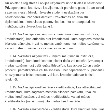
Arī ārvalstīs reģistrētie Latvijas uzņēmumi un to filiāles ir nerezidenti.
Privātpersonas, kas dzīvo Latvijā mazāk par vienu gadu, kā arī tūristi,
sezonas viesstrādnieki, ārvalstu studenti uzskatāmi par
nerezidentiem. Par nerezidentiem uzskatāmas arī ārvalstu
diplomātiskās, konsulārās pārstāvniecības, kā arī starptautisko
institūciju pārstāvniecības Latvijā.
1.13.
Radniecīgais uzņēmums
- uzņēmums (finansu institūcija,
kredītiestāde), kas attiecībā pret kredītiestādi, kura sagatavo mēneša
bilances pārskatu, ir vai nu meitas uzņēmums, vai mātes uzņēmums,
vai arī mātes uzņēmuma cits meitas uzņēmums.
1.14.
Saistītais uzņēmums
- uzņēmums (finansu institūcija,
kredītiestāde), kurā kredītiestādei pieder tiešā vai netiešā (izmantojot
meitas uzņēmumus) ceļā iegūta līdzdalība, kas aptver 10 un vairāk
procentu pamatkapitāla vai balsstiesību, bet nepārsniedz 50 procentu
no uzņēmuma balsstiesībām, vai kuru kredītiestāde var būtiski
ietekmēt.
1.15.
Radniecīgā kredītiestāde
- kredītiestāde, kas attiecībā pret
kredītiestādi, kura sagatavo mēneša bilances pārskatu, ir vai nu
meitas kredītiestāde, vai mātes kredītiestāde, vai arī mātes
kredītiestādes (uzņēmuma) cita meitas kredītiestāde.
1.16.
Saistītā kredītiestāde
- kredītiestāde, kurā kredītiestādei, kas