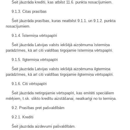
Šeit jāuzrāda kredīti, kas atbilst 11.6. punkta nosacījumiem.
9.1.3. Citas prasības
Šeit jāuzrāda prasības, kuras neatbilst 9.1.1. un 9.1.2. punkta
nosacījumiem.
9.1.4. Īstermiņa vērtspapīri
Šeit jāuzrāda Latvijas valsts iekšējā aizņēmuma īstermiņa
parādzīmes, kā arī citi valdības tirgojamie īstermiņa vērtspapīri.
9.1.5. Ilgtermiņa vērtspapīri
Šeit jāuzrāda Latvijas valsts iekšējā aizņēmuma ilgtermiņa
parādzīmes, kā arī citi valdības tirgojamie ilgtermiņa vērtspapīri.
9.1.6. Citi vērtspapīri
Šeit jāuzrāda netirgojamie vērtspapīri, kas emitēti speciāliem
mērķiem, t.sk. slikto kredītu aizstāšanai, neatkarīgi no to termiņa.
9.2. Prasības pret pašvaldībām
9.2.1. Kredīti
Šeit jāuzrāda aizdevumi pašvaldībām.