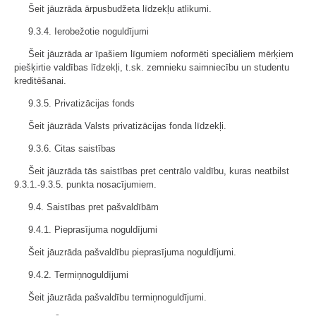
Šeit jāuzrāda ārpusbudžeta līdzekļu atlikumi.
9.3.4. Ierobežotie noguldījumi
Šeit jāuzrāda ar īpašiem līgumiem noformēti speciāliem mērķiem
piešķirtie valdības līdzekļi, t.sk. zemnieku saimniecību un studentu
kreditēšanai.
9.3.5. Privatizācijas fonds
Šeit jāuzrāda Valsts privatizācijas fonda līdzekļi.
9.3.6. Citas saistības
Šeit jāuzrāda tās saistības pret centrālo valdību, kuras neatbilst
9.3.1.-9.3.5. punkta nosacījumiem.
9.4. Saistības pret pašvaldībām
9.4.1. Pieprasījuma noguldījumi
Šeit jāuzrāda pašvaldību pieprasījuma noguldījumi.
9.4.2. Termiņnoguldījumi
Šeit jāuzrāda pašvaldību termiņnoguldījumi.