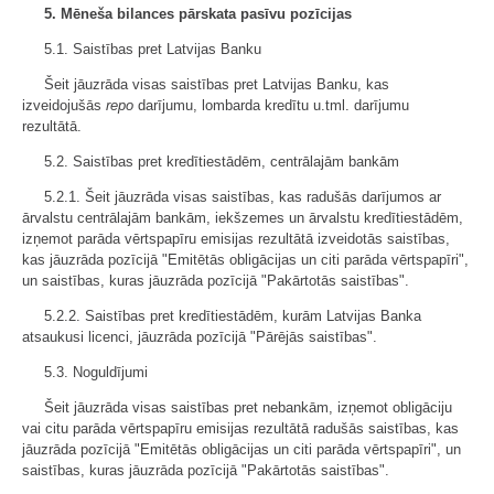
5. Mēneša bilances pārskata pasīvu pozīcijas
5.1. Saistības pret Latvijas Banku
Šeit jāuzrāda visas saistības pret Latvijas Banku, kas
izveidojušās
repo
darījumu, lombarda kredītu u.tml. darījumu
rezultātā.
5.2. Saistības pret kredītiestādēm, centrālajām bankām
5.2.1. Šeit jāuzrāda visas saistības, kas radušās darījumos ar
ārvalstu centrālajām bankām, iekšzemes un ārvalstu kredītiestādēm,
izņemot parāda vērtspapīru emisijas rezultātā izveidotās saistības,
kas jāuzrāda pozīcijā "Emitētās obligācijas un citi parāda vērtspapīri",
un saistības, kuras jāuzrāda pozīcijā "Pakārtotās saistības".
5.2.2. Saistības pret kredītiestādēm, kurām Latvijas Banka
atsaukusi licenci, jāuzrāda pozīcijā "Pārējās saistības".
5.3. Noguldījumi
Šeit jāuzrāda visas saistības pret nebankām, izņemot obligāciju
vai citu parāda vērtspapīru emisijas rezultātā radušās saistības, kas
jāuzrāda pozīcijā "Emitētās obligācijas un citi parāda vērtspapīri", un
saistības, kuras jāuzrāda pozīcijā "Pakārtotās saistības".