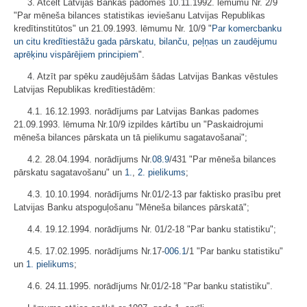
3. Atcelt Latvijas Bankas padomes 10.11.1992. lēmumu Nr. 2/9
"Par mēneša bilances statistikas ieviešanu Latvijas Republikas
kredītinstitūtos" un 21.09.1993. lēmumu Nr. 10/9 "
Par komercbanku
un citu kredītiestāžu gada pārskatu, bilanču, peļņas un zaudējumu
aprēķinu vispārējiem principiem
".
4. Atzīt par spēku zaudējušām šādas Latvijas Bankas vēstules
Latvijas Republikas kredītiestādēm:
4.1. 16.12.1993. norādījums par Latvijas Bankas padomes
21.09.1993. lēmuma Nr.10/9 izpildes kārtību un "Paskaidrojumi
mēneša bilances pārskata un tā pielikumu sagatavošanai";
4.2. 28.04.1994. norādījums Nr.
08.9
/431 "Par mēneša bilances
pārskatu sagatavošanu" un
1.
,
2. pielikums
;
4.3. 10.10.1994. norādījums Nr.01/2-13 par faktisko prasību pret
Latvijas Banku atspoguļošanu "Mēneša bilances pārskatā";
4.4. 19.12.1994. norādījums Nr. 01/2-18 "Par banku statistiku";
4.5. 17.02.1995. norādījums Nr.17-
006.1
/1 "Par banku statistiku"
un
1. pielikums
;
4.6. 24.11.1995. norādījums Nr.01/2-18 "Par banku statistiku".