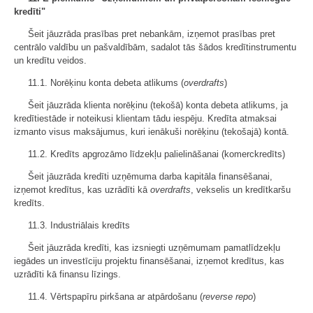
kredīti"
Šeit jāuzrāda prasības pret nebankām, izņemot prasības pret
centrālo valdību un pašvaldībām, sadalot tās šādos kredītinstrumentu
un kredītu veidos.
11.1. Norēķinu konta debeta atlikums (
overdrafts
)
Šeit jāuzrāda klienta norēķinu (tekošā) konta debeta atlikums, ja
kredītiestāde ir noteikusi klientam tādu iespēju. Kredīta atmaksai
izmanto visus maksājumus, kuri ienākuši norēķinu (tekošajā) kontā.
11.2. Kredīts apgrozāmo līdzekļu palielināšanai (komerckredīts)
Šeit jāuzrāda kredīti uzņēmuma darba kapitāla finansēšanai,
izņemot kredītus, kas uzrādīti kā
overdrafts
, vekselis un kredītkaršu
kredīts.
11.3. Industriālais kredīts
Šeit jāuzrāda kredīti, kas izsniegti uzņēmumam pamatlīdzekļu
iegādes un investīciju projektu finansēšanai, izņemot kredītus, kas
uzrādīti kā finansu līzings.
11.4. Vērtspapīru pirkšana ar atpārdošanu (
reverse repo
)