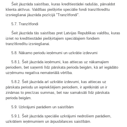
Šeit jāuzrāda saistības, kuras kredītiestādei radušās, pārvaldot
klienta aktīvus. Valdības piešķirtie speciālie fondi tranzītkredītu
izsniegšanai jāuzrāda pozīcijā "Tranzītfondi".
5.7. Tranzītfondi
Šeit jāuzrāda tās saistības pret Latvijas Republikas valdību, kuras
izriet no kredītiestādei piešķirtajiem speciālajiem fondiem
tranzītkredītu izsniegšanai.
5.8. Nākamo periodu ieņēmumi un uzkrātie izdevumi
5.8.1. Šeit jāuzrāda ieņēmumi, kas attiecas uz nākamajiem
periodiem, bet saņemti līdz pārskata perioda beigām, kā arī iegādāto
uzņēmumu negatīva nemateriālā vērtība.
5.8.2. Šeit jāuzrāda arī uzkrātie izdevumi, kas attiecas uz
pārskata periodu un iepriekšējiem periodiem, ir aprēķināti un ir
zināmas to precīzas summas, bet nav samaksāti līdz pārskata
perioda beigām.
5.9. Uzkrājumi parādiem un saistībām
5.9.1. Šeit jāuzrāda speciālie uzkrājumi nedrošiem parādiem,
uzkrātiem ieņēmumiem un ārpusbilances saistībām.