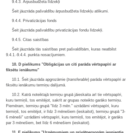
9.4.3. Ārpusbudžeta līdzekļi
Šeit jāuzrāda pašvaldību ārpusbudžeta līdzekļu atlikumi.
9.4.4. Privatizācijas fonds
Šeit jāuzrāda pašvaldību privatizācijas fondu līdzekļi.
9.4.5. Citas saistības
Šeit jāuzrāda tās saistības pret pašvaldībām, kuras neatbilst
9.4.1.-9.4.4. punkta nosacījumiem.
10. D pielikums "Obligācijas un citi parāda vērtspapīri ar
fiksētu ienākumu"
10.1. Šeit jāuzrāda apgrozāmie (
transferable
) parāda vērtspapīri ar
fiksētu ienākumu termiņu dalījumā.
10.2. Katrā noteiktajā termiņu grupā jāieskaita arī tie vērtspapīri,
kuru termiņš, tos emitējot, sakrīt ar grupas noteikto garāko termiņu.
Piemēram, termiņu grupā "līdz 3 mēn." uzrādāmi vērtspapīri, kuru
termiņš, tos emitējot, ir līdz 3 mēnešiem (ieskaitot), termiņu grupā "3-
6 mēneši" uzrādāmi vērtspapīri, kuru termiņš, tos emitējot, ir garāks
par 3 mēnešiem, bet līdz 6 mēnešiem (ieskaitot).
11. E pielikums "Uzņēmumiem un privātpersonām iesniegtie