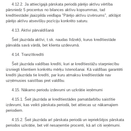
4.12.2. Ja attiecīgajā pārskata periodā pārējo aktīvu vērtība
pārsniedz 5 procentus no bilances aktīvu kopsummas, tad
kredītiestādei jāaizpilda veidlapa "Pārējo aktīvu izvērsums", atklājot
pārējo aktīvu atsevišķu pozīciju konkrēto saturu.
4.13. Aktīvi pārvaldīšanā
Šeit jāuzrāda aktīvi, t.sk. naudas līdzekļi, kurus kredītiestāde
pārvalda savā vārdā, bet klienta uzdevumā.
4.14. Tranzītkredīti
Šeit jāuzrāda valdības kredīti, kuri ar kredītiestāžu starpniecību
izsniegti klientiem konkrētu mērķu īstenošanai. Kā valdības garantēti
kredīti jāuzrāda tie kredīti, par kuru atmaksu kredītiestāde nav
uzņēmusies saistības pret valdību.
4.15. Nākamo periodu izdevumi un uzkrātie ieņēmumi
4.15.1. Šeit jāuzrāda ar kredītiestādes pamatdarbību saistītie
izdevumi, kas veikti pārskata periodā, bet attiecas uz nākamajiem
periodiem.
4.15.2. Šeit jāuzrāda arī pārskata periodā un iepriekšējos pārskata
periodos uzkrātie, bet vēl nesaņemtie procenti, kā arī citi ieņēmumi.