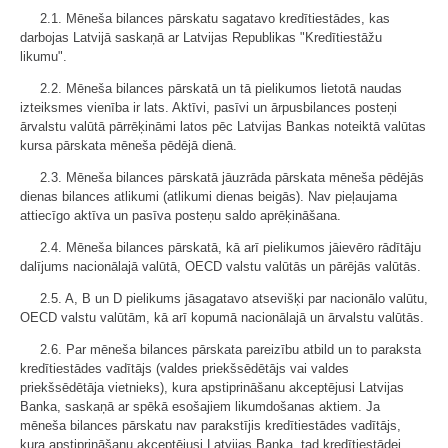
2.1. Mēneša bilances pārskatu sagatavo kredītiestādes, kas
darbojas Latvijā saskaņā ar Latvijas Republikas "Kredītiestāžu
likumu".
2.2. Mēneša bilances pārskatā un tā pielikumos lietotā naudas
izteiksmes vienība ir lats. Aktīvi, pasīvi un ārpusbilances posteņi
ārvalstu valūtā pārrēķināmi latos pēc Latvijas Bankas noteiktā valūtas
kursa pārskata mēneša pēdējā dienā.
2.3. Mēneša bilances pārskatā jāuzrāda pārskata mēneša pēdējās
dienas bilances atlikumi (atlikumi dienas beigās). Nav pieļaujama
attiecīgo aktīva un pasīva posteņu saldo aprēķināšana.
2.4. Mēneša bilances pārskatā, kā arī pielikumos jāievēro rādītāju
dalījums nacionālajā valūtā, OECD valstu valūtās un pārējās valūtās.
2.5. A, B un D pielikums jāsagatavo atsevišķi par nacionālo valūtu,
OECD valstu valūtām, kā arī kopumā nacionālajā un ārvalstu valūtās.
2.6. Par mēneša bilances pārskata pareizību atbild un to paraksta
kredītiestādes vadītājs (valdes priekšsēdētājs vai valdes
priekšsēdētāja vietnieks), kura apstiprināšanu akceptējusi Latvijas
Banka, saskaņā ar spēkā esošajiem likumdošanas aktiem. Ja
mēneša bilances pārskatu nav parakstījis kredītiestādes vadītājs,
kura apstiprināšanu akceptējusi Latvijas Banka, tad kredītiestādei