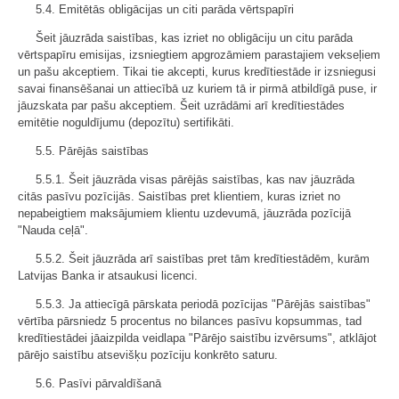
5.4. Emitētās obligācijas un citi parāda vērtspapīri
Šeit jāuzrāda saistības, kas izriet no obligāciju un citu parāda
vērtspapīru emisijas, izsniegtiem apgrozāmiem parastajiem vekseļiem
un pašu akceptiem. Tikai tie akcepti, kurus kredītiestāde ir izsniegusi
savai finansēšanai un attiecībā uz kuriem tā ir pirmā atbildīgā puse, ir
jāuzskata par pašu akceptiem. Šeit uzrādāmi arī kredītiestādes
emitētie noguldījumu (depozītu) sertifikāti.
5.5. Pārējās saistības
5.5.1. Šeit jāuzrāda visas pārējās saistības, kas nav jāuzrāda
citās pasīvu pozīcijās. Saistības pret klientiem, kuras izriet no
nepabeigtiem maksājumiem klientu uzdevumā, jāuzrāda pozīcijā
"Nauda ceļā".
5.5.2. Šeit jāuzrāda arī saistības pret tām kredītiestādēm, kurām
Latvijas Banka ir atsaukusi licenci.
5.5.3. Ja attiecīgā pārskata periodā pozīcijas "Pārējās saistības"
vērtība pārsniedz 5 procentus no bilances pasīvu kopsummas, tad
kredītiestādei jāaizpilda veidlapa "Pārējo saistību izvērsums", atklājot
pārējo saistību atsevišķu pozīciju konkrēto saturu.
5.6. Pasīvi pārvaldīšanā