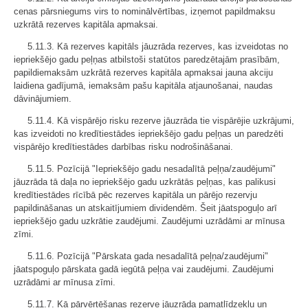
cenas pārsniegums virs to nominālvērtības, izņemot papildmaksu
uzkrātā rezerves kapitāla apmaksai.
5.11.3. Kā rezerves kapitāls jāuzrāda rezerves, kas izveidotas no
iepriekšējo gadu peļņas atbilstoši statūtos paredzētajām prasībām,
papildiemaksām uzkrātā rezerves kapitāla apmaksai jauna akciju
laidiena gadījumā, iemaksām pašu kapitāla atjaunošanai, naudas
dāvinājumiem.
5.11.4. Kā vispārējo risku rezerve jāuzrāda tie vispārējie uzkrājumi,
kas izveidoti no kredītiestādes iepriekšējo gadu peļņas un paredzēti
vispārējo kredītiestādes darbības risku nodrošināšanai.
5.11.5. Pozīcijā "Iepriekšējo gadu nesadalītā peļņa/zaudējumi"
jāuzrāda tā daļa no iepriekšējo gadu uzkrātās peļņas, kas palikusi
kredītiestādes rīcībā pēc rezerves kapitāla un pārējo rezervju
papildināšanas un atskaitījumiem dividendēm. Šeit jāatspoguļo arī
iepriekšējo gadu uzkrātie zaudējumi. Zaudējumi uzrādāmi ar mīnusa
zīmi.
5.11.6. Pozīcijā "Pārskata gada nesadalītā peļņa/zaudējumi"
jāatspoguļo pārskata gadā iegūtā peļņa vai zaudējumi. Zaudējumi
uzrādāmi ar mīnusa zīmi.
5.11.7. Kā pārvērtēšanas rezerve jāuzrāda pamatlīdzekļu un