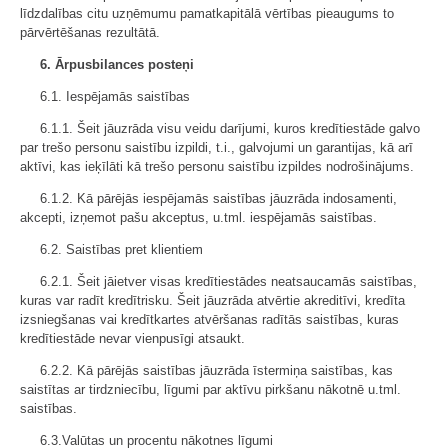
līdzdalības citu uzņēmumu pamatkapitālā vērtības pieaugums to
pārvērtēšanas rezultātā.
6. Ārpusbilances posteņi
6.1. Iespējamās saistības
6.1.1. Šeit jāuzrāda visu veidu darījumi, kuros kredītiestāde galvo
par trešo personu saistību izpildi, t.i., galvojumi un garantijas, kā arī
aktīvi, kas ieķīlāti kā trešo personu saistību izpildes nodrošinājums.
6.1.2. Kā pārējās iespējamās saistības jāuzrāda indosamenti,
akcepti, izņemot pašu akceptus, u.tml. iespējamās saistības.
6.2. Saistības pret klientiem
6.2.1. Šeit jāietver visas kredītiestādes neatsaucamās saistības,
kuras var radīt kredītrisku. Šeit jāuzrāda atvērtie akreditīvi, kredīta
izsniegšanas vai kredītkartes atvēršanas radītās saistības, kuras
kredītiestāde nevar vienpusīgi atsaukt.
6.2.2. Kā pārējās saistības jāuzrāda īstermiņa saistības, kas
saistītas ar tirdzniecību, līgumi par aktīvu pirkšanu nākotnē u.tml.
saistības.
6.3.Valūtas un procentu nākotnes līgumi