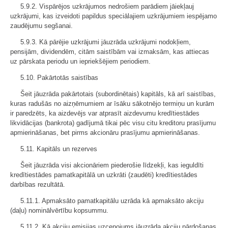
5.9.2. Vispārējos uzkrājumos nedrošiem parādiem jāiekļauj
uzkrājumi, kas izveidoti papildus speciālajiem uzkrājumiem iespējamo
zaudējumu segšanai.
5.9.3. Kā pārējie uzkrājumi jāuzrāda uzkrājumi nodokļiem,
pensijām, dividendēm, citām saistībām vai izmaksām, kas attiecas
uz pārskata periodu un iepriekšējiem periodiem.
5.10. Pakārtotās saistības
Šeit jāuzrāda pakārtotais (subordinētais) kapitāls, kā arī saistības,
kuras radušās no aizņēmumiem ar īsāku sākotnējo termiņu un kurām
ir paredzēts, ka aizdevējs var atprasīt aizdevumu kredītiestādes
likvidācijas (bankrota) gadījumā tikai pēc visu citu kreditoru prasījumu
apmierināšanas, bet pirms akcionāru prasījumu apmierināšanas.
5.11. Kapitāls un rezerves
Šeit jāuzrāda visi akcionāriem piederošie līdzekļi, kas ieguldīti
kredītiestādes pamatkapitālā un uzkrāti (zaudēti) kredītiestādes
darbības rezultātā.
5.11.1. Apmaksāto pamatkapitālu uzrāda kā apmaksāto akciju
(daļu) nominālvērtību kopsummu.
5.11.2. Kā akciju emisijas uzcenojums jāuzrāda akciju pārdošanas