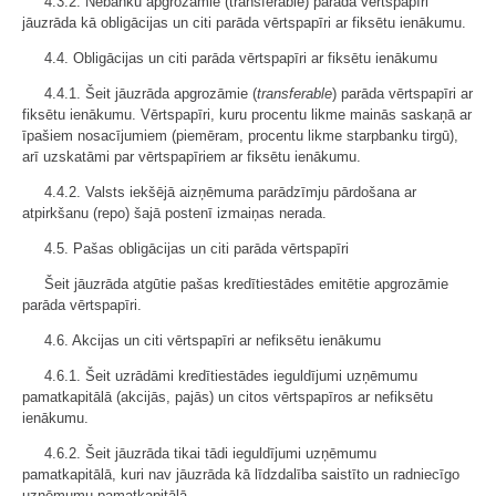
4.3.2. Nebanku apgrozāmie (transferable) parāda vērtspapīri
jāuzrāda kā obligācijas un citi parāda vērtspapīri ar fiksētu ienākumu.
4.4. Obligācijas un citi parāda vērtspapīri ar fiksētu ienākumu
4.4.1. Šeit jāuzrāda apgrozāmie (
transferable
) parāda vērtspapīri ar
fiksētu ienākumu. Vērtspapīri, kuru procentu likme mainās saskaņā ar
īpašiem nosacījumiem (piemēram, procentu likme starpbanku tirgū),
arī uzskatāmi par vērtspapīriem ar fiksētu ienākumu.
4.4.2. Valsts iekšējā aizņēmuma parādzīmju pārdošana ar
atpirkšanu (repo) šajā postenī izmaiņas nerada.
4.5. Pašas obligācijas un citi parāda vērtspapīri
Šeit jāuzrāda atgūtie pašas kredītiestādes emitētie apgrozāmie
parāda vērtspapīri.
4.6. Akcijas un citi vērtspapīri ar nefiksētu ienākumu
4.6.1. Šeit uzrādāmi kredītiestādes ieguldījumi uzņēmumu
pamatkapitālā (akcijās, pajās) un citos vērtspapīros ar nefiksētu
ienākumu.
4.6.2. Šeit jāuzrāda tikai tādi ieguldījumi uzņēmumu
pamatkapitālā, kuri nav jāuzrāda kā līdzdalība saistīto un radniecīgo
uzņēmumu pamatkapitālā.