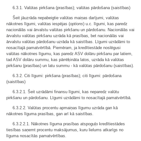
6.3.1. Valūtas pirkšana (prasības); valūtas pārdošana (saistības)
Šeit jāuzrāda nepabeigtie valūtas maiņas darījumi, valūtas
nākotnes līgumi, valūtas iespējas (
options
) u.c. līgumi, kas paredz
nacionālās vai ārvalstu valūtas pirkšanu un pārdošanu. Nacionālās vai
ārvalstu valūtas pirkšanu uzrāda kā prasības, bet nacionālās vai
ārvalstu valūtas pārdošanu uzrāda kā saistības. Līgumi uzrādāmi to
nosacītajā pamatvērtībā. Piemēram, ja kredītiestāde noslēgusi
valūtas nākotnes līgumu, kas paredz ASV dolāru pirkšanu par latiem,
tad ASV dolāru summu, kas pārrēķināta latos, uzrāda kā valūtas
pirkšanu (prasības) un latu summu - kā valūtas pārdošanu (saistības).
6.3.2. Citi līgumi: pirkšana (prasības); citi līgumi: pārdošana
(saistības)
6.3.2.1. Šeit uzrādāmi finansu līgumi, kas neparedz valūtu
pirkšanu un pārdošanu. Līgumi uzrādāmi to nosacītajā pamatvērtībā.
6.3.2.2. Valūtas procentu apmaiņas līgumu uzrāda gan kā
nākotnes līguma prasības, gan arī kā saistības.
6.3.2.2.1. Nākotnes līguma prasības atspoguļo kredītiestādes
tiesības saņemt procentu maksājumus, kuru lielums atkarīgs no
līguma nosacītās pamatvērtības.