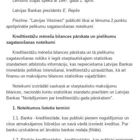
Lēmums stājas spēkā ar 1997. gada 1. aprīli.
Latvijas Bankas prezidents
E. Repše
Piezīme.
"Latvijas Vēstnesī" publicēti tikai ar lēmuma 2.punktu
apstiprinātie pelikumu sagatavošanas noteikumi
Kredītiestāžu mēneša bilances pārskata un pielikumu
sagatavošanas noteikumi
Kredītiestāžu mēneša bilances pārskata un tā pielikumu
sagatavošanas nolūks ir iegūt starptautiskajiem statistikas
standartiem atbilstošu informāciju, kas nepieciešama Latvijas Bankas
monetārās politikas īstenošanai, kredītiestāžu uzraudzības, kā arī
finansu un maksājumu bilances statistikas vajadzībām.
Noteikumi izstrādāti saskaņā ar starptautisko maksājumu
bilances, nacionālo kontu statistikas standartu prasībām un Latvijas
Bankas "Norādījumiem par kredītiestāžu gada pārskatiem".
1. Noteikumos lietotie termini
1.1.
Banka -
kredītiestāde, kas publiski pieņem noguldījumus un
citus atmaksājamos līdzekļus un savā vārdā izsniedz kredītus. Par
banku uzskatāma arī ārvalstu bankas nodaļa (filiāle).
1.2.
Pārējās kredītiestādes -
kredītiestādes, kas publiski nepieņem