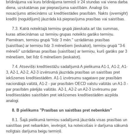
brīdinājuma vai kuru brīdinājuma termiņš ir 24 stundas vai viena darba
diena, uzskatāmas par pieprasījuma saistībām. Analogi šis
nosacījums attiecināms uz kredītiestādes prasībām. Nakts (
overnight
)
kredīti (noguldījumi) jāuzrāda kā pieprasījuma prasības vai saistības.
7.3. Katrā noteiktajā termiņu grupā jāieskaita arī tās summas,
kuras attiecināmas uz termiņu grupas noteikto garāko termiņu.
Piemēram, termiņu grupā "līdz 3 mēn." uzrādāmas prasības
(saistības) ar termiņu līdz 3 mēnešiem (ieskaitot), termiņu grupā "3-6
mēneši" uzrādāmas prasības (saistības) ar termiņu, kurš garāks par 3
mēnešiem, bet līdz 6 mēnešiem (ieskaitot).
7.4. Atsevišķi kredītiestāžu sadalījumā A pielikuma A1-1, A1-2, A1-
3, A2-1, A2-2, A2-3 izvērsumā jāuzrāda prasības un saistības pret
iekšzemes kredītiestādēm. A1-1 izvērsumu sagatavo par prasībām
nacionālajā valūtā, A1-2 - par prasībām OECD valstu valūtās un A1-3 -
par prasībām pārējās valūtās. A2-1, A2-2 un A2-3 izvērsumu par
kredītiestādes saistībām pret iekšzemes kredītiestādēm aizpilda
analogi.
8. B pielikums "Prasības un saistības pret nebenkām"
8.1. Šajā pielikumā termiņu sadalījumā jāuzrāda visas prasības un
saistības pret nebankām, ievērojot, ka noteicošais ir darījuma sākumā
nolīgtais darījuma beigu termiņš.