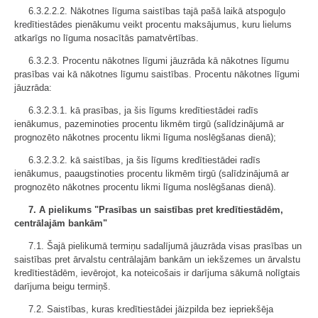
6.3.2.2.2. Nākotnes līguma saistības tajā pašā laikā atspoguļo
kredītiestādes pienākumu veikt procentu maksājumus, kuru lielums
atkarīgs no līguma nosacītās pamatvērtības.
6.3.2.3. Procentu nākotnes līgumi jāuzrāda kā nākotnes līgumu
prasības vai kā nākotnes līgumu saistības. Procentu nākotnes līgumi
jāuzrāda:
6.3.2.3.1. kā prasības, ja šis līgums kredītiestādei radīs
ienākumus, pazeminoties procentu likmēm tirgū (salīdzinājumā ar
prognozēto nākotnes procentu likmi līguma noslēgšanas dienā);
6.3.2.3.2. kā saistības, ja šis līgums kredītiestādei radīs
ienākumus, paaugstinoties procentu likmēm tirgū (salīdzinājumā ar
prognozēto nākotnes procentu likmi līguma noslēgšanas dienā).
7. A pielikums "Prasības un saistības pret kredītiestādēm,
centrālajām bankām"
7.1. Šajā pielikumā termiņu sadalījumā jāuzrāda visas prasības un
saistības pret ārvalstu centrālajām bankām un iekšzemes un ārvalstu
kredītiestādēm, ievērojot, ka noteicošais ir darījuma sākumā nolīgtais
darījuma beigu termiņš.
7.2. Saistības, kuras kredītiestādei jāizpilda bez iepriekšēja