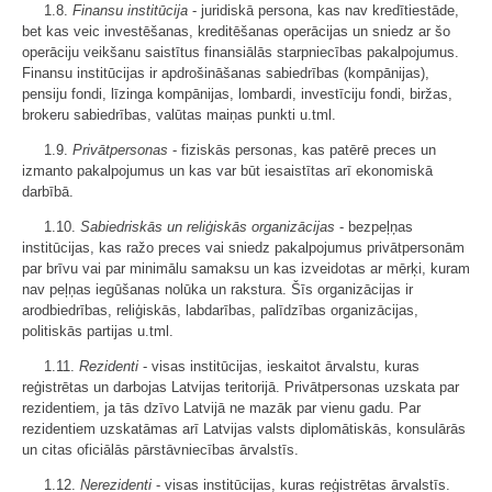
1.8.
Finansu institūcija
- juridiskā persona, kas nav kredītiestāde,
bet kas veic investēšanas, kreditēšanas operācijas un sniedz ar šo
operāciju veikšanu saistītus finansiālās starpniecības pakalpojumus.
Finansu institūcijas ir apdrošināšanas sabiedrības (kompānijas),
pensiju fondi, līzinga kompānijas, lombardi, investīciju fondi, biržas,
brokeru sabiedrības, valūtas maiņas punkti u.tml.
1.9.
Privātpersonas
- fiziskās personas, kas patērē preces un
izmanto pakalpojumus un kas var būt iesaistītas arī ekonomiskā
darbībā.
1.10.
Sabiedriskās un reliģiskās organizācijas
- bezpeļņas
institūcijas, kas ražo preces vai sniedz pakalpojumus privātpersonām
par brīvu vai par minimālu samaksu un kas izveidotas ar mērķi, kuram
nav peļņas iegūšanas nolūka un rakstura. Šīs organizācijas ir
arodbiedrības, reliģiskās, labdarības, palīdzības organizācijas,
politiskās partijas u.tml.
1.11.
Rezidenti
- visas institūcijas, ieskaitot ārvalstu, kuras
reģistrētas un darbojas Latvijas teritorijā. Privātpersonas uzskata par
rezidentiem, ja tās dzīvo Latvijā ne mazāk par vienu gadu. Par
rezidentiem uzskatāmas arī Latvijas valsts diplomātiskās, konsulārās
un citas oficiālās pārstāvniecības ārvalstīs.
1.12.
Nerezidenti
- visas institūcijas, kuras reģistrētas ārvalstīs.