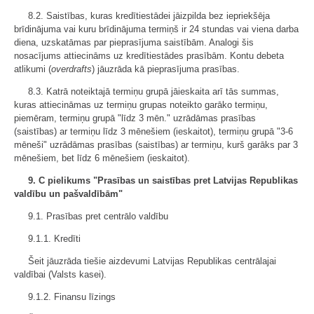
8.2. Saistības, kuras kredītiestādei jāizpilda bez iepriekšēja
brīdinājuma vai kuru brīdinājuma termiņš ir 24 stundas vai viena darba
diena, uzskatāmas par pieprasījuma saistībām. Analogi šis
nosacījums attiecināms uz kredītiestādes prasībām. Kontu debeta
atlikumi (
overdrafts
) jāuzrāda kā pieprasījuma prasības.
8.3. Katrā noteiktajā termiņu grupā jāieskaita arī tās summas,
kuras attiecināmas uz termiņu grupas noteikto garāko termiņu,
piemēram, termiņu grupā "līdz 3 mēn." uzrādāmas prasības
(saistības) ar termiņu līdz 3 mēnešiem (ieskaitot), termiņu grupā "3-6
mēneši" uzrādāmas prasības (saistības) ar termiņu, kurš garāks par 3
mēnešiem, bet līdz 6 mēnešiem (ieskaitot).
9. C pielikums "Prasības un saistības pret Latvijas Republikas
valdību un pašvaldībām"
9.1. Prasības pret centrālo valdību
9.1.1. Kredīti
Šeit jāuzrāda tiešie aizdevumi Latvijas Republikas centrālajai
valdībai (Valsts kasei).
9.1.2. Finansu līzings