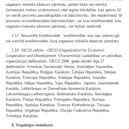
sagatavo mēneša bilances pārskatu, pieder tiešā vai netiešā
(izmantojot meitas uzņēmumus) ceļā iegūta līdzdalība, kas aptver 10
un vairāk procentu pamatkapitāla vai balsstiesību, bet nepārsniedz 50
procentu no kredītiestādes balsstiesībām, vai kuru kredītiestāde, kas
sagatavo mēneša bilances pārskatu, var būtiski ietekmēt.
1.17.
Nesaistītā kredītiestāde
- kredītiestāde, kas nav radniecīgā
vai saistītā kredītiestādei, kura sagatavo mēneša bilances pārskatu.
1.18.
OECD valstis
- OECD (
Organization for Economic
Cooperation and Development; Ekonomiskās sadarbības un attīstības
organizācija
) dalībvalstis. OECD 1996. gada oktobrī bija 27
dalībvalstis: Amerikas Savienotās Valstis, Austrālijas Savienība,
Austrijas Republika, Beļģijas Karaliste, Čehijas Republika, Dānijas
Karaliste, Francijas Republika, Grieķijas Republika, Islandes
Republika, Itālijas Republika, Īrijas Republika, Japāna, Jaunzēlande,
Kanāda, Lielbritānijas un Ziemeļīrijas Apvienotā Karaliste,
Luksemburgas Lielhercogiste, Nīderlandes Karaliste, Norvēģijas
Karaliste, Polijas Republika, Portugāles Republika, Somijas
Republika, Spānijas Karaliste, Šveices Konfederācija, Turcijas
Republika, Ungārijas Republika, Vācijas Federatīvā Republika,
Zviedrijas Karaliste.
2. Vispārīgie noteikumi