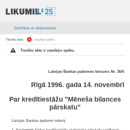
Darbības ar dokumentu
Tiesību akts:
zaudējis spēku
Tiesību akts ir zaudējis spēku.
Latvijas Bankas padomes lēmums Nr. 36/6
Rīgā 1996. gada 14. novembrī
Par kredītiestāžu "Mēneša bilances
pārskatu"
Latvijas Bankas padome nolemj:
1. Apstiprināt šādas kredītiestāžu statistisko pārskatu veidlapas: