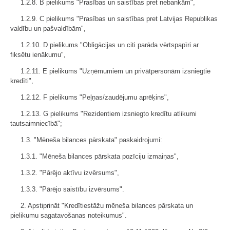
1.2.8. B pielikums "Prasības un saistības pret nebankām",
1.2.9. C pielikums "Prasības un saistības pret Latvijas Republikas
valdību un pašvaldībām",
1.2.10. D pielikums "Obligācijas un citi parāda vērtspapīri ar
fiksētu ienākumu",
1.2.11. E pielikums "Uzņēmumiem un privātpersonām izsniegtie
kredīti",
1.2.12. F pielikums "Peļņas/zaudējumu aprēķins",
1.2.13. G pielikums "Rezidentiem izsniegto kredītu atlikumi
tautsaimniecībā";
1.3. "Mēneša bilances pārskata" paskaidrojumi:
1.3.1. "Mēneša bilances pārskata pozīciju izmaiņas",
1.3.2. "Pārējo aktīvu izvērsums",
1.3.3. "Pārējo saistību izvērsums".
2. Apstiprināt "Kredītiestāžu mēneša bilances pārskata un
pielikumu sagatavošanas noteikumus".