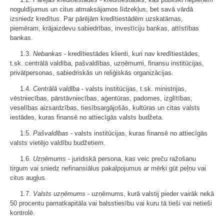
noguldījumus un citus atmaksājamos līdzekļus, bet savā vārdā
izsniedz kredītus. Par pārējām kredītiestādēm uzskatāmas,
piemēram, krājaizdevu sabiedrības, investīciju bankas, attīstības
bankas.
1.3.
Nebankas
- kredītiestādes klienti, kuri nav kredītiestādes,
t.sk. centrālā valdība, pašvaldības, uzņēmumi, finansu institūcijas,
privātpersonas, sabiedriskās un reliģiskās organizācijas.
1.4.
Centrālā valdība
- valsts institūcijas, t.sk. ministrijas,
vēstniecības, pārstāvniecības, aģentūras, padomes, izglītības,
veselības aizsardzības, tiesībsargājošās, kultūras un citas valsts
iestādes, kuras finansē no attiecīgās valsts budžeta.
1.5.
Pašvaldības
- valsts institūcijas, kuras finansē no attiecīgās
valsts vietējo valdību budžetiem.
1.6.
Uzņēmums
- juridiskā persona, kas veic preču ražošanu
tirgum vai sniedz nefinansiālus pakalpojumus ar mērķi gūt peļņu vai
citus augļus.
1.7.
Valsts uzņēmums
- uzņēmums, kurā valstij pieder vairāk nekā
50 procentu pamatkapitāla vai balsstiesību vai kuru tā tieši vai netieši
kontrolē.