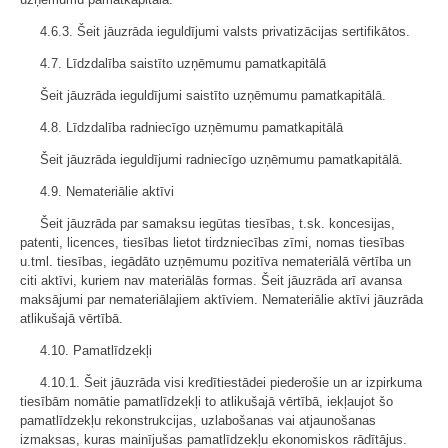
4.6.3. Šeit jāuzrāda ieguldījumi valsts privatizācijas sertifikātos.
4.7. Līdzdalība saistīto uzņēmumu pamatkapitālā
Šeit jāuzrāda ieguldījumi saistīto uzņēmumu pamatkapitālā.
4.8. Līdzdalība radniecīgo uzņēmumu pamatkapitālā
Šeit jāuzrāda ieguldījumi radniecīgo uzņēmumu pamatkapitālā.
4.9. Nemateriālie aktīvi
Šeit jāuzrāda par samaksu iegūtas tiesības, t.sk. koncesijas,
patenti, licences, tiesības lietot tirdzniecības zīmi, nomas tiesības
u.tml. tiesības, iegādāto uzņēmumu pozitīva nemateriālā vērtība un
citi aktīvi, kuriem nav materiālās formas. Šeit jāuzrāda arī avansa
maksājumi par nemateriālajiem aktīviem. Nemateriālie aktīvi jāuzrāda
atlikušajā vērtībā.
4.10. Pamatlīdzekļi
4.10.1. Šeit jāuzrāda visi kredītiestādei piederošie un ar izpirkuma
tiesībām nomātie pamatlīdzekļi to atlikušajā vērtībā, iekļaujot šo
pamatlīdzekļu rekonstrukcijas, uzlabošanas vai atjaunošanas
izmaksas, kuras mainījušas pamatlīdzekļu ekonomiskos rādītājus.