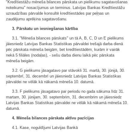
"Kredītiestāžu mēneša bilances pārskata un pielikumu sagatavošanas
noteikumu" nosacījumus un terminus. Latvijas Bankas Kredītiestāžu
uzraudzības pārvalde konsultē kredītiestādes par peļņas un
zaudējumu aprēķina sagatavošanu.
3. Pārskatu un iesniegšanas kārtība
3.1. "Mēneša bilances pārskats" un tā A, B, C, D un E pielikums
jāiesniedz Latvijas Bankas Statistikas pārvaldei trešajā darba dienā
pēc pārskata mēneša beigām, bet kredītiestādēm, kurām ir vairāk
nekā 5 filiāles (nodaļas), - sešu darba dienu laikā pēc pārskata
mēneša beigām.
3.2. G pielikums jāsagatavo par stāvokli 31. martā, 30. jūnijā, 30.
septembrī, 31. decembrī un jāiesniedz Latvijas Bankas Statistikas
pārvaldei ne vēlāk kā nākamā mēneša 10. datumā.
3.3. F pielikums jāsagatavo par periodu no gada sākuma līdz 31.
martam, 30. jūnijam, 30. septembrim, 31. decembrim un jāiesniedz
Latvijas Bankas Statistikas pārvaldei ne vēlāk kā nākamā mēneša 10.
datumā.
4. Mēneša bilances pārskata aktīvu pazīcijas
4.1. Kase, noguldījumi Latvijas Bankā