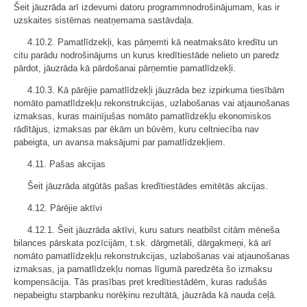
Šeit jāuzrāda arī izdevumi datoru programmnodrošinājumam, kas ir
uzskaites sistēmas neatņemama sastāvdaļa.
4.10.2. Pamatlīdzekļi, kas pārņemti kā neatmaksāto kredītu un
citu parādu nodrošinājums un kurus kredītiestāde nelieto un paredz
pārdot, jāuzrāda kā pārdošanai pārņemtie pamatlīdzekļi.
4.10.3. Kā pārējie pamatlīdzekļi jāuzrāda bez izpirkuma tiesībām
nomāto pamatlīdzekļu rekonstrukcijas, uzlabošanas vai atjaunošanas
izmaksas, kuras mainījušas nomāto pamatlīdzekļu ekonomiskos
rādītājus, izmaksas par ēkām un būvēm, kuru celtniecība nav
pabeigta, un avansa maksājumi par pamatlīdzekļiem.
4.11. Pašas akcijas
Šeit jāuzrāda atgūtās pašas kredītiestādes emitētās akcijas.
4.12. Pārējie aktīvi
4.12.1. Šeit jāuzrāda aktīvi, kuru saturs neatbilst citām mēneša
bilances pārskata pozīcijām, t.sk. dārgmetāli, dārgakmeņi, kā arī
nomāto pamatlīdzekļu rekonstrukcijas, uzlabošanas vai atjaunošanas
izmaksas, ja pamatlīdzekļu nomas līgumā paredzēta šo izmaksu
kompensācija. Tās prasības pret kredītiestādēm, kuras radušās
nepabeigtu starpbanku norēķinu rezultātā, jāuzrāda kā nauda ceļā.