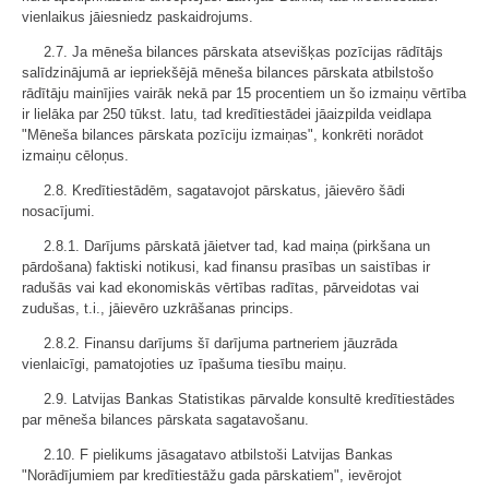
vienlaikus jāiesniedz paskaidrojums.
2.7. Ja mēneša bilances pārskata atsevišķas pozīcijas rādītājs
salīdzinājumā ar iepriekšējā mēneša bilances pārskata atbilstošo
rādītāju mainījies vairāk nekā par 15 procentiem un šo izmaiņu vērtība
ir lielāka par 250 tūkst. latu, tad kredītiestādei jāaizpilda veidlapa
"Mēneša bilances pārskata pozīciju izmaiņas", konkrēti norādot
izmaiņu cēloņus.
2.8. Kredītiestādēm, sagatavojot pārskatus, jāievēro šādi
nosacījumi.
2.8.1. Darījums pārskatā jāietver tad, kad maiņa (pirkšana un
pārdošana) faktiski notikusi, kad finansu prasības un saistības ir
radušās vai kad ekonomiskās vērtības radītas, pārveidotas vai
zudušas, t.i., jāievēro uzkrāšanas princips.
2.8.2. Finansu darījums šī darījuma partneriem jāuzrāda
vienlaicīgi, pamatojoties uz īpašuma tiesību maiņu.
2.9. Latvijas Bankas Statistikas pārvalde konsultē kredītiestādes
par mēneša bilances pārskata sagatavošanu.
2.10. F pielikums jāsagatavo atbilstoši Latvijas Bankas
"Norādījumiem par kredītiestāžu gada pārskatiem", ievērojot