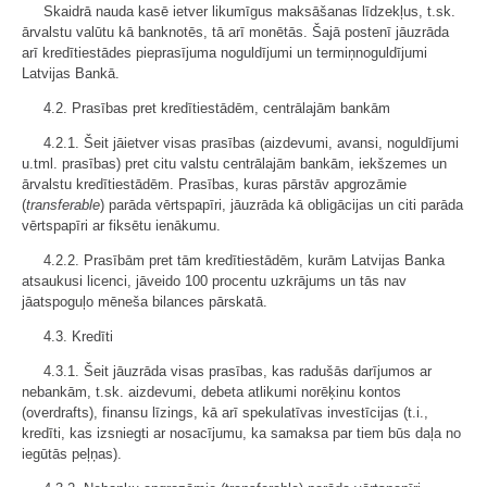
Skaidrā nauda kasē ietver likumīgus maksāšanas līdzekļus, t.sk.
ārvalstu valūtu kā banknotēs, tā arī monētās. Šajā postenī jāuzrāda
arī kredītiestādes pieprasījuma noguldījumi un termiņnoguldījumi
Latvijas Bankā.
4.2. Prasības pret kredītiestādēm, centrālajām bankām
4.2.1. Šeit jāietver visas prasības (aizdevumi, avansi, noguldījumi
u.tml. prasības) pret citu valstu centrālajām bankām, iekšzemes un
ārvalstu kredītiestādēm. Prasības, kuras pārstāv apgrozāmie
(
transferable
) parāda vērtspapīri, jāuzrāda kā obligācijas un citi parāda
vērtspapīri ar fiksētu ienākumu.
4.2.2. Prasībām pret tām kredītiestādēm, kurām Latvijas Banka
atsaukusi licenci, jāveido 100 procentu uzkrājums un tās nav
jāatspoguļo mēneša bilances pārskatā.
4.3. Kredīti
4.3.1. Šeit jāuzrāda visas prasības, kas radušās darījumos ar
nebankām, t.sk. aizdevumi, debeta atlikumi norēķinu kontos
(overdrafts), finansu līzings, kā arī spekulatīvas investīcijas (t.i.,
kredīti, kas izsniegti ar nosacījumu, ka samaksa par tiem būs daļa no
iegūtās peļņas).