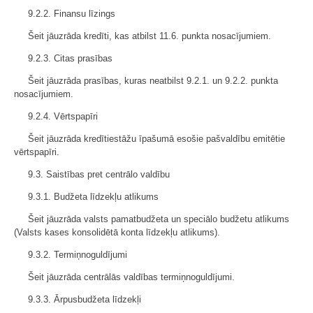
9.2.2. Finansu līzings
Šeit jāuzrāda kredīti, kas atbilst 11.6. punkta nosacījumiem.
9.2.3. Citas prasības
Šeit jāuzrāda prasības, kuras neatbilst 9.2.1. un 9.2.2. punkta
nosacījumiem.
9.2.4. Vērtspapīri
Šeit jāuzrāda kredītiestāžu īpašumā esošie pašvaldību emitētie
vērtspapīri.
9.3. Saistības pret centrālo valdību
9.3.1. Budžeta līdzekļu atlikums
Šeit jāuzrāda valsts pamatbudžeta un speciālo budžetu atlikums
(Valsts kases konsolidētā konta līdzekļu atlikums).
9.3.2. Termiņnoguldījumi
Šeit jāuzrāda centrālās valdības termiņnoguldījumi.
9.3.3. Ārpusbudžeta līdzekļi