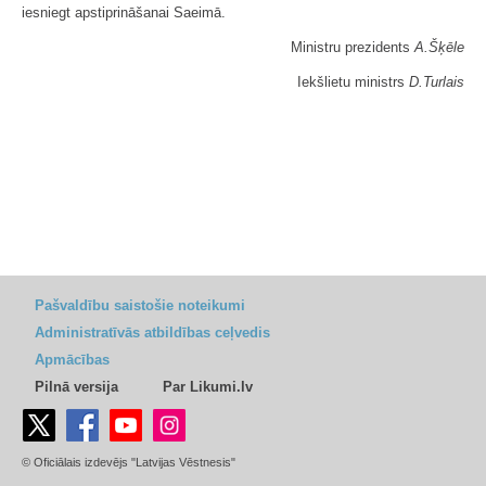
iesniegt apstiprināšanai Saeimā.
Ministru prezidents
A.Šķēle
Iekšlietu ministrs
D.Turlais
Pašvaldību saistošie noteikumi
Administratīvās atbildības ceļvedis
Apmācības
Pilnā versija
Par Likumi.lv
© Oficiālais izdevējs "Latvijas Vēstnesis"