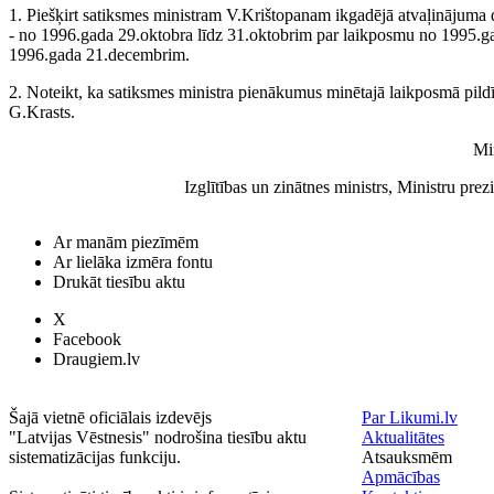
1. Piešķirt satiksmes ministram V.Krištopanam ikgadējā atvaļinājuma 
- no 1996.gada 29.oktobra līdz 31.oktobrim par laikposmu no 1995.g
1996.gada 21.decembrim.
2. Noteikt, ka satiksmes ministra pienākumus minētajā laikposmā pild
G.Krasts.
Mi
Izglītības un zinātnes ministrs, Ministru pre
Ar manām piezīmēm
Ar lielāka izmēra fontu
Drukāt tiesību aktu
X
Facebook
Draugiem.lv
Šajā vietnē oficiālais izdevējs
Par Likumi.lv
"Latvijas Vēstnesis" nodrošina tiesību aktu
Aktualitātes
sistematizācijas funkciju.
Atsauksmēm
Apmācības