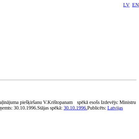
LV
EN
vaļinājuma piešķiršanu V.Krištopanam
spēkā esošs
Izdevējs:
Ministru
eņemts:
30.10.1996.
Stājas spēkā:
30.10.1996.
Publicēts:
Latvijas