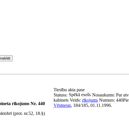
meklēt
Tiesību akta pase
Spēkā esošs
Statuss:
Nosaukums:
Par at
kabinets
Veids:
rīkojums
Numurs:
440
Pi
bineta rīkojums Nr. 440
Vēstnesis
, 184/185, 01.11.1996.
tobrī (prot. nr.52, 18.§)