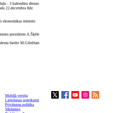
daļu - 3 kalendāra dienas
ada 22.decembra līdz
īs ekonomikas ministrs
nistru prezidents A.Šķēle
zidenta biedrs M.Grīnblats
Mobilā versija
Lietošanas noteikumi
Privātuma politika
Sīkdatnes