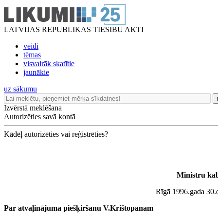
LATVIJAS REPUBLIKAS TIESĪBU AKTI
veidi
tēmas
visvairāk skatītie
jaunākie
uz sākumu
Izvērstā meklēšana
Autorizēties savā kontā
Kādēļ autorizēties vai reģistrēties?
Ministru ka
Rīgā 1996.gada 30.ok
Par atvaļinājuma piešķiršanu V.Krištopanam