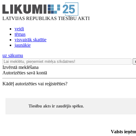
LATVIJAS REPUBLIKAS TIESĪBU AKTI
veidi
tēmas
visvairāk skatītie
jaunākie
uz sākumu
Izvērstā meklēšana
Autorizēties savā kontā
Kādēļ autorizēties vai reģistrēties?
Tiesību akts ir zaudējis spēku.
Valsts ieņē