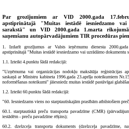
Par grozījumiem ar VID 2000.gada 17.febr
apstiprinātajā "Muitas iestādē iesniedzamo v
sarakstā" un VID 2000.gada 1.marta rīkojumā
saņemšanu autopārvadājumiem TIR procedūras pie
1. Izdarīt grozījumus ar Valsts ieņēmumu dienesta 2000.gada
apstiprinātajā "Muitas iestādē iesniedzamo vai uzrādāmo dokumentu s
1.1. Izteikt 4.punktu šādā redakcijā:
"Uzņēmuma vai organizācijas nodokļu maksātāja reģistrācijas apli
saskaņā ar Ministru kabineta 1996.gada 23.aprīļa noteikumiem Nr.
noformēšanas noteikumi" jāiesniedz muitas iestādē pastāvīgai glabāša
1.2. Izteikt 60.punktu šādā redakcijā:
"60. Iesniedzams viens no starptautiskajām prasībām atbilstošiem pre
60.1. starptautiskā preču transporta pavadzīme (CMR) (pārvadājum
iestādēm - preču pavadzīme rēķins);
60.2. dzelzceļa transporta dokuments (dzelzceļa pavadzīme, nat