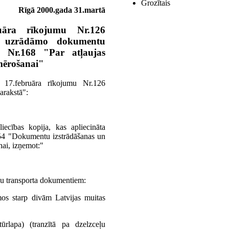
Grozītais
Rīgā 2000.gada 31.martā
uāra rīkojumu Nr.126
ai uzrādāmo dokumentu
 Nr.168 "Par atļaujas
mērošanai"
 17.februāra rīkojumu Nr.126
arakstā":
ecības kopija, kas apliecināta
154 "Dokumentu izstrādāšanas un
nai, izņemot:"
ču transporta dokumentiem:
os starp divām Latvijas muitas
ūrlapa) (tranzītā pa dzelzceļu