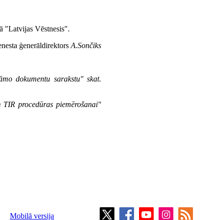
ā "Latvijas Vēstnesis".
nesta ģenerāldirektors
A.Sončiks
āmo dokumentu sarakstu" skat.
 TIR procedūras piemērošanai"
Mobilā versija