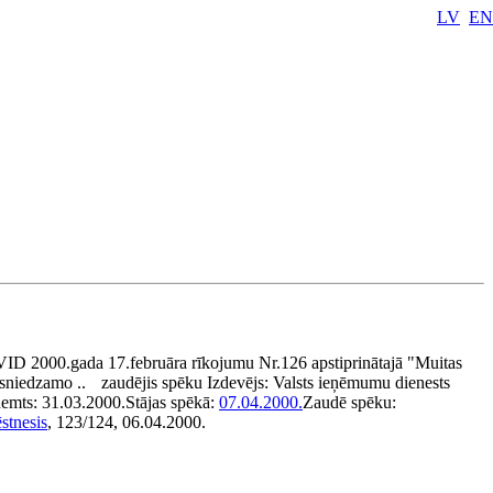
LV
EN
VID 2000.gada 17.februāra rīkojumu Nr.126 apstiprinātajā "Muitas
esniedzamo ..
zaudējis spēku
Izdevējs:
Valsts ieņēmumu dienests
ņemts:
31.03.2000.
Stājas spēkā:
07.04.2000.
Zaudē spēku:
stnesis
, 123/124, 06.04.2000.