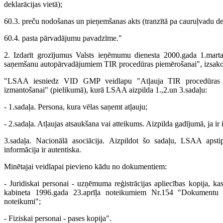
deklarācijas vietā);
60.3. preču nodošanas un pieņemšanas akts (tranzītā pa cauruļvadu dek
60.4. pasta pārvadājumu pavadzīme."
2. Izdarīt grozījumus Valsts ieņēmumu dienesta 2000.gada 1.marta
saņemšanu autopārvadājumiem TIR procedūras piemērošanai", izsakot
"LSAA iesniedz VID GMP veidlapu "Atļauja TIR procedūras 
izmantošanai" (pielikumā), kurā LSAA aizpilda 1.,2.un 3.sadaļu:
- 1.sadaļa. Persona, kura vēlas saņemt atļauju;
- 2.sadaļa. Atļaujas atsaukšana vai atteikums. Aizpilda gadījumā, ja ir 
3.sadaļa. Nacionālā asociācija. Aizpildot šo sadaļu, LSAA apstip
informācija ir autentiska.
Minētajai veidlapai pievieno kādu no dokumentiem:
- Juridiskai personai - uzņēmuma reģistrācijas apliecības kopija, ka
kabineta 1996.gada 23.aprīļa noteikumiem Nr.154 "Dokumentu 
noteikumi";
- Fiziskai personai - pases kopija".