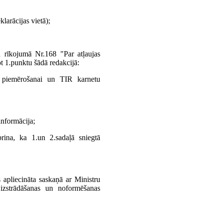
larācijas vietā);
 rīkojumā Nr.168 "Par atļaujas
 1.punktu šādā redakcijā:
piemērošanai un TIR karnetu
informācija;
rina, ka 1.un 2.sadaļā sniegtā
s apliecināta saskaņā ar Ministru
izstrādāšanas un noformēšanas