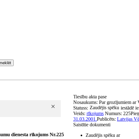
meklēt
Tiesību akta pase
Nosaukums:
Par grozījumiem ar 
Zaudējis spēku
Statuss:
iestādē i
Veids:
rīkojums
Numurs:
225
Pie
31.03.2001.
Publicēts:
Latvijas Vē
Saistītie dokumenti
mumu dienesta rīkojums Nr.225
Zaudējis spēku ar