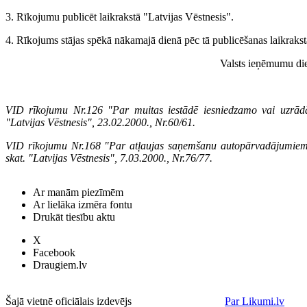
3. Rīkojumu publicēt laikrakstā "Latvijas Vēstnesis".
4. Rīkojums stājas spēkā nākamajā dienā pēc tā publicēšanas laikrakst
Valsts ieņēmumu die
VID rīkojumu Nr.126 "Par muitas iestādē iesniedzamo vai uzrād
"Latvijas Vēstnesis", 23.02.2000., Nr.60/61.
VID rīkojumu Nr.168 "Par atļaujas saņemšanu autopārvadājumiem
skat. "Latvijas Vēstnesis", 7.03.2000., Nr.76/77.
Ar manām piezīmēm
Ar lielāka izmēra fontu
Drukāt tiesību aktu
X
Facebook
Draugiem.lv
Šajā vietnē oficiālais izdevējs
Par Likumi.lv