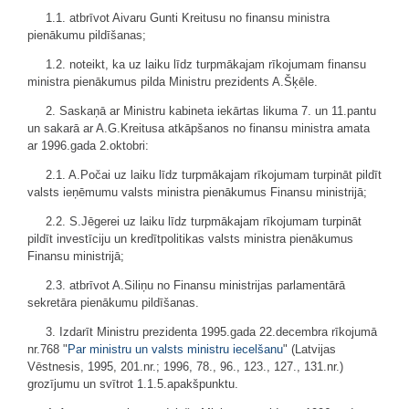
1.1. atbrīvot Aivaru Gunti Kreitusu no finansu ministra
pienākumu pildīšanas;
1.2. noteikt, ka uz laiku līdz turpmākajam rīkojumam finansu
ministra pienākumus pilda Ministru prezidents A.Šķēle.
2. Saskaņā ar Ministru kabineta iekārtas likuma 7. un 11.pantu
un sakarā ar A.G.Kreitusa atkāpšanos no finansu ministra amata
ar 1996.gada 2.oktobri:
2.1. A.Počai uz laiku līdz turpmākajam rīkojumam turpināt pildīt
valsts ieņēmumu valsts ministra pienākumus Finansu ministrijā;
2.2. S.Jēgerei uz laiku līdz turpmākajam rīkojumam turpināt
pildīt investīciju un kredītpolitikas valsts ministra pienākumus
Finansu ministrijā;
2.3. atbrīvot A.Siliņu no Finansu ministrijas parlamentārā
sekretāra pienākumu pildīšanas.
3. Izdarīt Ministru prezidenta 1995.gada 22.decembra rīkojumā
nr.768 "
Par ministru un valsts ministru iecelšanu
" (Latvijas
Vēstnesis, 1995, 201.nr.; 1996, 78., 96., 123., 127., 131.nr.)
grozījumu un svītrot 1.1.5.apakšpunktu.