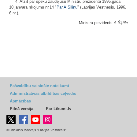
4. Atzīt par spēku zaudējušu Ministru prezidenta 1996.gada
10.janvāra rīkojumu nr.14 "
Par A.Siliņu
" (Latvijas Vēstnesis, 1996,
6.nr.).
Ministru prezidents
A.Šķēle
Pašvaldību saistošie noteikumi
Administratīvās atbildības ceļvedis
Apmācības
Pilnā versija
Par Likumi.lv
© Oficiālais izdevējs "Latvijas Vēstnesis"