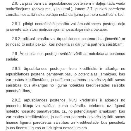
2.8. Ja prasībām vai ārpusbilances posteņiem ir daļējs tāda veida
nodrošinājums (galvojums, ķīla u.tml.), kuram 2.7. punktā paredzēta
zemāka nosacītā riska pakāpe nekā darījuma partnera saistībām, tad:
2.8.1. pilnīgi nodrošinātā prasību vai ārpusbilances posteņu daļa
jānovērtē atbilstoši nodrošinājuma nosacītajai riska pakāpei;
2.8.2. atlikusī prasību vai ārpusbilances posteņu daļa jānovērtē ar
to nosacīto riska pakāpi, kas noteikta šī darījuma partnera saistībām.
2.9. Ārpusbilances posteņu svērtās vērtības noteikšanai posteņus
sadala:
2.9.1. ārpusbilances posteņos, kuru kredītrisks ir atkarīgs no
ārpusbilances posteņa pamatvērtības, jo potenciālās izmaksas, kas
var rasties kredītiestādei, ja darījuma partneris nevarēs izpildīt savas
saistības, būs atkarīgas no līgumā noteiktās kredītiestādes saistību
pamatvērtības;
2.9.2. ārpusbilances posteņos, kuru kredītrisks ir atkarīgs no
procentu likmju vai valūtas kursa svārstību ietekmes uz līgumā
noteikto nosacīto pamatvērtību, t.i., no potenciālajām izmaksām, kas
var rasties kredītiestādei, ja darījuma partneris nevarēs izpildīt savas
finansu līgumā paredzētās saistības un kredītiestādei būs jānoslēdz
jauns finansu līgums ar līdzīgiem nosacījumiem.