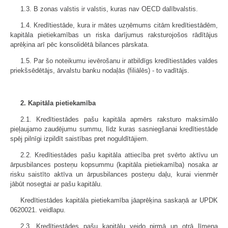
1.3. B zonas valstis ir valstis, kuras nav OECD dalībvalstis.
1.4. Kredītiestāde, kura ir mātes uzņēmums citām kredītiestādēm,
kapitāla pietiekamības un riska darījumus raksturojošos rādītājus
aprēķina arī pēc konsolidētā bilances pārskata.
1.5. Par šo noteikumu ievērošanu ir atbildīgs kredītiestādes valdes
priekšsēdētājs, ārvalstu banku nodaļās (filiālēs) - to vadītājs.
2. Kapitāla pietiekamība
2.1. Kredītiestādes pašu kapitāla apmērs raksturo maksimālo
pieļaujamo zaudējumu summu, līdz kuras sasniegšanai kredītiestāde
spēj pilnīgi izpildīt saistības pret noguldītājiem.
2.2. Kredītiestādes pašu kapitāla attiecība pret svērto aktīvu un
ārpusbilances posteņu kopsummu (kapitāla pietiekamība) nosaka ar
risku saistīto aktīva un ārpusbilances posteņu daļu, kurai vienmēr
jābūt nosegtai ar pašu kapitālu.
Kredītiestādes kapitāla pietiekamība jāaprēķina saskaņā ar UPDK
0620021. veidlapu.
2.3. Kredītiestādes pašu kapitālu veido pirmā un otrā līmeņa