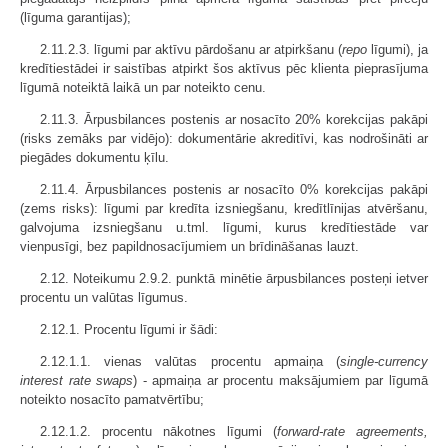
(līguma garantijas);
2.11.2.3. līgumi par aktīvu pārdošanu ar atpirkšanu (
repo
līgumi), ja
kredītiestādei ir saistības atpirkt šos aktīvus pēc klienta pieprasījuma
līgumā noteiktā laikā un par noteikto cenu.
2.11.3. Ārpusbilances postenis ar nosacīto 20% korekcijas pakāpi
(risks zemāks par vidējo): dokumentārie akreditīvi, kas nodrošināti ar
piegādes dokumentu ķīlu.
2.11.4. Ārpusbilances postenis ar nosacīto 0% korekcijas pakāpi
(zems risks): līgumi par kredīta izsniegšanu, kredītlīnijas atvēršanu,
galvojuma izsniegšanu u.tml. līgumi, kurus kredītiestāde var
vienpusīgi, bez papildnosacījumiem un brīdināšanas lauzt.
2.12. Noteikumu 2.9.2. punktā minētie ārpusbilances posteņi ietver
procentu un valūtas līgumus.
2.12.1. Procentu līgumi ir šādi:
2.12.1.1. vienas valūtas procentu apmaiņa (
single-currency
interest rate swaps
) - apmaiņa ar procentu maksājumiem par līgumā
noteikto nosacīto pamatvērtību;
2.12.1.2. procentu nākotnes līgumi (
forward-rate agreements,