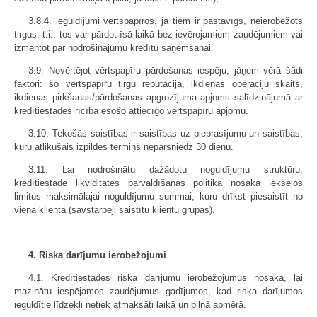
3.8.4. ieguldījumi vērtspapīros, ja tiem ir pastāvīgs, neierobežots
tirgus, t.i., tos var pārdot īsā laikā bez ievērojamiem zaudējumiem vai
izmantot par nodrošinājumu kredītu saņemšanai.
3.9. Novērtējot vērtspapīru pārdošanas iespēju, jāņem vērā šādi
faktori: šo vērtspapīru tirgu reputācija, ikdienas operāciju skaits,
ikdienas pirkšanas/pārdošanas apgrozījuma apjoms salīdzinājumā ar
kredītiestādes rīcībā esošo attiecīgo vērtspapīru apjomu.
3.10. Tekošās saistības ir saistības uz pieprasījumu un saistības,
kuru atlikušais izpildes termiņš nepārsniedz 30 dienu.
3.11. Lai nodrošinātu dažādotu noguldījumu struktūru,
kredītiestāde likviditātes pārvaldīšanas politikā nosaka iekšējos
limitus maksimālajai noguldījumu summai, kuru drīkst piesaistīt no
viena klienta (savstarpēji saistītu klientu grupas).
4. Riska darījumu ierobežojumi
4.1. Kredītiestādes riska darījumu ierobežojumus nosaka, lai
mazinātu iespējamos zaudējumus gadījumos, kad riska darījumos
ieguldītie līdzekļi netiek atmaksāti laikā un pilnā apmērā.