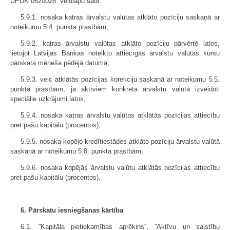
UPDK 0620026. veidlapu šādi:
5.9.1. nosaka katras ārvalstu valūtas atklāto pozīciju saskaņā ar
noteikumu 5.4. punkta prasībām;
5.9.2. katras ārvalstu valūtas atklāto pozīciju pārvērtē latos,
lietojot Latvijas Bankas noteikto attiecīgās ārvalstu valūtas kursu
pārskata mēneša pēdējā datumā;
5.9.3. veic atklātās pozīcijas korekciju saskaņā ar noteikumu 5.5.
punkta prasībām, ja aktīviem konkrētā ārvalstu valūtā izveidoti
speciālie uzkrājumi latos;
5.9.4. nosaka katras ārvalstu valūtas atklātās pozīcijas attiecību
pret pašu kapitālu (procentos);
5.9.5. nosaka kopējo kredītiestādes atklāto pozīciju ārvalstu valūtā
saskaņā ar noteikumu 5.8. punkta prasībām;
5.9.6. nosaka kopējās ārvalstu valūtu atklātās pozīcijas attiecību
pret pašu kapitālu (procentos).
6. Pārskatu iesniegšanas kārtība
6.1. ''Kapitāla pietiekamības aprēķins'', ''Aktīvu un saistību