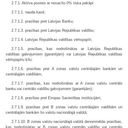
2.7.1. Aktīva posteņi ar nosacīto 0% riska pakāpi:
2.7.1.1. nauda kasē;
2.7.1.2. prasības pret Latvijas Banku;
2.7.1.3. prasības pret Latvijas Republikas valdību;
2.7.1.4. Latvijas Republikas valdības vērtspapīri;
2.7.1.5. prasības, kas nodrošinātas ar Latvijas Republikas
valdības galvojumiem (garantijām) vai Latvijas Republikas valdības
vērtspapīru ķīlu;
2.7.1.6. prasības pret A zonas valstu centrālajām bankām un
centrālajām valdībām;
2.7.1.7. prasības, kas nodrošinātas ar A zonas valstu centrālo
banku vai centrālo valdību galvojumiem (garantijām);
2.7.1.8. prasības pret Eiropas Savienības institūcijām;
2.7.1.9. prasības pret B zonas valstu centrālajām valdībām un
centrālajām bankām šo valstu nacionālajā valūtā;
2.7.1.10. B zonas valstu nacionālajā valūtā denominētās prasības,
kas nodrošinātas ar B zonas valstu centrālo valdību vai centrālo