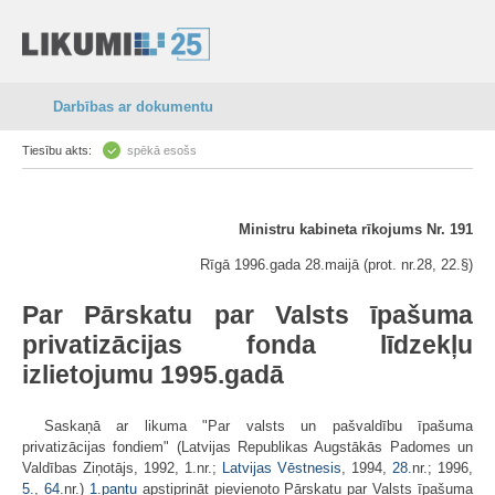
Darbības ar dokumentu
Tiesību akts:
spēkā esošs
Ministru kabineta rīkojums Nr. 191
Rīgā 1996.gada 28.maijā (prot. nr.28, 22.§)
Par Pārskatu par Valsts īpašuma
privatizācijas fonda līdzekļu
izlietojumu 1995.gadā
Saskaņā ar likuma "Par valsts un pašvaldību īpašuma
privatizācijas fondiem" (Latvijas Republikas Augstākās Padomes un
Valdības Ziņotājs, 1992, 1.nr.;
Latvijas Vēstnesis
, 1994,
28.
nr.; 1996,
5.
,
64.
nr.)
1.pantu
apstiprināt pievienoto Pārskatu par Valsts īpašuma