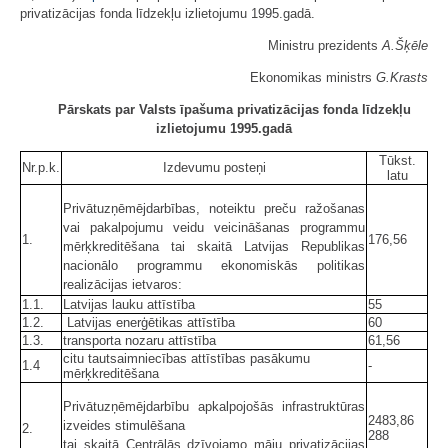
privatizācijas fonda līdzekļu izlietojumu 1995.gadā.
Ministru prezidents
A.Šķēle
Ekonomikas ministrs
G.Krasts
Pārskats par Valsts īpašuma privatizācijas fonda līdzekļu
izlietojumu 1995.gadā
Tūkst.
Nr.p.k.
Izdevumu posteņi
latu
Privātuzņēmējdarbības, noteiktu preču ražošanas
vai pakalpojumu veidu veicināšanas programmu
1.
176,56
mērķkreditēšana tai skaitā Latvijas Republikas
nacionālo programmu ekonomiskās politikas
realizācijas ietvaros:
1.1.
Latvijas lauku attīstība
55
1.2.
Latvijas enerģētikas attīstība
60
1.3.
transporta nozaru attīstība
61,56
citu tautsaimniecības attīstības pasākumu
1.4
-
mērķkreditēšana
Privātuzņēmējdarbību apkalpojošās infrastruktūras
2483,86
izveides stimulēšana
2.
288
tai skaitā Centrālās dzīvojamo māju privatizācijas