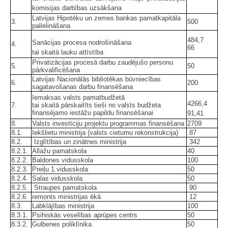
komisijas darbības uzsākšana
Latvijas Hipotēku un zemes bankas pamatkapitāla
3.
500
palielināšana
484,7
Sanācijas procesa nodrošināšana
4.
66
tai skaitā lauku attīstība
Privatizācijas procesā darbu zaudējušo personu
5.
50
pārkvalificēšana
Latvijas Nacionālās bibliotēkas būvniecības
6.
200
sagatavošanas darbu finansēšana
Iemaksas valsts pamatbudžetā
4266,4
7.
tai skaitā pārskaitīts tieši no valsts budžeta
finansējamo iestāžu papildu finansēšanai
91,41
8.
Valsts investīciju projektu programmas finansēšana
2709
8.1.
Iekšlietu ministrija (valsts cietumu rekonstrukcija)
87
8.2.
Izglītības un zinātnes ministrija
342
8.2.1.
Allažu pamatskola
40
8.2.2.
Baldones vidusskola
100
8.2.3.
Preiļu 1.vidusskola
50
8.2.4.
Salas vidusskola
50
8.2.5.
Straupes pamatskola
90
8.2.6.
remonts ministrijas ēkā
12
8.3.
Labklājības ministrija
100
8.3.1.
Psihiskās veselības aprūpes centrs
50
8.3.2.
Gulbenes poliklīnika
50