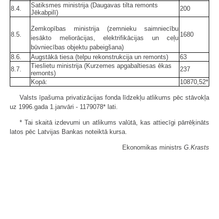
Satiksmes ministrija (Daugavas tilta remonts
8.4.
200
Jēkabpilī)
Zemkopības ministrija (zemnieku saimniecību
8.5.
1680
iesākto meliorācijas, elektrifikācijas un ceļu
būvniecības objektu pabeigšana)
8.6.
Augstākā tiesa (telpu rekonstrukcija un remonts)
63
Tieslietu ministrija (Kurzemes apgabaltiesas ēkas
8.7.
237
remonts)
Kopā:
10870,52*
Valsts īpašuma privatizācijas fonda līdzekļu atlikums pēc stāvokļa
uz 1996.gada 1.janvāri - 1179078* lati.
* Tai skaitā izdevumi un atlikums valūtā, kas attiecīgi pārrēķināts
latos pēc Latvijas Bankas noteiktā kursa.
Ekonomikas ministrs
G.Krasts