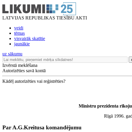
LATVIJAS REPUBLIKAS TIESĪBU AKTI
veidi
tēmas
visvairāk skatītie
jaunākie
uz sākumu
Izvērstā meklēšana
Autorizēties savā kontā
Kādēļ autorizēties vai reģistrēties?
Ministru prezidenta rīkoju
Rīgā 1996. gada
Par A.G.Kreitusa komandējumu