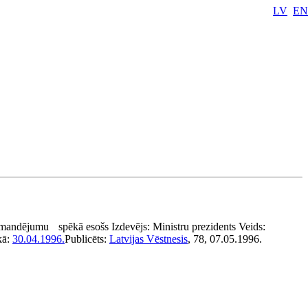
LV
EN
omandējumu
spēkā esošs
Izdevējs:
Ministru prezidents
Veids:
kā:
30.04.1996.
Publicēts:
Latvijas Vēstnesis
, 78, 07.05.1996.