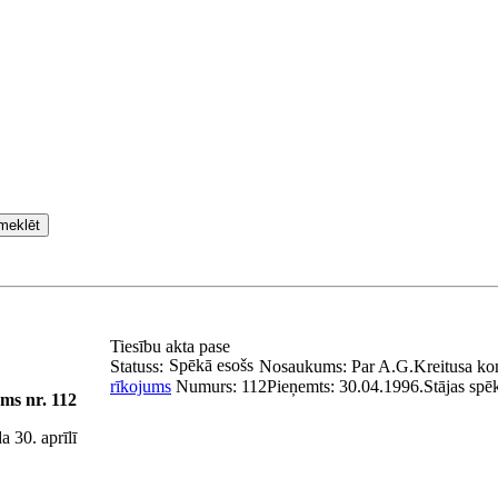
meklēt
Tiesību akta pase
Spēkā esošs
Statuss:
Nosaukums:
Par A.G.Kreitusa k
rīkojums
Numurs:
112
Pieņemts:
30.04.1996.
Stājas spē
ms nr. 112
 30. aprīlī