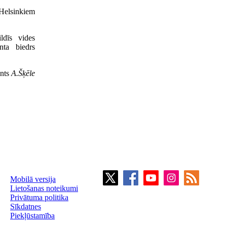
 Helsinkiem
ldīs vides
enta biedrs
ents
A.Šķēle
Mobilā versija
Lietošanas noteikumi
Privātuma politika
Sīkdatnes
Piekļūstamība