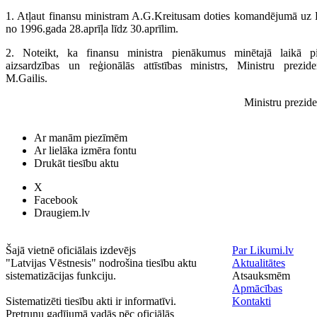
1. Atļaut finansu ministram A.G.Kreitusam doties komandējumā uz
no 1996.gada 28.aprīļa līdz 30.aprīlim.
2. Noteikt, ka finansu ministra pienākumus minētajā laikā pi
aizsardzības un reģionālās attīstības ministrs, Ministru prezid
M.Gailis.
Ministru prezid
Ar manām piezīmēm
Ar lielāka izmēra fontu
Drukāt tiesību aktu
X
Facebook
Draugiem.lv
Šajā vietnē oficiālais izdevējs
Par Likumi.lv
"Latvijas Vēstnesis" nodrošina tiesību aktu
Aktualitātes
sistematizācijas funkciju.
Atsauksmēm
Apmācības
Sistematizēti tiesību akti ir informatīvi.
Kontakti
Pretrunu gadījumā vadās pēc oficiālās