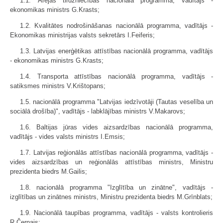
1.1. Ārējās tirdzniecības nacionālā programma, vadītājs -
ekonomikas ministrs G.Krasts;
1.2. Kvalitātes nodrošināšanas nacionālā programma, vadītājs -
Ekonomikas ministrijas valsts sekretārs I.Feiferis;
1.3. Latvijas enerģētikas attīstības nacionālā programma, vadītājs
- ekonomikas ministrs G.Krasts;
1.4. Transporta attīstības nacionālā programma, vadītājs -
satiksmes ministrs V.Krištopans;
1.5. nacionālā programma "Latvijas iedzīvotāji (Tautas veselība un
sociālā drošība)", vadītājs - labklājības ministrs V.Makarovs;
1.6. Baltijas jūras vides aizsardzības nacionālā programma,
vadītājs - vides valsts ministrs I.Emsis;
1.7. Latvijas reģionālās attīstības nacionālā programma, vadītājs -
vides aizsardzības un reģionālās attīstības ministrs, Ministru
prezidenta biedrs M.Gailis;
1.8. nacionālā programma "Izglītība un zinātne", vadītājs -
izglītības un zinātnes ministrs, Ministru prezidenta biedrs M.Grīnblats;
1.9. Nacionālā taupības programma, vadītājs - valsts kontrolieris
R.Černajs;