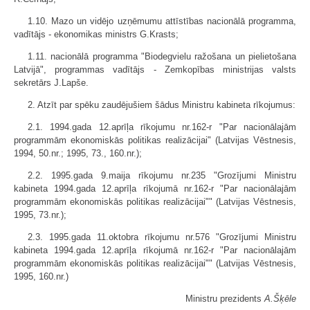
1.10. Mazo un vidējo uzņēmumu attīstības nacionālā programma,
vadītājs - ekonomikas ministrs G.Krasts;
1.11. nacionālā programma "Biodegvielu ražošana un pielietošana
Latvijā", programmas vadītājs - Zemkopības ministrijas valsts
sekretārs J.Lapše.
2. Atzīt par spēku zaudējušiem šādus Ministru kabineta rīkojumus:
2.1. 1994.gada 12.aprīļa rīkojumu nr.162-r "Par nacionālajām
programmām ekonomiskās politikas realizācijai" (Latvijas Vēstnesis,
1994, 50.nr.; 1995, 73., 160.nr.);
2.2. 1995.gada 9.maija rīkojumu nr.235 "Grozījumi Ministru
kabineta 1994.gada 12.aprīļa rīkojumā nr.162-r "Par nacionālajām
programmām ekonomiskās politikas realizācijai"" (Latvijas Vēstnesis,
1995, 73.nr.);
2.3. 1995.gada 11.oktobra rīkojumu nr.576 "Grozījumi Ministru
kabineta 1994.gada 12.aprīļa rīkojumā nr.162-r "Par nacionālajām
programmām ekonomiskās politikas realizācijai"" (Latvijas Vēstnesis,
1995, 160.nr.)
Ministru prezidents
A.Šķēle