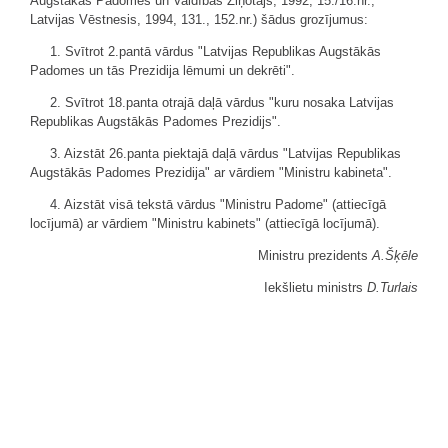
Augstākās Padomes un Valdības Ziņotājs, 1992, 15./16.nr.;
Latvijas Vēstnesis, 1994, 131., 152.nr.) šādus grozījumus:
1. Svītrot 2.pantā vārdus "Latvijas Republikas Augstākās
Padomes un tās Prezidija lēmumi un dekrēti".
2. Svītrot 18.panta otrajā daļā vārdus "kuru nosaka Latvijas
Republikas Augstākās Padomes Prezidijs".
3. Aizstāt 26.panta piektajā daļā vārdus "Latvijas Republikas
Augstākās Padomes Prezidija" ar vārdiem "Ministru kabineta".
4. Aizstāt visā tekstā vārdus "Ministru Padome" (attiecīgā
locījumā) ar vārdiem "Ministru kabinets" (attiecīgā locījumā).
Ministru prezidents
A.Šķēle
Iekšlietu ministrs
D.Turlais