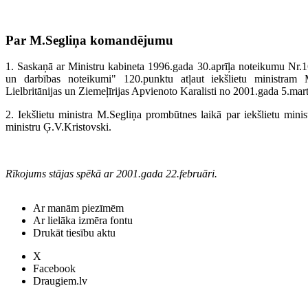
Par M.Segliņa komandējumu
1. Saskaņā ar Ministru kabineta 1996.gada 30.aprīļa noteikumu Nr.16
un darbības noteikumi" 120.punktu atļaut iekšlietu ministra
Lielbritānijas un Ziemeļīrijas Apvienoto Karalisti no 2001.gada 5.mar
2. Iekšlietu ministra M.Segliņa prombūtnes laikā par iekšlietu ministr
ministru Ģ.V.Kristovski.
Rīkojums stājas spēkā ar 2001.gada 22.februāri.
Ar manām piezīmēm
Ar lielāka izmēra fontu
Drukāt tiesību aktu
X
Facebook
Draugiem.lv