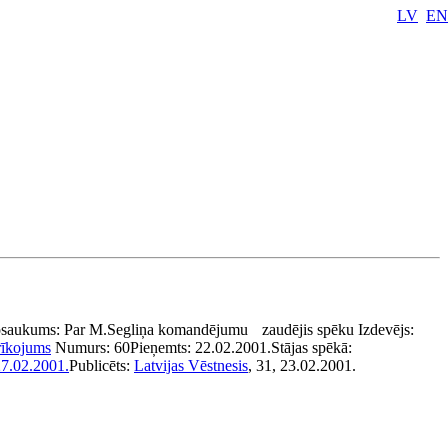
LV
EN
saukums:
Par M.Segliņa komandējumu
zaudējis spēku
Izdevējs:
rīkojums
Numurs:
60
Pieņemts:
22.02.2001.
Stājas spēkā:
7.02.2001.
Publicēts:
Latvijas Vēstnesis
, 31, 23.02.2001.