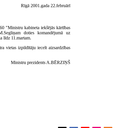
Rīgā 2001.gada 22.februārī
0 "Ministru kabineta iekšējās kārtības
m M.Segliņam doties komandējumā uz
ta līdz 11.martam.
a vietas izpildītāju iecelt aizsardzības
Ministru prezidents A.BĒRZIŅŠ