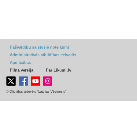
Pašvaldību saistošie noteikumi
Administratīvās atbildības ceļvedis
Apmācības
Pilnā versija
Par Likumi.lv
© Oficiālais izdevējs "Latvijas Vēstnesis"