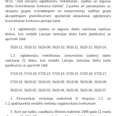
Nr.52 "Jūrā veicamo ogļūdeņražu meklēšanas, izpētes un ieguves
darbu licencēšanas konkursa kārtība" 2.punktu un pamatojoties uz
ekspertu grupas izstrādātajiem un starpministriju vadības grupā
akceptētajiem priekšlikumiem apstiprināt iekļaušanai ogļūdeņražu
licencēšanas konkursa pirmajā kārtā:
1.1. ogļūdeņražu izpētes un ieguves darbu veikšanai septiņus
blokus, kuri norādīti Latvijas teritorijas bloku kartē (pielikums) un
apzīmēti šādi:
5520-12; 5520-15; 5620-08; 5620-10; 5620-11; 5620-13; 5620-14;
1.2. ogļūdeņražu meklēšanas (seismiskās izpētes) darbu
veikšanai 21 bloku, kuri norādīti Latvijas teritorijas bloku kartē
(pielikums) un apzīmēti šādi:
5719-15; 5719-18; 5720-13; 5720-14; 5720-15; 5720-16; 5720-17;
5720-18; 5619-02; 5619-03; 5619-05; 5619-06; 5619-08; 5619-09;
5620-01; 5620-02; 5620-03; 5620-04; 5620-05; 5620-06; 5620-07.
2. Ekonomikas ministrijai nodrošināt šī rīkojuma 1.1. un
1.2.apakšpunktā norādīto teritoriju sagatavošanu konkursam.
3. Atzīt par spēku zaudējušu Ministru kabineta 1998.gada 11.marta