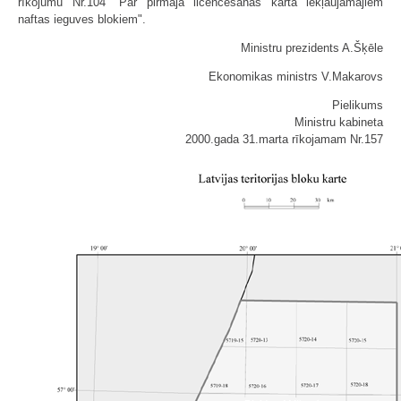
rīkojumu Nr.104 "Par pirmajā licencēšanas kārtā iekļaujamajiem
naftas ieguves blokiem".
Ministru prezidents A.Šķēle
Ekonomikas ministrs V.Makarovs
Pielikums
Ministru kabineta
2000.gada 31.marta rīkojamam Nr.157