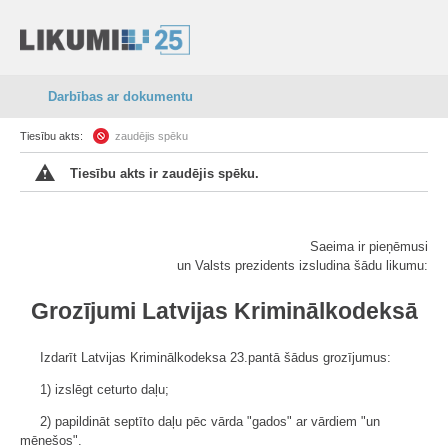
Darbības ar dokumentu
Tiesību akts:
zaudējis spēku
Tiesību akts ir zaudējis spēku.
Saeima ir pieņēmusi
un Valsts prezidents izsludina šādu likumu:
Grozījumi Latvijas Kriminālkodeksā
Izdarīt Latvijas Kriminālkodeksa 23.pantā šādus grozījumus:
1) izslēgt ceturto daļu;
2) papildināt septīto daļu pēc vārda "gados" ar vārdiem "un
mēnešos".