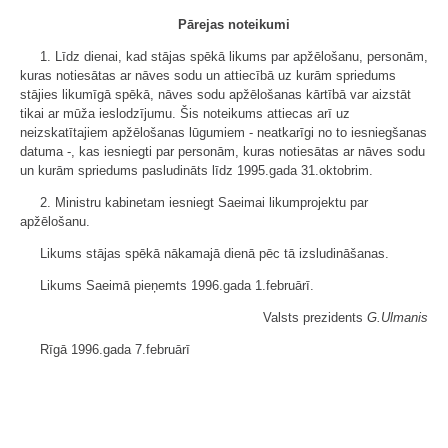
Pārejas noteikumi
1. Līdz dienai, kad stājas spēkā likums par apžēlošanu, personām,
kuras notiesātas ar nāves sodu un attiecībā uz kurām spriedums
stājies likumīgā spēkā, nāves sodu apžēlošanas kārtībā var aizstāt
tikai ar mūža ieslodzījumu. Šis noteikums attiecas arī uz
neizskatītajiem apžēlošanas lūgumiem - neatkarīgi no to iesniegšanas
datuma -, kas iesniegti par personām, kuras notiesātas ar nāves sodu
un kurām spriedums pasludināts līdz 1995.gada 31.oktobrim.
2. Ministru kabinetam iesniegt Saeimai likumprojektu par
apžēlošanu.
Likums stājas spēkā nākamajā dienā pēc tā izsludināšanas.
Likums Saeimā pieņemts 1996.gada 1.februārī.
Valsts prezidents
G.Ulmanis
Rīgā 1996.gada 7.februārī