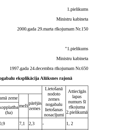
1.pielikums
Ministru kabineta
2000.gada 29.marta rīkojumam Nr.150
"1.pielikums
Ministru kabineta
1997.gada 24.decembra rīkojumam Nr.650
 nogabalu eksplikācija Alūksnes rajonā
Lietošanā
Attiecīgās
nodoto
lapas
jamā zeme
zemes
numurs šī
pārējās
nogabalu
meži
rīkojuma
kopplatība
zemes
lietošanas
2.pielikumā
(ha)
nosacījumi
0,9
7,1
2,3
-
1, 2