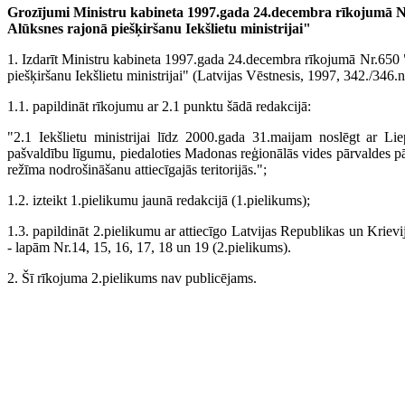
Grozījumi Ministru kabineta 1997.gada 24.decembra rīkojumā Nr
Alūksnes rajonā piešķiršanu Iekšlietu ministrijai"
1. Izdarīt Ministru kabineta 1997.gada 24.decembra rīkojumā Nr.650 "
piešķiršanu Iekšlietu ministrijai" (Latvijas Vēstnesis, 1997, 342./346.
1.1. papildināt rīkojumu ar 2.1 punktu šādā redakcijā:
"2.1 Iekšlietu ministrijai līdz 2000.gada 31.maijam noslēgt ar L
pašvaldību līgumu, piedaloties Madonas reģionālās vides pārvaldes pār
režīma nodrošināšanu attiecīgajās teritorijās.";
1.2. izteikt 1.pielikumu jaunā redakcijā (1.pielikums);
1.3. papildināt 2.pielikumu ar attiecīgo Latvijas Republikas un Krievi
- lapām Nr.14, 15, 16, 17, 18 un 19 (2.pielikums).
2. Šī rīkojuma 2.pielikums nav publicējams.