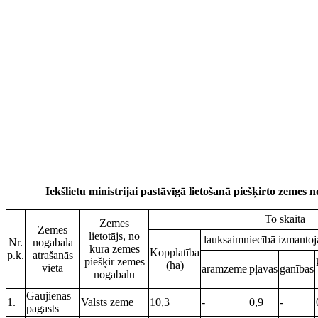
Iekšlietu ministrijai pastāvīgā lietošanā piešķirto zemes
To skaitā
Zemes
Zemes
lietotājs, no
lauksaimniecībā izmanto
Nr.
nogabala
kura zemes
Kopplatība
p.k.
atrašanās
piešķir zemes
(ha)
vieta
aramzeme
pļavas
ganības
nogabalu
Gaujienas
1.
Valsts zeme
10,3
-
0,9
-
pagasts