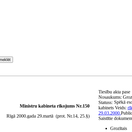
meklēt
Tiesību akta pase
Nosaukums:
Groz
Spēkā es
Statuss:
Ministru kabineta rīkojums Nr.150
kabinets
Veids:
rī
29.03.2000.
Publi
Rīgā 2000.gada 29.martā (prot. Nr.14, 25.§)
Saistītie dokument
Grozītais