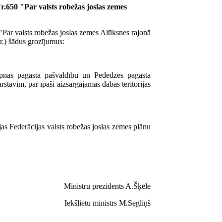
.650 "Par valsts robežas joslas zemes
Par valsts robežas joslas zemes Alūksnes rajonā
nr.) šādus grozījumus:
iepnas pagasta pašvaldību un Pededzes pagasta
stāvim, par īpaši aizsargājamās dabas teritorijas
jas Federācijas valsts robežas joslas zemes plānu
Ministru prezidents A.Šķēle
Iekšlietu ministrs M.Segliņš