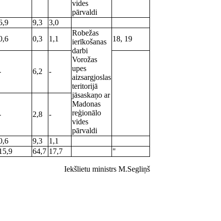
vides
pārvaldi
6,9
9,3
3,0
Robežas
0,6
0,3
1,1
18, 19
ierīkošanas
darbi
Vorožas
upes
-
6,2
-
aizsargjoslas
teritorijā
jāsaskaņo ar
Madonas
reģionālo
-
2,8
-
vides
pārvaldi
0,6
9,3
1,1
15,9
64,7
17,7
"
Iekšlietu ministrs M.Segliņš