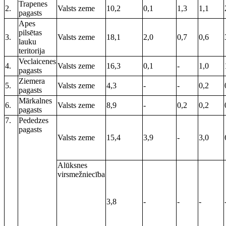
Trapenes
2.
Valsts zeme
10,2
0,1
1,3
1,1
pagasts
Apes
pilsētas
3.
Valsts zeme
18,1
2,0
0,7
0,6
lauku
teritorija
Veclaicenes
4.
Valsts zeme
16,3
0,1
-
1,0
pagasts
Ziemera
5.
Valsts zeme
4,3
-
-
0,2
pagasts
Mārkalnes
6.
Valsts zeme
8,9
-
0,2
0,2
pagasts
7.
Pededzes
pagasts
Valsts zeme
15,4
3,9
-
3,0
Alūksnes
virsmežniecība
3,8
-
-
-