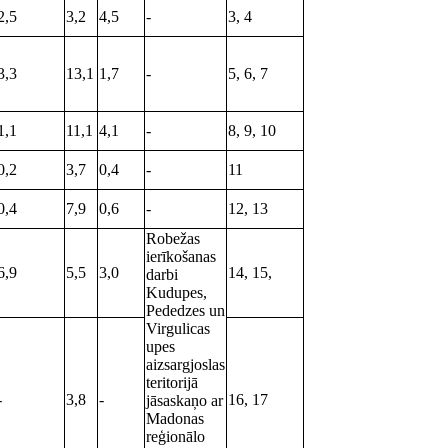
2,5
3,2
4,5
-
3, 4
3,3
13,1
1,7
-
5, 6, 7
1,1
11,1
4,1
-
8, 9, 10
0,2
3,7
0,4
-
11
0,4
7,9
0,6
-
12, 13
Robežas
ierīkošanas
6,9
5,5
3,0
14, 15,
darbi
Kudupes,
Pededzes un
Virgulicas
upes
aizsargjoslas
teritorijā
-
3,8
-
16, 17
jāsaskaņo ar
Madonas
reģionālo