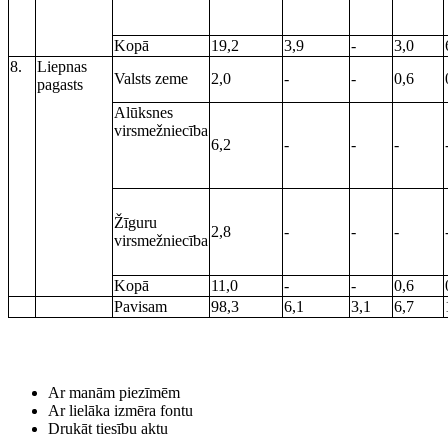
Kopā
19,2
3,9
-
3,0
8.
Liepnas
Valsts zeme
2,0
-
-
0,6
pagasts
Alūksnes
virsmežniecība
6,2
-
-
-
Žīguru
2,8
-
-
-
virsmežniecība
Kopā
11,0
-
-
0,6
Pavisam
98,3
6,1
3,1
6,7
Ar manām piezīmēm
Ar lielāka izmēra fontu
Drukāt tiesību aktu