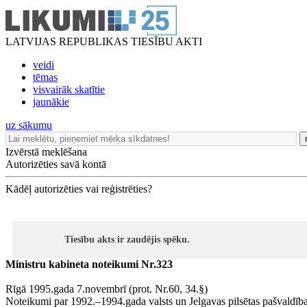
LATVIJAS REPUBLIKAS TIESĪBU AKTI
veidi
tēmas
visvairāk skatītie
jaunākie
uz sākumu
Izvērstā meklēšana
Autorizēties savā kontā
Kādēļ autorizēties vai reģistrēties?
Tiesību akts ir zaudējis spēku.
Ministru kabineta noteikumi Nr.323
Rīgā 1995.gada 7.novembrī (prot. Nr.60, 34.§)
Noteikumi par 1992.–1994.gada valsts un Jelgavas pilsētas pašvaldīb