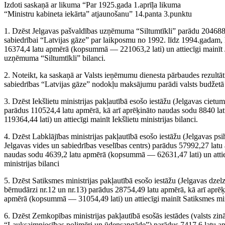
Izdoti saskaņā ar likuma “Par 1925.gada 1.aprīļa likuma
“Ministru kabineta iekārta” atjaunošanu” 14.panta 3.punktu
1. Dzēst Jelgavas pašvaldības uzņēmuma “Siltumtīkli” parādu 204688,
sabiedrībai “Latvijas gāze” par laikposmu no 1992. līdz 1994.gadam, 
16374,4 latu apmērā (kopsummā — 221063,2 lati) un attiecīgi mainīt J
uzņēmuma “Siltumtīkli” bilanci.
2. Noteikt, ka saskaņā ar Valsts ieņēmumu dienesta pārbaudes rezultāti
sabiedrības “Latvijas gāze” nodokļu maksājumu parādi valsts budžetā
3. Dzēst Iekšlietu ministrijas pakļautībā esošo iestāžu (Jelgavas cietu
parādus 110524,4 latu apmērā, kā arī aprēķināto naudas sodu 8840 
119364,44 lati) un attiecīgi mainīt Iekšlietu ministrijas bilanci.
4. Dzēst Labklājības ministrijas pakļautībā esošo iestāžu (Jelgavas ps
Jelgavas vides un sabiedrības veselības centrs) parādus 57992,27 latu
naudas sodu 4639,2 latu apmērā (kopsummā — 62631,47 lati) un attie
ministrijas bilanci
5. Dzēst Satiksmes ministrijas pakļautībā esošo iestāžu (Jelgavas dzel
bērnudārzi nr.12 un nr.13) parādus 28754,49 latu apmērā, kā arī aprē
apmērā (kopsummā — 31054,49 lati) un attiecīgi mainīt Satiksmes mini
6. Dzēst Zemkopības ministrijas pakļautībā esošās iestādes (valsts zināt
“Lauksaimniecības polimēri un ūdensapgāde”) parādus 7417,6 latu ap