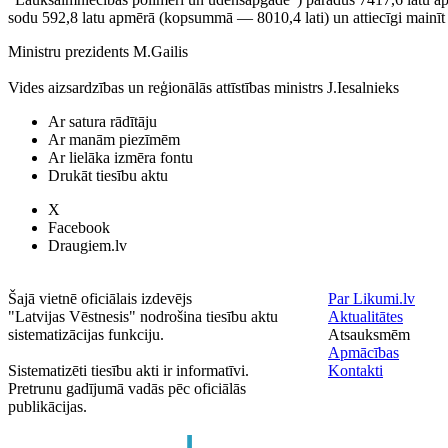
sodu 592,8 latu apmērā (kopsummā — 8010,4 lati) un attiecīgi mainīt 
Ministru prezidents M.Gailis
Vides aizsardzības un reģionālās attīstības ministrs J.Iesalnieks
Ar satura rādītāju
Ar manām piezīmēm
Ar lielāka izmēra fontu
Drukāt tiesību aktu
X
Facebook
Draugiem.lv
Šajā vietnē oficiālais izdevējs
Par Likumi.lv
"Latvijas Vēstnesis" nodrošina tiesību aktu
Aktualitātes
sistematizācijas funkciju.
Atsauksmēm
Apmācības
Sistematizēti tiesību akti ir informatīvi.
Kontakti
Pretrunu gadījumā vadās pēc oficiālās
publikācijas.