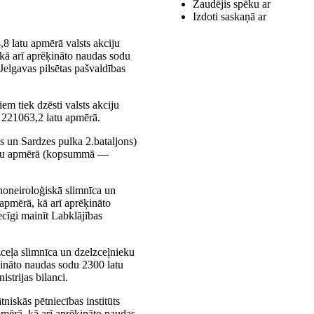
Zaudējis spēku ar
Izdoti saskaņā ar
8 latu apmērā valsts akciju
kā arī aprēķināto naudas sodu
elgavas pilsētas pašvaldības
em tiek dzēsti valsts akciju
 221063,2 latu apmērā.
ms un Sardzes pulka 2.bataljons)
latu apmērā (kopsummā —
ihoneiroloģiskā slimnīca un
 apmērā, kā arī aprēķināto
cīgi mainīt Labklājības
zceļa slimnīca un dzelzceļnieku
ķināto naudas sodu 2300 latu
strijas bilanci.
niskās pētniecības institūts
mērā, kā arī aprēķināto naudas