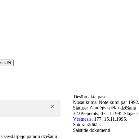
meklēt
Tiesību akta pase
Nosaukums:
Noteikumi par 1992.–
Zaudējis spēku
Statuss:
dzēšanu
323
Pieņemts:
07.11.1995.
Stājas 
Vēstnesis
, 177, 15.11.1995.
Satura rādītājs
Saistītie dokumenti
as savstarpējo parādu dzēšanu