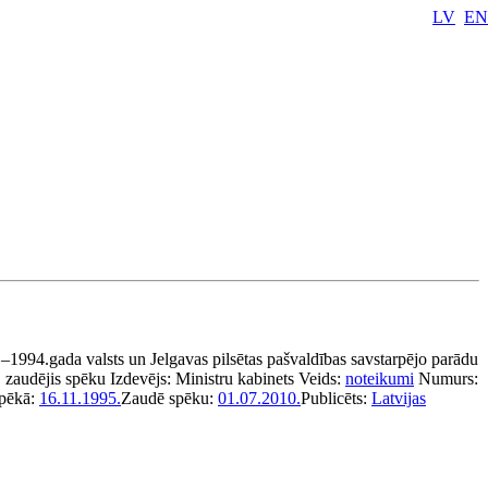
LV
EN
1994.gada valsts un Jelgavas pilsētas pašvaldības savstarpējo parādu
zaudējis spēku
Izdevējs:
Ministru kabinets
Veids:
noteikumi
Numurs:
spēkā:
16.11.1995.
Zaudē spēku:
01.07.2010.
Publicēts:
Latvijas