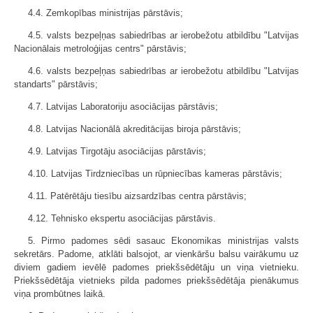
4.4. Zemkopības ministrijas pārstāvis;
4.5. valsts bezpeļņas sabiedrības ar ierobežotu atbildību "Latvijas
Nacionālais metroloģijas centrs" pārstāvis;
4.6. valsts bezpeļņas sabiedrības ar ierobežotu atbildību "Latvijas
standarts" pārstāvis;
4.7. Latvijas Laboratoriju asociācijas pārstāvis;
4.8. Latvijas Nacionālā akreditācijas biroja pārstāvis;
4.9. Latvijas Tirgotāju asociācijas pārstāvis;
4.10. Latvijas Tirdzniecības un rūpniecības kameras pārstāvis;
4.11. Patērētāju tiesību aizsardzības centra pārstāvis;
4.12. Tehnisko ekspertu asociācijas pārstāvis.
5. Pirmo padomes sēdi sasauc Ekonomikas ministrijas valsts
sekretārs. Padome, atklāti balsojot, ar vienkāršu balsu vairākumu uz
diviem gadiem ievēlē padomes priekšsēdētāju un viņa vietnieku.
Priekšsēdētāja vietnieks pilda padomes priekšsēdētāja pienākumus
viņa prombūtnes laikā.