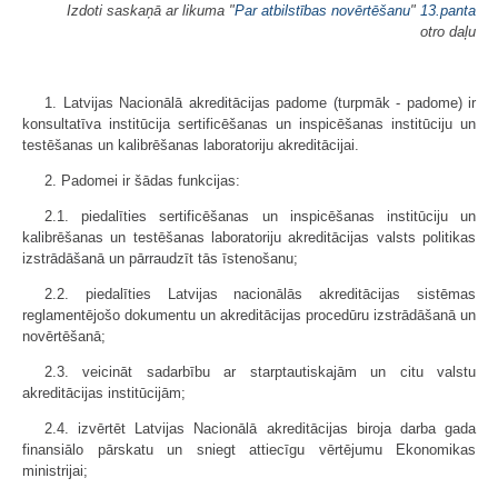
Izdoti saskaņā ar likuma "
Par atbilstības novērtēšanu
"
13.panta
otro daļu
1. Latvijas Nacionālā akreditācijas padome (turpmāk - padome) ir
konsultatīva institūcija sertificēšanas un inspicēšanas institūciju un
testēšanas un kalibrēšanas laboratoriju akreditācijai.
2. Padomei ir šādas funkcijas:
2.1. piedalīties sertificēšanas un inspicēšanas institūciju un
kalibrēšanas un testēšanas laboratoriju akreditācijas valsts politikas
izstrādāšanā un pārraudzīt tās īstenošanu;
2.2. piedalīties Latvijas nacionālās akreditācijas sistēmas
reglamentējošo dokumentu un akreditācijas procedūru izstrādāšanā un
novērtēšanā;
2.3. veicināt sadarbību ar starptautiskajām un citu valstu
akreditācijas institūcijām;
2.4. izvērtēt Latvijas Nacionālā akreditācijas biroja darba gada
finansiālo pārskatu un sniegt attiecīgu vērtējumu Ekonomikas
ministrijai;