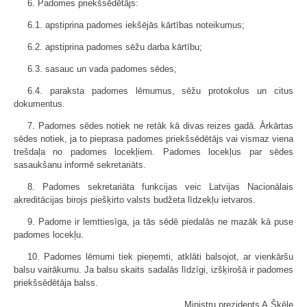
6. Padomes priekšsēdētājs:
6.1. apstiprina padomes iekšējās kārtības noteikumus;
6.2. apstiprina padomes sēžu darba kārtību;
6.3. sasauc un vada padomes sēdes;
6.4. paraksta padomes lēmumus, sēžu protokolus un citus
dokumentus.
7. Padomes sēdes notiek ne retāk kā divas reizes gadā. Ārkārtas
sēdes notiek, ja to pieprasa padomes priekšsēdētājs vai vismaz viena
trešdaļa no padomes locekļiem. Padomes locekļus par sēdes
sasaukšanu informē sekretariāts.
8. Padomes sekretariāta funkcijas veic Latvijas Nacionālais
akreditācijas birojs piešķirto valsts budžeta līdzekļu ietvaros.
9. Padome ir lemttiesīga, ja tās sēdē piedalās ne mazāk kā puse
padomes locekļu.
10. Padomes lēmumi tiek pieņemti, atklāti balsojot, ar vienkāršu
balsu vairākumu. Ja balsu skaits sadalās līdzīgi, izšķirošā ir padomes
priekšsēdētāja balss.
Ministru prezidents A.Šķēle