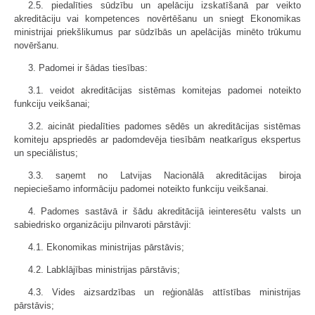
2.5. piedalīties sūdzību un apelāciju izskatīšanā par veikto
akreditāciju vai kompetences novērtēšanu un sniegt Ekonomikas
ministrijai priekšlikumus par sūdzībās un apelācijās minēto trūkumu
novēršanu.
3. Padomei ir šādas tiesības:
3.1. veidot akreditācijas sistēmas komitejas padomei noteikto
funkciju veikšanai;
3.2. aicināt piedalīties padomes sēdēs un akreditācijas sistēmas
komiteju apspriedēs ar padomdevēja tiesībām neatkarīgus ekspertus
un speciālistus;
3.3. saņemt no Latvijas Nacionālā akreditācijas biroja
nepieciešamo informāciju padomei noteikto funkciju veikšanai.
4. Padomes sastāvā ir šādu akreditācijā ieinteresētu valsts un
sabiedrisko organizāciju pilnvaroti pārstāvji:
4.1. Ekonomikas ministrijas pārstāvis;
4.2. Labklājības ministrijas pārstāvis;
4.3. Vides aizsardzības un reģionālās attīstības ministrijas
pārstāvis;