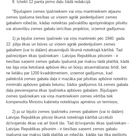
8. Izteikt 12.panta pirmo daļu šādā redakcijā:
"Bijušajiem zemes īpašniekiem vai viņu mantiniekiem atjauno
zemes īpašuma tiesības uz viņiem agrāk piederējušiem zemes
gabaliem robežās, kādas noteiktas pašvaldību apstiprinātajos pilsētu
vai atsevišķu zemes gabalu ierīcības projektos, izņemot gadījumus:
1) ja bijušie zemes īpašnieki vai viņu mantinieki pēc 1940. gada
22. jūlija ēkas un būves uz viņiem agrāk piederējušiem zemes
gabaliem (vai to daļām) atsavinājuši likumā noteiktajā kārtībā. Tad
pašreizējam ēkas īpašniekam - Latvijas Republikas pilsonim - ir
tiesības saņemt zemes gabalu īpašumā par maksu tādā platībā, kādā
tas bija viņa lietošanā apbūvei ēku un būvju atsavināšanas brīdī, bet
ne lielāku par 1200 kvadrātmetriem, izņemot gadījumus, kad
paliekošā zemes gabala daļa ir mazāka par pilsētas apbūvei noteikto
minimālo apbūves gabala lielumu; šādos gadījumos šā zemes gabala
daļa pievienojama ēkas īpašnieka apbūves gabalam. Bijušajam
zemes īpašniekam vai viņa mantiniekiem zemes vērtība tiek
kompensēta Ministru kabineta noteiktajos apmēros un termiņos;
2) ja uz bijušo zemes īpašnieku zemes gabaliem (vai to daļām)
Latvijas Republikas pilsoņi likumā noteiktajā kārtībā uzcēluši
dzīvojamās ēkas vai arī būvē tās. Tad dzīvojamās ēkas īpašniekam -
Latvijas Republikas pilsonim - ir tiesības saņemt zemes gabalu
īpašumā par maksu tādā platībā un robežās, kādās tas tika piešķirts