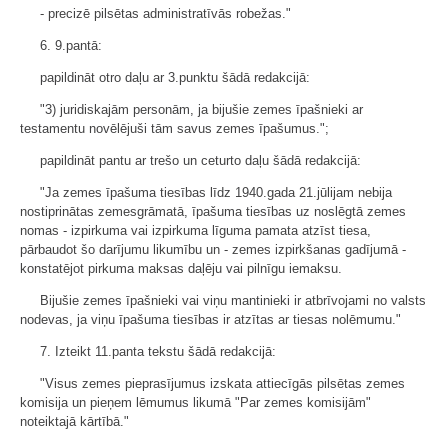
- precizē pilsētas administratīvās robežas."
6. 9.pantā:
papildināt otro daļu ar 3.punktu šādā redakcijā:
"3) juridiskajām personām, ja bijušie zemes īpašnieki ar
testamentu novēlējuši tām savus zemes īpašumus.";
papildināt pantu ar trešo un ceturto daļu šādā redakcijā:
"Ja zemes īpašuma tiesības līdz 1940.gada 21.jūlijam nebija
nostiprinātas zemesgrāmatā, īpašuma tiesības uz noslēgtā zemes
nomas - izpirkuma vai izpirkuma līguma pamata atzīst tiesa,
pārbaudot šo darījumu likumību un - zemes izpirkšanas gadījumā -
konstatējot pirkuma maksas daļēju vai pilnīgu iemaksu.
Bijušie zemes īpašnieki vai viņu mantinieki ir atbrīvojami no valsts
nodevas, ja viņu īpašuma tiesības ir atzītas ar tiesas nolēmumu."
7. Izteikt 11.panta tekstu šādā redakcijā:
"Visus zemes pieprasījumus izskata attiecīgās pilsētas zemes
komisija un pieņem lēmumus likumā "Par zemes komisijām"
noteiktajā kārtībā."