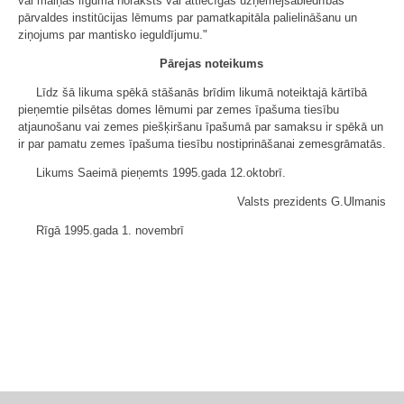
vai maiņas līguma noraksts vai attiecīgās uzņēmējsabiedrības
pārvaldes institūcijas lēmums par pamatkapitāla palielināšanu un
ziņojums par mantisko ieguldījumu."
Pārejas noteikums
Līdz šā likuma spēkā stāšanās brīdim likumā noteiktajā kārtībā
pieņemtie pilsētas domes lēmumi par zemes īpašuma tiesību
atjaunošanu vai zemes piešķiršanu īpašumā par samaksu ir spēkā un
ir par pamatu zemes īpašuma tiesību nostiprināšanai zemesgrāmatās.
Likums Saeimā pieņemts 1995.gada 12.oktobrī.
Valsts prezidents G.Ulmanis
Rīgā 1995.gada 1. novembrī