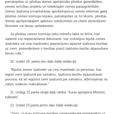
pamatojoties uz pilsētas domes apstiprināto pilsētas ģenerālplānu,
zemes ierīcības projektu un noteiktajām zemes paraugvērtībām.
Zemes īpašuma izmantošanas aprobežojumus zemes reformas gaitā
pilsētas zemes komisija nosaka, pamatojoties uz šo likumu, pilsētas
domes apstiprinātajiem apbūves noteikumiem un citiem atsevišķiem
likumiem vai tiesas spriedumiem.
Ja pilsētas zemes komisija sešu mēnešu laikā no brīža, kad
saņemti visi nepieciešamie dokumenti, nav izskatījusi bijušā zemes
īpašnieka vai viņa mantinieku pieprasījumu atjaunot īpašuma tiesības
uz zemi, pretendentiem ir tiesības prasīt īpašuma tiesību atjaunošanu
tiesas ceļā."
10. Izteikt 18. panta otro daļu šādā redakcijā:
"Bijušie zemes īpašnieki vai viņu mantinieki un personas, kas
iegūst zemi īpašumā par samaksu, īpašuma tiesību atjaunošanas
procesā, kā arī iegūstot zemi īpašumā par samaksu, atbrīvojamas no
valsts nodevas maksāšanas."
11. Izslēgt 22.panta otrajā daļā vārdus "kuras apstiprina Ministru
kabinets".
12. Izteikt 23.panta pirmo daļu šādā redakcijā:
"Zemi, uz kuru īpašuma tiesības zemesgrāmatā nostiprinātas uz