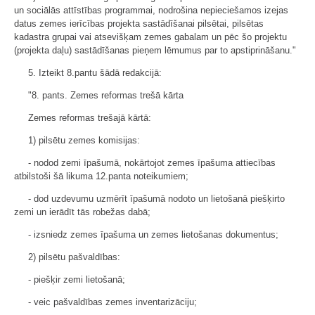
un sociālās attīstības programmai, nodrošina nepieciešamos izejas
datus zemes ierīcības projekta sastādīšanai pilsētai, pilsētas
kadastra grupai vai atsevišķam zemes gabalam un pēc šo projektu
(projekta daļu) sastādīšanas pieņem lēmumus par to apstiprināšanu."
5. Izteikt 8.pantu šādā redakcijā:
"8. pants. Zemes reformas trešā kārta
Zemes reformas trešajā kārtā:
1) pilsētu zemes komisijas:
- nodod zemi īpašumā, nokārtojot zemes īpašuma attiecības
atbilstoši šā likuma 12.panta noteikumiem;
- dod uzdevumu uzmērīt īpašumā nodoto un lietošanā piešķirto
zemi un ierādīt tās robežas dabā;
- izsniedz zemes īpašuma un zemes lietošanas dokumentus;
2) pilsētu pašvaldības:
- piešķir zemi lietošanā;
- veic pašvaldības zemes inventarizāciju;