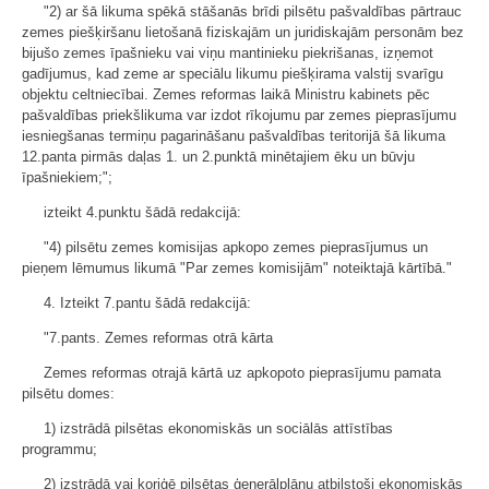
"2) ar šā likuma spēkā stāšanās brīdi pilsētu pašvaldības pārtrauc
zemes piešķiršanu lietošanā fiziskajām un juridiskajām personām bez
bijušo zemes īpašnieku vai viņu mantinieku piekrišanas, izņemot
gadījumus, kad zeme ar speciālu likumu piešķirama valstij svarīgu
objektu celtniecībai. Zemes reformas laikā Ministru kabinets pēc
pašvaldības priekšlikuma var izdot rīkojumu par zemes pieprasījumu
iesniegšanas termiņu pagarināšanu pašvaldības teritorijā šā likuma
12.panta pirmās daļas 1. un 2.punktā minētajiem ēku un būvju
īpašniekiem;";
izteikt 4.punktu šādā redakcijā:
"4) pilsētu zemes komisijas apkopo zemes pieprasījumus un
pieņem lēmumus likumā "Par zemes komisijām" noteiktajā kārtībā."
4. Izteikt 7.pantu šādā redakcijā:
"7.pants. Zemes reformas otrā kārta
Zemes reformas otrajā kārtā uz apkopoto pieprasījumu pamata
pilsētu domes:
1) izstrādā pilsētas ekonomiskās un sociālās attīstības
programmu;
2) izstrādā vai koriģē pilsētas ģenerālplānu atbilstoši ekonomiskās