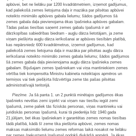
apbūvei, bet ne lielāku par 1200 kvadrātmetriem, izņemot gadījumus,
kad paliekošā zemes lietojuma daļa ir mazāka par pilsētas apbūvei
noteikto minimālo apbūves gabala lielumu; šādos gadījumos šā
zemes gabala daļa pievienojama ēkas īpašnieka apbūves gabalam.
Tādas pašas tiesības saņemt zemes gabalu īpašumā ir arī
dārzkopības sabiedrības biedram - augļu dārza lietotājam, ja zeme
viņam piešķirta augļu dārza ierīkošanai ar apbūves tiesībām platībā,
kas nepārsniedz 600 kvadrātmetrus, izņemot gadījumus, kad
paliekošā zemes lietojuma daļa ir mazāka par pilsētas augļu dārza
ierīkošanai noteikto minimālo zemes gabala lielumu; šādos gadījumos
šā zemes gabala daļa pievienojama augļu dārza īpašnieka zemes
gabalam. Bijušajam zemes īpašniekam vai viņa mantiniekiem zemes
vērtība tiek kompensēta Ministru kabineta noteiktajos apmēros un
termiņos vai tiek piešķirta līdzvērtīga zeme tās pašas pilsētas
administratīvajā teritorijā.
Piezīme.
Ja šā panta 1. un 2.punktā minētajos gadījumos ēkas
īpašnieks nevēlas zemi izpirkt vai viņam nav tiesību iegūt zemi
īpašumā, zeme paliek tās fiziskās personas, viņas mantinieku vai
juridiskās personas īpašumā, kurai tā piederēja līdz 1940.gada
21.jūlijam, bet ēkas īpašniekam ir garantētas zemes nomas tiesības
tādā platībā, kādā šī zeme tika piešķirta apbūvei, zemes nomas
maksas maksimālo lielumu zemes reformas laikā nosakot ne lielāku
par zemes (nekustamā īpašuma) nodokli divkāršā apmērā. Ja ēkas