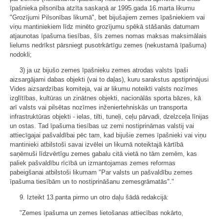
īpašnieka pilsonība atzīta saskaņā ar 1995.gada 16.marta likumu
"Grozījumi Pilsonības likumā", bet bijušajiem zemes īpašniekiem vai
viņu mantiniekiem līdz minēto grozījumu spēkā stāšanās datumam
atjaunotas īpašuma tiesības, šīs zemes nomas maksas maksimālais
lielums nedrīkst pārsniegt pusotrkārtīgu zemes (nekustamā īpašuma)
nodokli;
3) ja uz bijušo zemes īpašnieku zemes atrodas valsts īpaši
aizsargājami dabas objekti (vai to daļas), kuru sarakstus apstiprinājusi
Vides aizsardzības komiteja, vai ar likumu noteikti valsts nozīmes
izglītības, kultūras un zinātnes objekti, nacionālās sporta bāzes, kā
arī valsts vai pilsētas nozīmes inženiertehniskās un transporta
infrastruktūras objekti - ielas, tilti, tuneļi, ceļu pārvadi, dzelzceļa līnijas
un ostas. Tad īpašuma tiesības uz zemi nostiprināmas valstij vai
attiecīgajai pašvaldībai pēc tam, kad bijušie zemes īpašnieki vai viņu
mantinieki atbilstoši savai izvēlei un likumā noteiktajā kārtībā
saņēmuši līdzvērtīgu zemes gabalu citā vietā no tām zemēm, kas
paliek pašvaldību rīcībā un izmantojamas zemes reformas
pabeigšanai atbilstoši likumam "Par valsts un pašvaldību zemes
īpašuma tiesībām un to nostiprināšanu zemesgrāmatās"."
9. Izteikt 13.panta pirmo un otro daļu šādā redakcijā:
"Zemes īpašuma un zemes lietošanas attiecības nokārto,