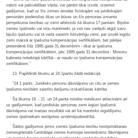
valsts vai pašvaldības vārda, var pārdot tikai izsolē, izņemot
gadījumus, kad uz šīs zemes atrodas fiziskajām vai juridiskajām
personām piederošas ēkas un būves un šīs personas izmanto
pirmpirkuma tiesības uz zemi atbilstoši šā likuma 17.pantam. Bijušie
zemes īpašnieki vai viņu mantinieki, ja viņi nav varējuši atgūt savu
bijušo īpašumu vai tā vietā saņemt līdzvērtīgu zemi, par izsolē iegūto
zemi maksā ar īpašuma kompensācijas sertifikātiem, bet pārējie
pretendenti līdz 1995.gada 31.decembrim - tikai ar īpašuma
kompensācijas sertifikātiem, pēc 1995.gada 31.decembra - Ministru
kabineta noteiktajā kārtībā - ar naudu un īpašuma kompensācijas
sertifikātiem."
13. Papildināt likumu ar 24.1pantu šādā redakcijā:
"24.1 pants. Juridisko personu dāvinājumu un citu ar zemes
īpašuma tiesībām saistītu darījumu izskatīšanas kārtība
Šā likuma 19. - 21. un 24.pantā minētie noteikumi attiecināmi arī
uz gadījumiem, kad juridiskās personas zemi iegūst īpašumā
dāvinājuma vai maiņas rezultātā vai arī kā mantisko ieguldījumu,
zemes īpašniekam iestājoties uzņēmējsabiedrībā.
Šādos gadījumos pirms zemes īpašuma tiesību nostiprināšanas
zemesgrāmatā Centrālajai zemes komisijai iesniedzams dāvinājuma