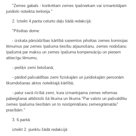
"Zemes gabals - konkrētam zemes īpašniekam vai izmantotājam
juridiski noteikta teritorija."
2. Izteikt 4.panta ceturto daļu šādā redakcijā:
"Pilsētas dome:
- izskata pārsūdzības kārtībā saņemtos pilsētas zemes komisijas
lēmumus par zemes īpašuma tiesību atjaunošanu, zemes nodošanu
īpašumā par maksu un zemes īpašuma kompensāciju un pieņem
attiecīgu lēmumu;
- piešķir zemi lietošanā;
- pārdod pašvaldības zemi fiziskajām un juridiskajām personām
likumdošanas aktos noteiktajā kārtībā;
- patur savā rīcībā zemi, kura izmantojama zemes reformas
pabeigšanai atbilstoši šā likuma un likuma "Par valsts un pašvaldību
zemes īpašuma tiesībām un to nostiprināšanu zemesgrāmatās"
prasībām."
3. 6.pantā:
izteikt 2. punktu šādā redakcijā: