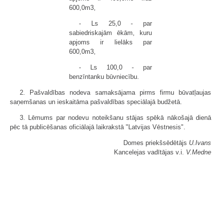
600,0m3,
- Ls 25,0 - par
sabiedriskajām ēkām, kuru
apjoms ir lielāks par
600,0m3,
- Ls 100,0 - par
benzīntanku būvniecību.
2. Pašvaldības nodeva samaksājama pirms firmu būvatļaujas
saņemšanas un ieskaitāma pašvaldības speciālajā budžetā.
3. Lēmums par nodevu noteikšanu stājas spēkā nākošajā dienā
pēc tā publicēšanas oficiālajā laikrakstā "Latvijas Vēstnesis".
Domes priekšsēdētājs
U.Ivans
Kancelejas vadītājas v.i.
V.Medne