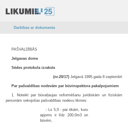
Darbības ar dokumentu
PAŠVALDĪBĀS
Jelgavas dome
Sēdes protokola izraksts
(nr.20/17)
Jelgavā 1995.gada 8.septembrī
Par pašvaldības nodevām par būvinspektora pakalpojumiem
1. Noteikt par būvatļaujas noformēšanu juridiskām un fiziskām
personām sekojošas pašvaldības nodevu likmes:
- Ls 5,0 - par ēkām, kuru
apjoms ir līdz 200,0m3 un
būvēm,