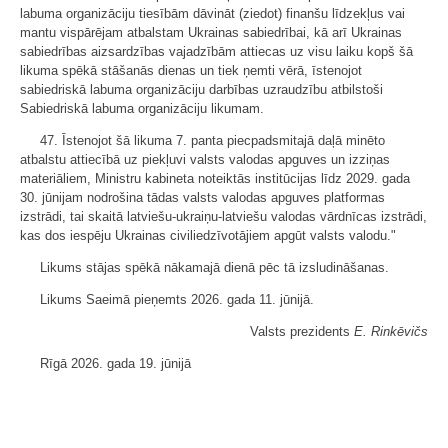
labuma organizāciju tiesībām dāvināt (ziedot) finanšu līdzekļus vai
mantu vispārējam atbalstam Ukrainas sabiedrībai, kā arī Ukrainas
sabiedrības aizsardzības vajadzībām attiecas uz visu laiku kopš šā
likuma spēkā stāšanās dienas un tiek ņemti vērā, īstenojot
sabiedriskā labuma organizāciju darbības uzraudzību atbilstoši
Sabiedriskā labuma organizāciju likumam.
47. Īstenojot šā likuma 7. panta piecpadsmitajā daļā minēto
atbalstu attiecībā uz piekļuvi valsts valodas apguves un izziņas
materiāliem, Ministru kabineta noteiktās institūcijas līdz 2029. gada
30. jūnijam nodrošina tādas valsts valodas apguves platformas
izstrādi, tai skaitā latviešu-ukraiņu-latviešu valodas vārdnīcas izstrādi,
kas dos iespēju Ukrainas civiliedzīvotājiem apgūt valsts valodu."
Likums stājas spēkā nākamajā dienā pēc tā izsludināšanas.
Likums Saeimā pieņemts 2026. gada 11. jūnijā.
Valsts prezidents
E. Rinkēvičs
Rīgā 2026. gada 19. jūnijā