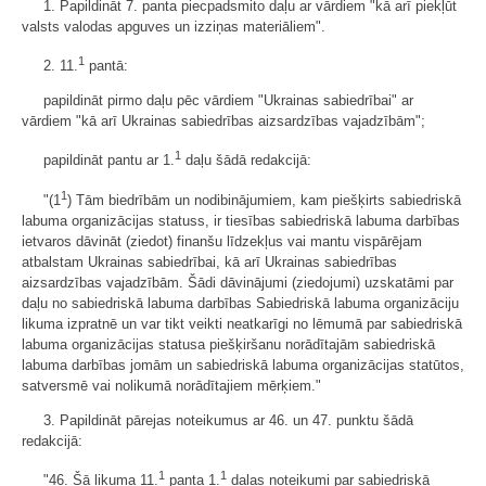
1. Papildināt 7. panta piecpadsmito daļu ar vārdiem "kā arī piekļūt
valsts valodas apguves un izziņas materiāliem".
1
2. 11.
pantā:
papildināt pirmo daļu pēc vārdiem "Ukrainas sabiedrībai" ar
vārdiem "kā arī Ukrainas sabiedrības aizsardzības vajadzībām";
1
papildināt pantu ar 1.
daļu šādā redakcijā:
1
"(1
) Tām biedrībām un nodibinājumiem, kam piešķirts sabiedriskā
labuma organizācijas statuss, ir tiesības sabiedriskā labuma darbības
ietvaros dāvināt (ziedot) finanšu līdzekļus vai mantu vispārējam
atbalstam Ukrainas sabiedrībai, kā arī Ukrainas sabiedrības
aizsardzības vajadzībām. Šādi dāvinājumi (ziedojumi) uzskatāmi par
daļu no sabiedriskā labuma darbības Sabiedriskā labuma organizāciju
likuma izpratnē un var tikt veikti neatkarīgi no lēmumā par sabiedriskā
labuma organizācijas statusa piešķiršanu norādītajām sabiedriskā
labuma darbības jomām un sabiedriskā labuma organizācijas statūtos,
satversmē vai nolikumā norādītajiem mērķiem."
3. Papildināt pārejas noteikumus ar 46. un 47. punktu šādā
redakcijā:
1
1
"46. Šā likuma 11.
panta 1.
daļas noteikumi par sabiedriskā