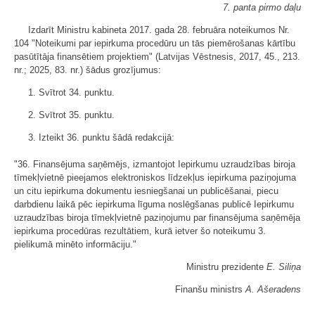
7. panta pirmo daļu
Izdarīt Ministru kabineta 2017. gada 28. februāra noteikumos Nr.
104 "Noteikumi par iepirkuma procedūru un tās piemērošanas kārtību
pasūtītāja finansētiem projektiem" (Latvijas Vēstnesis, 2017, 45., 213.
nr.; 2025, 83. nr.) šādus grozījumus:
1. Svītrot 34. punktu.
2. Svītrot 35. punktu.
3. Izteikt 36. punktu šādā redakcijā:
"36. Finansējuma saņēmējs, izmantojot Iepirkumu uzraudzības biroja
tīmekļvietnē pieejamos elektroniskos līdzekļus iepirkuma paziņojuma
un citu iepirkuma dokumentu iesniegšanai un publicēšanai, piecu
darbdienu laikā pēc iepirkuma līguma noslēgšanas publicē Iepirkumu
uzraudzības biroja tīmekļvietnē paziņojumu par finansējuma saņēmēja
iepirkuma procedūras rezultātiem, kurā ietver šo noteikumu 3.
pielikumā minēto informāciju."
Ministru prezidente
E. Siliņa
Finanšu ministrs
A. Ašeradens