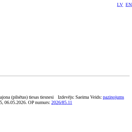
LV
EN
jona (pilsētas) tiesas tiesnesi
Izdevējs:
Saeima
Veids:
paziņojums
85, 06.05.2026.
OP numurs:
2026/85.11