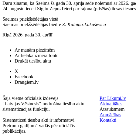
Daru zināmu, ka Saeima šā gada 30. aprīļa sēdē nolēmusi ar 2026. ga
24. augustu iecelt Sigitu Zepu-Teteri par rajona (pilsētas) tiesas tiesnes
Saeimas priekšsēdētājas vietā
Saeimas priekšsēdētājas biedre
Z. Kalniņa-Lukaševica
Rīgā 2026. gada 30. aprīlī
Ar manām piezīmēm
Ar lielāka izmēra fontu
Drukāt tiesību aktu
X
Facebook
Draugiem.lv
Šajā vietnē oficiālais izdevējs
Par Likumi.lv
"Latvijas Vēstnesis" nodrošina tiesību aktu
Aktualitātes
sistematizācijas funkciju.
Atsauksmēm
Apmācības
Sistematizēti tiesību akti ir informatīvi.
Kontakti
Pretrunu gadījumā vadās pēc oficiālās
publikācijas.