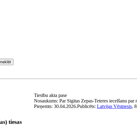
meklēt
Tiesību akta pase
Nosaukums:
Par Sigitas Zepas-Teteres iecelšanu par ra
Pieņemts:
30.04.2026.
Publicēts:
Latvijas Vēstnesis
, 
as) tiesas