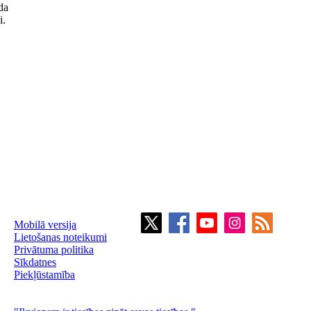
da
i.
Mobilā versija
Lietošanas noteikumi
Privātuma politika
Sīkdatnes
Piekļūstamība