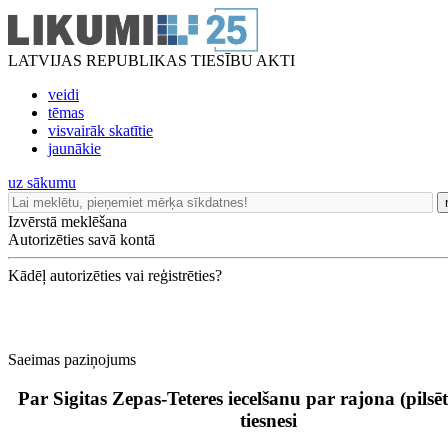
LATVIJAS REPUBLIKAS TIESĪBU AKTI
veidi
tēmas
visvairāk skatītie
jaunākie
uz sākumu
Izvērstā meklēšana
Autorizēties savā kontā
Kādēļ autorizēties vai reģistrēties?
Saeimas paziņojums
Par Sigitas Zepas-Teteres iecelšanu par rajona (pilsēt
tiesnesi