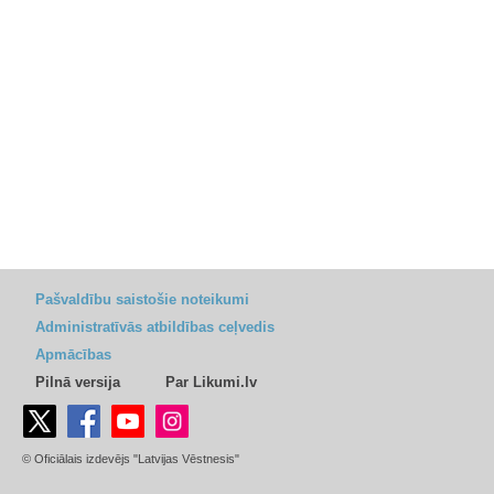
Pašvaldību saistošie noteikumi
Administratīvās atbildības ceļvedis
Apmācības
Pilnā versija
Par Likumi.lv
© Oficiālais izdevējs "Latvijas Vēstnesis"