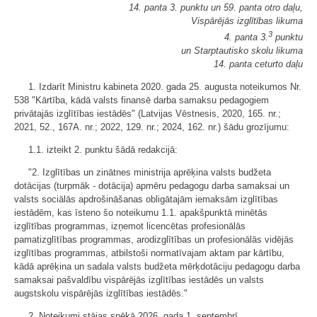
14. panta 3. punktu un 59. panta otro daļu,
Vispārējās izglītības likuma
3
4. panta 3.
punktu
un Starptautisko skolu likuma
14. panta ceturto daļu
1. Izdarīt Ministru kabineta 2020. gada 25. augusta noteikumos Nr.
538 "Kārtība, kādā valsts finansē darba samaksu pedagogiem
privātajās izglītības iestādēs" (Latvijas Vēstnesis, 2020, 165. nr.;
2021, 52., 167A. nr.; 2022, 129. nr.; 2024, 162. nr.) šādu grozījumu:
1.1. izteikt 2. punktu šādā redakcijā:
"2. Izglītības un zinātnes ministrija aprēķina valsts budžeta
dotācijas (turpmāk - dotācija) apmēru pedagogu darba samaksai un
valsts sociālās apdrošināšanas obligātajām iemaksām izglītības
iestādēm, kas īsteno šo noteikumu 1.1. apakšpunktā minētās
izglītības programmas, izņemot licencētas profesionālās
pamatizglītības programmas, arodizglītības un profesionālās vidējās
izglītības programmas, atbilstoši normatīvajam aktam par kārtību,
kādā aprēķina un sadala valsts budžeta mērķdotāciju pedagogu darba
samaksai pašvaldību vispārējās izglītības iestādēs un valsts
augstskolu vispārējās izglītības iestādēs."
2. Noteikumi stājas spēkā 2026. gada 1. septembrī.