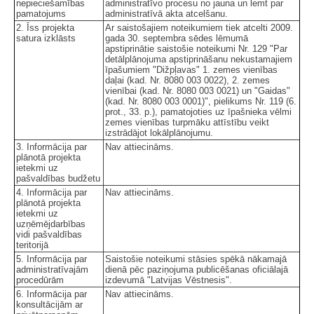
nepieciešamības
administratīvo procesu no jauna un lemt par
pamatojums
administratīvā akta atcelšanu.
2. Īss projekta
Ar saistošajiem noteikumiem tiek atcelti 2009.
satura izklāsts
gada 30. septembra sēdes lēmumā
apstiprinātie saistošie noteikumi Nr. 129 "Par
detālplānojuma apstiprināšanu nekustamajiem
īpašumiem "Dižpļavas" 1. zemes vienības
daļai (kad. Nr. 8080 003 0022), 2. zemes
vienībai (kad. Nr. 8080 003 0021) un "Gaidas"
(kad. Nr. 8080 003 0001)", pielikums Nr. 119 (6.
prot., 33. p.), pamatojoties uz īpašnieka vēlmi
zemes vienības turpmāku attīstību veikt
izstrādājot lokālplānojumu.
3. Informācija par
Nav attiecināms.
plānotā projekta
ietekmi uz
pašvaldības budžetu
4. Informācija par
Nav attiecināms.
plānotā projekta
ietekmi uz
uzņēmējdarbības
vidi pašvaldības
teritorijā
5. Informācija par
Saistošie noteikumi stāsies spēkā nākamajā
administratīvajām
dienā pēc paziņojuma publicēšanas oficiālajā
procedūrām
izdevumā "Latvijas Vēstnesis".
6. Informācija par
Nav attiecināms.
konsultācijām ar