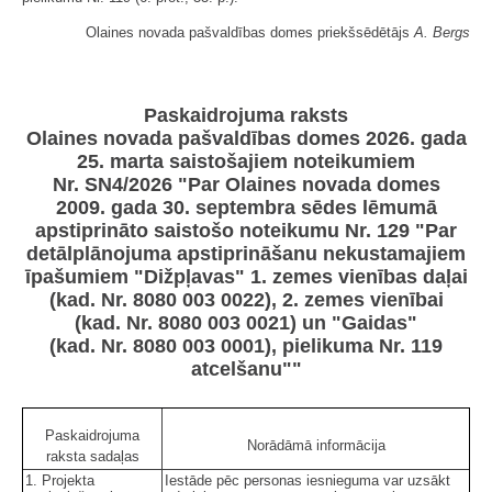
Olaines novada pašvaldības domes priekšsēdētājs
A. Bergs
Paskaidrojuma raksts
Olaines novada pašvaldības domes 2026. gada
25. marta saistošajiem noteikumiem
Nr. SN4/2026 "Par Olaines novada domes
2009. gada 30. septembra sēdes lēmumā
apstiprināto saistošo noteikumu Nr. 129 "Par
detālplānojuma apstiprināšanu nekustamajiem
īpašumiem "Dižpļavas" 1. zemes vienības daļai
(kad. Nr. 8080 003 0022), 2. zemes vienībai
(kad. Nr. 8080 003 0021) un "Gaidas"
(kad. Nr. 8080 003 0001), pielikuma Nr. 119
atcelšanu""
Paskaidrojuma
Norādāmā informācija
raksta sadaļas
1. Projekta
Iestāde pēc personas iesnieguma var uzsākt