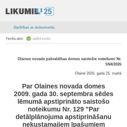
Darbības ar dokumentu
Tiesību akts:
spēkā esošs
Olaines novada pašvaldības domes saistošie noteikumi Nr.
SN4/2026
Olainē 2026. gada 25. martā
Par Olaines novada domes
2009. gada 30. septembra sēdes
lēmumā apstiprināto saistošo
noteikumu Nr. 129 "Par
detālplānojuma apstiprināšanu
nekustamajiem īpašumiem