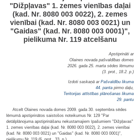
"Dižpļavas" 1. zemes vienības daļai
(kad. Nr. 8080 003 0022), 2. zemes
vienībai (kad. Nr. 8080 003 0021) un
"Gaidas" (kad. Nr. 8080 003 0001)",
pielikuma Nr. 119 atcelšanu
Apstiprināti ar
Olaines novada pašvaldības domes
2026. gada 25. marta sēdes lēmumu
(3. prot., 18.2. p.)
Izdoti saskaņā ar
Pašvaldību likuma
44. panta
pirmo daļu,
Teritorijas attīstības plānošanas likuma
29. pantu
Atcelt Olaines novada domes 2009. gada 30. septembra sēdes
lēmumā apstiprinātos saistošos noteikumus Nr. 129 "Par
detālplānojuma apstiprināšanu nekustamajiem īpašumiem "Dižpļavas"
1. zemes vienības daļai (kad. Nr. 8080 003 0022), 2. zemes vienībai
(kad. Nr. 8080 003 0021) un "Gaidas" (kad. Nr. 8080 003 0001)",
pielikumu Nr. 119 (6. prot., 33. p.).