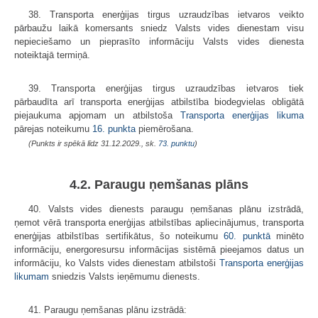
38. Transporta enerģijas tirgus uzraudzības ietvaros veikto
pārbaužu laikā komersants sniedz Valsts vides dienestam visu
nepieciešamo un pieprasīto informāciju Valsts vides dienesta
noteiktajā termiņā.
39. Transporta enerģijas tirgus uzraudzības ietvaros tiek
pārbaudīta arī transporta enerģijas atbilstība biodegvielas obligātā
piejaukuma apjomam un atbilstoša
Transporta enerģijas likuma
pārejas noteikumu
16. punkta
piemērošana.
(Punkts ir spēkā līdz 31.12.2029., sk.
73. punktu
)
4.2. Paraugu ņemšanas plāns
40. Valsts vides dienests paraugu ņemšanas plānu izstrādā,
ņemot vērā transporta enerģijas atbilstības apliecinājumus, transporta
enerģijas atbilstības sertifikātus, šo noteikumu
60. punktā
minēto
informāciju, energoresursu informācijas sistēmā pieejamos datus un
informāciju, ko Valsts vides dienestam atbilstoši
Transporta enerģijas
likumam
sniedzis Valsts ieņēmumu dienests.
41. Paraugu ņemšanas plānu izstrādā: