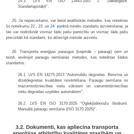
24.3. LVS EN ISO 13443:2007 L "Dabasgāze.
Standartapstākļi".
25. Ja nepieciešams, var lietot analītiskās metodes, kas noteiktas
šo noteikumu
22.
,
23.
un
24. punktā
minēto standartu aizvietošanai, ja
tās var nodrošināt vismaz tādu pašu pareizību un vismaz tādu pašu
precizitāti kā standarts, ko attiecīgā metode aizvieto.
26. Transporta enerģijas paraugus (turpmāk – paraugi) ņem un
testē, ievērojot paraugu ņemšanas metodes, kas noteiktas šādos
standartos:
26.1. LVS EN 14275:2013 "Automobiļu degvielas. Benzīna un
dīzeļdegvielas kvalitātes novērtēšana. Paraugu ņemšana no
mazumtirdzniecības vietu sūkņiem un vairumtirdzniecības
vietu degvielas uzpildes automātiem";
26.2. LVS EN ISO 3170:2025 "Oglekļūdeņražu šķidrumi.
Manuālā paraugu ņemšana (ISO 3170:2025)".
3.2. Dokumenti, kas apliecina transporta
enerģijas atbilstību kvalitātes prasībām un