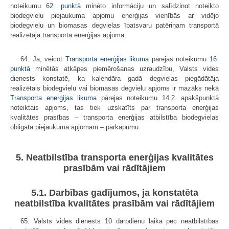
noteikumu
62. punktā
minēto informāciju un salīdzinot noteikto
biodegvielu piejaukuma apjomu enerģijas vienībās ar vidējo
biodegvielu un biomasas degvielas īpatsvaru patēriņam transportā
realizētajā transporta enerģijas apjomā.
64. Ja, veicot
Transporta enerģijas likuma
pārejas noteikumu
16.
punktā
minētās atkāpes piemērošanas uzraudzību, Valsts vides
dienests konstatē, ka kalendāra gadā degvielas piegādātāja
realizētais biodegvielu vai biomasas degvielu apjoms ir mazāks nekā
Transporta enerģijas likuma
pārejas noteikumu 14.2. apakšpunktā
noteiktais apjoms, tas tiek uzskatīts par transporta enerģijas
kvalitātes prasības – transporta enerģijas atbilstība biodegvielas
obligātā piejaukuma apjomam – pārkāpumu.
5. Neatbilstība transporta enerģijas kvalitātes
prasībām vai rādītājiem
5.1. Darbības gadījumos, ja konstatēta
neatbilstība kvalitātes prasībām vai rādītājiem
65. Valsts vides dienests 10 darbdienu laikā pēc neatbilstības