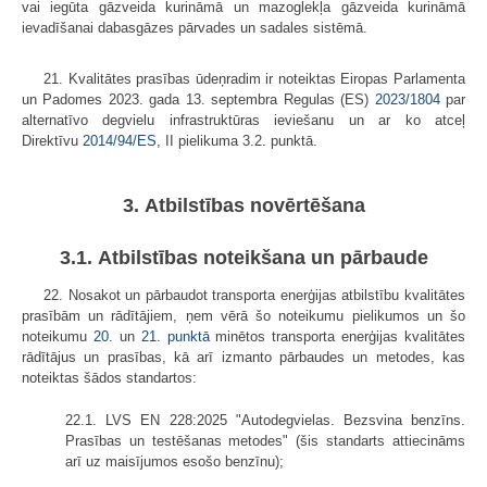
vai iegūta gāzveida kurināmā un mazoglekļa gāzveida kurināmā
ievadīšanai dabasgāzes pārvades un sadales sistēmā.
21. Kvalitātes prasības ūdeņradim ir noteiktas Eiropas Parlamenta
un Padomes 2023. gada 13. septembra Regulas (ES)
2023/1804
par
alternatīvo degvielu infrastruktūras ieviešanu un ar ko atceļ
Direktīvu
2014/94/ES
, II pielikuma 3.2. punktā.
3. Atbilstības novērtēšana
3.1. Atbilstības noteikšana un pārbaude
22. Nosakot un pārbaudot transporta enerģijas atbilstību kvalitātes
prasībām un rādītājiem, ņem vērā šo noteikumu pielikumos un šo
noteikumu
20.
un
21. punktā
minētos transporta enerģijas kvalitātes
rādītājus un prasības, kā arī izmanto pārbaudes un metodes, kas
noteiktas šādos standartos:
22.1. LVS EN 228:2025 "Autodegvielas. Bezsvina benzīns.
Prasības un testēšanas metodes" (šis standarts attiecināms
arī uz maisījumos esošo benzīnu);