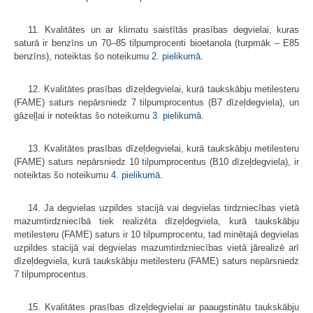
11. Kvalitātes un ar klimatu saistītās prasības degvielai, kuras
saturā ir benzīns un 70–85 tilpumprocenti bioetanola (turpmāk – E85
benzīns), noteiktas šo noteikumu
2. pielikumā
.
12. Kvalitātes prasības dīzeļdegvielai, kurā taukskābju metilesteru
(FAME) saturs nepārsniedz 7 tilpumprocentus (B7 dīzeļdegviela), un
gāzeļļai ir noteiktas šo noteikumu
3. pielikumā
.
13. Kvalitātes prasības dīzeļdegvielai, kurā taukskābju metilesteru
(FAME) saturs nepārsniedz 10 tilpumprocentus (B10 dīzeļdegviela), ir
noteiktas šo noteikumu
4. pielikumā
.
14. Ja degvielas uzpildes stacijā vai degvielas tirdzniecības vietā
mazumtirdzniecībā tiek realizēta dīzeļdegviela, kurā taukskābju
metilesteru (FAME) saturs ir 10 tilpumprocentu, tad minētajā degvielas
uzpildes stacijā vai degvielas mazumtirdzniecības vietā jārealizē arī
dīzeļdegviela, kurā taukskābju metilesteru (FAME) saturs nepārsniedz
7 tilpumprocentus.
15. Kvalitātes prasības dīzeļdegvielai ar paaugstinātu taukskābju