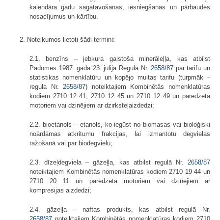
kalendāra gadu sagatavošanas, iesniegšanas un pārbaudes
nosacījumus un kārtību.
2. Noteikumos lietoti šādi termini:
2.1. benzīns – jebkura gaistoša minerāleļļa, kas atbilst
Padomes 1987. gada 23. jūlija Regulā Nr.
2658/87
par tarifu un
statistikas nomenklatūru un kopējo muitas tarifu (turpmāk –
regula Nr.
2658/87
) noteiktajiem Kombinētās nomenklatūras
kodiem 2710 12 41, 2710 12 45 un 2710 12 49 un paredzēta
motoriem vai dzinējiem ar dzirksteļaizdedzi;
2.2. bioetanols – etanols, ko iegūst no biomasas vai bioloģiski
noārdāmas atkritumu frakcijas, lai izmantotu degvielas
ražošanā vai par biodegvielu;
2.3. dīzeļdegviela – gāzeļļa, kas atbilst regulā Nr.
2658/87
noteiktajiem Kombinētās nomenklatūras kodiem 2710 19 44 un
2710 20 11 un paredzēta motoriem vai dzinējiem ar
kompresijas aizdedzi;
2.4. gāzeļļa – naftas produkts, kas atbilst regulā Nr.
2658/87
noteiktajiem Kombinētās nomenklatūras kodiem 2710