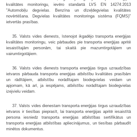
kvalitātes monitoringu, ievēro standartā LVS EN 14274:2013
"Automobiļu degvielas. Benzīna un dīzeļdegvielas kvalitātes
novērtēšana. Degvielas kvalitātes monitoringa sistēma (FQMS)"
ietvertās prasības.
35. Valsts vides dienests, īstenojot ikgadējo transporta enerģijas
kvalitātes monitoringu, veic pārbaudes pie transporta enerģijas apritē
iesaistītajām personām, tai skaitā pie mazumtirgotājiem un
vairumtirgotājiem.
36. Valsts vides dienests transporta enerģijas tirgus uzraudzības
ietvaros pārbauda transporta enerģijas atbilstību kvalitātes prasībām
un rādītājiem, atbilstību norādītajam biodegvielas veidam un
apjomam, kā arī, ja iespējams, atbilstību norādītajam biodegvielas
izejvielu veidam.
37. Valsts vides dienestam transporta enerģijas tirgus uzraudzības
ietvaros ir tiesības pieprasīt, lai transporta enerģijas apritē iesaistītā
persona iesniedz transporta enerģijas atbilstības sertifikātus un
transporta enerģijas atbilstības apliecinājumus, un tiesības pārbaudīt
minētos dokumentus.