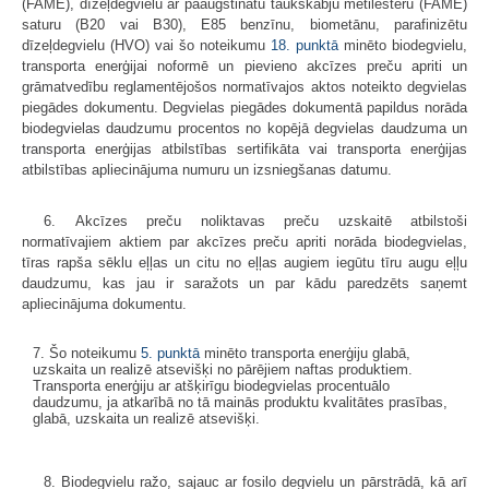
(FAME), dīzeļdegvielu ar paaugstinātu taukskābju metilesteru (FAME)
saturu (B20 vai B30), E85 benzīnu, biometānu, parafinizētu
dīzeļdegvielu (HVO) vai šo noteikumu
18. punktā
minēto biodegvielu,
transporta enerģijai noformē un pievieno akcīzes preču apriti un
grāmatvedību reglamentējošos normatīvajos aktos noteikto degvielas
piegādes dokumentu. Degvielas piegādes dokumentā papildus norāda
biodegvielas daudzumu procentos no kopējā degvielas daudzuma un
transporta enerģijas atbilstības sertifikāta vai transporta enerģijas
atbilstības apliecinājuma numuru un izsniegšanas datumu.
6. Akcīzes preču noliktavas preču uzskaitē atbilstoši
normatīvajiem aktiem par akcīzes preču apriti norāda biodegvielas,
tīras rapša sēklu eļļas un citu no eļļas augiem iegūtu tīru augu eļļu
daudzumu, kas jau ir saražots un par kādu paredzēts saņemt
apliecinājuma dokumentu.
7. Šo noteikumu
5. punktā
minēto transporta enerģiju glabā,
uzskaita un realizē atsevišķi no pārējiem naftas produktiem.
Transporta enerģiju ar atšķirīgu biodegvielas procentuālo
daudzumu, ja atkarībā no tā mainās produktu kvalitātes prasības,
glabā, uzskaita un realizē atsevišķi.
8. Biodegvielu ražo, sajauc ar fosilo degvielu un pārstrādā, kā arī