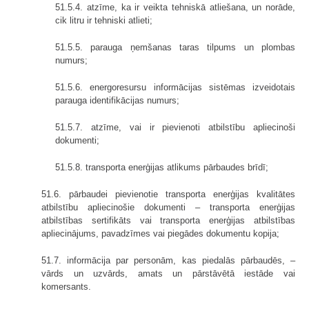
51.5.4. atzīme, ka ir veikta tehniskā atliešana, un norāde,
cik litru ir tehniski atlieti;
51.5.5. parauga ņemšanas taras tilpums un plombas
numurs;
51.5.6. energoresursu informācijas sistēmas izveidotais
parauga identifikācijas numurs;
51.5.7. atzīme, vai ir pievienoti atbilstību apliecinoši
dokumenti;
51.5.8. transporta enerģijas atlikums pārbaudes brīdī;
51.6. pārbaudei pievienotie transporta enerģijas kvalitātes
atbilstību apliecinošie dokumenti – transporta enerģijas
atbilstības sertifikāts vai transporta enerģijas atbilstības
apliecinājums, pavadzīmes vai piegādes dokumentu kopija;
51.7. informācija par personām, kas piedalās pārbaudēs, –
vārds un uzvārds, amats un pārstāvētā iestāde vai
komersants.