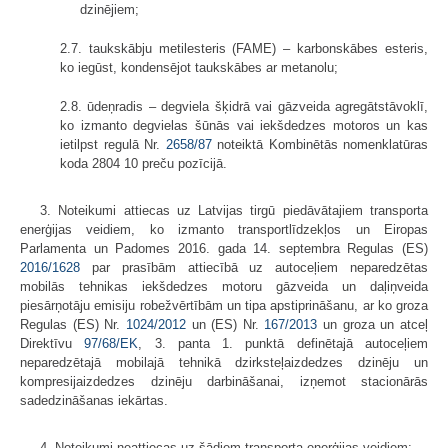
dzinējiem;
2.7. taukskābju metilesteris (FAME) – karbonskābes esteris,
ko iegūst, kondensējot taukskābes ar metanolu;
2.8. ūdeņradis – degviela šķidrā vai gāzveida agregātstāvoklī,
ko izmanto degvielas šūnās vai iekšdedzes motoros un kas
ietilpst regulā Nr.
2658/87
noteiktā Kombinētās nomenklatūras
koda 2804 10 preču pozīcijā.
3. Noteikumi attiecas uz Latvijas tirgū piedāvātajiem transporta
enerģijas veidiem, ko izmanto transportlīdzekļos un Eiropas
Parlamenta un Padomes 2016. gada 14. septembra Regulas (ES)
2016/1628
par prasībām attiecībā uz autoceļiem neparedzētas
mobilās tehnikas iekšdedzes motoru gāzveida un daļiņveida
piesārņotāju emisiju robežvērtībām un tipa apstiprināšanu, ar ko groza
Regulas (ES) Nr.
1024/2012
un (ES) Nr.
167/2013
un groza un atceļ
Direktīvu
97/68/EK
, 3. panta 1. punktā definētajā autoceļiem
neparedzētajā mobilajā tehnikā dzirksteļaizdedzes dzinēju un
kompresijaizdedzes dzinēju darbināšanai, izņemot stacionārās
sadedzināšanas iekārtas.
4. Noteikumi neattiecas uz šādiem transporta enerģijas veidiem: