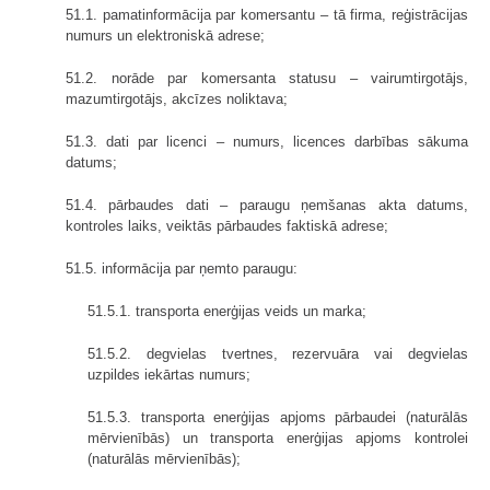
51.1. pamatinformācija par komersantu – tā firma, reģistrācijas
numurs un elektroniskā adrese;
51.2. norāde par komersanta statusu – vairumtirgotājs,
mazumtirgotājs, akcīzes noliktava;
51.3. dati par licenci – numurs, licences darbības sākuma
datums;
51.4. pārbaudes dati – paraugu ņemšanas akta datums,
kontroles laiks, veiktās pārbaudes faktiskā adrese;
51.5. informācija par ņemto paraugu:
51.5.1. transporta enerģijas veids un marka;
51.5.2. degvielas tvertnes, rezervuāra vai degvielas
uzpildes iekārtas numurs;
51.5.3. transporta enerģijas apjoms pārbaudei (naturālās
mērvienībās) un transporta enerģijas apjoms kontrolei
(naturālās mērvienībās);