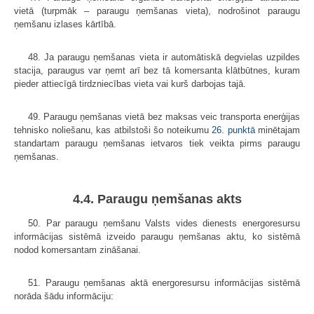
vietā (turpmāk – paraugu ņemšanas vieta), nodrošinot paraugu
ņemšanu izlases kārtībā.
48. Ja paraugu ņemšanas vieta ir automātiskā degvielas uzpildes
stacija, paraugus var ņemt arī bez tā komersanta klātbūtnes, kuram
pieder attiecīgā tirdzniecības vieta vai kurš darbojas tajā.
49. Paraugu ņemšanas vietā bez maksas veic transporta enerģijas
tehnisko noliešanu, kas atbilstoši šo noteikumu
26. punktā
minētajam
standartam paraugu ņemšanas ietvaros tiek veikta pirms paraugu
ņemšanas.
4.4. Paraugu ņemšanas akts
50. Par paraugu ņemšanu Valsts vides dienests energoresursu
informācijas sistēmā izveido paraugu ņemšanas aktu, ko sistēmā
nodod komersantam zināšanai.
51. Paraugu ņemšanas aktā energoresursu informācijas sistēmā
norāda šādu informāciju: