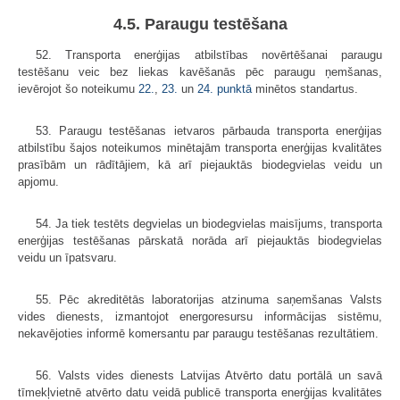
4.5. Paraugu testēšana
52. Transporta enerģijas atbilstības novērtēšanai paraugu
testēšanu veic bez liekas kavēšanās pēc paraugu ņemšanas,
ievērojot šo noteikumu
22.
,
23.
un
24. punktā
minētos standartus.
53. Paraugu testēšanas ietvaros pārbauda transporta enerģijas
atbilstību šajos noteikumos minētajām transporta enerģijas kvalitātes
prasībām un rādītājiem, kā arī piejauktās biodegvielas veidu un
apjomu.
54. Ja tiek testēts degvielas un biodegvielas maisījums, transporta
enerģijas testēšanas pārskatā norāda arī piejauktās biodegvielas
veidu un īpatsvaru.
55. Pēc akreditētās laboratorijas atzinuma saņemšanas Valsts
vides dienests, izmantojot energoresursu informācijas sistēmu,
nekavējoties informē komersantu par paraugu testēšanas rezultātiem.
56. Valsts vides dienests Latvijas Atvērto datu portālā un savā
tīmekļvietnē atvērto datu veidā publicē transporta enerģijas kvalitātes