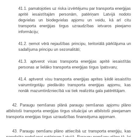
41.1. pamatojoties uz riska izvērtējumu par transporta enerģijas
apritē iesaistītajām personām, patēriņam Latvijā nodoto
degvielas un biodegvielas apjomu un veidu, kā arī citu
transporta enerģijas tirgus uzraudzības ietvaros pieejamo
informāciju;
41.2. ņemot vērā nejaušības principu, teritoriālā pārklājuma un
sadalījuma principu un sezonalitāti;
41.3. aptverot visas transporta enerģijas apritē iesaistītās
personas ar lielāko transporta enerģijas tirgus īpatsvaru;
41.4. aptverot visu transporta enerģijas aprites ķēdē iesaistīto
vairumtirgotāju piedāvāto transporta enerģijas apjomu, kas
nonāk mazumtirdzniecībā vai tiek realizēta gala patērētājam.
42. Paraugu ņemšanas plānā paraugu ņemšanas apjomu plāno
atbilstoši transporta enerģijas tirgus situācijai un atbilstoši pieejamam
transporta enerģijas tirgus uzraudzības finansējuma apjomam.
43. Paraugu ņemšanu plāno attiecībā uz transporta enerģiju, kas
paredzēta nodošanai patēriņam Latvijā. Paraugu ņemšanu plāno tā, lai