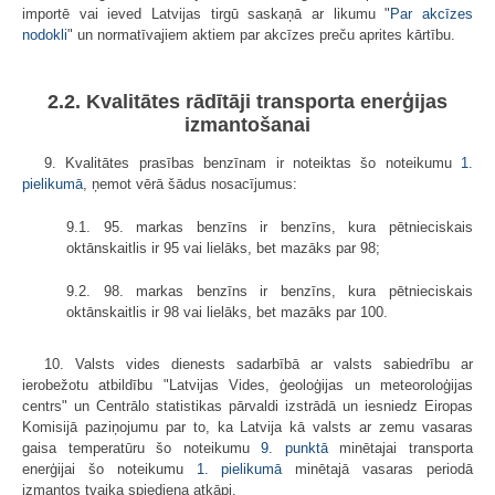
importē vai ieved Latvijas tirgū saskaņā ar likumu "
Par akcīzes
nodokli
" un normatīvajiem aktiem par akcīzes preču aprites kārtību.
2.2. Kvalitātes rādītāji transporta enerģijas
izmantošanai
9. Kvalitātes prasības benzīnam ir noteiktas šo noteikumu
1.
pielikumā
, ņemot vērā šādus nosacījumus:
9.1. 95. markas benzīns ir benzīns, kura pētnieciskais
oktānskaitlis ir 95 vai lielāks, bet mazāks par 98;
9.2. 98. markas benzīns ir benzīns, kura pētnieciskais
oktānskaitlis ir 98 vai lielāks, bet mazāks par 100.
10. Valsts vides dienests sadarbībā ar valsts sabiedrību ar
ierobežotu atbildību "Latvijas Vides, ģeoloģijas un meteoroloģijas
centrs" un Centrālo statistikas pārvaldi izstrādā un iesniedz Eiropas
Komisijā paziņojumu par to, ka Latvija kā valsts ar zemu vasaras
gaisa temperatūru šo noteikumu
9. punktā
minētajai transporta
enerģijai šo noteikumu
1. pielikumā
minētajā vasaras periodā
izmantos tvaika spiediena atkāpi.