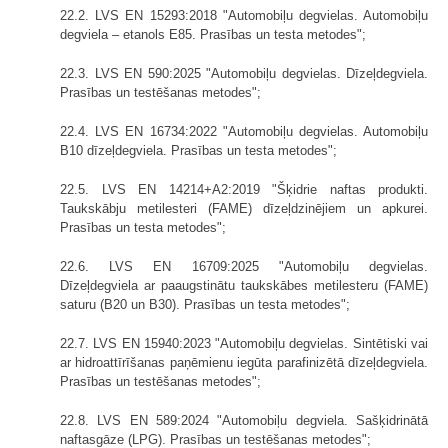
22.2. LVS EN 15293:2018 "Automobiļu degvielas. Automobiļu
degviela – etanols E85. Prasības un testa metodes";
22.3. LVS EN 590:2025 "Automobiļu degvielas. Dīzeļdegviela.
Prasības un testēšanas metodes";
22.4. LVS EN 16734:2022 "Automobiļu degvielas. Automobiļu
B10 dīzeļdegviela. Prasības un testa metodes";
22.5. LVS EN 14214+A2:2019 "Šķidrie naftas produkti.
Taukskābju metilesteri (FAME) dīzeļdzinējiem un apkurei.
Prasības un testa metodes";
22.6. LVS EN 16709:2025 "Automobiļu degvielas.
Dīzeļdegviela ar paaugstinātu taukskābes metilesteru (FAME)
saturu (B20 un B30). Prasības un testa metodes";
22.7. LVS EN 15940:2023 "Automobiļu degvielas. Sintētiski vai
ar hidroattīrīšanas paņēmienu iegūta parafinizētā dīzeļdegviela.
Prasības un testēšanas metodes";
22.8. LVS EN 589:2024 "Automobiļu degviela. Sašķidrinātā
naftasgāze (LPG). Prasības un testēšanas metodes";