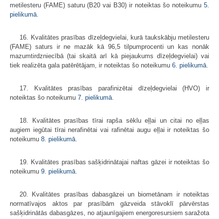
metilesteru (FAME) saturu (B20 vai B30) ir noteiktas šo noteikumu
5.
pielikumā
.
16. Kvalitātes prasības dīzeļdegvielai, kurā taukskābju metilesteru
(FAME) saturs ir ne mazāk kā 96,5 tilpumprocenti un kas nonāk
mazumtirdzniecībā (tai skaitā arī kā piejaukums dīzeļdegvielai) vai
tiek realizēta gala patērētājam, ir noteiktas šo noteikumu
6. pielikumā
.
17. Kvalitātes prasības parafinizētai dīzeļdegvielai (HVO) ir
noteiktas šo noteikumu
7. pielikumā
.
18. Kvalitātes prasības tīrai rapša sēklu eļļai un citai no eļļas
augiem iegūtai tīrai nerafinētai vai rafinētai augu eļļai ir noteiktas šo
noteikumu
8. pielikumā
.
19. Kvalitātes prasības sašķidrinātajai naftas gāzei ir noteiktas šo
noteikumu
9. pielikumā
.
20. Kvalitātes prasības dabasgāzei un biometānam ir noteiktas
normatīvajos aktos par prasībām gāzveida stāvoklī pārvērstas
sašķidrinātās dabasgāzes, no atjaunīgajiem energoresursiem saražota