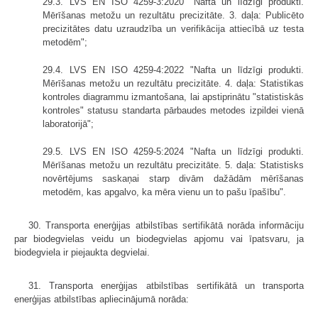
29.3. LVS EN ISO 4259-3:2020 "Nafta un līdzīgi produkti.
Mērīšanas metožu un rezultātu precizitāte. 3. daļa: Publicēto
precizitātes datu uzraudzība un verifikācija attiecībā uz testa
metodēm";
29.4. LVS EN ISO 4259-4:2022 "Nafta un līdzīgi produkti.
Mērīšanas metožu un rezultātu precizitāte. 4. daļa: Statistikas
kontroles diagrammu izmantošana, lai apstiprinātu "statistiskās
kontroles" statusu standarta pārbaudes metodes izpildei vienā
laboratorijā";
29.5. LVS EN ISO 4259-5:2024 "Nafta un līdzīgi produkti.
Mērīšanas metožu un rezultātu precizitāte. 5. daļa: Statistisks
novērtējums saskaņai starp divām dažādām mērīšanas
metodēm, kas apgalvo, ka mēra vienu un to pašu īpašību".
30. Transporta enerģijas atbilstības sertifikātā norāda informāciju
par biodegvielas veidu un biodegvielas apjomu vai īpatsvaru, ja
biodegviela ir piejaukta degvielai.
31. Transporta enerģijas atbilstības sertifikātā un transporta
enerģijas atbilstības apliecinājumā norāda: