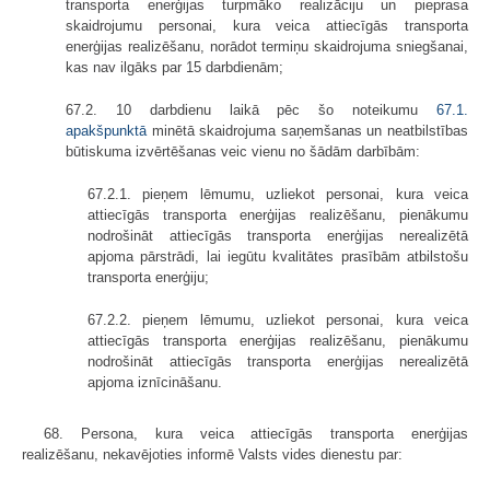
transporta enerģijas turpmāko realizāciju un pieprasa
skaidrojumu personai, kura veica attiecīgās transporta
enerģijas realizēšanu, norādot termiņu skaidrojuma sniegšanai,
kas nav ilgāks par 15 darbdienām;
67.2. 10 darbdienu laikā pēc šo noteikumu
67.1.
apakšpunktā
minētā skaidrojuma saņemšanas un neatbilstības
būtiskuma izvērtēšanas veic vienu no šādām darbībām:
67.2.1. pieņem lēmumu, uzliekot personai, kura veica
attiecīgās transporta enerģijas realizēšanu, pienākumu
nodrošināt attiecīgās transporta enerģijas nerealizētā
apjoma pārstrādi, lai iegūtu kvalitātes prasībām atbilstošu
transporta enerģiju;
67.2.2. pieņem lēmumu, uzliekot personai, kura veica
attiecīgās transporta enerģijas realizēšanu, pienākumu
nodrošināt attiecīgās transporta enerģijas nerealizētā
apjoma iznīcināšanu.
68. Persona, kura veica attiecīgās transporta enerģijas
realizēšanu, nekavējoties informē Valsts vides dienestu par: