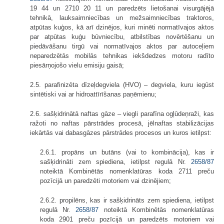
19 44 un 2710 20 11 un paredzēts lietošanai visurgājējā
tehnikā, lauksaimniecības un mežsaimniecības traktoros,
atpūtas kuģos, kā arī dzinējos, kuri minēti normatīvajos aktos
par atpūtas kuģu būvniecību, atbilstības novērtēšanu un
piedāvāšanu tirgū vai normatīvajos aktos par autoceļiem
neparedzētās mobilās tehnikas iekšdedzes motoru radīto
piesārņojošo vielu emisiju gaisā;
2.5. parafinizēta dīzeļdegviela (HVO) – degviela, kuru iegūst
sintētiski vai ar hidroattīrīšanas paņēmienu;
2.6. sašķidrinātā naftas gāze – viegli parafīna ogļūdeņraži, kas
ražoti no naftas pārstrādes procesā, jēlnaftas stabilizācijas
iekārtās vai dabasgāzes pārstrādes procesos un kuros ietilpst:
2.6.1. propāns un butāns (vai to kombinācija), kas ir
sašķidrināti zem spiediena, ietilpst regulā Nr.
2658/87
noteiktā Kombinētās nomenklatūras koda 2711 preču
pozīcijā un paredzēti motoriem vai dzinējiem;
2.6.2. propilēns, kas ir sašķidrināts zem spiediena, ietilpst
regulā Nr.
2658/87
noteiktā Kombinētās nomenklatūras
koda 2901 preču pozīcijā un paredzēts motoriem vai