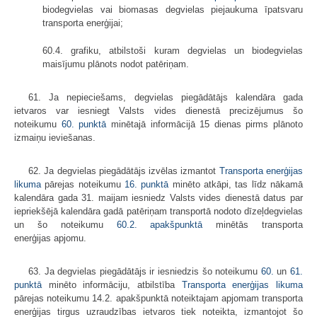
biodegvielas vai biomasas degvielas piejaukuma īpatsvaru
transporta enerģijai;
60.4. grafiku, atbilstoši kuram degvielas un biodegvielas
maisījumu plānots nodot patēriņam.
61. Ja nepieciešams, degvielas piegādātājs kalendāra gada
ietvaros var iesniegt Valsts vides dienestā precizējumus šo
noteikumu
60. punktā
minētajā informācijā 15 dienas pirms plānoto
izmaiņu ieviešanas.
62. Ja degvielas piegādātājs izvēlas izmantot
Transporta enerģijas
likuma
pārejas noteikumu
16. punktā
minēto atkāpi, tas līdz nākamā
kalendāra gada 31. maijam iesniedz Valsts vides dienestā datus par
iepriekšējā kalendāra gadā patēriņam transportā nodoto dīzeļdegvielas
un šo noteikumu
60.2. apakšpunktā
minētās transporta
enerģijas apjomu.
63. Ja degvielas piegādātājs ir iesniedzis šo noteikumu
60.
un
61.
punktā
minēto informāciju, atbilstība
Transporta enerģijas likuma
pārejas noteikumu 14.2. apakšpunktā noteiktajam apjomam transporta
enerģijas tirgus uzraudzības ietvaros tiek noteikta, izmantojot šo