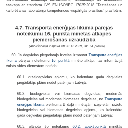
saskaņā ar standarta LVS EN ISO/IEC 17025:2018 "Testēšanas un
kalibrēšanas laboratoriju kompetences vispārīgās prasības" prasībām.
4.7. Transporta enerģijas likuma pārejas
noteikumu 16. punktā minētās atkāpes
piemērošanas uzraudzība
(Apakšnodaļa ir spēkā līdz 31.12.2029.
, sk. 74. punktu)
60. Ja degvielas piegādātājs izvēlas izmantot
Transporta enerģijas
likuma
pārejas noteikumu
16. punktā
minēto atkāpi, tas informācijā
Valsts vides dienestam norāda:
60.1. dīzeļdegvielas apjomu, ko kalendāra gadā degvielas
piegādātājs plāno nodot patēriņam Latvijā;
60.2. biodegvielas vai biomasas degvielas, modernās
biodegvielas vai modernās biomasas degvielas, no
Transporta
enerģijas likuma
pielikuma B daļā minētajām izejvielām ražotu
biodegvielas vai biomasas degvielas apjomu, ko kalendāra
gadā degvielas piegādātājs plāno nodot patēriņam Latvijā;
60.3. plānoto šo noteikumu
60.2. apakšpunktā
minētās