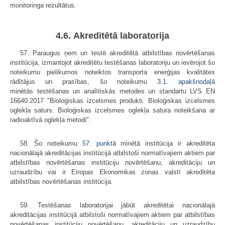
monitoringa rezultātus.
4.6. Akreditētā laboratorija
57. Paraugus ņem un testē akreditētā atbilstības novērtēšanas
institūcija, izmantojot akreditētu testēšanas laboratoriju un ievērojot šo
noteikumu pielikumos noteiktos transporta enerģijas kvalitātes
rādītājus un prasības, šo noteikumu
3.1. apakšnodaļā
minētās testēšanas un analītiskās metodes un standartu LVS EN
16640:2017 "Bioloģiskas izcelsmes produkti. Bioloģiskas izcelsmes
oglekļa saturs. Bioloģiskas izcelsmes oglekļa satura noteikšana ar
radioaktīvā oglekļa metodi".
58. Šo noteikumu
57. punktā
minētā institūcija ir akreditēta
nacionālajā akreditācijas institūcijā atbilstoši normatīvajiem aktiem par
atbilstības novērtēšanas institūciju novērtēšanu, akreditāciju un
uzraudzību vai ir Eiropas Ekonomikas zonas valstī akreditēta
atbilstības novērtēšanas institūcija.
59. Testēšanas laboratorijai jābūt akreditētai nacionālajā
akreditācijas institūcijā atbilstoši normatīvajiem aktiem par atbilstības
novērtēšanas institūciju novērtēšanu, akreditāciju un uzraudzību