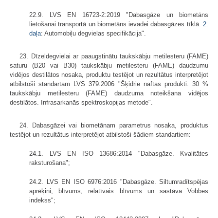
22.9. LVS EN 16723-2:2019 "Dabasgāze un biometāns
lietošanai transportā un biometāns ievadei dabasgāzes tīklā.
2.
daļa
: Automobiļu degvielas specifikācija".
23. Dīzeļdegvielai ar paaugstinātu taukskābju metilesteru (FAME)
saturu (B20 vai B30) taukskābju metilesteru (FAME) daudzumu
vidējos destilātos nosaka, produktu testējot un rezultātus interpretējot
atbilstoši standartam LVS 379:2006 "Šķidrie naftas produkti. 30 %
taukskābju metilesteru (FAME) daudzuma noteikšana vidējos
destilātos. Infrasarkanās spektroskopijas metode".
24. Dabasgāzei vai biometānam parametrus nosaka, produktus
testējot un rezultātus interpretējot atbilstoši šādiem standartiem:
24.1. LVS EN ISO 13686:2014 "Dabasgāze. Kvalitātes
raksturošana";
24.2. LVS EN ISO 6976:2016 "Dabasgāze. Siltumradītspējas
aprēķini, blīvums, relatīvais blīvums un sastāva Vobbes
indekss";