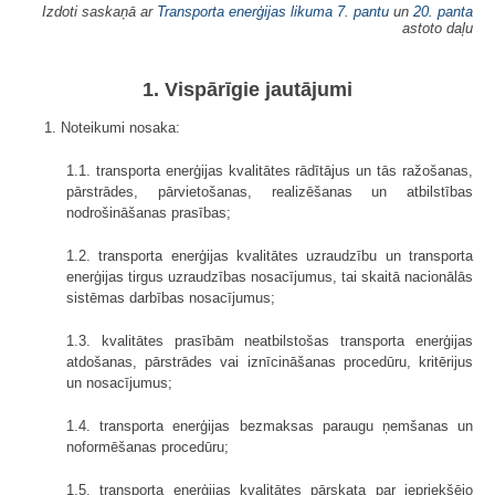
Izdoti saskaņā ar
Transporta enerģijas likuma 7. pantu
un
20. panta
astoto daļu
1. Vispārīgie jautājumi
1. Noteikumi nosaka:
1.1. transporta enerģijas kvalitātes rādītājus un tās ražošanas,
pārstrādes, pārvietošanas, realizēšanas un atbilstības
nodrošināšanas prasības;
1.2. transporta enerģijas kvalitātes uzraudzību un transporta
enerģijas tirgus uzraudzības nosacījumus, tai skaitā nacionālās
sistēmas darbības nosacījumus;
1.3. kvalitātes prasībām neatbilstošas transporta enerģijas
atdošanas, pārstrādes vai iznīcināšanas procedūru, kritērijus
un nosacījumus;
1.4. transporta enerģijas bezmaksas paraugu ņemšanas un
noformēšanas procedūru;
1.5. transporta enerģijas kvalitātes pārskata par iepriekšējo