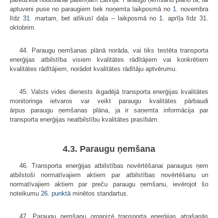
aptuveni puse no paraugiem tiek noņemta laikposmā no
1.
novembra
līdz
31.
martam, bet atlikusī daļa – laikposmā no 1. aprīļa līdz 31.
oktobrim.
44. Paraugu ņemšanas plānā norāda, vai tiks testēta transporta
enerģijas atbilstība visiem kvalitātes rādītājiem vai konkrētiem
kvalitātes rādītājiem, norādot kvalitātes rādītāju aptvērumu.
45. Valsts vides dienests ikgadējā transporta enerģijas kvalitātes
monitoringa ietvaros var veikt paraugu kvalitātes pārbaudi
ārpus paraugu ņemšanas plāna, ja ir saņemta informācija par
transporta enerģijas neatbilstību kvalitātes prasībām.
4.3. Paraugu ņemšana
46. Transporta enerģijas atbilstības novērtēšanai paraugus ņem
atbilstoši normatīvajiem aktiem par atbilstības novērtēšanu un
normatīvajiem aktiem par preču paraugu ņemšanu, ievērojot šo
noteikumu
26. punktā
minētos standartus.
47. Paraugu ņemšanu organizē transporta enerģijas atrašanās