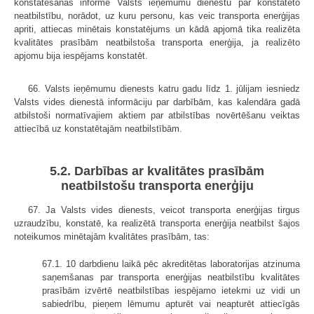
konstatēšanas informē Valsts ieņēmumu dienestu par konstatēto
neatbilstību, norādot, uz kuru personu, kas veic transporta enerģijas
apriti, attiecas minētais konstatējums un kādā apjomā tika realizēta
kvalitātes prasībām neatbilstoša transporta enerģija, ja realizēto
apjomu bija iespējams konstatēt.
66. Valsts ieņēmumu dienests katru gadu līdz 1. jūlijam iesniedz
Valsts vides dienestā informāciju par darbībām, kas kalendāra gadā
atbilstoši normatīvajiem aktiem par atbilstības novērtēšanu veiktas
attiecībā uz konstatētajām neatbilstībām.
5.2. Darbības ar kvalitātes prasībām
neatbilstošu transporta enerģiju
67. Ja Valsts vides dienests, veicot transporta enerģijas tirgus
uzraudzību, konstatē, ka realizētā transporta enerģija neatbilst šajos
noteikumos minētajām kvalitātes prasībām, tas:
67.1. 10 darbdienu laikā pēc akreditētas laboratorijas atzinuma
saņemšanas par transporta enerģijas neatbilstību kvalitātes
prasībām izvērtē neatbilstības iespējamo ietekmi uz vidi un
sabiedrību, pieņem lēmumu apturēt vai neapturēt attiecīgās