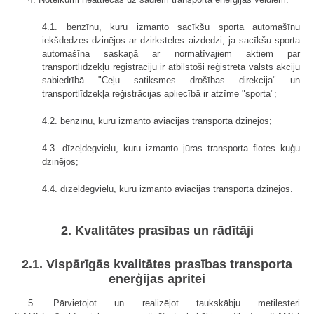
4.1. benzīnu, kuru izmanto sacīkšu sporta automašīnu
iekšdedzes dzinējos ar dzirksteles aizdedzi, ja sacīkšu sporta
automašīna saskaņā ar normatīvajiem aktiem par
transportlīdzekļu reģistrāciju ir atbilstoši reģistrēta valsts akciju
sabiedrībā "Ceļu satiksmes drošības direkcija" un
transportlīdzekļa reģistrācijas apliecībā ir atzīme "sporta";
4.2. benzīnu, kuru izmanto aviācijas transporta dzinējos;
4.3. dīzeļdegvielu, kuru izmanto jūras transporta flotes kuģu
dzinējos;
4.4. dīzeļdegvielu, kuru izmanto aviācijas transporta dzinējos.
2. Kvalitātes prasības un rādītāji
2.1. Vispārīgās kvalitātes prasības transporta
enerģijas apritei
5. Pārvietojot un realizējot taukskābju metilesteri