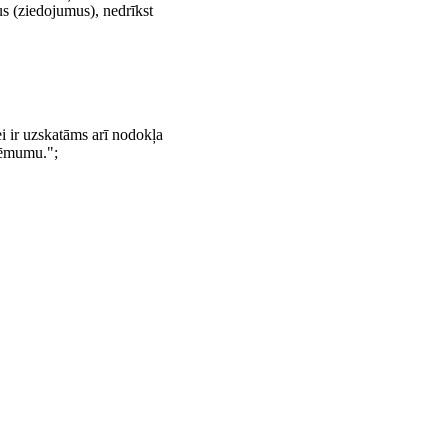
s (ziedojumus), nedrīkst
i ir uzskatāms arī nodokļa
 lēmumu.";