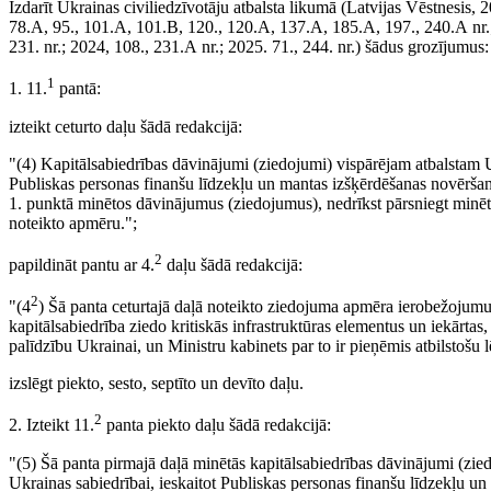
Izdarīt Ukrainas civiliedzīvotāju atbalsta likumā (Latvijas Vēstnesis,
78.A, 95., 101.A, 101.B, 120., 120.A, 137.A, 185.A, 197., 240.A nr.
231. nr.; 2024, 108., 231.A nr.; 2025. 71., 244. nr.) šādus grozījumus:
1
1. 11.
pantā:
izteikt ceturto daļu šādā redakcijā:
"(4) Kapitālsabiedrības dāvinājumi (ziedojumi) vispārējam atbalstam U
Publiskas personas finanšu līdzekļu un mantas izšķērdēšanas novēršan
1. punktā minētos dāvinājumus (ziedojumus), nedrīkst pārsniegt minēt
noteikto apmēru.";
2
papildināt pantu ar 4.
daļu šādā redakcijā:
2
"(4
) Šā panta ceturtajā daļā noteikto ziedojuma apmēra ierobežoju
kapitālsabiedrība ziedo kritiskās infrastruktūras elementus un iekārtas,
palīdzību Ukrainai, un Ministru kabinets par to ir pieņēmis atbilstošu
izslēgt piekto, sesto, septīto un devīto daļu.
2
2. Izteikt 11.
panta piekto daļu šādā redakcijā:
"(5) Šā panta pirmajā daļā minētās kapitālsabiedrības dāvinājumi (zie
Ukrainas sabiedrībai, ieskaitot Publiskas personas finanšu līdzekļu u