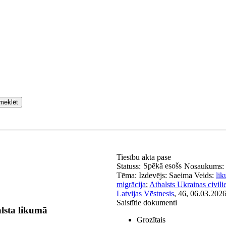
meklēt
Tiesību akta pase
Spēkā esošs
Statuss:
Nosaukums:
Tēma:
Izdevējs:
Saeima
Veids:
li
migrācija
;
Atbalsts Ukrainas civili
Latvijas Vēstnesis
, 46, 06.03.2026
Saistītie dokumenti
alsta likumā
Grozītais