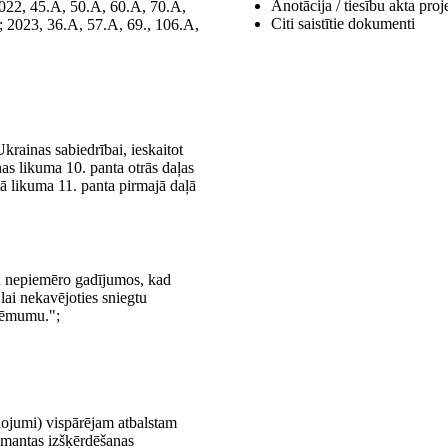
Anotācija / tiesību akta proj
 2022, 45.A, 50.A, 60.A, 70.A,
Citi saistītie dokumenti
; 2023, 36.A, 57.A, 69., 106.A,
krainas sabiedrībai, ieskaitot
as likuma 10. panta otrās daļas
ā likuma 11. panta pirmajā daļā
mu nepiemēro gadījumos, kad
 lai nekavējoties sniegtu
 lēmumu.";
dojumi) vispārējam atbalstam
n mantas izšķērdēšanas