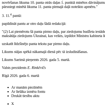
novēršanas likuma 10. panta otrās daļas 1. punktā minētos dāvinājumu
pārsniegt minētā likuma 11. panta pirmajā daļā noteikto apmēru."
4
3. 11.
pantā:
papildināt pantu ar otro daļu šādā redakcijā:
"(2) Lai piemērotu šā panta pirmo daļu, par ziedojumu budžeta iestāde
maksātāja ziedojums Ukrainai, kas veikts, izpildot Ministru kabineta
uzskatīt līdzšinējo panta tekstu par pirmo daļu.
Likums stājas spēkā nākamajā dienā pēc tā izsludināšanas.
Likums Saeimā pieņemts 2026. gada 5. martā.
Valsts prezidents
E. Rinkēvičs
Rīgā 2026. gada 6. martā
Ar manām piezīmēm
Ar lielāka izmēra fontu
Drukāt tiesību aktu
X