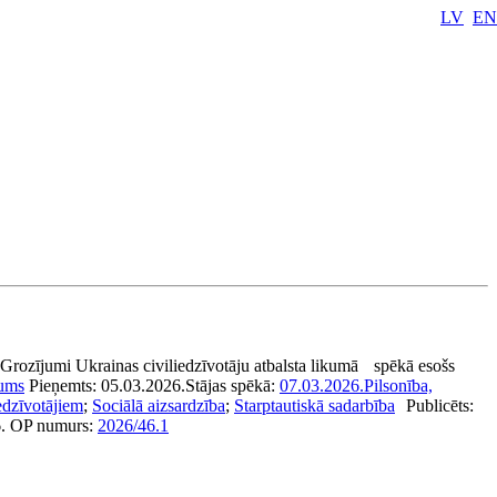
LV
EN
Grozījumi Ukrainas civiliedzīvotāju atbalsta likumā
spēkā esošs
kums
Pieņemts:
05.03.2026.
Stājas spēkā:
07.03.2026.
Pilsonība,
edzīvotājiem
;
Sociālā aizsardzība
;
Starptautiskā sadarbība
Publicēts:
.
OP numurs:
2026/46.1