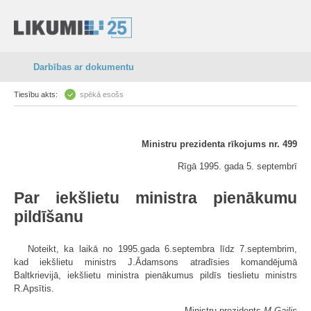
Darbības ar dokumentu
Tiesību akts:
spēkā esošs
Ministru prezidenta rīkojums nr. 499
Rīgā 1995. gada 5. septembrī
Par iekšlietu ministra pienākumu
pildīšanu
Noteikt, ka laikā no 1995.gada 6.septembra līdz 7.septembrim,
kad iekšlietu ministrs J.Ādamsons atradīsies komandējumā
Baltkrievijā, iekšlietu ministra pienākumus pildīs tieslietu ministrs
R.Apsītis.
Ministru prezidents
M.Gailis