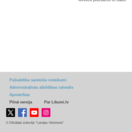
Pašvaldību saistošie noteikumi
Administratīvās atbildības ceļvedis
Apmācības
Pilnā versija
Par Likumi.lv
© Oficiālais izdevējs "Latvijas Vēstnesis"