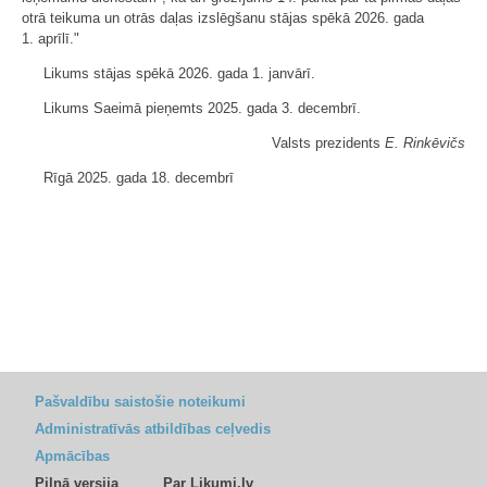
otrā teikuma un otrās daļas izslēgšanu stājas spēkā 2026. gada
1. aprīlī."
Likums stājas spēkā 2026. gada 1. janvārī.
Likums Saeimā pieņemts 2025. gada 3. decembrī.
Valsts prezidents
E. Rinkēvičs
Rīgā 2025. gada 18. decembrī
Pašvaldību saistošie noteikumi
Administratīvās atbildības ceļvedis
Apmācības
Pilnā versija
Par Likumi.lv