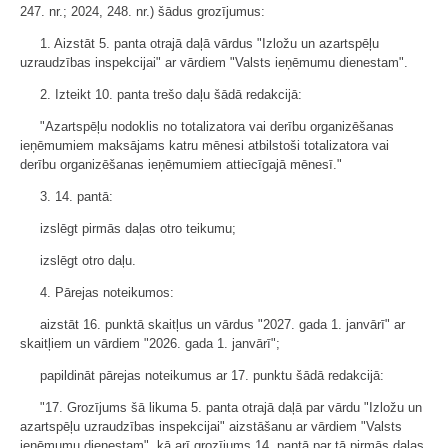
247. nr.; 2024, 248. nr.) šādus grozījumus:
1. Aizstāt 5. panta otrajā daļā vārdus "Izložu un azartspēļu
uzraudzības inspekcijai" ar vārdiem "Valsts ieņēmumu dienestam".
2. Izteikt 10. panta trešo daļu šādā redakcijā:
"Azartspēļu nodoklis no totalizatora vai derību organizēšanas
ieņēmumiem maksājams katru mēnesi atbilstoši totalizatora vai
derību organizēšanas ieņēmumiem attiecīgajā mēnesī."
3. 14. pantā:
izslēgt pirmās daļas otro teikumu;
izslēgt otro daļu.
4. Pārejas noteikumos:
aizstāt 16. punktā skaitļus un vārdus "2027. gada 1. janvārī" ar
skaitļiem un vārdiem "2026. gada 1. janvārī";
papildināt pārejas noteikumus ar 17. punktu šādā redakcijā:
"17. Grozījums šā likuma 5. panta otrajā daļā par vārdu "Izložu un
azartspēļu uzraudzības inspekcijai" aizstāšanu ar vārdiem "Valsts
ieņēmumu dienestam", kā arī grozījums 14. pantā par tā pirmās daļas