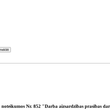
meklēt
a noteikumos Nr. 852 "Darba aizsardzības prasības da