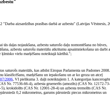
azbestu"
2 "Darba aizsardzības prasības darbā ar azbestu" (Latvijas Vēstnesis, 
vai tās daļas nojaukšana, azbestu saturošo daļu nomontēšana no būves,
abāšana, azbestu saturošu materiālu atkritumu apsaimniekošana un darbi a
r ķīmisko vielu marķēšanu noteiktajā kārtībā.";
edras saturošs materiāls, kas atbilst Eiropas Parlamenta un Padomes 2008.
mu klasificēšanu, marķēšanu un iepakošanu un ar ko groza un atceļ
07/2006
, VI pielikuma 3. daļā noteiktajiem 1. A kategorijas kancerogē
ts (CAS Nr. 77536-66-4), azbesta gruenerīts (amozīts) (CAS Nr. 12172-73-
9-5), krokidolīts (CAS Nr. 12001-28-4) un azbesta tremolīts (CAS Nr.
 nepārsniedz 0,2 mikrometrus, garums pārsniedz piecus mikrometrus un