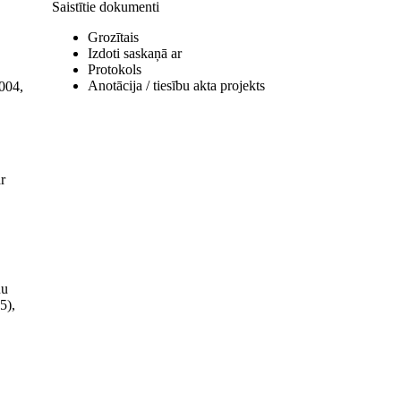
Saistītie dokumenti
Grozītais
Izdoti saskaņā ar
Protokols
Anotācija / tiesību akta projekts
2004,
r
nu
5),