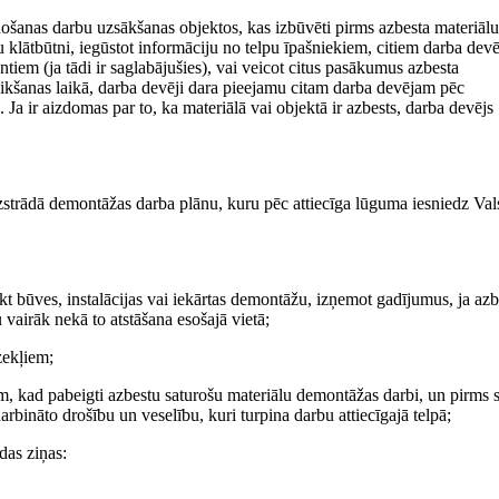
ošanas darbu uzsākšanas objektos, kas izbūvēti pirms azbesta materiālu
klātbūtni, iegūstot informāciju no telpu īpašniekiem, citiem darba dev
iem (ja tādi ir saglabājušies), vai veicot citus pasākumus azbesta
teikšanas laikā, darba devēji dara pieejamu citam darba devējam pēc
 Ja ir aizdomas par to, ka materiālā vai objektā ir azbests, darba devējs
strādā demontāžas darba plānu, kuru pēc attiecīga lūguma iesniedz Val
kt būves, instalācijas vai iekārtas demontāžu, izņemot gadījumus, ja azb
vairāk nekā to atstāšana esošajā vietā;
zekļiem;
am, kad pabeigti azbestu saturošu materiālu demontāžas darbi, un pirms s
odarbināto drošību un veselību, kuri turpina darbu attiecīgajā telpā;
das ziņas: