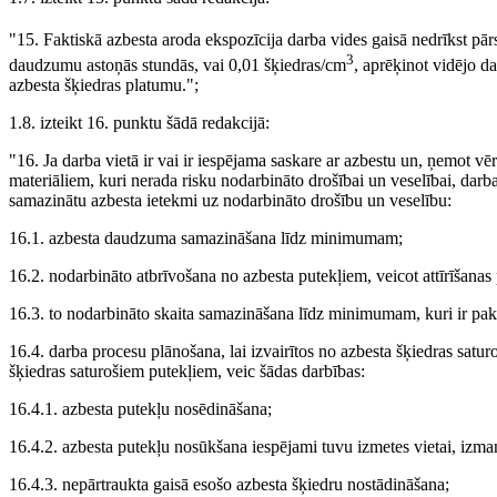
"15. Faktiskā azbesta aroda ekspozīcija darba vides gaisā nedrīkst pā
3
daudzumu astoņās stundās, vai 0,01 šķiedras/cm
, aprēķinot vidējo d
azbesta šķiedras platumu.";
1.8. izteikt 16. punktu šādā redakcijā:
"16. Ja darba vietā ir vai ir iespējama saskare ar azbestu un, ņemot vē
materiāliem, kuri nerada risku nodarbināto drošībai un veselībai, dar
samazinātu azbesta ietekmi uz nodarbināto drošību un veselību:
16.1. azbesta daudzuma samazināšana līdz minimumam;
16.2. nodarbināto atbrīvošana no azbesta putekļiem, veicot attīrīšana
16.3. to nodarbināto skaita samazināšana līdz minimumam, kuri ir pakļau
16.4. darba procesu plānošana, lai izvairītos no azbesta šķiedras satur
šķiedras saturošiem putekļiem, veic šādas darbības:
16.4.1. azbesta putekļu nosēdināšana;
16.4.2. azbesta putekļu nosūkšana iespējami tuvu izmetes vietai, izman
16.4.3. nepārtraukta gaisā esošo azbesta šķiedru nostādināšana;