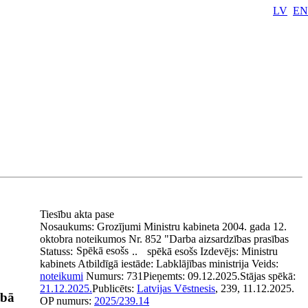
LV
EN
Tiesību akta pase
Nosaukums:
Grozījumi Ministru kabineta 2004. gada 12.
oktobra noteikumos Nr. 852 "Darba aizsardzības prasības
Spēkā esošs
Statuss:
..
spēkā esošs
Izdevējs:
Ministru
kabinets
Atbildīgā iestāde:
Labklājības ministrija
Veids:
noteikumi
Numurs:
731
Pieņemts:
09.12.2025.
Stājas spēkā:
21.12.2025.
Publicēts:
Latvijas Vēstnesis
, 239, 11.12.2025.
rbā
OP numurs:
2025/239.14