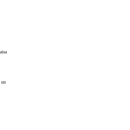
aisa
ā un