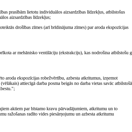
bas prasībām lietotu individuālos aizsardzības līdzekļus, atbilstošus
ālos aizsardzības līdzekļus;
noteiktās drošības zīmes (arī brīdinājuma zīmes) par aroda ekspozīcijas
rīkota ar mehānisko ventilāciju (ekstrakciju), kas nodrošina atbilstošu g
to aroda ekspozīcijas robežvērtību, azbesta atkritumus, izņemot
 (vēlākais) attiecīgā darba posma beigās no darba vietas savāc atbilstoš
bestu.";
ajiem aktiem par bīstamo kravu pārvadājumiem, atkritumu un to
jumu ražošanas radīto vides piesārņojumu un azbesta atkritumu