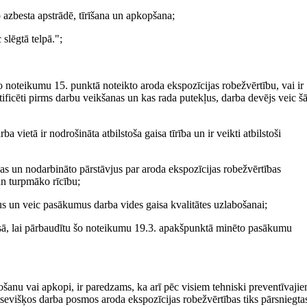
o azbesta apstrādē, tīrīšana un apkopšana;
slēgtā telpā.";
šo noteikumu 15. punktā noteikto aroda ekspozīcijas robežvērtību, vai ir
entificēti pirms darbu veikšanas un kas rada putekļus, darba devējs veic š
ba vietā ir nodrošināta atbilstoša gaisa tīrība un ir veikti atbilstoši
as un nodarbināto pārstāvjus par aroda ekspozīcijas robežvērtības
un turpmāko rīcību;
us un veic pasākumus darba vides gaisa kvalitātes uzlabošanai;
isā, lai pārbaudītu šo noteikumu 19.3. apakšpunktā minēto pasākumu
ošanu vai apkopi, ir paredzams, ka arī pēc visiem tehniski preventīvaji
sevišķos darba posmos aroda ekspozīcijas robežvērtības tiks pārsniegta