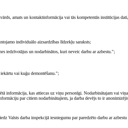
zvārds, amats un kontaktinformācija vai tās kompetentās institūcijas dati
tojamo individuālo aizsardzības līdzekļu saraksts;
es iedzīvotājus un nodarbinātos, kuri neveic darbu ar azbestu.";
 iekārtu vai kuģu demontēšanu.";
ā informācija, kas attiecas uz viņu personīgi. Nodarbinātajam vai viņa
informāciju par citiem nodarbinātajiem, ja darba devējs to ir anonimizējis
iedz Valsts darba inspekcijā iesniegumu par paredzēto darbu ar azbestu