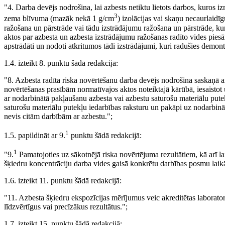
"4. Darba devējs nodrošina, lai azbests netiktu lietots darbos, kuros
3
zema blīvuma (mazāk nekā 1 g/cm
) izolācijas vai skaņu necaurlaidīg
ražošana un pārstrāde vai tādu izstrādājumu ražošana un pārstrāde, kur
aktos par azbesta un azbesta izstrādājumu ražošanas radīto vides pies
apstrādāti un nodoti atkritumos tādi izstrādājumi, kuri radušies demon
1.4. izteikt 8. punktu šādā redakcijā:
"8. Azbesta radīta riska novērtēšanu darba devējs nodrošina saskaņā 
novērtēšanas prasībām normatīvajos aktos noteiktajā kārtībā, iesaistot 
ar nodarbinātā pakļaušanu azbesta vai azbestu saturošu materiālu putek
saturošu materiālu putekļu iedarbības raksturu un pakāpi uz nodarbināto
nevis citām darbībām ar azbestu.";
1
1.5. papildināt ar 9.
punktu šādā redakcijā:
1
"9.
Pamatojoties uz sākotnējā riska novērtējuma rezultātiem, kā arī l
šķiedru koncentrāciju darba vides gaisā konkrētu darbības posmu laikā
1.6. izteikt 11. punktu šādā redakcijā:
"11. Azbesta šķiedru ekspozīcijas mērījumus veic akreditētas laborator
līdzvērtīgus vai precīzākus rezultātus.";
1.7. izteikt 15. punktu šādā redakcijā: