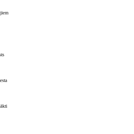
ējiem
sts
esta
ākti