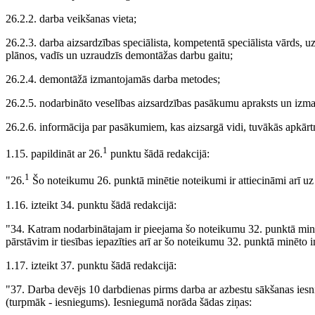
26.2.2. darba veikšanas vieta;
26.2.3. darba aizsardzības speciālista, kompetentā speciālista vārds, u
plānos, vadīs un uzraudzīs demontāžas darbu gaitu;
26.2.4. demontāžā izmantojamās darba metodes;
26.2.5. nodarbināto veselības aizsardzības pasākumu apraksts un izman
26.2.6. informācija par pasākumiem, kas aizsargā vidi, tuvākās apkārtn
1
1.15. papildināt ar 26.
punktu šādā redakcijā:
1
"26.
Šo noteikumu 26. punktā minētie noteikumi ir attiecināmi arī uz
1.16. izteikt 34. punktu šādā redakcijā:
"34. Katram nodarbinātajam ir pieejama šo noteikumu 32. punktā minēt
pārstāvim ir tiesības iepazīties arī ar šo noteikumu 32. punktā minēto 
1.17. izteikt 37. punktu šādā redakcijā:
"37. Darba devējs 10 darbdienas pirms darba ar azbestu sākšanas iesn
(turpmāk - iesniegums). Iesniegumā norāda šādas ziņas: