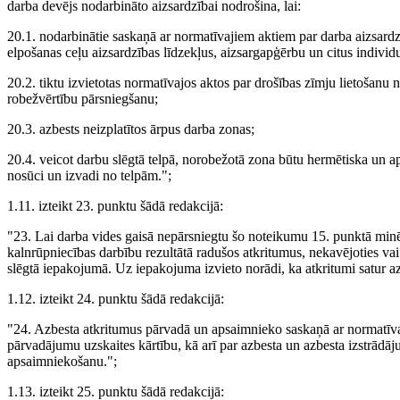
darba devējs nodarbināto aizsardzībai nodrošina, lai:
20.1. nodarbinātie saskaņā ar normatīvajiem aktiem par darba aizsardzī
elpošanas ceļu aizsardzības līdzekļus, aizsargapģērbu un citus individu
20.2. tiktu izvietotas normatīvajos aktos par drošības zīmju lietošanu 
robežvērtību pārsniegšanu;
20.3. azbests neizplatītos ārpus darba zonas;
20.4. veicot darbu slēgtā telpā, norobežotā zona būtu hermētiska un ap
nosūci un izvadi no telpām.";
1.11. izteikt 23. punktu šādā redakcijā:
"23. Lai darba vides gaisā nepārsniegtu šo noteikumu 15. punktā minē
kalnrūpniecības darbību rezultātā radušos atkritumus, nekavējoties vai
slēgtā iepakojumā. Uz iepakojuma izvieto norādi, ka atkritumi satur az
1.12. izteikt 24. punktu šādā redakcijā:
"24. Azbesta atkritumus pārvadā un apsaimnieko saskaņā ar normatīv
pārvadājumu uzskaites kārtību, kā arī par azbesta un azbesta izstrādā
apsaimniekošanu.";
1.13. izteikt 25. punktu šādā redakcijā: