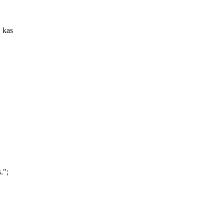
, kas
.";