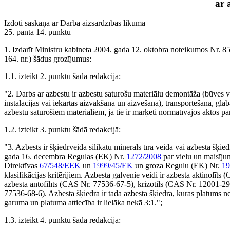
ar 
Izdoti saskaņā ar Darba aizsardzības likuma
25. panta 14. punktu
1. Izdarīt Ministru kabineta 2004. gada 12. oktobra noteikumos Nr. 85
164. nr.) šādus grozījumus:
1.1. izteikt 2. punktu šādā redakcijā:
"2. Darbs ar azbestu ir azbestu saturošu materiālu demontāža (būves 
instalācijas vai iekārtas aizvākšana un aizvešana), transportēšana, gl
azbestu saturošiem materiāliem, ja tie ir marķēti normatīvajos aktos pa
1.2. izteikt 3. punktu šādā redakcijā:
"3. Azbests ir šķiedrveida silikātu minerāls tīrā veidā vai azbesta šķi
gada 16. decembra Regulas (EK) Nr.
1272/2008
par vielu un maisīju
Direktīvas
67/548/EEK
un
1999/45/EK
un groza Regulu (EK) Nr.
19
klasifikācijas kritērijiem. Azbesta galvenie veidi ir azbesta aktinolī
azbesta antofilīts (CAS Nr. 77536-67-5), krizotils (CAS Nr. 12001-2
77536-68-6). Azbesta šķiedra ir tāda azbesta šķiedra, kuras platums
garuma un platuma attiecība ir lielāka nekā 3:1.";
1.3. izteikt 4. punktu šādā redakcijā: