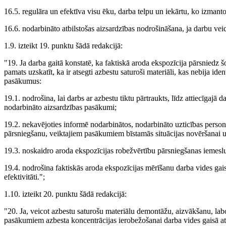
16.5. regulāra un efektīva visu ēku, darba telpu un iekārtu, ko izmant
16.6. nodarbināto atbilstošas aizsardzības nodrošināšana, ja darbu veic 
1.9. izteikt 19. punktu šādā redakcijā:
"19. Ja darba gaitā konstatē, ka faktiskā aroda ekspozīcija pārsniedz 
pamats uzskatīt, ka ir atsegti azbestu saturoši materiāli, kas nebija id
pasākumus:
19.1. nodrošina, lai darbs ar azbestu tiktu pārtraukts, līdz attiecīgajā dar
nodarbināto aizsardzības pasākumi;
19.2. nekavējoties informē nodarbinātos, nodarbināto uzticības person
pārsniegšanu, veiktajiem pasākumiem bīstamās situācijas novēršanai 
19.3. noskaidro aroda ekspozīcijas robežvērtību pārsniegšanas iemesl
19.4. nodrošina faktiskās aroda ekspozīcijas mērīšanu darba vides ga
efektivitāti.";
1.10. izteikt 20. punktu šādā redakcijā:
"20. Ja, veicot azbestu saturošu materiālu demontāžu, aizvākšanu, lab
pasākumiem azbesta koncentrācijas ierobežošanai darba vides gaisā at