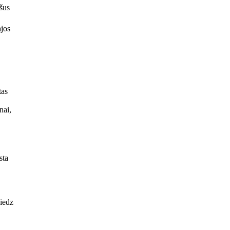
ošus
ajos
tas
nai,
sta
niedz