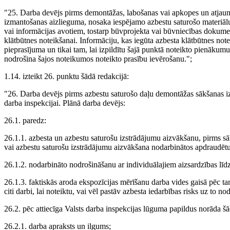
"25. Darba devējs pirms demontāžas, labošanas vai apkopes un atjaun
izmantošanas aizlieguma, nosaka iespējamo azbestu saturošo materiālu 
vai informācijas avotiem, tostarp būvprojekta vai būvniecības dokument
klātbūtnes noteikšanai. Informāciju, kas iegūta azbesta klātbūtnes no
pieprasījuma un tikai tam, lai izpildītu šajā punktā noteikto pienākumu.
nodrošina šajos noteikumos noteikto prasību ievērošanu.";
1.14. izteikt 26. punktu šādā redakcijā:
"26. Darba devējs pirms azbestu saturošo daļu demontāžas sākšanas iz
darba inspekcijai. Plānā darba devējs:
26.1. paredz:
26.1.1. azbesta un azbestu saturošu izstrādājumu aizvākšanu, pirms sā
vai azbestu saturošu izstrādājumu aizvākšana nodarbinātos apdraudētu 
26.1.2. nodarbināto nodrošināšanu ar individuālajiem aizsardzības līd
26.1.3. faktiskās aroda ekspozīcijas mērīšanu darba vides gaisā pēc t
citi darbi, lai noteiktu, vai vēl pastāv azbesta iedarbības risks uz to n
26.2. pēc attiecīga Valsts darba inspekcijas lūguma papildus norāda šā
26.2.1. darba apraksts un ilgums;