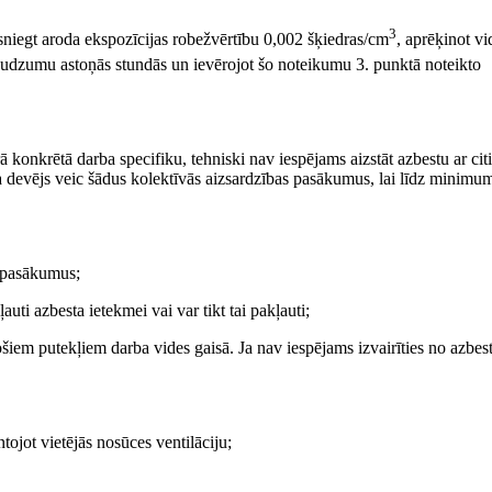
3
rsniegt aroda ekspozīcijas robežvērtību 0,002 šķiedras/cm
, aprēķinot vi
audzumu astoņās stundās un ievērojot šo noteikumu 3. punktā noteikto
rā konkrētā darba specifiku, tehniski nav iespējams aizstāt azbestu ar ci
ba devējs veic šādus kolektīvās aizsardzības pasākumus, lai līdz minim
s pasākumus;
ti azbesta ietekmei vai var tikt tai pakļauti;
ošiem putekļiem darba vides gaisā. Ja nav iespējams izvairīties no azbes
tojot vietējās nosūces ventilāciju;