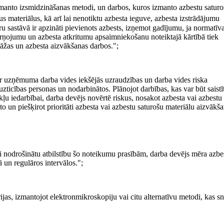
 izmanto izsmidzināšanas metodi, un darbos, kuros izmanto azbestu satur
us materiālus, kā arī lai nenotiktu azbesta ieguve, azbesta izstrādājumu
u sastāvā ir apzināti pievienots azbests, izņemot gadījumu, ja normatīv
ārņojumu un azbesta atkritumu apsaimniekošanu noteiktajā kārtībā tiek
tāžas un azbesta aizvākšanas darbos.";
ar uzņēmuma darba vides iekšējās uzraudzības un darba vides riska
uzticības personas un nodarbinātos. Plānojot darbības, kas var būt saistī
ļu iedarbībai, darba devējs novērtē riskus, nosakot azbesta vai azbestu
 un piešķirot prioritāti azbesta vai azbestu saturošu materiālu aizvākša
ai nodrošinātu atbilstību šo noteikumu prasībām, darba devējs mēra azbe
 un regulāros intervālos.";
ijas, izmantojot elektronmikroskopiju vai citu alternatīvu metodi, kas s