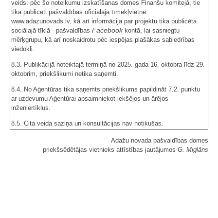
veids: pēc šo noteikumu izskatīšanas domes Finanšu komitejā, tie
tika publicēti pašvaldības oficiālajā tīmekļvietnē
www.adazunovads.lv, kā arī informācija par projektu tika publicēta
Facebook
sociālajā tīklā - pašvaldības
kontā, lai sasniegtu
mērķgrupu, kā arī noskaidrotu pēc iespējas plašākas sabiedrības
viedokli.
8.3. Publikācijā noteiktajā termiņā no 2025. gada 16. oktobra līdz 29.
oktobrim, priekšlikumi netika saņemti.
8.4. No Aģentūras tika saņemts priekšlikums papildināt 7.2. punktu
ar uzdevumu Aģentūrai apsaimniekot iekšējos un ārējos
inženiertīklus.
8.5. Cita veida saziņa un konsultācijas nav notikušas.
Ādažu novada pašvaldības domes
priekšsēdētājas vietnieks attīstības jautājumos
G. Miglāns