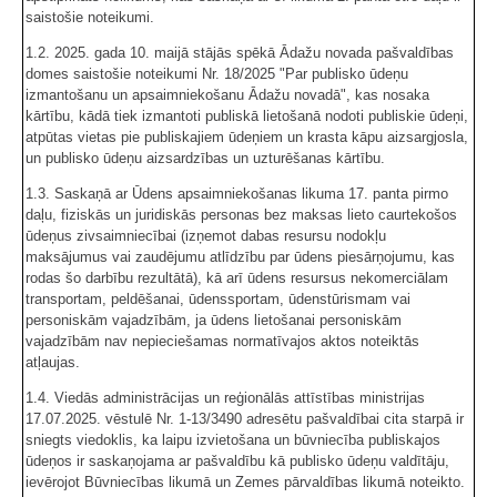
saistošie noteikumi.
1.2. 2025. gada 10. maijā stājās spēkā Ādažu novada pašvaldības
domes saistošie noteikumi Nr. 18/2025 "Par publisko ūdeņu
izmantošanu un apsaimniekošanu Ādažu novadā", kas nosaka
kārtību, kādā tiek izmantoti publiskā lietošanā nodoti publiskie ūdeņi,
atpūtas vietas pie publiskajiem ūdeņiem un krasta kāpu aizsargjosla,
un publisko ūdeņu aizsardzības un uzturēšanas kārtību.
1.3. Saskaņā ar Ūdens apsaimniekošanas likuma 17. panta pirmo
daļu, fiziskās un juridiskās personas bez maksas lieto caurtekošos
ūdeņus zivsaimniecībai (izņemot dabas resursu nodokļu
maksājumus vai zaudējumu atlīdzību par ūdens piesārņojumu, kas
rodas šo darbību rezultātā), kā arī ūdens resursus nekomerciālam
transportam, peldēšanai, ūdenssportam, ūdenstūrismam vai
personiskām vajadzībām, ja ūdens lietošanai personiskām
vajadzībām nav nepieciešamas normatīvajos aktos noteiktās
atļaujas.
1.4. Viedās administrācijas un reģionālās attīstības ministrijas
17.07.2025. vēstulē Nr. 1-13/3490 adresētu pašvaldībai cita starpā ir
sniegts viedoklis, ka laipu izvietošana un būvniecība publiskajos
ūdeņos ir saskaņojama ar pašvaldību kā publisko ūdeņu valdītāju,
ievērojot Būvniecības likumā un Zemes pārvaldības likumā noteikto.