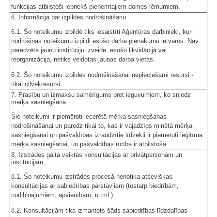
funkcijas atbilstoši iepriekš pieņemtajiem domes lēmumiem.
6. Informācija par izpildes nodrošināšanu
6.1. Šo noteikumu izpildē tiks iesaistīti Aģentūras darbinieki, kuri
nodrošinās noteikumu izpildi esošo darba pienākumu ietvaros. Nav
paredzēta jaunu institūciju izveide, esošo likvidācija vai
reorganizācija, netiks veidotas jaunas darba vietas.
6.2. Šo noteikumu izpildes nodrošināšanai nepieciešami resursi -
tikai cilvēkresursi.
7. Prasību un izmaksu samērīgums pret ieguvumiem, ko sniedz
mērķa sasniegšana
Šie noteikumi ir piemēroti iecerētā mērķa sasniegšanas
nodrošināšanai un paredz tikai to, kas ir vajadzīgs minētā mērķa
sasniegšanai un pašvaldības izraudzītie līdzekļi ir piemēroti leģitīma
mērķa sasniegšanai, un pašvaldības rīcība ir atbilstoša.
8. Izstrādes gaitā veiktās konsultācijas ar privātpersonām un
institūcijām
8.1. Šo noteikumu izstrādes procesā nenotika atsevišķas
konsultācijas ar sabiedrības pārstāvjiem (tostarp biedrībām,
nodibinājumiem, apvienībām, u.tml.).
8.2. Konsultācijām tika izmantots šāds sabiedrības līdzdalības