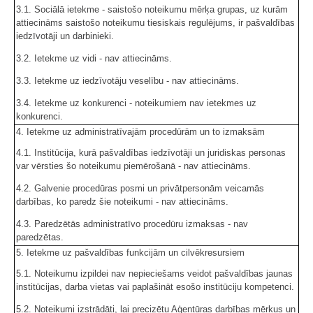
3.1. Sociālā ietekme - saistošo noteikumu mērķa grupas, uz kurām
attiecināms saistošo noteikumu tiesiskais regulējums, ir pašvaldības
iedzīvotāji un darbinieki.
3.2. Ietekme uz vidi - nav attiecināms.
3.3. Ietekme uz iedzīvotāju veselību - nav attiecināms.
3.4. Ietekme uz konkurenci - noteikumiem nav ietekmes uz
konkurenci.
4. Ietekme uz administratīvajām procedūrām un to izmaksām
4.1. Institūcija, kurā pašvaldības iedzīvotāji un juridiskas personas
var vērsties šo noteikumu piemērošanā - nav attiecināms.
4.2. Galvenie procedūras posmi un privātpersonām veicamās
darbības, ko paredz šie noteikumi - nav attiecināms.
4.3. Paredzētās administratīvo procedūru izmaksas - nav
paredzētas.
5. Ietekme uz pašvaldības funkcijām un cilvēkresursiem
5.1. Noteikumu izpildei nav nepieciešams veidot pašvaldības jaunas
institūcijas, darba vietas vai paplašināt esošo institūciju kompetenci.
5.2. Noteikumi izstrādāti, lai precizētu Aģentūras darbības mērķus un