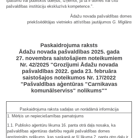
īpašumu vai publiskos ūdeņus, izņemot, ja tā ir domes vai citu
pašvaldības institūciju ekskluzīvā kompetence.".
Ādažu novada pašvaldības domes
priekšsēdētājas vietnieks attīstības jautājumos
G. Miglāns
Paskaidrojuma raksts
Ādažu novada pašvaldības 2025. gada
27. novembra saistošajiem noteikumiem
Nr. 42/2025 "Grozījumi Ādažu novada
pašvaldības 2022. gada 23. februāra
saistošajos noteikumos Nr. 17/2022
"Pašvaldības aģentūras "Carnikavas
komunālserviss" nolikums""
Paskaidrojuma raksta sadaļas un norādāmā informācija
1. Mērķis un nepieciešamības pamatojums
1.1. Publisko aģentūru likuma 16. panta otrā daļa nosaka, ka
pašvaldības aģentūras darbību regulē pašvaldības domes
apstiprināts nolikums, kas saskaņā ar šī likuma 2. panta otro daļu ir