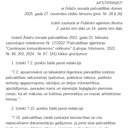
APSTIPRINĀTI
ar Ādažu novada pašvaldības domes
2025. gada 27. novembra sēdes lēmumu (prot. Nr. 28 § 26)
Izdoti saskaņā ar Publisko aģentūru likuma
2. panta otro daļu un 16. panta otro daļu
Izdarīt Ādažu novada pašvaldības 2022. gada 23. februāra
saistošajos noteikumos Nr. 17/2022 "Pašvaldības aģentūras
"Carnikavas komunālserviss" nolikums" (Latvijas Vēstnesis, 2022.,
Nr. 49, 203, 2024., Nr. 67, 191) šādus grozījumus:
1. Izteikt 7.2. punktu šādā jaunā redakcijā:
"7.2. apsaimniekot un labiekārtot Aģentūrai pārvaldībā nodotos
pašvaldības nekustamos īpašumus, publiskos ūdeņus, publisko
teritoriju apgaismojumu, iekšējos un ārējos inženiertīklus,
apstādījumus, pasaules karos un represijās bojāgājušo piemiņas
vietas, kā arī mākslas un kultūras pieminekļus un mazās arhitektūras
formas.".
2. Izteikt 7.15. punktu šādā jaunā redakcijā:
"7.15. pašvaldības vārdā saskaņot būvniecības un citu
nepieciešamo dokumentāciju gadījumos, ja joma skar pašvaldības