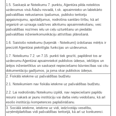
1.5. Saskaņā ar Noteikumu 7. punktu, Aģentūra pilda noteiktos
uzdevumus visā Ādažu novadā, t.sk. apsaimnieko un labiekārto
pašvaldības nekustamos īpašumus, publisko teritoriju
apgaismojumu, apstādījumus, nodrošina sanitāro tīrību, kā arī
organizē un uzrauga sadzīves atkritumu apsaimniekošanu, veic
pašvaldības nozīmes ielu un ceļu uzturēšanu un piedalās
pašvaldības inženierkomunikāciju attīstības plānošanā.
1.6. Saistošo noteikumu (turpmāk - Noteikumi) izdošanas mērķis ir
precizēt Aģentūrai piekritīgās funkcijas un uzdevumus.
1.7. Noteikumu 7.2. un 7.15. punkti tiek grozīti, papildinot tos ar
uzdevumu Aģentūrai apsaimniekot publiskos ūdeņus, iekšējos un
ārējos inženiertīklus un saskaņot nepieciešamo būvniecības vai citu
dokumentāciju gadījumos, ja joma skar publiskos ūdeņus.
2. Fiskālā ietekme uz pašvaldības budžetu
2.1. Noteikumiem nav fiskāla ietekme uz pašvaldības budžetu.
2.2. Lai nodrošinātu Noteikumu izpildi, nav nepieciešami papildu
resursi sakarā ar jaunu institūciju vai darba vietu veidošanu, kā arī
esošo institūciju kompetences paplašināšanu.
3. Sociālā ietekme, ietekme uz vidi, iedzīvotāju veselību,
uzņēmējdarbības vidi pašvaldības teritorijā, kā arī uz konkurenci.