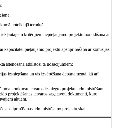
r:
ēšana;
ikumā noteiktajā termiņā;
 iekļautajiem kritērijiem nepieļaujamo projektu noraidīšana ar
ai kapacitātei pieļaujamo projektu apstiprināšana ar komisijas
kta īstenošana atbilstoši tā nosacījumiem;
ijas iesniegšana un tās izvērtēšana departamentā, kā arī
nsējuma konkursu ietvaros iesniegto projektu administrēšanu.
veido projektēšanas ietvaros sagatavoti dokumenti, kuru
īvajiem aktiem.
ēc apstiprināšanas administrējamo projektu skaita.