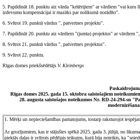
5. Papildināt 18. punktu aiz vārda "kritērijiem" ar vārdiem "vai kuru
izdevumu kompensācijai ir mazāks par nolikumā norādīto".
6. Svītrot 19. punktā vārdus ", patvertnes projektu".
7. Papildināt 20. punktu aiz vārdiem "(jumta) projektus" ar vārdiem ",
8. Svītrot 21. punktā vārdus ", patvertnes projektus".
9. Svītrot 22. punktu.
Rīgas domes priekšsēdētājs
V. Kleinbergs
Paskaidrojuma
Rīgas domes 2025. gada 15. oktobra saistošajiem noteikumi
28. augusta saistošajos noteikumos Nr. RD-24-294-sn "P
modernizēšana
1. Mērķi un nepieciešamības pamatojums, tostarp raksturojot iespējamā
Ar grozījumiem, kas ir stājušies spēkā 2025. gada 3. jūlijā, no likum
piektās daļas ir svītrots pēdējais teikums, kurā bija noteikts, ka "snie