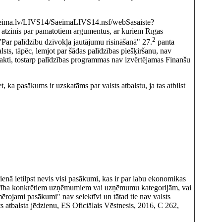
ia.saeima.lv/LIVS14/SaeimaLIVS14.nsf/webSasaiste?
atzinis par pamatotiem argumentus, ar kuriem Rīgas
2
 "Par palīdzību dzīvokļa jautājumu risināšanā" 27.
panta
lsts, tāpēc, lemjot par šādas palīdzības piešķiršanu, nav
 akti, tostarp palīdzības programmas nav izvērtējamas Finanšu
 ka pasākums ir uzskatāms par valsts atbalstu, ja tas atbilst
ienā ietilpst nevis visi pasākumi, kas ir par labu ekonomikas
ekšrocība konkrētiem uzņēmumiem vai uzņēmumu kategorijām, vai
ērojami pasākumi" nav selektīvi un tātad tie nav valsts
 atbalsta jēdzienu, ES Oficiālais Vēstnesis, 2016, C 262,