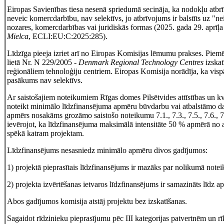
Eiropas Savienības tiesa nesenā spriedumā secināja, ka nodokļu atbr
neveic komercdarbību, nav selektīvs, jo atbrīvojums ir balstīts uz "ne
nozares, komercdarbības vai juridiskās formas (2025. gada 29. aprīļa
Mielca
, ECLI:EU:C:2025:285).
Līdzīga pieeja izriet arī no Eiropas Komisijas lēmumu prakses. Piem
lietā Nr. N 229/2005 -
Denmark Regional Technology Centres
izskat
reģionāliem tehnoloģiju centriem. Eiropas Komisija norādīja, ka visp
pasākums nav selektīvs.
Ar saistošajiem noteikumiem Rīgas domes Pilsētvides attīstības un kva
noteikt minimālo līdzfinansējuma apmēru būvdarbu vai atbalstāmo d
apmērs nosakāms grozāmo saistošo noteikumu 7.1., 7.3., 7.5., 7.6., 
ievērojot, ka līdzfinansējuma maksimālā intensitāte 50 % apmērā no
spēkā katram projektam.
Līdzfinansējums nesasniedz minimālo apmēru divos gadījumos:
1) projektā pieprasītais līdzfinansējums ir mazāks par nolikumā note
2) projekta izvērtēšanas ietvaros līdzfinansējums ir samazināts līd
Abos gadījumos komisija atstāj projektu bez izskatīšanas.
Sagaidot rīdzinieku pieprasījumu pēc III kategorijas patvertnēm un rī