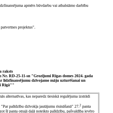
 līdzfinansējuma apmērs būvdarbu vai atbalstāmo darbību
 patvertnes projektus".
 raksts
em Nr. RD-25-11-sn "Grozījumi Rīgas domes 2024. gada
ar līdzfinansējumu dzīvojamo māju uzturēšanai un
i Rīgā""
s alternatīvas, kas neparedz tiesiskā regulējuma izstrādi
2
a "Par palīdzību dzīvokļa jautājumu risināšanā" 27.
panta
dzot šī panta otrajā daļā noteikto palīdzību, pašvaldība ievēro