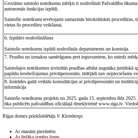
Grozāmo saistošo noteikumu mērķis ir nodrošināt Pašvaldību likuma 
autonomās funkcijas izpildi.
Saistošie noteikumi ievērojami samazinās birokrātiskās procedūras, t
vietas šo procedūru veikšanai.
6. Izpildes nodrošināšana
Saistošo noteikumu izpildi nodrošinās departaments un komisija.
7. Prasību un izmaksu samērīgums pret ieguvumiem, ko sniedz mērķ
Saistošajos noteikumos izvirzītās prasības atbilst augstāka juridisk
papildu ierobežojumus privātpersonām, tādējādi nav nepieciešams v
8. Izstrādes gaitā veiktās konsultācijas ar privātpersonām un institūc
informācija
Saistošo noteikumu projekts no 2025. gada 15. septembra līdz 2025.
tika publicēts pašvaldības oficiālajā tīmekļvietnē www.riga.lv. Viedo
Rīgas domes priekšsēdētājs
V. Kleinbergs
Ar manām piezīmēm
Ar lielāka izmēra fontu