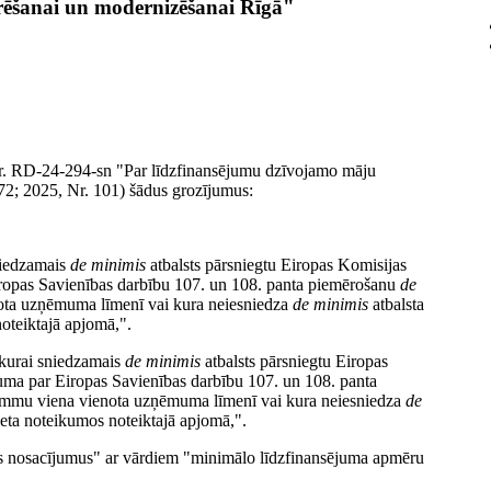
rēšanai un modernizēšanai Rīgā"
Nr. RD-24-294-sn "Par līdzfinansējumu dzīvojamo māju
72; 2025, Nr. 101) šādus grozījumus:
sniedzamais
de minimis
atbalsts pārsniegtu Eiropas Komisijas
opas Savienības darbību 107. un 108. panta piemērošanu
de
ota uzņēmuma līmenī vai kura neiesniedza
de minimis
atbalsta
oteiktajā apjomā,".
 kurai sniedzamais
de minimis
atbalsts pārsniegtu Eiropas
ma par Eiropas Savienības darbību 107. un 108. panta
summu viena vienota uzņēmuma līmenī vai kura neiesniedza
de
neta noteikumos noteiktajā apjomā,".
as nosacījumus" ar vārdiem "minimālo līdzfinansējuma apmēru