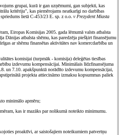
īvojums grupai, kurā ir gan uzņēmumi, gan subjekti, kas
itrālu kritēriju", kas piemērojams neatkarīgi no darbības
 spriedums lietā C‑453/23 E. sp. z o.o.
v Prezydent Miasta
ēram, Eiropas Komisijas 2005. gada lēmumā valsts atbalsta
īja Dānijas atbalsta shēmu, kas paredzēja piešķirt finansējumu
ārīgas ar shēmu finansētas aktivitātes nav komercdarbība un
litātes komisijai (turpmāk - komisija) deleģētas tiesības
arbību izdevumu kompensācijai. Minimālais līdzfinansējuma
7.8. un 7.10. apakšpunktā norādīto izdevumu kompensācijai,
 apstiprinātā projekta attiecināmo izmaksu kopsummas paliek
ikto minimālo apmēru;
z apmēram, kas ir mazāks par nolikumā noteikto minimumu.
kojoties proaktīvi, ar saistošajiem noteikumiem patvertņu