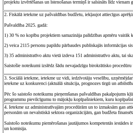
projektu izvērtēšanas un īstenošanas termiņš ir saīsināts līdz vienam
2. Fiskālā ietekme uz pašvaldības budžetu, iekļaujot attiecīgus aprēķ
Pašvaldība 2025. gadā:
1) 30 % no kopību projektiem samazināja palīdzības apmēru vairāk 
2) veica 2115 personu papildu pārbaudes publiskajās informācijas si
3) 35 administratīvo aktu vietā izdeva 151 administratīvo aktu, tai s
Saistošie noteikumi izslēdz šādu nevajadzīgu birokrātisko procedūru
3. Sociālā ietekme, ietekme uz vidi, iedzīvotāju veselību, uzņēmējdarb
ietekme uz konkurenci (aktuālā situācija, prognozes tirgū un atbilstī
Pēc šo saistošo noteikumu pieņemšanas pašvaldības pakalpojums kļūs p
programmu pievilcīgumu to mājokļu kopīpašniekiem, kuru kopīpašniek
4. Ietekme uz administratīvajām procedūrām un to izmaksām gan attie
personām un nevalstiskā sektora organizācijām, gan budžeta finansēt
Saistošo noteikumu piemērošanas jautājumos kompetentās iestādes i
un komisija.