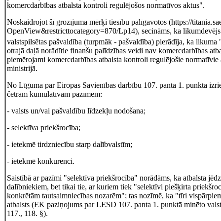
komercdarbības atbalsta kontroli regulējošos normatīvos aktus".
Noskaidrojot šī grozījuma mērķi tiesību palīgavotos (https://titan
OpenView&restricttocategory=870/Lp14), secināms, ka likumdevējs 
valstspilsētas pašvaldība (turpmāk - pašvaldība) pierādīja, ka likuma
otrajā daļā norādītie finanšu palīdzības veidi nav komercdarbības atba
piemērojami komercdarbības atbalsta kontroli regulējošie normatīvie
ministrijā.
No Līguma par Eiropas Savienības darbību 107. panta 1. punkta izriet,
četrām kumulatīvām pazīmēm:
- valsts un/vai pašvaldību līdzekļu nodošana;
- selektīva priekšrocība;
- ietekmē tirdzniecību starp dalībvalstīm;
- ietekmē konkurenci.
Saistībā ar pazīmi "selektīva priekšrocība" norādāms, ka atbalsta jēdz
dalībniekiem, bet tikai tie, ar kuriem tiek "selektīvi piešķirta pri
konkrētām tautsaimniecības nozarēm"; tas nozīmē, ka "tīri vispārpiem
atbalsts (EK paziņojums par LESD 107. panta 1. punktā minēto valsts
117., 118. §).