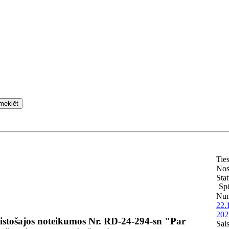
meklēt
Tie
Nos
Stat
Sp
Nu
22.
202
istošajos noteikumos Nr. RD-24-294-sn "Par
Sai