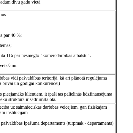
 gadam divu gadu vietā.
inus
kā par 40 %;
stēmās;
kaitā 116 par nesniegto "komercdarbības atbalstu".
 veikšanu.
ības vidi pašvaldības teritorijā, kā arī plānotā regulējuma
ba brīvai un godīgai konkurencei)
ieejamāks klientiem, it īpaši tas palielinās līdzfinansējuma
u struktūra ir sadrumstalota.
cībā uz saimnieciskās darbības veicējiem, gan fiziskajām
ām institūcijām
r pašvaldības Īpašuma departaments (turpmāk - departaments)