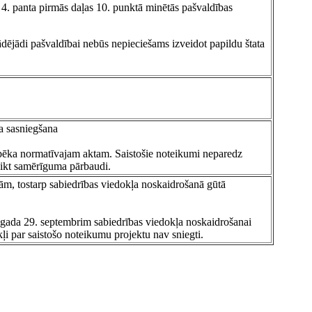
4. panta pirmās daļas 10. punktā minētās pašvaldības
ādējādi pašvaldībai nebūs nepieciešams izveidot papildu štata
a sasniegšana
ā spēka normatīvajam aktam. Saistošie noteikumi neparedz
eikt samērīguma pārbaudi.
ijām, tostarp sabiedrības viedokļa noskaidrošanā gūtā
 gada 29. septembrim sabiedrības viedokļa noskaidrošanai
kļi par saistošo noteikumu projektu nav sniegti.