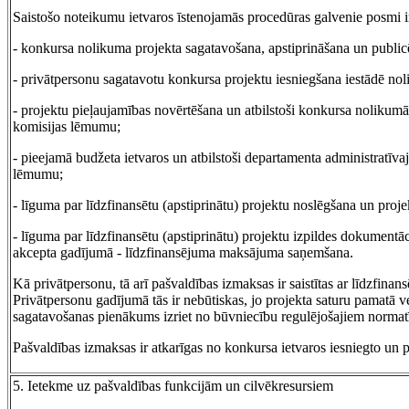
Saistošo noteikumu ietvaros īstenojamās procedūras galvenie posmi i
- konkursa nolikuma projekta sagatavošana, apstiprināšana un public
- privātpersonu sagatavotu konkursa projektu iesniegšana iestādē nol
- projektu pieļaujamības novērtēšana un atbilstoši konkursa nolikumā
komisijas lēmumu;
- pieejamā budžeta ietvaros un atbilstoši departamenta administratīvaj
lēmumu;
- līguma par līdzfinansētu (apstiprinātu) projektu noslēgšana un proje
- līguma par līdzfinansētu (apstiprinātu) projektu izpildes dokumentāc
akcepta gadījumā - līdzfinansējuma maksājuma saņemšana.
Kā privātpersonu, tā arī pašvaldības izmaksas ir saistītas ar līdzfina
Privātpersonu gadījumā tās ir nebūtiskas, jo projekta saturu pamatā 
sagatavošanas pienākums izriet no būvniecību regulējošajiem normat
Pašvaldības izmaksas ir atkarīgas no konkursa ietvaros iesniegto un p
5. Ietekme uz pašvaldības funkcijām un cilvēkresursiem