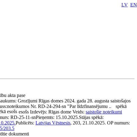
LV
EN
sību akta pase
aukums:
Grozījumi Rīgas domes 2024. gada 28. augusta saistošajos
uss:
noteikumos Nr. RD-24-294-sn "Par līdzfinansējumu ..
spēkā
ēkā esošs
esošs
Izdevējs:
Rīgas dome
Veids:
saistošie noteikumi
murs:
RD-25-11-sn
Pieņemts:
15.10.2025.
Stājas spēkā:
10.2025.
Publicēts:
Latvijas Vēstnesis
, 203, 21.10.2025.
OP numurs:
5/203.5
stītie dokumenti