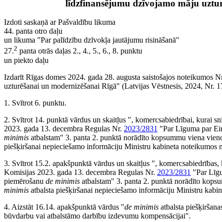
līdzfinansējumu dzīvojamo māju uztu
Izdoti saskaņā ar Pašvaldību likuma
44. panta otro daļu
un likuma "Par palīdzību dzīvokļa jautājumu risināšanā"
2
27.
panta otrās daļas 2., 4., 5., 6., 8. punktu
un piekto daļu
Izdarīt Rīgas domes 2024. gada 28. augusta saistošajos noteikumos 
uzturēšanai un modernizēšanai Rīgā" (Latvijas Vēstnesis, 2024, Nr. 1
1. Svītrot 6. punktu.
2. Svītrot 14. punktā vārdus un skaitļus ", komercsabiedrībai, kurai 
2023. gada 13. decembra Regulas Nr.
2023/2831
"Par Līguma par Eir
minimis
atbalstam" 3. panta 2. punktā norādīto kopsummu viena vien
piešķiršanai nepieciešamo informāciju Ministru kabineta noteikumos n
3. Svītrot 15.2. apakšpunktā vārdus un skaitļus ", komercsabiedrības,
Komisijas 2023. gada 13. decembra Regulas Nr.
2023/2831
"Par Līgu
piemērošanu
de minimis
atbalstam" 3. panta 2. punktā norādīto kop
minimis
atbalsta piešķiršanai nepieciešamo informāciju Ministru kabi
4. Aizstāt 16.14. apakšpunktā vārdus "
de minimis
atbalsta piešķiršan
būvdarbu vai atbalstāmo darbību izdevumu kompensācijai".