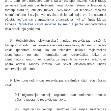
un to darbinieku transportlīdzekļi, kā arī transportlīdzekļi, kas ir tādas
personas īpašumā vai turējumā, kura dodas īstermiņa braucienā,
tostarp tranzītā, oficiālo funkciju veikšanai vai tehniskā atbalsta
nodrošināšanai Latvijas vai ārvalstu diplomātiskajai vai konsulārajai
pārstāvniecībai vai starptautiskai organizācijai, kā arī ārpus kārtas
Latvijas Republikas valsts robežas likuma
10. panta
vienpadsmitajā
daļā noteiktajā gadījumā.
8. Reģistrējoties elektroniskajā rindas rezervācijas sistēmā,
transportlīdzeklim tiek rezervēts iebraukšanas laiks, datums un rindas
veids (prioritāte rindā), kā arī piešķirts unikāls reģistrācijas
identifikatora numurs. Informācija par rezervācijas laiku un
identifikatora numuru tiek nosūtīta uz reģistrācijas veicēja norādīto e-
pasta adresi. Rindas virzībai var sekot elektroniskajā rindas
rezervācijas sistēmā.
9. Elektroniskajā rindas rezervācijas sistēmā ir šādi reģistrācijas
veidi:
9.1. reģistrācijas veicējs, reģistrējot transportlīdzekli, izvēlas
vēlamo pieejamo rezervācijas laiku;
9.2. reģistrācijas veicējs, ierodoties pie ārējās sauszemes