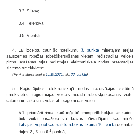
3.3. Silene;
3.4. Terehova;
3.5. Vientuļi.
4. Lai izceļotu caur šo noteikumu
3. punktā
minētajām ārējās
sauszemes robežas robežšķērsošanas vietām, reģistrācijas veicējs
pirms ierašanās tajās reģistrējas elektroniskajā rindas rezervācijas
sistēmā tīmekļvietnē.
(Punkts stājas spēkā
15.10.2025.
, sk.
33. punktu
)
5. Reģistrējoties elektroniskajā rindas rezervācijas sistēmā
tīmekļvietnē, reģistrācijas veicējs norāda robežšķērsošanas vietu,
datumu un laiku un izvēlas attiecīgo rindas veidu:
5.1. prioritārā rinda, kurā reģistrē transportlīdzekļus, ar kuriem
tiek veikti pasažieru vai kravas pārvadājumi, kas minēti
Latvijas Republikas valsts robežas likuma
10. panta
desmitās
1
daļas 2., 6. un 6.
punktā;