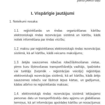
panta piekto daļu
I. Vispārīgie jautājumi
1. Noteikumi nosaka:
1.1. reģistrēšanās un rindas organizēšanas kārtību
elektroniskajā rindas rezervācijas sistēmā un kārtību, kādā
notiek informēšana par rindas virzību;
1.2. maksu par reģistrēšanos elektroniskajā rindas rezervācijas
sistēmā, kā arī kārtību, kādā veicams maksājums;
1.3. ārējās sauszemes robežas robežšķērsošanas vietas,
pirms kuru šķērsošanas transportlīdzekļa vadītājs, īpašnieks
vai turētājs (turpmāk - reģistrācijas veicējs) reģistrējas
elektroniskajā rezervācijas sistēmā, kā arī kārtību, kādā ārējo
sauszemes robežu var šķērsot ārpus kārtas, un gadījumus,
kādos atbrīvo no reģistrēšanās maksas;
1.4. elektroniskajā rindas rezervācijas sistēmā iekļaujamo
personas datu un transportlīdzekļu datu apjomu un glabāšanas
termiņus, kā arī informācijas apstrādes kārtību un nosacījumus