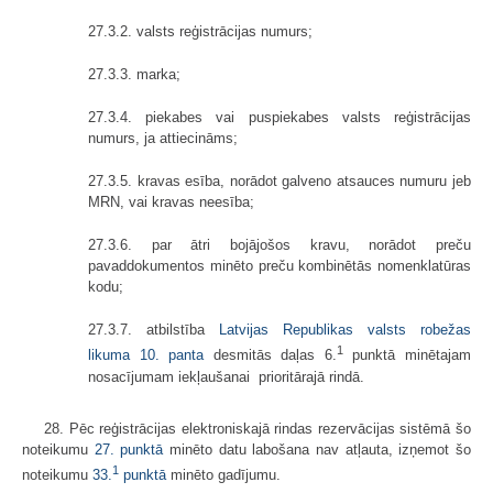
27.3.2. valsts reģistrācijas numurs;
27.3.3. marka;
27.3.4. piekabes vai puspiekabes valsts reģistrācijas
numurs, ja attiecināms;
27.3.5. kravas esība, norādot galveno atsauces numuru jeb
MRN, vai kravas neesība;
27.3.6. par ātri bojājošos kravu, norādot preču
pavaddokumentos minēto preču kombinētās nomenklatūras
kodu;
27.3.7. atbilstība
Latvijas Republikas valsts robežas
1
likuma
10. panta
desmitās daļas 6.
punktā minētajam
nosacījumam iekļaušanai prioritārajā rindā.
28. Pēc reģistrācijas elektroniskajā rindas rezervācijas sistēmā šo
noteikumu
27. punktā
minēto datu labošana nav atļauta, izņemot šo
1
noteikumu
33.
punktā
minēto gadījumu.