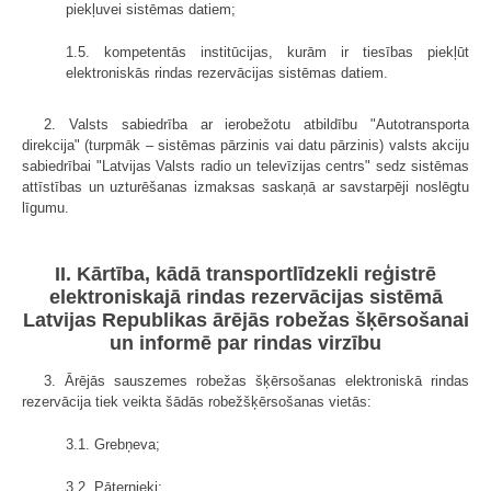
piekļuvei sistēmas datiem;
1.5. kompetentās institūcijas, kurām ir tiesības piekļūt
elektroniskās rindas rezervācijas sistēmas datiem.
2. Valsts sabiedrība ar ierobežotu atbildību "Autotransporta
direkcija" (turpmāk – sistēmas pārzinis vai datu pārzinis) valsts akciju
sabiedrībai "Latvijas Valsts radio un televīzijas centrs" sedz sistēmas
attīstības un uzturēšanas izmaksas saskaņā ar savstarpēji noslēgtu
līgumu.
II. Kārtība, kādā transportlīdzekli reģistrē
elektroniskajā rindas rezervācijas sistēmā
Latvijas Republikas ārējās robežas šķērsošanai
un informē par rindas virzību
3. Ārējās sauszemes robežas šķērsošanas elektroniskā rindas
rezervācija tiek veikta šādās robežšķērsošanas vietās:
3.1. Grebņeva;
3.2. Pāternieki;