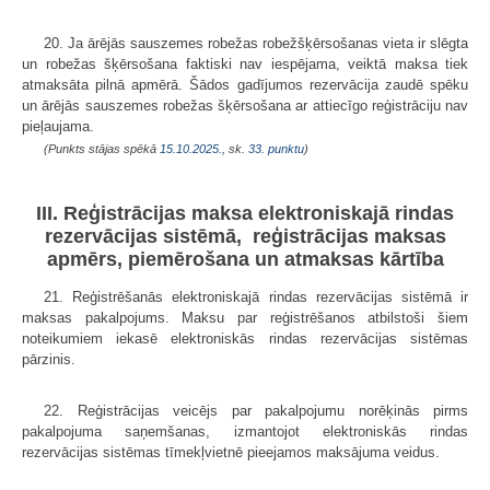
20. Ja ārējās sauszemes robežas robežšķērsošanas vieta ir slēgta
un robežas šķērsošana faktiski nav iespējama, veiktā maksa tiek
atmaksāta pilnā apmērā. Šādos gadījumos rezervācija zaudē spēku
un ārējās sauszemes robežas šķērsošana ar attiecīgo reģistrāciju nav
pieļaujama.
(Punkts stājas spēkā
15.10.2025.
, sk.
33. punktu
)
III. Reģistrācijas maksa elektroniskajā rindas
rezervācijas sistēmā, reģistrācijas maksas
apmērs, piemērošana un atmaksas kārtība
21. Reģistrēšanās elektroniskajā rindas rezervācijas sistēmā ir
maksas pakalpojums. Maksu par reģistrēšanos atbilstoši šiem
noteikumiem iekasē elektroniskās rindas rezervācijas sistēmas
pārzinis.
22. Reģistrācijas veicējs par pakalpojumu norēķinās pirms
pakalpojuma saņemšanas, izmantojot elektroniskās rindas
rezervācijas sistēmas tīmekļvietnē pieejamos maksājuma veidus.