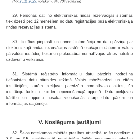
(MK
25.11.2025.
noteikumu Nr. 704 redakcijā)
29. Personas dati no elektroniskās rindas rezervācijas sistēmas
tiek dzēsti pēc 12 mēnešiem no datu reģistrācijas brīža elektroniskajā
rindas rezervācijas sistēmā.
30. Tiesības pieprasīt un saņemt informāciju no datu pārziņa par
elektroniskajā rindas rezervācijas sistēmā esošajiem datiem ir valsts
pārvaldes iestādei, tiesai un prokuratūrai normatīvajos aktos noteikto
uzdevumu veikšanai.
31. Sistēmā reģistrēto informāciju
datu pārzinis nodrošina
tiešsaistes datu pārraides režīmā Valsts robežsardzei un citām
institūcijām, kurām piekļuve paredzēta normatīvajos aktos, šo
institūciju funkciju izpildei nepieciešamajā apjomā. Datu piekļuves
kārtību un apjomu nosaka vienošanās starp datu pārzini un
informācijas saņēmēju.
V. Noslēguma jautājumi
32. Šajos noteikumos minētās prasības attiecībā uz šo noteikumu
3.3. un 3.5. apakšpunktā noteiktajām ārējās sauszemes robežas