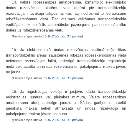
14. Valsts robežsardzes amatpersona, izmantojot elektronisko
rindas rezervācijas sistēmu, veic atzīmi pie transportlīdzekļu
rezervācijām tuvākajā laikposmā, kas ļauj nodrošināt to iebraukšanu
robežšķērsošanas vietā. Pēc atzīmes veikšanas transportlīdzekļa
vadītājam tiek nosūtīts automātisks paziņojums par nepieciešamību
doties uz robežšķērsošanas vietu.
(Punkts stājas spēkā
15.10.2025.
, sk.
33. punktu
)
15. Ja elektroniskajā rindas rezervācijas sistēmā reģistrētais
transportlīdzeklis ārējās sauszemes robežas robežšķērsošanas vietā
neierodas rezervācijas laikā, attiecīgā transportlīdzekļa reģistrācija
rindā tiek atcelta un rindas rezervācija un pakalpojuma maksa jāveic
no jauna.
(Punkts stājas spēkā
15.10.2025.
, sk.
33. punktu
)
16. Ja reģistrācijas veicējs ir pieļāvis kļūdu transportlīdzekļa
reģistrācijas numurā vai piekabes numurā, Valsts robežsardzes
amatpersona atceļ attiecīgo pierakstu. Šādos gadījumos atceltā
pieraksta maksa netiek atmaksāta un rindas rezervācija un
pakalpojuma maksa jāveic no jauna.
(Punkts stājas spēkā
15.10.2025.
, sk.
33. punktu
)