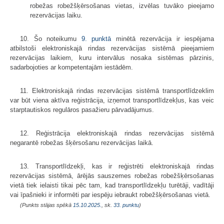
robežas robežšķērsošanas vietas, izvēlas tuvāko pieejamo
rezervācijas laiku.
10. Šo noteikumu
9. punktā
minētā rezervācija ir iespējama
atbilstoši elektroniskajā rindas rezervācijas sistēmā pieejamiem
rezervācijas laikiem, kuru intervālus nosaka sistēmas pārzinis,
sadarbojoties ar kompetentajām iestādēm.
11. Elektroniskajā rindas rezervācijas sistēmā transportlīdzeklim
var būt viena aktīva reģistrācija, izņemot transportlīdzekļus, kas veic
starptautiskos regulāros pasažieru pārvadājumus.
12. Reģistrācija elektroniskajā rindas rezervācijas sistēmā
negarantē robežas šķērsošanu rezervācijas laikā.
13. Transportlīdzekļi, kas ir reģistrēti elektroniskajā rindas
rezervācijas sistēmā, ārējās sauszemes robežas robežšķērsošanas
vietā tiek ielaisti tikai pēc tam, kad transportlīdzekļu turētāji, vadītāji
vai īpašnieki ir informēti par iespēju iebraukt robežšķērsošanas vietā.
(Punkts stājas spēkā
15.10.2025.
, sk.
33. punktu
)