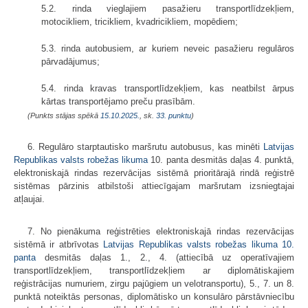
5.2. rinda vieglajiem pasažieru transportlīdzekļiem,
motocikliem, tricikliem, kvadricikliem, mopēdiem;
5.3. rinda autobusiem, ar kuriem neveic pasažieru regulāros
pārvadājumus;
5.4. rinda kravas transportlīdzekļiem, kas neatbilst ārpus
kārtas transportējamo preču prasībām.
(Punkts stājas spēkā
15.10.2025.
, sk.
33. punktu
)
6. Regulāro starptautisko maršrutu autobusus, kas minēti
Latvijas
Republikas valsts robežas likuma
10. panta desmitās daļas 4. punktā,
elektroniskajā rindas rezervācijas sistēmā prioritārajā rindā reģistrē
sistēmas pārzinis atbilstoši attiecīgajam maršrutam izsniegtajai
atļaujai.
7. No pienākuma reģistrēties elektroniskajā rindas rezervācijas
sistēmā ir atbrīvotas
Latvijas Republikas valsts robežas likuma
10.
panta
desmitās daļas 1., 2., 4. (attiecībā uz operatīvajiem
transportlīdzekļiem, transportlīdzekļiem ar diplomātiskajiem
reģistrācijas numuriem, zirgu pajūgiem un velotransportu), 5., 7. un 8.
punktā noteiktās personas, diplomātisko un konsulāro pārstāvniecību