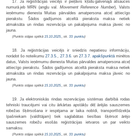
17. Ja reģistrācijas veicējs ir pieļāvis kļūdu galvenajā atsauces
numurā jeb MRN (angļu val.
Movement Reference Number
), Valsts
ieņēmumu dienesta Muitas pārvaldes amatpersona atceļ attiecīgo
pierakstu. Šādos gadījumos atceltā pieraksta maksa netiek
atmaksāta un rindas rezervācija un pakalpojuma maksa jāveic no
jauna.
(Punkts stājas spēkā
15.10.2025.
, sk.
33. punktu
)
18. Ja reģistrācijas veicējs ir sniedzis nepatiesu informāciju,
norādot šo noteikumu
2
7.3.5.
,
27.3.6.
un
27.3.7. apakšpunktā
minētos
datus, Valsts ieņēmumu dienesta Muitas pārvaldes amatpersona atceļ
attiecīgo pierakstu. Šādos gadījumos atceltā pieraksta maksa netiek
atmaksāta un rindas rezervācija un pakalpojuma maksa jāveic no
jauna.
(Punkts stājas spēkā
15.10.2025.
, sk.
33. punktu
)
19. Ja elektroniskās rindas rezervācijas sistēmas darbībā rodas
tehniski traucējumi vai citu ārkārtas apstākļu dēļ ārējās sauszemes
robežas šķērsošana ir iespējama ar laika nobīdi, transportlīdzekļa
īpašniekam (valdītājam) tiek saglabātas tiesības šķērsot ārējo
sauszemes robežu esošās reģistrācijas ietvaros un par veikto
samaksu.
(Punkts stājas spēkā
15.10.2025.
, sk.
33. punktu
)