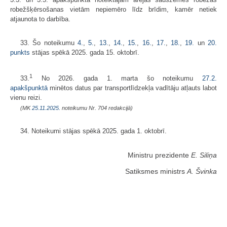
robežšķērsošanas vietām nepiemēro līdz brīdim, kamēr netiek
atjaunota to darbība.
33. Šo noteikumu
4.
,
5.
,​
13.
,
14.
,
15.
,
16.
​​​​​​​,
17.
​​​​​​​,
18.
​​​​​,
19.
un
20.
punkts
stājas spēkā 2025. gada 15. oktobrī.
1
33.
No 2026. gada 1. marta šo noteikumu
27.2.
apakšpunktā
minētos datus par transportlīdzekļa vadītāju atļauts labot
vienu reizi.
(MK
25.11.2025.
noteikumu Nr. 704 redakcijā)
34. Noteikumi stājas spēkā 2025. gada 1. oktobrī.
Ministru prezidente
E. Siliņa
Satiksmes ministrs
A. Švinka