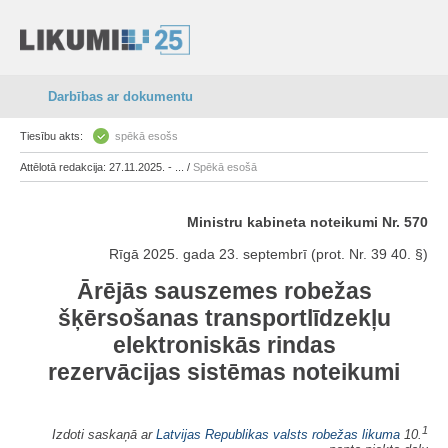
Darbības ar dokumentu
Tiesību akts:
spēkā esošs
Attēlotā redakcija: 27.11.2025. - ... /
Spēkā esošā
Ministru kabineta noteikumi Nr. 570
Rīgā 2025. gada 23. septembrī (prot. Nr. 39 40. §)
Ārējās sauszemes robežas
šķērsošanas transportlīdzekļu
elektroniskās rindas
rezervācijas sistēmas noteikumi
1
Izdoti saskaņā ar
Latvijas Republikas valsts robežas likuma
10.