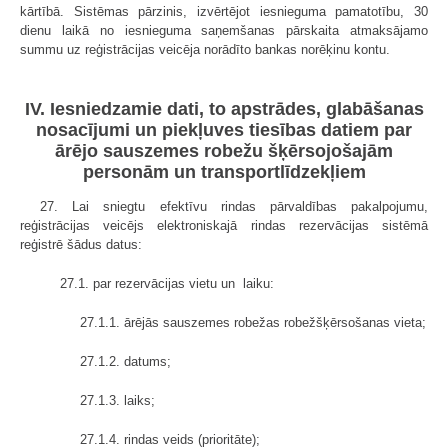
kārtībā. Sistēmas pārzinis, izvērtējot iesnieguma pamatotību, 30
dienu laikā no iesnieguma saņemšanas pārskaita atmaksājamo
summu uz reģistrācijas veicēja norādīto bankas norēķinu kontu.
IV. Iesniedzamie dati, to apstrādes, glabāšanas
nosacījumi un piekļuves tiesības datiem par
ārējo sauszemes robežu šķērsojošajām
personām un transportlīdzekļiem
27. Lai sniegtu efektīvu rindas pārvaldības pakalpojumu,
reģistrācijas veicējs elektroniskajā rindas rezervācijas sistēmā
reģistrē šādus datus:
27.1. par rezervācijas vietu un laiku:
27.1.1. ārējās sauszemes robežas robežšķērsošanas vieta;
27.1.2. datums;
27.1.3. laiks;
27.1.4. rindas veids (prioritāte);