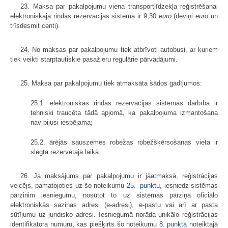
23. Maksa par pakalpojumu viena transportlīdzekļa reģistrēšanai
elektroniskajā rindas rezervācijas sistēmā ir 9,30
euro
(deviņi
euro
un
trīsdesmit centi).
24. No maksas par pakalpojumu tiek atbrīvoti autobusi, ar kuriem
tiek veikti starptautiskie pasažieru regulārie pārvadājumi.
25. Maksa par pakalpojumu tiek atmaksāta šādos gadījumos:
25.1. elektroniskās rindas rezervācijas sistēmas darbība ir
tehniski traucēta tādā apjomā, ka pakalpojuma izmantošana
nav bijusi iespējama;
25.2. ārējās sauszemes robežas robežšķērsošanas vieta ir
slēgta rezervētajā laikā.
26. Ja maksājums par pakalpojumu ir jāatmaksā, reģistrācijas
veicējs, pamatojoties uz šo noteikumu
25. punktu
, iesniedz sistēmas
pārzinim iesniegumu, nosūtot to uz sistēmas pārziņa oficiālo
elektroniskās saziņas adresi (e-adresi), e-pastu vai arī ar pasta
sūtījumu uz juridisko adresi. Iesniegumā norāda unikālo reģistrācijas
identifikatora numuru, kas piešķirts šo noteikumu
8. punktā
noteiktajā