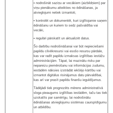
• nodrošināt saziņu ar vecākiem (aizbildņiem) par
viņu pienākumu atteikties no ēdināšanas, ja
atvieglojumi netiek izmantoti,
• kontrolēt un dokumentēt, kuri izglītojamie saņem
ēdināšanu un kuriem to sedz pašvaldība vai
vecāki,
• regulāri pārskatīt un aktualizēt datus.
Šo darbību nodrošināšanai var būt nepieciešami
papildu cilvēkresursi vai esošo resursu pārdale,
kas var radīt papildu izmaksas izglītības iestāžu
administrācijām. Tāpat, lai mazinātu risku par
nepareizu piemērošanu vai informācijas zudumu,
iestādēm nāksies izstrādāt iekšējo kārtību vai
izmantot digitālus risinājumus datu pārvaldībai,
kas arī var prasīt papildu finanšu ieguldījumus.
Tādējādi tiek prognozēts mērens administratīvā
sloga pieaugums izglītības iestādēm, taču tas tiek
uzskatīts par samērīgu, lai nodrošinātu
ēdināšanas atvieglojumu sistēmas caurspīdīgumu
un atbildību.