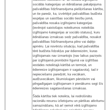
sociālās kategorijas un ēdināšanas pakalpojuma
pašvaldības līdzfinansējuma piešķiršanas kārtību,
un tie paredz, ka, izvērtējot pašvaldības budžeta
iespējas un saistības sociālo tiesību jomā,
pašvaldība nosaka izglītojamo kategorijas
(ievērojot saistošajos noteikumos noteiktās
izglītojamo kategorijas ar sociālo statusu), kuru
ēdināšanas izmaksas sedz pašvaldība, nosakot
pašvaldības līdzfinansējuma pilno vai daļējo
apmēru. Lai novērstu situāciju, kad pašvaldība
tērē budžeta līdzekļus par ēdienreizēm, kuras
izglītojamais nav izmantojis (nav laikus paziņots
par izglītojamā prombūtni līgumā vai izglītības
iestādes noteiktajā kārtībā un termiņā, un
ēdienreize izglītojamajam ir sagatavota), tad ir
nepieciešams paredzēt, ka vecākam,
audžuvecākam, likumiskajam pārstāvim vai
pilngadīgajam izglītojamam ir pienākums segt šīs
ēdienreizes sagatavošanas izmaksas.
Šāda kārtība tiek noteikta, lai nodrošinātu
racionālu resursu izlietojumu un pārtikas atkritumu
samazināšanu, kā arī ņemot vērā izglītojamo