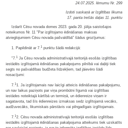
24.07.2025. lēmumu Nr. 299
Izdoti saskaņā ar Izglītības likuma
17. panta trešās daļas 11. punktu
Izdarīt Cēsu novada domes 2023. gada 20. jūlija saistošajos
noteikumos Nr. 11 "Par izglītojamo ēdināšanas maksas
atvieglojumiem Cēsu novada pašvaldībā" šādus grozījumus:
1
1. Papildināt ar 7.
punktu šādā redakcijā:
1
"7.
Ja Cēsu novada administratīvajā teritorijā esošās izglītības
iestādēs izglītojamā ēdināšanas pakalpojums pilnībā vai daļēji tiek
segts no pašvaldības budžeta līdzekļiem, tad jāievēro šādi
nosacījumi:
1
7.
1. Ja izglītojamais nav laicīgi atteicis ēdināšanas pakalpojumu,
un nav laikus paziņots par viņa prombūtni līgumā vai izglītības
iestādes noteiktajā kārtībā un termiņā, un ēdienreize viņam ir
sagatavota, tad šīs ēdienreizes izmaksas sedz izglītojamā vecāks,
audžuvecāks, likumiskais pārstāvis vai pilngadīgais izglītojamais.
1
7.
2. Cēsu novada administratīvajā teritorijā esošās izglītības
iestādēs izglītojamā ēdināšanas pakalpojuma atteikums tiek uzskatīts
par savlaicīgi paziņotu, ja par to informēta izglītības iestāde līdz