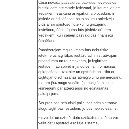
Cēsu novada pašvaldībai papildus neveidosies
būtiski administratīvie izdevumi, jo līgums visiem
vecākiem, saskaņā ar iepirkuma procedūru, ir
jāslēdz ar ēdināšanas pakalpojumu sniedzēju.
Līdz ar šo saistošo noteikumu grozījumu
ieviešanu, šāds līgums būs jāslēdz arī tiem
vecākiem, kuri saņem pašvaldības finansētu
ēdināšanu.
Paredzētajam regulējumam būs nebūtiska
ietekme uz izglītības iestāžu administratīvajām
procedūrām un to izmaksām, jo izglītības
iestādēm jau šobrīd ir jānodrošina informācijas
apkopošana, uzskaite un apstrāde saistībā ar
izglītojamo ēdināšanas atvieglojumu piemērošanu,
tostarp jāuzrauga vecāku (aizbildņu) sniegtie
iesniegumi par atteikšanos no ēdināšanas
pakalpojuma.
Šīs prasības nebūtiski palielinās administratīvo
slogu izglītības iestādēm, jo būs nepieciešams:
• izveidot un uzturēt datu uzskaites sistēmu vai
veikt datu apstrādi esošajā sistēmā,