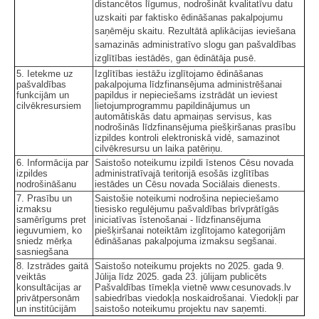
distancētos līgumus, nodrošināt kvalitatīvu datu
uzskaiti par faktisko ēdināšanas pakalpojumu
saņēmēju skaitu. Rezultātā aplikācijas ieviešana
samazinās administratīvo slogu gan pašvaldības
izglītības iestādēs, gan ēdinātāja pusē.
5. Ietekme uz
Izglītības iestāžu izglītojamo ēdināšanas
pašvaldības
pakalpojuma līdzfinansējuma administrēšanai
funkcijām un
papildus ir nepieciešams izstrādāt un ieviest
cilvēkresursiem
lietojumprogrammu papildinājumus un
automātiskās datu apmaiņas servisus, kas
nodrošinās līdzfinansējuma piešķiršanas prasību
izpildes kontroli elektroniskā vidē, samazinot
cilvēkresursu un laika patēriņu.
6. Informācija par
Saistošo noteikumu izpildi īstenos Cēsu novada
izpildes
administratīvajā teritorijā esošās izglītības
nodrošināšanu
iestādes un Cēsu novada Sociālais dienests.
7. Prasību un
Saistošie noteikumi nodrošina nepieciešamo
izmaksu
tiesisko regulējumu pašvaldības brīvprātīgās
samērīgums pret
iniciatīvas īstenošanai - līdzfinansējuma
ieguvumiem, ko
piešķiršanai noteiktām izglītojamo kategorijām
sniedz mērķa
ēdināšanas pakalpojuma izmaksu segšanai.
sasniegšana
8. Izstrādes gaitā
Saistošo noteikumu projekts no 2025. gada 9.
veiktās
Jūlija līdz 2025. gada 23. jūlijam publicēts
konsultācijas ar
Pašvaldības tīmekļa vietnē www.cesunovads.lv
privātpersonām
sabiedrības viedokļa noskaidrošanai. Viedokļi par
un institūcijām
saistošo noteikumu projektu nav saņemti.