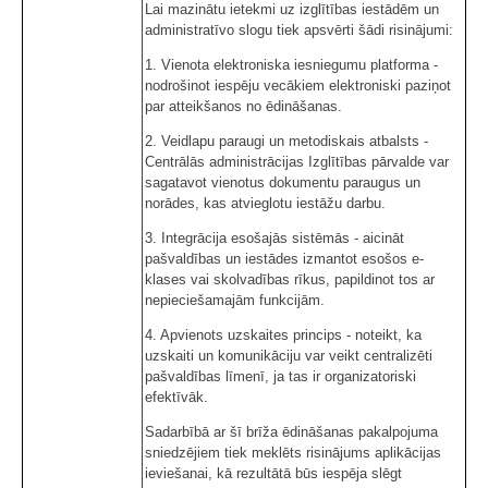
Lai mazinātu ietekmi uz izglītības iestādēm un
administratīvo slogu tiek apsvērti šādi risinājumi:
1. Vienota elektroniska iesniegumu platforma -
nodrošinot iespēju vecākiem elektroniski paziņot
par atteikšanos no ēdināšanas.
2. Veidlapu paraugi un metodiskais atbalsts -
Centrālās administrācijas Izglītības pārvalde var
sagatavot vienotus dokumentu paraugus un
norādes, kas atvieglotu iestāžu darbu.
3. Integrācija esošajās sistēmās - aicināt
pašvaldības un iestādes izmantot esošos e-
klases vai skolvadības rīkus, papildinot tos ar
nepieciešamajām funkcijām.
4. Apvienots uzskaites princips - noteikt, ka
uzskaiti un komunikāciju var veikt centralizēti
pašvaldības līmenī, ja tas ir organizatoriski
efektīvāk.
Sadarbībā ar šī brīža ēdināšanas pakalpojuma
sniedzējiem tiek meklēts risinājums aplikācijas
ieviešanai, kā rezultātā būs iespēja slēgt