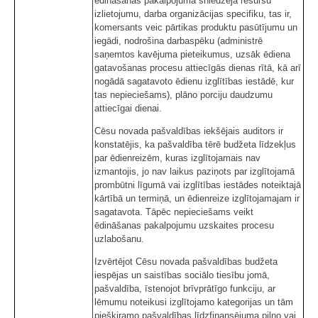
ēdināšanas pakalpojuma sniedzēja resursu
izlietojumu, darba organizācijas specifiku, tas ir,
komersants veic pārtikas produktu pasūtījumu un
iegādi, nodrošina darbaspēku (administrē
saņemtos kavējuma pieteikumus, uzsāk ēdiena
gatavošanas procesu attiecīgās dienas rītā, kā arī
nogādā sagatavoto ēdienu izglītības iestādē, kur
tas nepieciešams), plāno porciju daudzumu
attiecīgai dienai.
Cēsu novada pašvaldības iekšējais auditors ir
konstatējis, ka pašvaldība tērē budžeta līdzekļus
par ēdienreizēm, kuras izglītojamais nav
izmantojis, jo nav laikus paziņots par izglītojamā
prombūtni līgumā vai izglītības iestādes noteiktajā
kārtībā un termiņā, un ēdienreize izglītojamajam ir
sagatavota. Tāpēc nepieciešams veikt
ēdināšanas pakalpojumu uzskaites procesu
uzlabošanu.
Izvērtējot Cēsu novada pašvaldības budžeta
iespējas un saistības sociālo tiesību jomā,
pašvaldība, īstenojot brīvprātīgo funkciju, ar
lēmumu noteikusi izglītojamo kategorijas un tām
piešķiramo pašvaldības līdzfinansējuma pilno vai