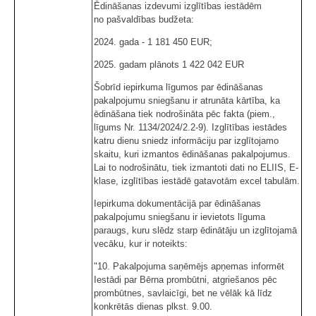
Ēdināšanas izdevumi izglītības iestādēm
no pašvaldības budžeta:
2024. gada - 1 181 450 EUR;
2025. gadam plānots 1 422 042 EUR
Šobrīd iepirkuma līgumos par ēdināšanas
pakalpojumu sniegšanu ir atrunāta kārtība, ka
ēdināšana tiek nodrošināta pēc fakta (piem.,
līgums Nr. 1134/2024/2.2-9). Izglītības iestādes
katru dienu sniedz informāciju par izglītojamo
skaitu, kuri izmantos ēdināšanas pakalpojumus.
Lai to nodrošinātu, tiek izmantoti dati no ELIIS, E-
klase, izglītības iestādē gatavotām excel tabulām.
Iepirkuma dokumentācijā par ēdināšanas
pakalpojumu sniegšanu ir ievietots līguma
paraugs, kuru slēdz starp ēdinātāju un izglītojamā
vecāku, kur ir noteikts:
"10. Pakalpojuma saņēmējs apņemas informēt
Iestādi par Bērna prombūtni, atgriešanos pēc
prombūtnes, savlaicīgi, bet ne vēlāk kā līdz
konkrētās dienas plkst. 9.00.