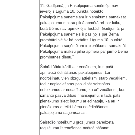
11. Gadījumā, ja Pakalpojuma saņēmējs nav
ievērojis Līguma 10. punktā noteikto,
Pakalpojuma saņēmējam ir pienākums samaksāt
pakalpojuma maksu pilnā apmērā arī par laiku,
kurā Bērns nav apmeklējis Iestādi. Gadījumā, ja
Pakalpojuma saņēmējs ir paziņojis par Bērna
prombūtni vēlāk kā norādīts Līguma 10. punktā,
Pakalpojuma saņēmējam ir pienākums samaksāt
Pakalpojuma maksu pilnā apmērā par pirmo Bērna
prombūtnes dienu."
Šobrīd šāda kārtība ir vecākiem, kuri paši
apmaksā ēdināšanas pakalpojumus. Lai
nodrošinātu vienlīdzīgu attieksmi starp vecākiem,
tad ir nepieciešams papildināt saistošos
noteikumus ar nosacījumu, ka arī vecākiem, kuri
izmanto pašvaldības finansējumu, ir tāds pats
pienākums slēgt līgumu ar ēdinātāju, kā arī ir
pienākums atteikt bērnu no ēdināšanas
pakalpojuma saņemšanas.
Saistošo noteikumu grozījumos paredzētā
regulējuma īstenošanas nodrošināšana: