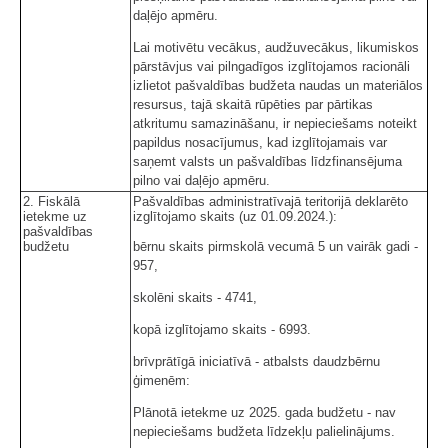
daļējo apmēru.
Lai motivētu vecākus, audžuvecākus, likumiskos
pārstāvjus vai pilngadīgos izglītojamos racionāli
izlietot pašvaldības budžeta naudas un materiālos
resursus, tajā skaitā rūpēties par pārtikas
atkritumu samazināšanu, ir nepieciešams noteikt
papildus nosacījumus, kad izglītojamais var
saņemt valsts un pašvaldības līdzfinansējuma
pilno vai daļējo apmēru.
2. Fiskālā
Pašvaldības administratīvajā teritorijā deklarēto
ietekme uz
izglītojamo skaits (uz 01.09.2024.):
pašvaldības
budžetu
bērnu skaits pirmskolā vecumā 5 un vairāk gadi -
957,
skolēni skaits - 4741,
kopā izglītojamo skaits - 6993.
brīvprātīgā iniciatīvā - atbalsts daudzbērnu
ģimenēm:
Plānotā ietekme uz 2025. gada budžetu - nav
nepieciešams budžeta līdzekļu palielinājums.