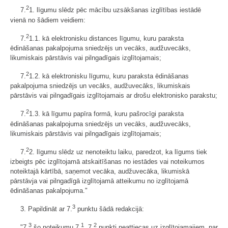
2
7.
1. līgumu slēdz pēc mācību uzsākšanas izglītības iestādē
vienā no šādiem veidiem:
2
7.
1.1. kā elektronisku distances līgumu, kuru paraksta
ēdināšanas pakalpojuma sniedzējs un vecāks, audžuvecāks,
likumiskais pārstāvis vai pilngadīgais izglītojamais;
2
7.
1.2. kā elektronisku līgumu, kuru paraksta ēdināšanas
pakalpojuma sniedzējs un vecāks, audžuvecāks, likumiskais
pārstāvis vai pilngadīgais izglītojamais ar drošu elektronisko parakstu;
2
7.
1.3. kā līgumu papīra formā, kuru pašrocīgi paraksta
ēdināšanas pakalpojuma sniedzējs un vecāks, audžuvecāks,
likumiskais pārstāvis vai pilngadīgais izglītojamais;
2
7.
2. līgumu slēdz uz nenoteiktu laiku, paredzot, ka līgums tiek
izbeigts pēc izglītojamā atskaitīšanas no iestādes vai noteikumos
noteiktajā kārtībā, saņemot vecāka, audžuvecāka, likumiskā
pārstāvja vai pilngadīgā izglītojamā atteikumu no izglītojamā
ēdināšanas pakalpojuma."
3
3. Papildināt ar 7.
punktu šādā redakcijā:
3
1
2
"7.
šo noteikumu 7.
, 7.
punkti neattiecas uz izglītojamajiem, par