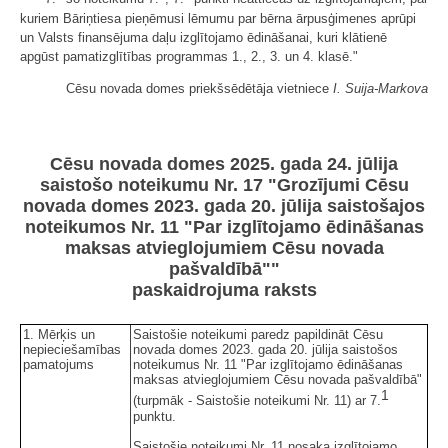
kuriem Bāriņtiesa pieņēmusi lēmumu par bērna ārpusģimenes aprūpi
un Valsts finansējuma daļu izglītojamo ēdināšanai, kuri klātienē
apgūst pamatizglītības programmas 1., 2., 3. un 4. klasē."
Cēsu novada domes priekšsēdētāja vietniece
I. Suija-Markova
Cēsu novada domes 2025. gada 24. jūlija
saistošo noteikumu Nr. 17 "Grozījumi Cēsu
novada domes 2023. gada 20. jūlija saistošajos
noteikumos Nr. 11 "Par izglītojamo ēdināšanas
maksas atvieglojumiem Cēsu novada
pašvaldībā""
paskaidrojuma raksts
1. Mērķis un
Saistošie noteikumi paredz papildināt Cēsu
nepieciešamības
novada domes 2023. gada 20. jūlija saistošos
pamatojums
noteikumus Nr. 11 "Par izglītojamo ēdināšanas
maksas atvieglojumiem Cēsu novada pašvaldībā"
1
(turpmāk - Saistošie noteikumi Nr. 11) ar 7.
punktu.
Saistošie noteikumi Nr. 11 nosaka izglītojamo