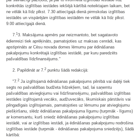
konkrētās izglītības iestādes iekšējā kārtībā noteiktajam laikam, bet
ne vēlāk kā līdz plkst. 7.30 attiecīgajā dienā pirmskolas izglītības
iestādēs un vispārējām izglītības iestādēm ne vēlāk kā līdz plkst.
9.00 attiecīgajā dienā.
1
7.
3. Maksājuma apmērs par neizmantoto, bet sagatavoto
ēdienreizi tiek aprēķināts, pamatojoties uz maksas cenrādi, kas
apstiprināts ar Cēsu novada domes lēmumu par ēdināšanas
pakalpojumu konkrētajā izglītības iestādē, par kuru paredzēts
pašvaldības līdzfinansējums."
2
2. Papildināt ar 7.
punktu šādā redakcijā:
2
"7.
Ja izglītojamā ēdināšanas pakalpojums pilnībā vai daļēji tiek
segts no pašvaldības budžeta līdzekļiem, tad, lai saņemtu
pašvaldības atvieglojumu vai līdzfinansējumu, pašvaldības izglītības
iestādes izglītojamā vecāks, audžuvecāks, likumiskais pārstāvis vai
pilngadīgais izglītojamais, pamatojoties uz lēmumu par atvieglojumu
piešķiršanu, slēdz ēdināšanas pakalpojuma līgumu (turpmāk - līgums)
ar komersantu, kurš sniedz ēdināšanas pakalpojumu izglītības
iestādē, vai ar izglītības iestādi, ja ēdināšanas pakalpojumu nodrošina
izglītības iestāde (turpmāk - ēdināšanas pakalpojuma sniedzējs), šādā
kārtībā: