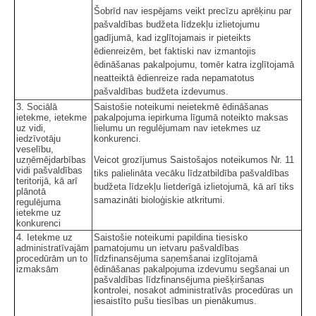
Šobrīd nav iespējams veikt precīzu aprēķinu par
pašvaldības budžeta līdzekļu izlietojumu
gadījumā, kad izglītojamais ir pieteikts
ēdienreizēm, bet faktiski nav izmantojis
ēdināšanas pakalpojumu, tomēr katra izglītojamā
neatteiktā ēdienreize rada nepamatotus
pašvaldības budžeta izdevumus.
3. Sociālā
Saistošie noteikumi neietekmē ēdināšanas
ietekme, ietekme
pakalpojuma iepirkuma līgumā noteikto maksas
uz vidi,
lielumu un regulējumam nav ietekmes uz
iedzīvotāju
konkurenci.
veselību,
uzņēmējdarbības
Veicot grozījumus Saistošajos noteikumos Nr. 11
vidi pašvaldības
tiks palielināta vecāku līdzatbildība pašvaldības
teritorijā, kā arī
budžeta līdzekļu lietderīgā izlietojumā, kā arī tiks
plānotā
samazināti bioloģiskie atkritumi.
regulējuma
ietekme uz
konkurenci
4. Ietekme uz
Saistošie noteikumi papildina tiesisko
administratīvajām
pamatojumu un ietvaru pašvaldības
procedūrām un to
līdzfinansējuma saņemšanai izglītojamā
izmaksām
ēdināšanas pakalpojuma izdevumu segšanai un
pašvaldības līdzfinansējuma piešķiršanas
kontrolei, nosakot administratīvās procedūras un
iesaistīto pušu tiesības un pienākumus.