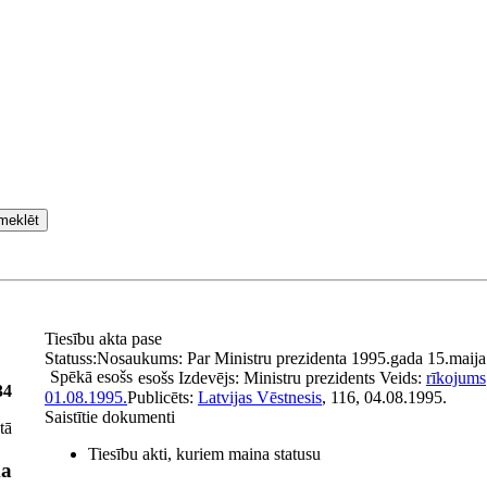
meklēt
Tiesību akta pase
Statuss:
Nosaukums:
Par Ministru prezidenta 1995.gada 15.maija
Spēkā esošs
esošs
Izdevējs:
Ministru prezidents
Veids:
rīkojums
34
01.08.1995.
Publicēts:
Latvijas Vēstnesis
, 116, 04.08.1995.
Saistītie dokumenti
tā
Tiesību akti, kuriem maina statusu
ma