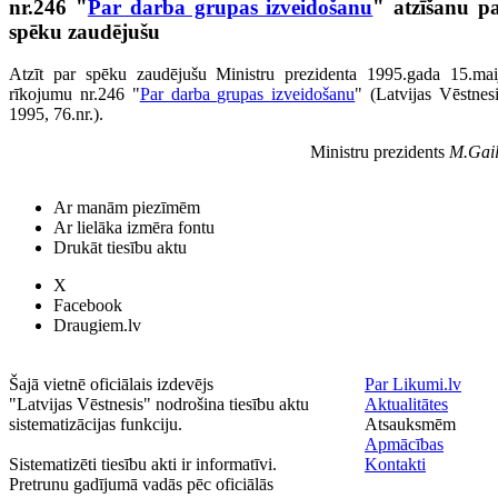
nr.246 "
Par darba grupas izveidošanu
" atzīšanu p
spēku zaudējušu
Atzīt par spēku zaudējušu Ministru prezidenta 1995.gada 15.mai
rīkojumu nr.246 "
Par darba grupas izveidošanu
" (Latvijas Vēstnesi
1995, 76.nr.).
Ministru prezidents
M.Gail
Ar manām piezīmēm
Ar lielāka izmēra fontu
Drukāt tiesību aktu
X
Facebook
Draugiem.lv
Šajā vietnē oficiālais izdevējs
Par Likumi.lv
"Latvijas Vēstnesis" nodrošina tiesību aktu
Aktualitātes
sistematizācijas funkciju.
Atsauksmēm
Apmācības
Sistematizēti tiesību akti ir informatīvi.
Kontakti
Pretrunu gadījumā vadās pēc oficiālās