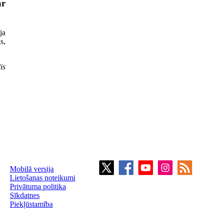
ar
ja
s,
is
Mobilā versija
Lietošanas noteikumi
Privātuma politika
Sīkdatnes
Piekļūstamība