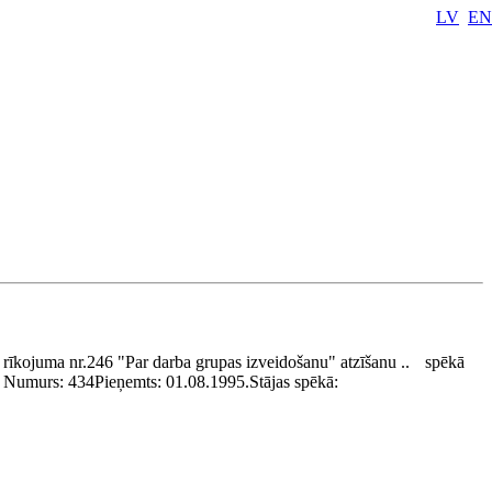
LV
EN
 rīkojuma nr.246 "Par darba grupas izveidošanu" atzīšanu ..
spēkā
Numurs:
434
Pieņemts:
01.08.1995.
Stājas spēkā: