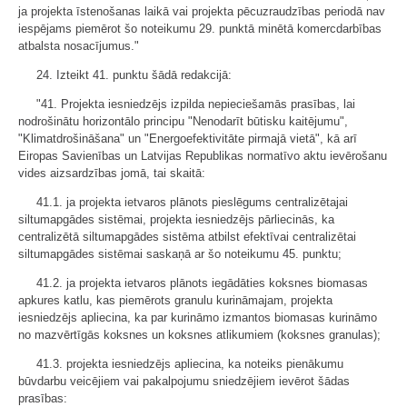
ja projekta īstenošanas laikā vai projekta pēcuzraudzības periodā nav
iespējams piemērot šo noteikumu 29. punktā minētā komercdarbības
atbalsta nosacījumus."
24. Izteikt 41. punktu šādā redakcijā:
"41. Projekta iesniedzējs izpilda nepieciešamās prasības, lai
nodrošinātu horizontālo principu "Nenodarīt būtisku kaitējumu",
"Klimatdrošināšana" un "Energoefektivitāte pirmajā vietā", kā arī
Eiropas Savienības un Latvijas Republikas normatīvo aktu ievērošanu
vides aizsardzības jomā, tai skaitā:
41.1. ja projekta ietvaros plānots pieslēgums centralizētajai
siltumapgādes sistēmai, projekta iesniedzējs pārliecinās, ka
centralizētā siltumapgādes sistēma atbilst efektīvai centralizētai
siltumapgādes sistēmai saskaņā ar šo noteikumu 45. punktu;
41.2. ja projekta ietvaros plānots iegādāties koksnes biomasas
apkures katlu, kas piemērots granulu kurināmajam, projekta
iesniedzējs apliecina, ka par kurināmo izmantos biomasas kurināmo
no mazvērtīgās koksnes un koksnes atlikumiem (koksnes granulas);
41.3. projekta iesniedzējs apliecina, ka noteiks pienākumu
būvdarbu veicējiem vai pakalpojumu sniedzējiem ievērot šādas
prasības: