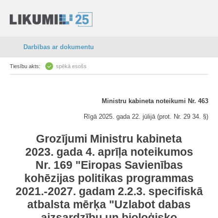
Darbības ar dokumentu
Tiesību akts:
spēkā esošs
Ministru kabineta noteikumi Nr. 463
Rīgā 2025. gada 22. jūlijā (prot. Nr. 29 34. §)
Grozījumi Ministru kabineta
2023. gada 4. aprīļa noteikumos
Nr. 169 "Eiropas Savienības
kohēzijas politikas programmas
2021.-2027. gadam 2.2.3. specifiskā
atbalsta mērķa "Uzlabot dabas
aizsardzību un bioloģisko