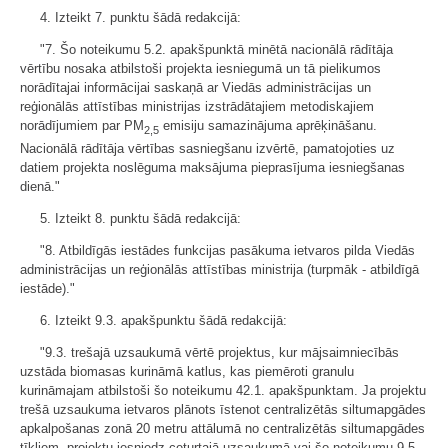
4. Izteikt 7. punktu šādā redakcijā:
"7. Šo noteikumu 5.2. apakšpunktā minētā nacionālā rādītāja
vērtību nosaka atbilstoši projekta iesniegumā un tā pielikumos
norādītajai informācijai saskaņā ar Viedās administrācijas un
reģionālās attīstības ministrijas izstrādātajiem metodiskajiem
norādījumiem par PM
emisiju samazinājuma aprēķināšanu.
2,5
Nacionālā rādītāja vērtības sasniegšanu izvērtē, pamatojoties uz
datiem projekta noslēguma maksājuma pieprasījuma iesniegšanas
dienā."
5. Izteikt 8. punktu šādā redakcijā:
"8. Atbildīgās iestādes funkcijas pasākuma ietvaros pilda Viedās
administrācijas un reģionālās attīstības ministrija (turpmāk - atbildīgā
iestāde)."
6. Izteikt 9.3. apakšpunktu šādā redakcijā:
"9.3. trešajā uzsaukumā vērtē projektus, kur mājsaimniecībās
uzstāda biomasas kurināmā katlus, kas piemēroti granulu
kurināmajam atbilstoši šo noteikumu 42.1. apakšpunktam. Ja projektu
trešā uzsaukuma ietvaros plānots īstenot centralizētās siltumapgādes
apkalpošanas zonā 20 metru attālumā no centralizētās siltumapgādes
tīkliem, projektu iesniedz ceturtajā uzsaukumā vai šo noteikumu 9.5.