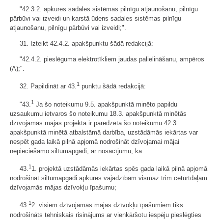
"42.3.2. apkures sadales sistēmas pilnīgu atjaunošanu, pilnīgu
pārbūvi vai izveidi un karstā ūdens sadales sistēmas pilnīgu
atjaunošanu, pilnīgu pārbūvi vai izveidi;".
31. Izteikt 42.4.2. apakšpunktu šādā redakcijā:
"42.4.2. pieslēguma elektrotīkliem jaudas palielināšanu, ampēros
(A);".
1
32. Papildināt ar 43.
punktu šādā redakcijā:
1
"43.
Ja šo noteikumu 9.5. apakšpunktā minēto papildu
uzsaukumu ietvaros šo noteikumu 18.3. apakšpunktā minētās
dzīvojamās mājas projektā ir paredzēta šo noteikumu 42.3.
apakšpunktā minētā atbalstāmā darbība, uzstādāmās iekārtas var
nespēt gada laikā pilnā apjomā nodrošināt dzīvojamai mājai
nepieciešamo siltumapgādi, ar nosacījumu, ka:
1
43.
1. projektā uzstādāmās iekārtas spēs gada laikā pilnā apjomā
nodrošināt siltumapgādi apkures vajadzībām vismaz trim ceturtdaļām
dzīvojamās mājas dzīvokļu īpašumu;
1
43.
2. visiem dzīvojamās mājas dzīvokļu īpašumiem tiks
nodrošināts tehniskais risinājums ar vienkāršotu iespēju pieslēgties