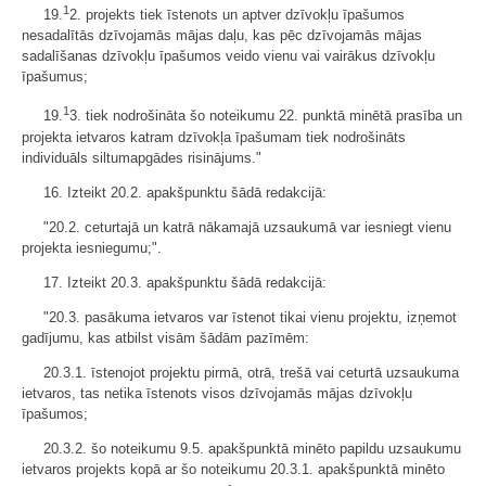
1
19.
2. projekts tiek īstenots un aptver dzīvokļu īpašumos
nesadalītās dzīvojamās mājas daļu, kas pēc dzīvojamās mājas
sadalīšanas dzīvokļu īpašumos veido vienu vai vairākus dzīvokļu
īpašumus;
1
19.
3. tiek nodrošināta šo noteikumu 22. punktā minētā prasība un
projekta ietvaros katram dzīvokļa īpašumam tiek nodrošināts
individuāls siltumapgādes risinājums."
16. Izteikt 20.2. apakšpunktu šādā redakcijā:
"20.2. ceturtajā un katrā nākamajā uzsaukumā var iesniegt vienu
projekta iesniegumu;".
17. Izteikt 20.3. apakšpunktu šādā redakcijā:
"20.3. pasākuma ietvaros var īstenot tikai vienu projektu, izņemot
gadījumu, kas atbilst visām šādām pazīmēm:
20.3.1. īstenojot projektu pirmā, otrā, trešā vai ceturtā uzsaukuma
ietvaros, tas netika īstenots visos dzīvojamās mājas dzīvokļu
īpašumos;
20.3.2. šo noteikumu 9.5. apakšpunktā minēto papildu uzsaukumu
ietvaros projekts kopā ar šo noteikumu 20.3.1. apakšpunktā minēto