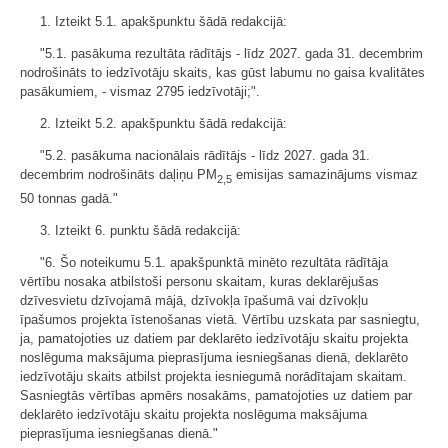
1. Izteikt 5.1. apakšpunktu šādā redakcijā:
"5.1. pasākuma rezultāta rādītājs - līdz 2027. gada 31. decembrim
nodrošināts to iedzīvotāju skaits, kas gūst labumu no gaisa kvalitātes
pasākumiem, - vismaz 2795 iedzīvotāji;".
2. Izteikt 5.2. apakšpunktu šādā redakcijā:
"5.2. pasākuma nacionālais rādītājs - līdz 2027. gada 31.
decembrim nodrošināts daļiņu PM
emisijas samazinājums vismaz
2,5
50 tonnas gadā."
3. Izteikt 6. punktu šādā redakcijā:
"6. Šo noteikumu 5.1. apakšpunktā minēto rezultāta rādītāja
vērtību nosaka atbilstoši personu skaitam, kuras deklarējušas
dzīvesvietu dzīvojamā mājā, dzīvokļa īpašumā vai dzīvokļu
īpašumos projekta īstenošanas vietā. Vērtību uzskata par sasniegtu,
ja, pamatojoties uz datiem par deklarēto iedzīvotāju skaitu projekta
noslēguma maksājuma pieprasījuma iesniegšanas dienā, deklarēto
iedzīvotāju skaits atbilst projekta iesniegumā norādītajam skaitam.
Sasniegtās vērtības apmērs nosakāms, pamatojoties uz datiem par
deklarēto iedzīvotāju skaitu projekta noslēguma maksājuma
pieprasījuma iesniegšanas dienā."