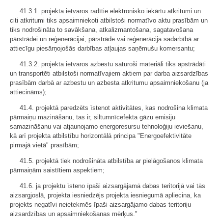
41.3.1. projekta ietvaros radītie elektronisko iekārtu atkritumi un
citi atkritumi tiks apsaimniekoti atbilstoši normatīvo aktu prasībām un
tiks nodrošināta to savākšana, atkalizmantošana, sagatavošana
pārstrādei un reģenerācijai, pārstrāde vai reģenerācija sadarbībā ar
attiecīgu piesārņojošās darbības atļaujas saņēmušu komersantu;
41.3.2. projekta ietvaros azbestu saturoši materiāli tiks apstrādāti
un transportēti atbilstoši normatīvajiem aktiem par darba aizsardzības
prasībām darbā ar azbestu un azbesta atkritumu apsaimniekošanu (ja
attiecināms);
41.4. projektā paredzēts īstenot aktivitātes, kas nodrošina klimata
pārmaiņu mazināšanu, tas ir, siltumnīcefekta gāzu emisiju
samazināšanu vai atjaunojamo energoresursu tehnoloģiju ieviešanu,
kā arī projekta atbilstību horizontālā principa "Energoefektivitāte
pirmajā vietā" prasībām;
41.5. projektā tiek nodrošināta atbilstība ar pielāgošanos klimata
pārmaiņām saistītiem aspektiem;
41.6. ja projektu īsteno īpaši aizsargājamā dabas teritorijā vai tās
aizsargjoslā, projekta iesniedzējs projekta iesniegumā apliecina, ka
projekts negatīvi neietekmēs īpaši aizsargājamo dabas teritoriju
aizsardzības un apsaimniekošanas mērķus."