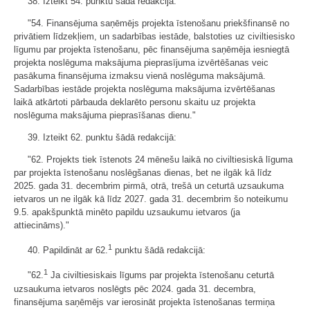
38. Izteikt 54. punktu šādā redakcijā:
"54. Finansējuma saņēmējs projekta īstenošanu priekšfinansē no
privātiem līdzekļiem, un sadarbības iestāde, balstoties uz civiltiesisko
līgumu par projekta īstenošanu, pēc finansējuma saņēmēja iesniegtā
projekta noslēguma maksājuma pieprasījuma izvērtēšanas veic
pasākuma finansējuma izmaksu vienā noslēguma maksājumā.
Sadarbības iestāde projekta noslēguma maksājuma izvērtēšanas
laikā atkārtoti pārbauda deklarēto personu skaitu uz projekta
noslēguma maksājuma pieprasīšanas dienu."
39. Izteikt 62. punktu šādā redakcijā:
"62. Projekts tiek īstenots 24 mēnešu laikā no civiltiesiskā līguma
par projekta īstenošanu noslēgšanas dienas, bet ne ilgāk kā līdz
2025. gada 31. decembrim pirmā, otrā, trešā un ceturtā uzsaukuma
ietvaros un ne ilgāk kā līdz 2027. gada 31. decembrim šo noteikumu
9.5. apakšpunktā minēto papildu uzsaukumu ietvaros (ja
attiecināms)."
1
40. Papildināt ar 62.
punktu šādā redakcijā:
1
"62.
Ja civiltiesiskais līgums par projekta īstenošanu ceturtā
uzsaukuma ietvaros noslēgts pēc 2024. gada 31. decembra,
finansējuma saņēmējs var ierosināt projekta īstenošanas termiņa