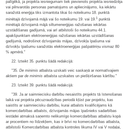
palīgēkā, ja projekta iesniegumam tiek pievienots projekta iesniedzēja
vai pilnvarotās personas pamatojums un apliecinājums, ka iekārtu
saražotā enerģija tiks izmantota tikai šo noteikumu 18. punktā
1
minētajā dzīvojamā mājā vai šo noteikumu 19. vai 19.
punktā
minētajā dzīvojamā mājā siltumenerģijas ražošanas iekārtas
uzstādīšanas gadījumā, vai arī atbilstoši šo noteikumu 44.1.
apakšpunktam elektroenerģijas ražošanas iekārtas uzstādīšanas
gadījumā, nodrošinot dzīvojamās mājas, dzīvokļa īpašuma vai
dzīvokļu īpašumu saražotās elektroenerģijas pašpatēriņu vismaz 80
% apmērā."
22. Izteikt 35. punktu šādā redakcijā:
"35.
De minimis
atbalsta uzskaiti veic saskaņā ar normatīvajiem
aktiem par
de minimis
atbalsta uzskaites un piešķiršanas kārtību."
23. Izteikt 39. punktu šādā redakcijā:
"39. Ja ar saimniecisku darbību nesaistīts projekts tā īstenošanas
laikā vai projekta pēcuzraudzības periodā kļūst par projektu, kas
saistīts ar saimniecisku darbību, kurai atbalsts kvalificējams kā
komercdarbības atbalsts, dzīvojamās mājas īpašnieks sadarbības
iestādei atmaksā saņemto nelikumīgo komercdarbības atbalstu kopā
ar procentiem no līdzekļiem, kas ir brīvi no komercdarbības atbalsta,
atbilstoši Komercdarbības atbalsta kontroles likuma IV vai V nodaļai,