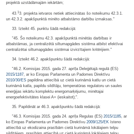
projektā uzstādāmajām iekārtām;
1
43.
3. projekta ietvaros netiek attiecinātas šo noteikumu 42.3.1.
un 42.3.2. apakšpunktā minēto atbalstāmo darbību izmaksas."
33. Izteikt 45. punktu šādā redakcijā:
"45. Šo noteikumu 42.3. apakšpunktā minētās darbības ir
atbalstāmas, ja centralizētā siltumapgādes sistēma atbilst efektīvai
centralizētai siltumapgādes sistēmai izvirzītajiem kritērijiem."
34. Izteikt 46.2. apakšpunktu šādā redakcijā:
"46.2. Komisijas 2015. gada 27. aprīļa Deleģētajā regulā (ES)
2015/1187
, ar ko Eiropas Parlamenta un Padomes Direktīvu
2010/30/ES
papildina attiecībā uz cietā kurināmā katlu un cietā
kurināmā katla, papildu sildītāju, temperatūras regulatoru un saules
enerģijas iekārtu komplektu energomarķējumu, minētajai
energoefektivitātes klasei A+ (ieskaitot);".
35. Papildināt ar 46.3. apakšpunktu šādā redakcijā:
"46.3. Komisijas 2015. gada 24. aprīļa Regulas (ES)
2015/1185
, ar
ko Eiropas Parlamenta un Padomes Direktīvu
2009/125/EK
īsteno
attiecībā uz ekodizaina prasībām cietā kurināmā lokālajiem telpu
sildītājiem, prasībām attiecībā uz cietā kurināmā lokālajiem telpu