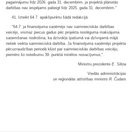
pagarinājumu līdz 2026. gada 31. decembrim, ja projektā plānotās
darbības nav iespējams pabeigt līdz 2025. gada 31. decembrim."
41. Izteikt 64.7. apakšpunktu šādā redakcijā:
"64.7. ja finansējuma saņēmējs nav saimnieciskās darbības
veicējs, vismaz piecus gadus pēc projekta noslēguma maksājuma
saņemšanas nodrošina, ka dzīvokļa īpašumā vai dzīvojamā mājā
netiek veikta saimnieciskā darbība. Ja finansējuma saņēmējs projekta
pēcuzraudzības periodā kļūst par saimnieciskās darbības veicēju,
piemēro šo noteikumu 39. punktā minētos nosacījumus;".
Ministru prezidente
E. Siliņa
Viedās administrācijas
un reģionālās attīstības ministrs
R. Čudars