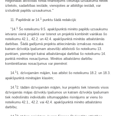
Reģionālās attīstības fonda finansējums ceturtajā uzsaukumā netiek
izlietots, sadarbības iestāde, vienojoties ar atbildīgo iestādi, var
izsludināt papildu uzsaukumus."
1
11. Papildināt ar 14.
punktu šādā redakcijā:
1
"14.
Šo noteikumu 9.5. apakšpunktā minēto papildu uzsaukumu
ietvaros vienā projektā var īstenot un projektā kombinēt vairākas šo
noteikumu 42.1., 42.2. un 42.4. apakšpunktā minētās atbalstāmās
darbības. Šādā gadījumā projekta attiecināmās izmaksas nosaka
katram dzīvokļa īpašumam atsevišķi atbilstoši šo noteikumu 13.
punktam, piemērojot katrai atbalstāmajai darbībai šo noteikumu 14.
punktā minētos nosacījumus. Minētos atbalstāmo darbību
kombinēšanas nosacījumus var piemērot:
1
14.
1. dzīvojamām mājām, kas atbilst šo noteikumu 18.2. un 18.3.
apakšpunktā minētajām klasēm;
1
14.
2. tādām dzīvojamām mājām, kur projekts tiek īstenots visos
dzīvojamās mājas dzīvokļu īpašumos un katram dzīvokļa īpašumam
tiek nodrošināts individuāls siltumapgādes risinājums ar vienu šo
noteikumu 42.1., 42.2. vai 42.4. apakšpunktā minēto atbalstāmo
darbību;
1