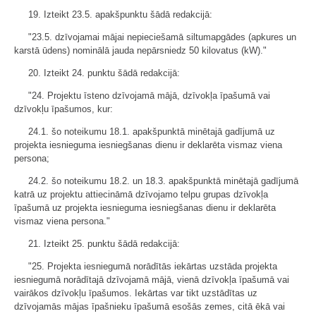
19. Izteikt 23.5. apakšpunktu šādā redakcijā:
"23.5. dzīvojamai mājai nepieciešamā siltumapgādes (apkures un
karstā ūdens) nominālā jauda nepārsniedz 50 kilovatus (kW)."
20. Izteikt 24. punktu šādā redakcijā:
"24. Projektu īsteno dzīvojamā mājā, dzīvokļa īpašumā vai
dzīvokļu īpašumos, kur:
24.1. šo noteikumu 18.1. apakšpunktā minētajā gadījumā uz
projekta iesnieguma iesniegšanas dienu ir deklarēta vismaz viena
persona;
24.2. šo noteikumu 18.2. un 18.3. apakšpunktā minētajā gadījumā
katrā uz projektu attiecināmā dzīvojamo telpu grupas dzīvokļa
īpašumā uz projekta iesnieguma iesniegšanas dienu ir deklarēta
vismaz viena persona."
21. Izteikt 25. punktu šādā redakcijā:
"25. Projekta iesniegumā norādītās iekārtas uzstāda projekta
iesniegumā norādītajā dzīvojamā mājā, vienā dzīvokļa īpašumā vai
vairākos dzīvokļu īpašumos. Iekārtas var tikt uzstādītas uz
dzīvojamās mājas īpašnieku īpašumā esošās zemes, citā ēkā vai