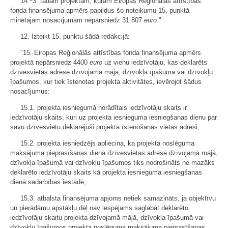
14.
3. tādam projektam, kuram Eiropas Reģionālās attīstības
fonda finansējuma apmērs papildus šo noteikumu 15. punktā
minētajam nosacījumam nepārsniedz 31 807
euro
."
12. Izteikt 15. punktu šādā redakcijā:
"15. Eiropas Reģionālās attīstības fonda finansējuma apmērs
projektā nepārsniedz 4400
euro
uz vienu iedzīvotāju, kas deklarēts
dzīvesvietas adresē dzīvojamā mājā, dzīvokļa īpašumā vai dzīvokļu
īpašumos, kur tiek īstenotas projekta aktivitātes, ievērojot šādus
nosacījumus:
15.1. projekta iesniegumā norādītais iedzīvotāju skaits ir
iedzīvotāju skaits, kuri uz projekta iesnieguma iesniegšanas dienu par
savu dzīvesvietu deklarējuši projekta īstenošanas vietas adresi;
15.2. projekta iesniedzējs apliecina, ka projekta noslēguma
maksājuma pieprasīšanas dienā dzīvesvietas adresē dzīvojamā mājā,
dzīvokļa īpašumā vai dzīvokļu īpašumos tiks nodrošināts ne mazāks
deklarēto iedzīvotāju skaits kā projekta iesnieguma iesniegšanas
dienā sadarbības iestādē;
15.3. atbalsta finansējuma apjoms netiek samazināts, ja objektīvu
un pierādāmu apstākļu dēļ nav iespējams saglabāt deklarēto
iedzīvotāju skaitu projekta dzīvojamā mājā, dzīvokļa īpašumā vai
dzīvokļu īpašumos projekta noslēguma maksājuma pieprasīšanas