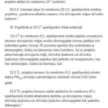
1
projektu atbilst šo noteikumu 14.
punktam;
20.3.3. īstenojot abus šo noteikumu 20.3.2. apakšpunktā minētos
projektus, pasākuma atbalstu saņems visi dzīvojamās mājas dzīvokļu
īpašumi."
1
18. Papildināt ar 23.3.
apakšpunktu šādā redakcijā:
1
"23.3.
šo noteikumu 9.5. apakšpunktā minēto papildu uzsaukumu
ietvaros dzīvojamās mājas esošā siltumapgāde vismaz pēdējos trīs
kalendāra gadus vismaz 50 procentu apmērā tika nodrošināta ar
akmeņoglēm, kūdru vai biomasas cieto kurināmo. Ja uz projektu
attiecināmajā dzīvojamā mājā, dzīvokļa īpašumā vai dzīvokļu
īpašumos siltumapgādei papildus tiek patērēti citi energoresursi, kas
nav akmeņogles, kūdra vai biomasa, tad:
1
23.3.
1. projekta ietvaros šo noteikumu 5.2. apakšpunktā minēto
daļiņu PM
emisijas samazinājums sasniedz vismaz 0,01 tonnu
2,5
gadā;
1
23.3.
2. projekta ietvaros netiek atbalstīta šo noteikumu 42.1.
apakšpunktā minētā atbalstāmā darbība, ja dzīvojamās mājas,
dzīvokļa īpašuma vai dzīvokļu īpašumu siltumapgādei tiek patērēta
dabasgāze."