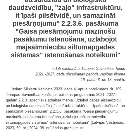
daudzveidību, "zaļo" infrastruktūru,
it īpaši pilsētvidē, un samazināt
piesārņojumu" 2.2.3.6. pasākuma
"Gaisa piesārņojumu mazinošu
pasākumu īstenošana, uzlabojot
mājsaimniecību siltumapgādes
sistēmas" īstenošanas noteikumi"
Izdoti saskaņā ar Eiropas Savienības fondu
2021.-2027. gada plānošanas perioda vadības likuma
19. panta 6. un 13. punktu
Izdarīt Ministru kabineta 2023. gada 4. aprīļa noteikumos Nr. 169
"Eiropas Savienības kohēzijas politikas programmas 2021.-2027.
gadam 2.2.3. specifiskā atbalsta mērķa "Uzlabot dabas aizsardzību
un bioloģisko daudzveidību, "zaļo" infrastruktūru, it īpaši pilsētvidē, un
samazināt piesārņojumu" 2.2.3.6. pasākuma "Gaisa piesārņojumu
mazinošu pasākumu īstenošana, uzlabojot mājsaimniecību
siltumapgādes sistēmas" īstenošanas noteikumi" (Latvijas Vēstnesis,
2023, 69. nr.; 2024, 98. nr.) šādus grozījumus: