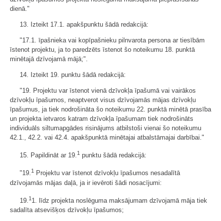
dienā."
13. Izteikt 17.1. apakšpunktu šādā redakcijā:
"17.1. īpašnieka vai kopīpašnieku pilnvarota persona ar tiesībām
īstenot projektu, ja to paredzēts īstenot šo noteikumu 18. punktā
minētajā dzīvojamā mājā;".
14. Izteikt 19. punktu šādā redakcijā:
"19. Projektu var īstenot vienā dzīvokļa īpašumā vai vairākos
dzīvokļu īpašumos, neaptverot visus dzīvojamās mājas dzīvokļu
īpašumus, ja tiek nodrošināta šo noteikumu 22. punktā minētā prasība
un projekta ietvaros katram dzīvokļa īpašumam tiek nodrošināts
individuāls siltumapgādes risinājums atbilstoši vienai šo noteikumu
42.1., 42.2. vai 42.4. apakšpunktā minētajai atbalstāmajai darbībai."
1
15. Papildināt ar 19.
punktu šādā redakcijā:
1
"19.
Projektu var īstenot dzīvokļu īpašumos nesadalītā
dzīvojamās mājas daļā, ja ir ievēroti šādi nosacījumi:
1
19.
1. līdz projekta noslēguma maksājumam dzīvojamā māja tiek
sadalīta atsevišķos dzīvokļu īpašumos;