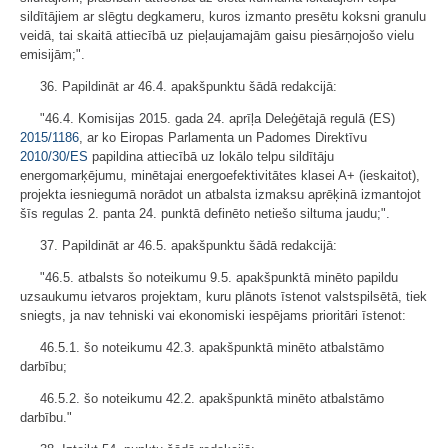
sildītājiem ar slēgtu degkameru, kuros izmanto presētu koksni granulu
veidā, tai skaitā attiecībā uz pieļaujamajām gaisu piesārņojošo vielu
emisijām;".
36. Papildināt ar 46.4. apakšpunktu šādā redakcijā:
"46.4. Komisijas 2015. gada 24. aprīļa Deleģētajā regulā (ES)
2015/1186
, ar ko Eiropas Parlamenta un Padomes Direktīvu
2010/30/ES
papildina attiecībā uz lokālo telpu sildītāju
energomarķējumu, minētajai energoefektivitātes klasei A+ (ieskaitot),
projekta iesniegumā norādot un atbalsta izmaksu aprēķinā izmantojot
šīs regulas 2. panta 24. punktā definēto netiešo siltuma jaudu;".
37. Papildināt ar 46.5. apakšpunktu šādā redakcijā:
"46.5. atbalsts šo noteikumu 9.5. apakšpunktā minēto papildu
uzsaukumu ietvaros projektam, kuru plānots īstenot valstspilsētā, tiek
sniegts, ja nav tehniski vai ekonomiski iespējams prioritāri īstenot:
46.5.1. šo noteikumu 42.3. apakšpunktā minēto atbalstāmo
darbību;
46.5.2. šo noteikumu 42.2. apakšpunktā minēto atbalstāmo
darbību."