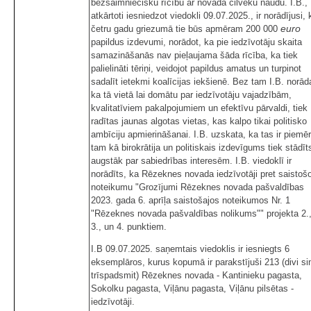
bezsaimniecisku rīcību ar novada cilvēku naudu. I.B.,
atkārtoti iesniedzot viedokli 09.07.2025., ir norādījusi, 
euro
četru gadu griezumā tie būs apmēram 200 000
papildus izdevumi, norādot, ka pie iedzīvotāju skaita
samazināšanās nav pieļaujama šāda rīcība, ka tiek
palielināti tēriņi, veidojot papildus amatus un turpinot
sadalīt ietekmi koalīcijas iekšienē. Bez tam I.B. norād
ka tā vietā lai domātu par iedzīvotāju vajadzībām,
kvalitatīviem pakalpojumiem un efektīvu pārvaldi, tiek
radītas jaunas algotas vietas, kas kalpo tikai politisko
ambīciju apmierināšanai. I.B. uzskata, ka tas ir piemē
tam kā birokrātija un politiskais izdevīgums tiek stādīt
augstāk par sabiedrības interesēm. I.B. viedoklī ir
norādīts, ka Rēzeknes novada iedzīvotāji pret saistoš
noteikumu "Grozījumi Rēzeknes novada pašvaldības
2023. gada 6. aprīļa saistošajos noteikumos Nr. 1
"Rēzeknes novada pašvaldības nolikums"" projekta 2.
3., un 4. punktiem.
I.B 09.07.2025. saņemtais viedoklis ir iesniegts 6
eksemplāros, kurus kopumā ir parakstījuši 213 (divi si
trīspadsmit) Rēzeknes novada - Kantinieku pagasta,
Sokolku pagasta, Viļānu pagasta, Viļānu pilsētas -
iedzīvotāji.