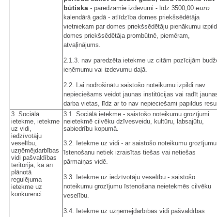
būtiska
euro
- paredzamie izdevumi - līdz 3500,00
kalendārā gadā - atlīdzība domes priekšsēdētāja
vietniekam par domes priekšsēdētāju pienākumu izpild
domes priekšsēdētāja prombūtnē, piemēram,
atvaļinājums.
2.1.3. nav paredzēta ietekme uz citām pozīcijām budž
ieņēmumu vai izdevumu daļā.
2.2. Lai nodrošinātu saistošo noteikumu izpildi nav
nepieciešams veidot jaunas institūcijas vai radīt jauna
darba vietas, līdz ar to nav nepieciešami papildus resu
3. Sociālā
3.1. Sociālā ietekme - saistošo noteikumu grozījumi
ietekme, ietekme
neietekmē cilvēku dzīvesveidu, kultūru, labsajūtu,
uz vidi,
sabiedrību kopumā.
iedzīvotāju
veselību,
3.2. Ietekme uz vidi - ar saistošo noteikumu grozījumu
uzņēmējdarbības
īstenošanu netiek izraisītas tiešas vai netiešas
vidi pašvaldības
pārmaiņas vidē.
teritorijā, kā arī
plānotā
3.3. Ietekme uz iedzīvotāju veselību - saistošo
regulējuma
noteikumu grozījumu īstenošana neietekmēs cilvēku
ietekme uz
konkurenci
veselību.
3.4. Ietekme uz uzņēmējdarbības vidi pašvaldības