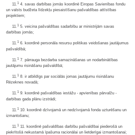
1
11.
4. savas darbības jomās koordinē Eiropas Savienības fondu
un valsts budžeta līdzekļu piesaistīšanu pašvaldības attīstības
projektiem;
1
11.
5. veicina pašvaldības sadarbību ar ministrijām savas
darbības jomās;
1
11.
6. koordinē personāla resursu politikas veidošanas jautājumus
pašvaldībā;
1
11.
7. pārrauga bezdarba samazināšanas un nodarbinātības
jautājumu risināšanu pašvaldībā;
1
11.
8. ir atbildīgs par sociālās jomas jautājumu risināšanu
Rēzeknes novadā;
1
11.
9. koordinē pašvaldības iestāžu - apvienības pārvalžu -
darbības gada plānu izstrādi;
1
11.
10. koordinē dzīvojamā un nedzīvojamā fonda uzturēšanu un
izmantošanu;
1
11.
11. koordinē pašvaldības darbību pašvaldībai piederošā un
piekrītošā nekustamā īpašuma racionālai un lietderīgai izmantošanai;