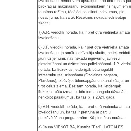
izveidošanu, ņemot vērā apstākļus, kad tiek runāts pa
birokrātijas mazināšanu, ekonomiskiem risinājumiem 
taupības režīmu, tādējādi palielinot izdevumus, pie
nosacījuma, ka sarūk Rēzeknes novada iedzīvotāju
skaits;
7) A.R. viedoklī norāda, ka ir pret otrā vietnieka amata
izveidošanu;
8) J.P. viedoklī norāda, ka ir pret otrā vietnieka amata
izveidošanu, jo sarūk iedzīvotāju skaits, netiek veidoti
jauni uzņēmumi, nav nekādu ieguvumu jauniešu
piesaistīšanai un dzimstības palielināšanai. J.P. viedok
norāda, ka līdzekļus lietderīgāk būtu ieguldīt
infrastruktūras uzlabošanā (Ozolaines pagasta,
Pleikšņos), izbūvējot ūdensapgādi un kanalizāciju, un
tīrot ceļus ziemā. Bez tam norāda, ka lietderīgāk
līdzekļus būtu izmantot bērniem Jaungada dāvanām,
nerīkojot pasākumus, kā tas bijis 2024. gadā.
9) V.H. viedoklī norāda, ka ir pret otrā vietnieka amata
izveidošanu un, ka tas ir pretrunā ar partiju
priekšvēlēšanu programmām. Kā piemērus norāda:
a) Jaunā VIENOTĪBA, Kustība "Par!", LATGALES