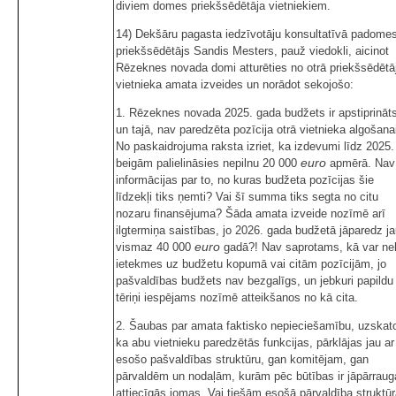
diviem domes priekšsēdētāja vietniekiem.
14) Dekšāru pagasta iedzīvotāju konsultatīvā padome
priekšsēdētājs Sandis Mesters, pauž viedokli, aicinot
Rēzeknes novada domi atturēties no otrā priekšsēdētā
vietnieka amata izveides un norādot sekojošo:
1. Rēzeknes novada 2025. gada budžets ir apstiprināt
un tajā, nav paredzēta pozīcija otrā vietnieka algošana
No paskaidrojuma raksta izriet, ka izdevumi līdz 2025.
euro
beigām palielināsies nepilnu 20 000
apmērā. Nav
informācijas par to, no kuras budžeta pozīcijas šie
līdzekļi tiks ņemti? Vai šī summa tiks segta no citu
nozaru finansējuma? Šāda amata izveide nozīmē arī
ilgtermiņa saistības, jo 2026. gada budžetā jāparedz j
euro
vismaz 40 000
gadā?! Nav saprotams, kā var ne
ietekmes uz budžetu kopumā vai citām pozīcijām, jo
pašvaldības budžets nav bezgalīgs, un jebkuri papildu
tēriņi iespējams nozīmē atteikšanos no kā cita.
2. Šaubas par amata faktisko nepieciešamību, uzskato
ka abu vietnieku paredzētās funkcijas, pārklājas jau ar
esošo pašvaldības struktūru, gan komitējam, gan
pārvaldēm un nodaļām, kurām pēc būtības ir jāpārraug
attiecīgās jomas. Vai tiešām esošā pārvaldība struktū