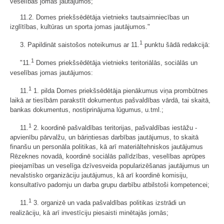
veselības jomas jautājumos;
11.2. Domes priekšsēdētāja vietnieks tautsaimniecības un
izglītības, kultūras un sporta jomas jautājumos."
1
3. Papildināt saistošos noteikumus ar 11.
punktu šādā redakcijā:
1
"11.
Domes priekšsēdētāja vietnieks teritoriālās, sociālās un
veselības jomas jautājumos:
1
11.
1. pilda Domes priekšsēdētāja pienākumus viņa prombūtnes
laikā ar tiesībām parakstīt dokumentus pašvaldības vārdā, tai skaitā,
bankas dokumentus, nostiprinājuma lūgumus, u.tml.;
1
11.
2. koordinē pašvaldības teritorijas, pašvaldības iestāžu -
apvienību pārvalžu, un bāriņtiesas darbības jautājumus, to skaitā
finanšu un personāla politikas, kā arī materiāltehniskos jautājumus
Rēzeknes novadā, koordinē sociālās palīdzības, veselības aprūpes
pieejamības un veselīga dzīvesveida popularizēšanas jautājumus un
nevalstisko organizāciju jautājumus, kā arī koordinē komisiju,
konsultatīvo padomju un darba grupu darbību atbilstoši kompetencei;
1
11.
3. organizē un vada pašvaldības politikas izstrādi un
realizāciju, kā arī investīciju piesaisti minētajās jomās;