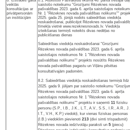
8. Izstrādes gaitā
8.1. Atbilstoši Pašvaldību likuma 46. panta trešajai daļ
veiktās
saistošo noteikumu "Grozījumi Rēzeknes novada
konsultācijas ar
pašvaldības 2023. gada 6. aprīļa saistošajos noteiku
privātpersonām
Nr. 1 "Rēzeknes novada pašvaldības nolikums"" proje
un institūcijām
2025. gada 25. jūnijā nodots sabiedrības viedokļa
noskaidrošanai, publicējot Rēzeknes novada pašvaldī
tīmekļa vietnē www.rezeknesnovads.lv. Viedokļa
izteikšanas termiņš noteikts divas nedēļas no
publicēšanas dienas
Sabiedrības viedokļa noskaidrošanai "Grozījumi
Rēzeknes novada pašvaldības 2023. gada 6. aprīļa
saistošajos noteikumos Nr. 1 "Rēzeknes novada
pašvaldības nolikums"" projekts nosūtīts Rēzeknes
novada pašvaldības pagastu un Viļānu pilsētas
konsultatīvajām padomēm.
8.2. Sabiedrības viedokļa noskaidrošanas termiņā līdz
2025. gada 9. jūlijam par saistošo noteikumu "Grozīju
Rēzeknes novada pašvaldības 2023. gada 6. aprīļa
saistošajos noteikumos Nr. 1 "Rēzeknes novada
11
pašvaldības nolikums"" projektu ir saņemti
fizisku
personu (S.P., I.B., J.K., L.T., A.V., S.S., I.R., A.R., J.
I.T., V.H., K.P.) viedokļi, kur vienas fiziskas personas
213
(I.B.) viedoklim pievienoti
(divi simti trīspadsmit)
5
Rēzeknes novada iedzīvotāju paraksti un
(piecu)