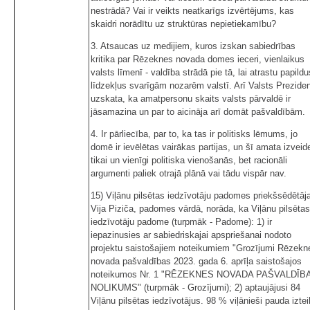
nestrādā? Vai ir veikts neatkarīgs izvērtējums, kas
skaidri norādītu uz struktūras nepietiekamību?
3. Atsaucas uz medijiem, kuros izskan sabiedrības
kritika par Rēzeknes novada domes ieceri, vienlaikus
valsts līmenī - valdība strādā pie tā, lai atrastu papildu
līdzekļus svarīgām nozarēm valstī. Arī Valsts Prezide
uzskata, ka amatpersonu skaits valsts pārvaldē ir
jāsamazina un par to aicināja arī domāt pašvaldībām.
4. Ir pārliecība, par to, ka tas ir politisks lēmums, jo
domē ir ievēlētas vairākas partijas, un šī amata izveide
tikai un vienīgi politiska vienošanās, bet racionāli
argumenti paliek otrajā plānā vai tādu vispār nav.
15) Viļānu pilsētas iedzīvotāju padomes priekšsēdētāj
Vija Piziča, padomes vārdā, norāda, ka Viļānu pilsētas
iedzīvotāju padome (turpmāk - Padome): 1) ir
iepazinusies ar sabiedriskajai apspriešanai nodoto
projektu saistošajiem noteikumiem "Grozījumi Rēzekn
novada pašvaldības 2023. gada 6. aprīļa saistošajos
noteikumos Nr. 1 "RĒZEKNES NOVADA PAŠVALDĪB
NOLIKUMS" (turpmāk - Grozījumi); 2) aptaujājusi 84
Viļānu pilsētas iedzīvotājus. 98 % viļānieši pauda iztei