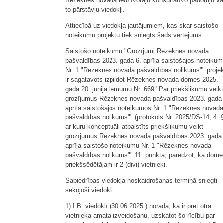
Rēzeknes novada iedzīvotāju konsultatīvo padomju va
to pārstāvju viedokļi.
Attiecībā uz viedokļa jautājumiem, kas skar saistošo
noteikumu projektu tiek sniegts šāds vērtējums.
Saistošo noteikumu "Grozījumi Rēzeknes novada
pašvaldības 2023. gada 6. aprīļa saistošajos noteiku
Nr. 1 "Rēzeknes novada pašvaldības nolikums"" proje
ir sagatavots izpildot Rēzeknes novada domes 2025.
gada 20. jūnija lēmumu Nr. 669 "Par priekšlikumu veikt
grozījumus Rēzeknes novada pašvaldības 2023. gada 
aprīļa saistošajos noteikumos Nr. 1 "Rēzeknes novada
pašvaldības nolikums"" (protokols Nr. 2025/DS-14, 4. §
ar kuru konceptuāli atbalstīts priekšlikumu veikt
grozījumus Rēzeknes novada pašvaldības 2023. gada 
aprīļa saistošo noteikumu Nr. 1 "Rēzeknes novada
pašvaldības nolikums"" 11. punktā, paredzot, ka dome
priekšsēdētājam ir 2 (divi) vietnieki.
Sabiedrības viedokļa noskaidrošanas termiņā sniegti
sekojoši viedokļi:
1) I.B. viedoklī (30.06.2025.) norāda, ka ir pret otrā
vietnieka amata izveidošanu, uzskatot šo rīcību par