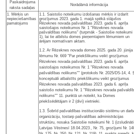
Paskaidrojuma
Norādāmā informācija
raksta sadaļas
1. Mērķis un
1.1. Saistošo noteikumu izdošanas mērķis ir izdarīt
nepieciešamības
grozījumus 2023. gada 1. maijā spēkā stājušos
pamatojums
Rēzeknes novada pašvaldības 2023. gada 6. aprīļa
saistošajos noteikumos Nr. 1 "Rēzeknes novada
pašvaldības nolikums" (turpmāk - Saistošie noteikumi 
1), lai tie atbilstu domes pieņemtajiem lēmumiem un
ārējam normatīvam aktam.
1.2. Ar Rēzeknes novada domes 2025. gada 20. jūnija
lēmumu Nr. 669 "Par priekšlikumu veikt grozījumus
Rēzeknes novada pašvaldības 2023. gada 6. aprīļa
saistošajos noteikumos Nr. 1 "Rēzeknes novada
pašvaldības nolikums"" (protokols Nr. 2025/DS-14, 4. §)
konceptuāli atbalstīts priekšlikumu veikt grozījumus
Rēzeknes novada pašvaldības 2023. gada 6. aprīļa
saistošo noteikumu Nr. 1 "Rēzeknes novada pašvaldī
nolikums"" 11. punktā un noteikt, ka Domes
priekšsēdētājam ir 2 (divi) vietnieki.
1.3. Šobrīd pašvaldības institucionālo sistēmu un darb
organizāciju, tostarp pašvaldības administrācijas
struktūru, nosaka Saistošie noteikumi Nr. 1 (izsludināti
Latvijas Vēstnesī 18.04.2023., Nr. 75, grozījumi Nr. 14
Nr. 175, Nr. 250, Nr. 121, Nr. 119). 11. punkts paredz, 