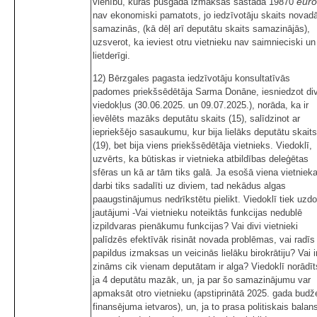
euro
vienību, kuras pusgada izmaksas sastāda 19870
nav ekonomiski pamatots, jo iedzīvotāju skaits novad
samazinās, (kā dēļ arī deputātu skaits samazinājās),
uzsverot, ka ieviest otru vietnieku nav saimnieciski un
lietderīgi.
12) Bērzgales pagasta iedzīvotāju konsultatīvās
padomes priekšsēdētāja Sarma Donāne, iesniedzot di
viedokļus (30.06.2025. un 09.07.2025.), norāda, ka ir
ievēlēts mazāks deputātu skaits (15), salīdzinot ar
iepriekšējo sasaukumu, kur bija lielāks deputātu skaits
(19), bet bija viens priekšsēdētāja vietnieks. Viedoklī,
uzvērts, ka būtiskas ir vietnieka atbildības deleģētas
sfēras un kā ar tām tiks galā. Ja esošā viena vietniek
darbi tiks sadalīti uz diviem, tad nekādus algas
paaugstinājumus nedrīkstētu pielikt. Viedoklī tiek uzdo
jautājumi -Vai vietnieku noteiktās funkcijas nedublē
izpildvaras pienākumu funkcijas? Vai divi vietnieki
palīdzēs efektīvāk risināt novada problēmas, vai radīs
papildus izmaksas un veicinās lielāku birokrātiju? Vai i
zināms cik vienam deputātam ir alga? Viedoklī norādīt
ja 4 deputātu mazāk, un, ja par šo samazinājumu var
apmaksāt otro vietnieku (apstiprinātā 2025. gada budž
finansējuma ietvaros), un, ja to prasa politiskais balan