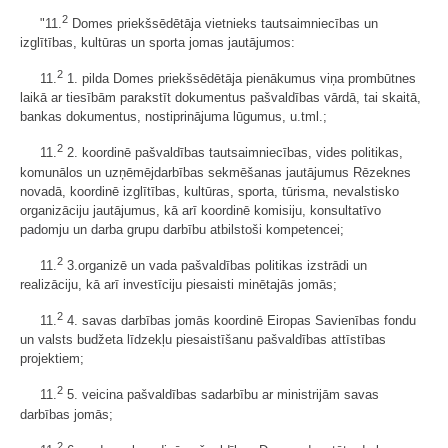
2
"11.
Domes priekšsēdētāja vietnieks tautsaimniecības un
izglītības, kultūras un sporta jomas jautājumos:
2
11.
1. pilda Domes priekšsēdētāja pienākumus viņa prombūtnes
laikā ar tiesībām parakstīt dokumentus pašvaldības vārdā, tai skaitā,
bankas dokumentus, nostiprinājuma lūgumus, u.tml.;
2
11.
2. koordinē pašvaldības tautsaimniecības, vides politikas,
komunālos un uzņēmējdarbības sekmēšanas jautājumus Rēzeknes
novadā, koordinē izglītības, kultūras, sporta, tūrisma, nevalstisko
organizāciju jautājumus, kā arī koordinē komisiju, konsultatīvo
padomju un darba grupu darbību atbilstoši kompetencei;
2
11.
3.organizē un vada pašvaldības politikas izstrādi un
realizāciju, kā arī investīciju piesaisti minētajās jomās;
2
11.
4. savas darbības jomās koordinē Eiropas Savienības fondu
un valsts budžeta līdzekļu piesaistīšanu pašvaldības attīstības
projektiem;
2
11.
5. veicina pašvaldības sadarbību ar ministrijām savas
darbības jomās;
2