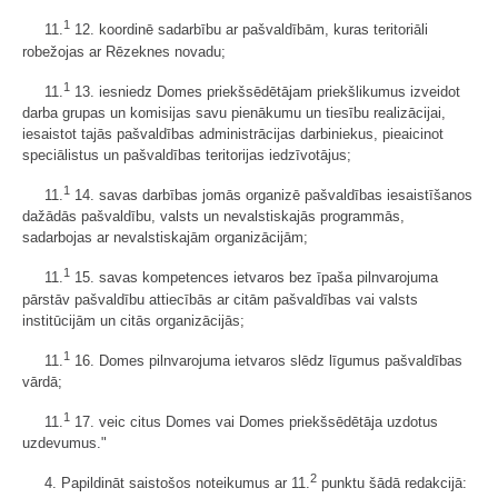
1
11.
12. koordinē sadarbību ar pašvaldībām, kuras teritoriāli
robežojas ar Rēzeknes novadu;
1
11.
13. iesniedz Domes priekšsēdētājam priekšlikumus izveidot
darba grupas un komisijas savu pienākumu un tiesību realizācijai,
iesaistot tajās pašvaldības administrācijas darbiniekus, pieaicinot
speciālistus un pašvaldības teritorijas iedzīvotājus;
1
11.
14. savas darbības jomās organizē pašvaldības iesaistīšanos
dažādās pašvaldību, valsts un nevalstiskajās programmās,
sadarbojas ar nevalstiskajām organizācijām;
1
11.
15. savas kompetences ietvaros bez īpaša pilnvarojuma
pārstāv pašvaldību attiecībās ar citām pašvaldības vai valsts
institūcijām un citās organizācijās;
1
11.
16. Domes pilnvarojuma ietvaros slēdz līgumus pašvaldības
vārdā;
1
11.
17. veic citus Domes vai Domes priekšsēdētāja uzdotus
uzdevumus."
2
4. Papildināt saistošos noteikumus ar 11.
punktu šādā redakcijā: