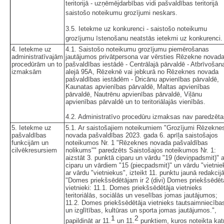
teritorijā - uzņēmējdarbības vidi pašvaldības teritorijā
saistošo noteikumu grozījumi neskars.
3.5. Ietekme uz konkurenci - saistošo noteikumu
grozījumu īstenošanu neatstās ietekmi uz konkurenci.
4. Ietekme uz
4.1. Saistošo noteikumu grozījumu piemērošanas
administratīvajām
jautājumos privātpersona var vērsties Rēzekne novad
procedūrām un to
pašvaldības iestādē - Centrālajā pārvaldē - Atbrīvošan
izmaksām
alejā 95A, Rēzeknē vai jebkurā no Rēzeknes novada
pašvaldības iestādēm - Dricānu apvienības pārvaldē,
Kaunatas apvienības pārvaldē, Maltas apvienības
pārvaldē, Nautrēnu apvienības pārvaldē, Viļānu
apvienības pārvaldē un to teritoriālajās vienībās.
4.2. Administratīvo procedūru izmaksas nav paredzēta
5. Ietekme uz
5.1. Ar saistošajiem noteikumiem "Grozījumi Rēzekne
pašvaldības
novada pašvaldības 2023. gada 6. aprīļa saistošajos
funkcijām un
noteikumos Nr. 1 "Rēzeknes novada pašvaldības
cilvēkresursiem
nolikums"" paredzēts Saistošajos noteikumos Nr. 1:
aizstāt 3. punktā ciparu un vārdu "19 (deviņpadsmit)" a
ciparu un vārdiem "15 (piecpadsmit)" un vārdu "vietnie
ar vārdu "vietniekus", izteikt 11. punktu jaunā redakcijā
"Domes priekšsēdētājam ir 2 (divi) Domes priekšsēdēt
vietnieki: 11.1. Domes priekšsēdētāja vietnieks
teritoriālās, sociālās un veselības jomas jautājumos;
11.2. Domes priekšsēdētāja vietnieks tautsaimniecība
un izglītības, kultūras un sporta jomas jautājumos.",
1
2
papildināt ar 11.
un 11.
punktiem, kuros noteikta kat