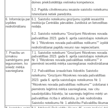
domes priekšsēdētāja vietnieka kompetence.
5.2. Papildu cilvēkresursu iesaiste saistošo noteikumu
īstenošanā netiek paredzēta.
6. Informācija par
6.1. Saistošo noteikumu grozījumu izpildē iesaistītā
izpildes
institūcija Centrālās pārvaldes Juridiskā un lietvedības
nodrošināšanu
nodaļa.
6.2. Saistošo noteikumu "Grozījumi Rēzeknes novada
pašvaldības 2023. gada 6. aprīļa saistošajos noteiku
Nr. 1 "Rēzeknes novada pašvaldības nolikums"" izpild
nodrošināšanai papildu resursi nav nepieciešami.
7. Prasību un
7.1. Saistošie noteikumi "Grozījumi Rēzeknes novada
izmaksu
pašvaldības 2023. gada 6. aprīļa saistošajos noteiku
samērīgums pret
Nr. 1 "Rēzeknes novada pašvaldības nolikums"" ir
ieguvumiem, ko
piemēroti iecerētā mērķa sasniegšanas nodrošināšanai
sniedz mērķa
sasniegšana
7.2. Pašvaldības izraudzītais līdzeklis Saistošo
noteikumu "Grozījumi Rēzeknes novada pašvaldības
2023. gada 6. aprīļa saistošajos noteikumos Nr. 1
"Rēzeknes novada pašvaldības nolikums"" izdošanai i
piemērots leģitīmā mērķa sasniegšanai, nav citu
saudzējošāku līdzekļu, lai sasniegtu leģitīmo mērķi un
pašvaldības rīcība ir atbilstoša, jo tiek nodrošināta
Saistošo noteikumu Nr. 1 atbilstību Pašvaldību likum