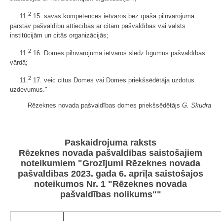
2
11.
15. savas kompetences ietvaros bez īpaša pilnvarojuma
pārstāv pašvaldību attiecībās ar citām pašvaldības vai valsts
institūcijām un citās organizācijās;
2
11.
16. Domes pilnvarojuma ietvaros slēdz līgumus pašvaldības
vārdā;
2
11.
17. veic citus Domes vai Domes priekšsēdētāja uzdotus
uzdevumus."
Rēzeknes novada pašvaldības domes priekšsēdētājs
G. Skudra
Paskaidrojuma raksts
Rēzeknes novada pašvaldības saistošajiem
noteikumiem "Grozījumi Rēzeknes novada
pašvaldības 2023. gada 6. aprīļa saistošajos
noteikumos Nr. 1 "Rēzeknes novada
pašvaldības nolikums""