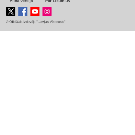
Pilnā versija
Par Likumi.lv
© Oficiālais izdevējs "Latvijas Vēstnesis"