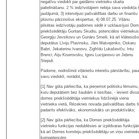
negatīvu viedokli par gaidāmo vietnieku skaita
palielināšanu. 2 % iedzīvotājiem nebija sava viedokļa 
jautājumā; 3) intervējusi pašvaldības darbu un finanšu
plūsmu pārzinošus ekspertus; 4) 08.07.25. Viļānu
pilsētas iedzīvotāju padomes sēdē ir uzklausījusi Do
priekšsēdētāju Guntaru Skudru, potenciālos vietniekus
Georgiju Jevsikovu un Gunāru Smeili, kā arī klātesoš
deputātus Līviju Plavinsku, Jāni Matvejenko, Oskaru
Babri, Jekaterinu Ivanovu, Zigfrīdu Lukaševiču, Intu
Brenci, Aiju Kiserovsku, Igoru Lucijanovu un Jeļenu
Stepuli.
Padome, nodrošinot viļāniešu interešu pārstāvību, pa
savu viedokli, norādot, ka:
[1] Nav gūta pārliecība, ka pieņemot politisku lēmumu,
kuru deputātiem bez šaubām ir tiesības, - ieviest divu
domes priekšsēdētāja vietniekus līdzšinējā viena
vietnieka vietā, Rēzeknes novada pašvaldības darbs t
padarīts efektīvāks, ekonomiskāks un produktīvāks;
[2] Nav gūta pārliecība, ka Domes priekšsēdētāja
vietnieku funkcijas nedublēsies ar izpildvaras funkcijā
kā arī Domes komiteju priekšsēdētāju un viņu vietniek
kompetencēm;