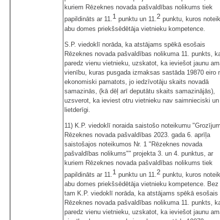
kuriem Rēzeknes novada pašvaldības nolikums tiek
1
2
papildināts ar 11.
punktu un 11.
punktu, kuros noteik
abu domes priekšsēdētāja vietnieku kompetence.
S.P. viedoklī norāda, ka atstājams spēkā esošais
Rēzeknes novada pašvaldības nolikuma 11. punkts, k
paredz vienu vietnieku, uzskatot, ka ieviešot jaunu am
vienību, kuras pusgada izmaksas sastāda 19870 eiro 
ekonomiski pamatots, jo iedzīvotāju skaits novadā
samazinās, (kā dēļ arī deputātu skaits samazinājās),
uzsverot, ka ieviest otru vietnieku nav saimnieciski un
lietderīgi.
11) K.P. viedoklī noraida saistošo noteikumu "Grozījum
Rēzeknes novada pašvaldības 2023. gada 6. aprīļa
saistošajos noteikumos Nr. 1 "Rēzeknes novada
pašvaldības nolikums"" projekta 3. un 4. punktus, ar
kuriem Rēzeknes novada pašvaldības nolikums tiek
1
2
papildināts ar 11.
punktu un 11.
punktu, kuros noteik
abu domes priekšsēdētāja vietnieku kompetence. Bez
tam K.P. viedoklī norāda, ka atstājams spēkā esošais
Rēzeknes novada pašvaldības nolikuma 11. punkts, k
paredz vienu vietnieku, uzskatot, ka ieviešot jaunu am