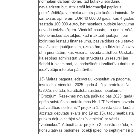
normālam darbam domē, tad būtisku iebildumu
nevajadzētu būt. Atbilstoši informācijai papildus
priekšsēdētāja vietnieka amats palielinās administratī
izmaksas apmēram EUR 40 000,00 gadā, kas 4 gados
euro
sastāda 160 000
, bet nesniegs būtisku ieguvumu
novada iedzīvotājiem. Viedoklī pausts, ka ņemot vērā
ekonomiskos apstākļus, kad ir aktuāli jautājumi par
izglītības iestāžu finansējumu, pašvaldības ceļu stāvok
sociālajiem jautājumiem, uzskatām, ka līdzekļi jānovir
šīm prioritātēm, kas veicina novada attīstību. Uzskata
ka esošās administratīvās struktūras un resursi jau
šobrīd ir pietiekami, lai nodrošinātu kvalitatīvu darbu u
iedzīvotāju interešu pārstāvību.
13) Maltas pagasta iedzīvotāju konsultatīvā padome,
iesniedzot viedokli - 2025. gada 4. jūlija protokolu Nr.
8/2025, norāda, ka atbalsta saistošo noteikumu
"Grozījumi Rēzeknes novada pašvaldības 2023. gada 
aprīļa saistošajos noteikumos Nr. 1 "Rēzeknes novada
pašvaldības nolikums"" projekta 1. punkta daļu, kurā t
aizstāts deputātu skaits (no 19 uz 15), taču neatbalsta
punkta daļu aizstājot vāru "vietnieku" ar vārdu
"vietniekus". Attiecība uz projekta 2. punktu norāda, k
konsultatīvās padomes locekļi (pieci no septiņiem) ir p