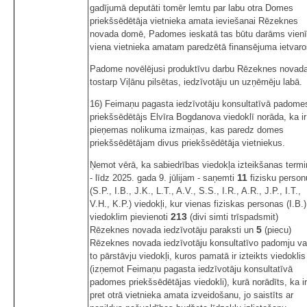
gadījumā deputāti tomēr lemtu par labu otra Domes
priekšsēdētāja vietnieka amata ieviešanai Rēzeknes
novada domē, Padomes ieskatā tas būtu darāms vienī
viena vietnieka amatam paredzētā finansējuma ietvaro
Padome novēlējusi produktīvu darbu Rēzeknes novada
tostarp Viļānu pilsētas, iedzīvotāju un uzņēmēju labā.
16) Feimaņu pagasta iedzīvotāju konsultatīvā padome
priekšsēdētājs Elvīra Bogdanova viedoklī norāda, ka ir
pieņemas nolikuma izmaiņas, kas paredz domes
priekšsēdētājam divus priekšsēdētāja vietniekus.
Ņemot vērā, ka sabiedrības viedokļa izteikšanas term
11
- līdz 2025. gada 9. jūlijam - saņemti
fizisku person
(S.P., I.B., J.K., L.T., A.V., S.S., I.R., A.R., J.P., I.T.,
V.H., K.P.) viedokļi, kur vienas fiziskas personas (I.B.)
213
viedoklim pievienoti
(divi simti trīspadsmit)
5
Rēzeknes novada iedzīvotāju paraksti un
(piecu)
Rēzeknes novada iedzīvotāju konsultatīvo padomju va
to pārstāvju viedokļi, kuros pamatā ir izteikts viedoklis
(izņemot Feimaņu pagasta iedzīvotāju konsultatīvā
padomes priekšsēdētājas viedokli), kurā norādīts, ka ir
pret otrā vietnieka amata izveidošanu, jo saistīts ar