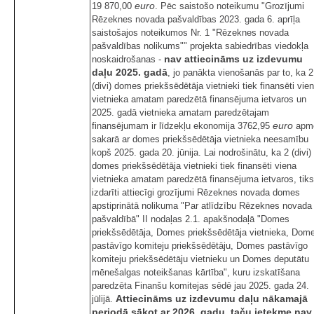
euro
19 870,00
. Pēc saistošo noteikumu "Grozījumi
Rēzeknes novada pašvaldības 2023. gada 6. aprīļa
saistošajos noteikumos Nr. 1 "Rēzeknes novada
pašvaldības nolikums"" projekta sabiedrības viedokļa
nav
attiecināms uz izdevumu
noskaidrošanas -
daļu 2025. gadā
, jo panākta vienošanās par to, ka 2
(divi) domes priekšsēdētāja vietnieki tiek finansēti vie
vietnieka amatam paredzētā finansējuma ietvaros un
2025. gadā vietnieka amatam paredzētajam
euro
finansējumam ir līdzekļu ekonomija 3762,95
apm
sakarā ar domes priekšsēdētāja vietnieka neesamību
kopš 2025. gada 20. jūnija. Lai nodrošinātu, ka 2 (divi)
domes priekšsēdētāja vietnieki tiek finansēti viena
vietnieka amatam paredzētā finansējuma ietvaros, tiks
izdarīti attiecīgi grozījumi Rēzeknes novada domes
apstiprinātā nolikuma "Par atlīdzību Rēzeknes novada
pašvaldībā" II nodaļas 2.1. apakšnodaļā "Domes
priekšsēdētāja, Domes priekšsēdētāja vietnieka, Dom
pastāvīgo komiteju priekšsēdētāju, Domes pastāvīgo
komiteju priekšsēdētāju vietnieku un Domes deputātu
mēnešalgas noteikšanas kārtība", kuru izskatīšana
paredzēta Finanšu komitejas sēdē jau 2025. gada 24.
Attiecināms uz izdevumu daļu nākamajā
jūlijā.
periodā sākot ar 2026. gadu, taču ietekme nav