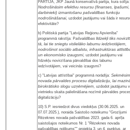
PARTIJA, JKP Jaunā konservatīvā partija, kura solīja:
Nodrošināsim efektīvu resursu (finanses, īpašumi,
darbinieki) izmantošanu pašvaldības funkciju
nodrošināšanai,
uzdodot jautājumu vai šāda ir resurs
efektivitāte?
b) Politiskā partija "Latvijas Reģionu Apvienība"
ašvaldības līdzekļi tiks novirzīt
programmā rakstīja: P
tā, lai tie sniegtu vislielāko labumu iedzīvotājiem,
nodrošinot sociālo atbalstu, infrastruktūras attīstīb
un ekonomisko izaugsmi,
uzdodot jautājumu vai
līdzekļu novirzīšana pārvaldībai dos labumu
iedzīvotājiem, vai veicinās izaugsmi?
Sekmēsi
c) "Latvijas attīstībai" programmā norādīja:
novada pārvaldes procesu digitalizāciju, lai mazin
birokrātisko slogu uzņēmējiem,
uzdodot jautājumu v
vietnieku skaita palielināšana nozīmē pārvaldes proce
digitalizāciju?
10) S.P. iesniedzot divus viedokļus (30.06.2025. un
07.07.2025.), noraida Saistošo noteikumu "Grozījumi
Rēzeknes novada pašvaldības 2023. gada 6. aprīļa
saistošajos noteikumos Nr. 1 "Rēzeknes novada
pašvaldības nolikums"" projekta 3. un 4. punktus, ar