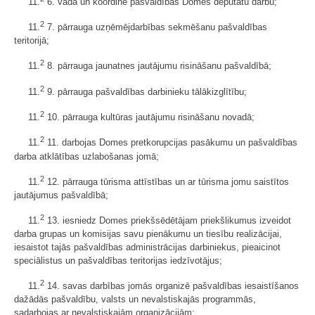
11.
6. vada un koordinē pašvaldības Domes deputātu darbu;
2
11.
7. pārrauga uzņēmējdarbības sekmēšanu pašvaldības
teritorijā;
2
11.
8. pārrauga jaunatnes jautājumu risināšanu pašvaldībā;
2
11.
9. pārrauga pašvaldības darbinieku tālākizglītību;
2
11.
10. pārrauga kultūras jautājumu risināšanu novadā;
2
11.
11. darbojas Domes pretkorupcijas pasākumu un pašvaldības
darba atklātības uzlabošanas jomā;
2
11.
12. pārrauga tūrisma attīstības un ar tūrisma jomu saistītos
jautājumus pašvaldībā;
2
11.
13. iesniedz Domes priekšsēdētājam priekšlikumus izveidot
darba grupas un komisijas savu pienākumu un tiesību realizācijai,
iesaistot tajās pašvaldības administrācijas darbiniekus, pieaicinot
speciālistus un pašvaldības teritorijas iedzīvotājus;
2
11.
14. savas darbības jomās organizē pašvaldības iesaistīšanos
dažādās pašvaldību, valsts un nevalstiskajās programmās,
sadarbojas ar nevalstiskajām organizācijām;