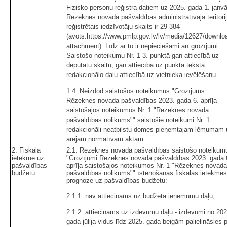
Fizisko personu reģistra datiem uz 2025. gada 1. janvā
Rēzeknes novada pašvaldības administratīvajā teritori
reģistrētais iedzīvotāju skaits ir 29 384
(avots:https://www.pmlp.gov.lv/lv/media/12627/downlo
attachment). Līdz ar to ir nepieciešami arī grozījumi
Saistošo noteikumu Nr. 1 3. punktā gan attiecībā uz
deputātu skaitu, gan attiecībā uz punkta teksta
redakcionālo daļu attiecībā uz vietnieka ievēlēšanu.
1.4. Neizdod saistošos noteikumus "Grozījums
Rēzeknes novada pašvaldības 2023. gada 6. aprīļa
saistošajos noteikumos Nr. 1 "Rēzeknes novada
pašvaldības nolikums"" saistošie noteikumi Nr. 1
redakcionāli neatbilstu domes pieņemtajam lēmumam 
ārējam normatīvam aktam.
2. Fiskālā
2.1. Rēzeknes novada pašvaldības saistošo noteikum
ietekme uz
"Grozījumi Rēzeknes novada pašvaldības 2023. gada 
pašvaldības
aprīļa saistošajos noteikumos Nr. 1 "Rēzeknes novada
budžetu
pašvaldības nolikums"" īstenošanas fiskālās ietekmes
prognoze uz pašvaldības budžetu:
2.1.1. nav attiecināms uz budžeta ieņēmumu daļu;
2.1.2. attiecināms uz izdevumu daļu - izdevumi no 202
gada jūlija vidus līdz 2025. gada beigām palielināsies 