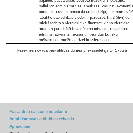
papildus pašvaldības budžeta līdzekļu izlietošanu,
palielinot administratīvās izmaksas, kas nav ekonomis
pamatoti, nav saimnieciski un lietderīgi, tiek ņemti vēr
izteiktie sabiedrības viedokļi, paredzot, ka 2 (divi) do
priekšsēdētāja vietnieki tiks finansēti viena vietnieka
amatam paredzētā finansējuma ietvaros, nepalielinot
administratīvās izmaksas un papildus būtisku
pašvaldības budžeta līdzekļu izlietošanu.
Rēzeknes novada pašvaldības domes priekšsēdētājs
G. Skudra
Pašvaldību saistošie noteikumi
Administratīvās atbildības ceļvedis
Apmācības