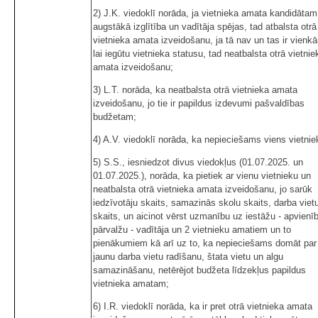
2) J.K. viedoklī norāda, ja vietnieka amata kandidātam 
augstākā izglītība un vadītāja spējas, tad atbalsta otrā
vietnieka amata izveidošanu, ja tā nav un tas ir vienkā
lai iegūtu vietnieka statusu, tad neatbalsta otrā vietnie
amata izveidošanu;
3) L.T. norāda, ka neatbalsta otrā vietnieka amata
izveidošanu, jo tie ir papildus izdevumi pašvaldības
budžetam;
4) A.V. viedoklī norāda, ka nepieciešams viens vietnie
5) S.S., iesniedzot divus viedokļus (01.07.2025. un
01.07.2025.), norāda, ka pietiek ar vienu vietnieku un
neatbalsta otrā vietnieka amata izveidošanu, jo sarūk
iedzīvotāju skaits, samazinās skolu skaits, darba viet
skaits, un aicinot vērst uzmanību uz iestāžu - apvienī
pārvalžu - vadītāja un 2 vietnieku amatiem un to
pienākumiem kā arī uz to, ka nepieciešams domāt par
jaunu darba vietu radīšanu, štata vietu un algu
samazināšanu, netērējot budžeta līdzekļus papildus
vietnieka amatam;
6) I.R. viedoklī norāda, ka ir pret otrā vietnieka amata