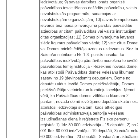
iedzīvotājus; 9) savas darbības jomās organizē
pašvaldības iesaistīšanos dažādās pašvaldību, valsts
nevalstiskajās programmās, sadarbojas ar
nevalstiskajām organizācijām; 10) savas kompetence
ietvaros bez īpaša pilnvarojuma pārstāv pašvaldību
attiecībās ar citām pašvaldības vai valsts institūcijām
citās organizācijās; 11) Domes pilnvarojuma ietvaros
slēdz līgumus pašvaldības vārdā; 12) veic citus Dome
vai Domes priekšsēdētāja uzdotus uzdevumus. Bez t
Saistošo noteikumu Nr. 1 3. punkts nosaka, ka
pašvaldības iedzīvotāju pārstāvību nodrošina to ievēlē
pašvaldības lēmējinstitūcija - Rēzeknes novada dome,
kas atbilstoši Pašvaldības domes vēlēšanu likumam
sastāv no 19 (deviņpadsmit) deputātiem. Dome no
deputātu vidus ievēlē Domes priekšsēdētāju, Domes
priekšsēdētāja vietnieku un komiteju locekļus. Ņemot
vērā, ka Pašvaldības domes vēlēšanu likumam 2.
pantam, novada domē ievēlējamo deputātu skaitu nos
atbilstoši iedzīvotāju skaitam, kāds attiecīgās
pašvaldības administratīvajā teritorijā vēlēšanu
izsludināšanas dienā ir reģistrēts Fizisko personu
reģistrā: 1) līdz 30 000 iedzīvotāju - 15 deputāti; 2) no
001 līdz 60 000 iedzīvotāju - 19 deputāti; 3) vairāk nek
60 000 iedzīvotāju - 23 deputāti. Saskaņā ar aktuālaji