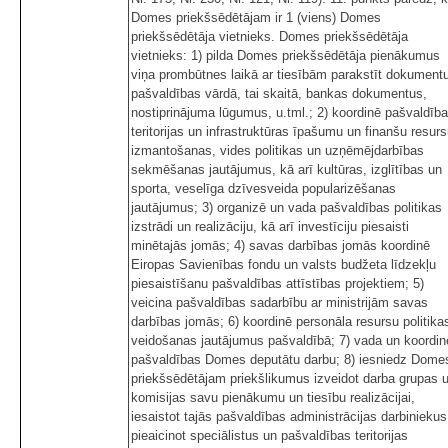
Domes priekšsēdētājam ir 1 (viens) Domes
priekšsēdētāja vietnieks. Domes priekšsēdētāja
vietnieks: 1) pilda Domes priekšsēdētāja pienākumus
viņa prombūtnes laikā ar tiesībām parakstīt dokument
pašvaldības vārdā, tai skaitā, bankas dokumentus,
nostiprinājuma lūgumus, u.tml.; 2) koordinē pašvaldīb
teritorijas un infrastruktūras īpašumu un finanšu resur
izmantošanas, vides politikas un uzņēmējdarbības
sekmēšanas jautājumus, kā arī kultūras, izglītības un
sporta, veselīga dzīvesveida popularizēšanas
jautājumus; 3) organizē un vada pašvaldības politikas
izstrādi un realizāciju, kā arī investīciju piesaisti
minētajās jomās; 4) savas darbības jomās koordinē
Eiropas Savienības fondu un valsts budžeta līdzekļu
piesaistīšanu pašvaldības attīstības projektiem; 5)
veicina pašvaldības sadarbību ar ministrijām savas
darbības jomās; 6) koordinē personāla resursu politika
veidošanas jautājumus pašvaldībā; 7) vada un koordin
pašvaldības Domes deputātu darbu; 8) iesniedz Dome
priekšsēdētājam priekšlikumus izveidot darba grupas 
komisijas savu pienākumu un tiesību realizācijai,
iesaistot tajās pašvaldības administrācijas darbiniekus
pieaicinot speciālistus un pašvaldības teritorijas