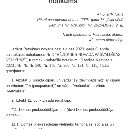
nolikums"
APSTIPRINĀTI
Rēzeknes novada domes 2025. gada 17. jūlija sēdē
(lēmums Nr. 679, prot. Nr. 2025/DS-16, 2. §)
Izdoti saskaņā ar Pašvaldību likuma
49. panta pirmo daļu
Izdarīt Rēzeknes novada pašvaldības 2023. gada 6. aprīļa
saistošajos noteikumos Nr. 1 "RĒZEKNES NOVADA PAŠVALDĪBAS
NOLIKUMS", turpmāk - saistošie noteikumi, (Latvijas Vēstnesis,
2023., Nr. 75, Nr. 140, Nr. 175, Nr. 250, Nr. 121, Nr. 119) šādus
grozījumus:
1. Aizstāt 3. punktā ciparu un vārdu "19 (deviņpadsmit)" ar ciparu
un vārdiem "15 (piecpadsmit)" un vārdu "vietnieku" ar vārdu
"vietniekus".
2. Izteikt 11. punktu šādā redakcijā:
"11. Domes priekšsēdētājam ir 2 (divi) Domes priekšsēdētāja
vietnieki:
11.1. Domes priekšsēdētāja vietnieks teritoriālās, sociālās un