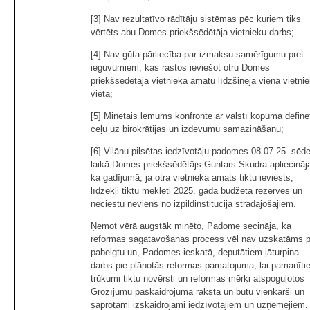
[3] Nav rezultatīvo rādītāju sistēmas pēc kuriem tiks
vērtēts abu Domes priekšsēdētāja vietnieku darbs;
[4] Nav gūta pārliecība par izmaksu samērīgumu pret
ieguvumiem, kas rastos ieviešot otru Domes
priekšsēdētāja vietnieka amatu līdzšinējā viena vietni
vietā;
[5] Minētais lēmums konfrontē ar valstī kopumā definē
ceļu uz birokrātijas un izdevumu samazināšanu;
[6] Viļānu pilsētas iedzīvotāju padomes 08.07.25. sēd
laikā Domes priekšsēdētājs Guntars Skudra apliecināj
ka gadījumā, ja otra vietnieka amats tiktu ieviests,
līdzekļi tiktu meklēti 2025. gada budžeta rezervēs un
neciestu neviens no izpildinstitūcijā strādājošajiem.
Ņemot vērā augstāk minēto, Padome secināja, ka
reformas sagatavošanas process vēl nav uzskatāms p
pabeigtu un, Padomes ieskatā, deputātiem jāturpina
darbs pie plānotās reformas pamatojuma, lai pamanīti
trūkumi tiktu novērsti un reformas mērķi atspoguļotos
Grozījumu paskaidrojuma rakstā un būtu vienkārši un
saprotami izskaidrojami iedzīvotājiem un uzņēmējiem.