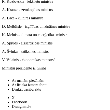
R. Kozlovskis - iekšlietu ministrs
A. Krauze - zemkopības ministrs
A. Lāce - kultūras ministre
D. Melbārde - izglītības un zinātnes ministre
K. Melnis - klimata un enerģētikas ministrs
A. Sprūds - aizsardzības ministrs
A. Švinka - satiksmes ministrs
V. Valainis - ekonomikas ministrs".
Ministru prezidente
E. Siliņa
Ar manām piezīmēm
Ar lielāka izmēra fontu
Drukāt tiesību aktu
X
Facebook
Draugiem.lv