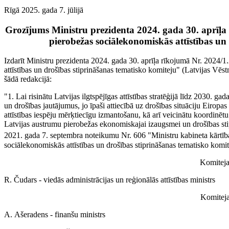
Rīgā 2025. gada 7. jūlijā
Grozījums Ministru prezidenta 2024. gada 30. aprīļa
pierobežas sociālekonomiskās attīstības un
Izdarīt Ministru prezidenta 2024. gada 30. aprīļa rīkojumā Nr. 2024/
attīstības un drošības stiprināšanas tematisko komiteju" (Latvijas Vēstn
šādā redakcijā:
"1. Lai risinātu Latvijas ilgtspējīgas attīstības stratēģijā līdz 2030. ga
un drošības jautājumus, jo īpaši attiecībā uz drošības situāciju Eirop
attīstības iespēju mērķtiecīgu izmantošanu, kā arī veicinātu koordinētu
Latvijas austrumu pierobežas ekonomiskajai izaugsmei un drošības st
2021. gada 7. septembra noteikumu Nr. 606 "Ministru kabineta kārtība
sociālekonomiskās attīstības un drošības stiprināšanas tematisko komit
Komiteja
R. Čudars - viedās administrācijas un reģionālās attīstības ministrs
Komiteja
A. Ašeradens - finanšu ministrs