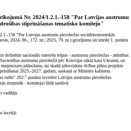
 rīkojumā Nr. 2024/1.2.1.-158 "Par Latvijas austrumu
 drošības stiprināšanas tematisko komiteju"
1.2.1.-158 "Par Latvijas austrumu pierobežas sociālekonomiskās
esis, 2024, 86., 172. nr.; 2025, 79. nr.) grozījumu un izteikt 1. punktu
dam definētās nacionālo interešu telpas - austrumu pierobežas - attīstības
as Savienības austrumu pierobežā pēc Krievijas sāktā kara Ukrainā, un
 starpnozaru plānošanu, tai skaitā pilnveidotu rīcības plāna projektu
iprināšanai 2025.-2027. gadam, saskaņā ar Ministru kabineta
1
s rullis" 202.
punktu izveidot Latvijas austrumu pierobežas
eju (turpmāk - komiteja) šādā sastāvā:
s vadītājs
s locekļi: