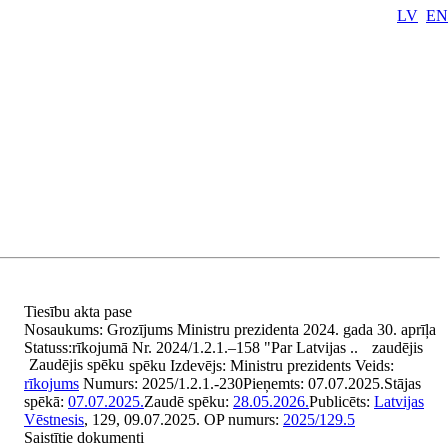
LV
EN
Tiesību akta pase
Nosaukums:
Grozījums Ministru prezidenta 2024. gada 30. aprīļa
Statuss:
rīkojumā Nr. 2024/1.2.1.–158 "Par Latvijas ..
zaudējis
Zaudējis spēku
spēku
Izdevējs:
Ministru prezidents
Veids:
rīkojums
Numurs:
2025/1.2.1.-230
Pieņemts:
07.07.2025.
Stājas
spēkā:
07.07.2025.
Zaudē spēku:
28.05.2026.
Publicēts:
Latvijas
Vēstnesis
, 129, 09.07.2025.
OP numurs:
2025/129.5
Saistītie dokumenti