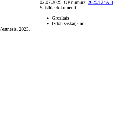
02.07.2025.
OP numurs:
2025/124A.3
Saistītie dokumenti
Grozītais
Izdoti saskaņā ar
Vēstnesis, 2023,