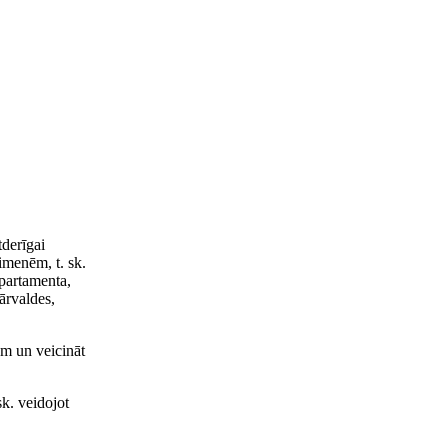
tderīgai
imenēm, t. sk.
epartamenta,
ārvaldes,
em un veicināt
sk. veidojot