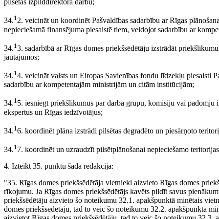
pilsētas izpilddirektora darbu;
1
34.
2. veicināt un koordinēt Pašvaldības sadarbību ar Rīgas plānošana
nepieciešamā finansējuma piesaistē tiem, veidojot sadarbību ar kompet
1
34.
3. sadarbībā ar Rīgas domes priekšsēdētāju izstrādāt priekšlikumus
jautājumos;
1
34.
4. veicināt valsts un Eiropas Savienības fondu līdzekļu piesaisti P
sadarbību ar kompetentajām ministrijām un citām institūcijām;
1
34.
5. iesniegt priekšlikumus par darba grupu, komisiju vai padomju iz
ekspertus un Rīgas iedzīvotājus;
1
34.
6. koordinēt plāna izstrādi pilsētas degradēto un piesārņoto teritorij
1
34.
7. koordinēt un uzraudzīt pilsētplānošanai nepieciešamo teritorij
4. Izteikt 35. punktu šādā redakcijā:
"35. Rīgas domes priekšsēdētāja vietnieki aizvieto Rīgas domes priek
rīkojumu. Ja Rīgas domes priekšsēdētājs kavēts pildīt savus pienāku
priekšsēdētāju aizvieto šo noteikumu 32.1. apakšpunktā minētais vietn
domes priekšsēdētāju, tad to veic šo noteikumu 32.2. apakšpunktā minē
aizvietot Rīgas domes priekšsēdētāju, tad to veic šo noteikumu 32.3. 