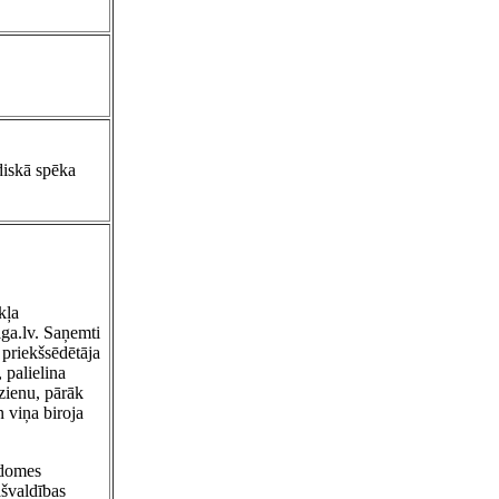
idiskā spēka
kļa
iga.lv. Saņemti
 priekšsēdētāja
 palielina
zienu, pārāk
 viņa biroja
 domes
ašvaldības