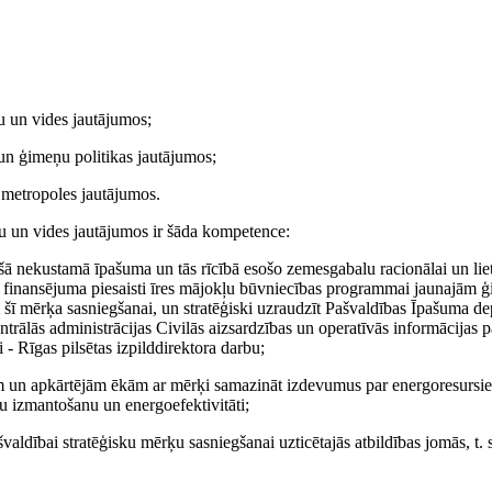
u un vides jautājumos;
 un ģimeņu politikas jautājumos;
s metropoles jautājumos.
u un vides jautājumos ir šāda kompetence:
šā nekustamā īpašuma un tās rīcībā esošo zemesgabalu racionālai un lie
āt finansējuma piesaisti īres mājokļu būvniecības programmai jaunajām ģ
 šī mērķa sasniegšanai, un stratēģiski uzraudzīt Pašvaldības Īpašuma d
trālās administrācijas Civilās aizsardzības un operatīvās informācijas p
- Rīgas pilsētas izpilddirektora darbu;
kām un apkārtējām ēkām ar mērķi samazināt izdevumus par energoresursi
u izmantošanu un energoefektivitāti;
valdībai stratēģisku mērķu sasniegšanai uzticētajās atbildības jomās, t. 