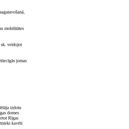
 sagatavošanā,
as mobilitātes
 sk. veidojot
ttiecīgās jomas
ētāja izdotu
Rīgas domes
ietot Rīgas
tnieki kavēti