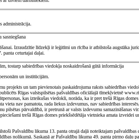
s ar diviem darbiniekiem.
s administrācija.
a sasniegšana
anai. Izraudzītie līdzekļi ir leģitīmi un rīcība ir atbilstoša augstāka jur
 panta ceturtajai daļai.
ijām, tostarp sabiedrības viedokļa noskaidrošanā gūtā informācija
tpersonām un institūcijām.
umu projekts un tam pievienotais paskaidrojuma raksts sabiedrības viedo
ublicēts Rīgas valstspilsētas pašvaldības oficiālajā tīmekļvietnē www.r
personas, kas izteikušas viedokli, norāda, ka ir pret trešā Rīgas domes
a vieta nav pamatota, rada liekus izdevumus, nav sabiedrības interesēs,
mu pilsētas pārvaldībā, ir pretrunā ar valsts izdevumu samazināšanas vir
ieciešami trešā Rīgas domes priekšsēdētāja vietnieka amata izveidei un
bilstoši Pašvaldību likuma 13. panta otrajā daļā noteiktajam pašvaldības
valdības nolikumā. Saskaņā ar Pašvaldību likuma 49. panta pirmo daļu p