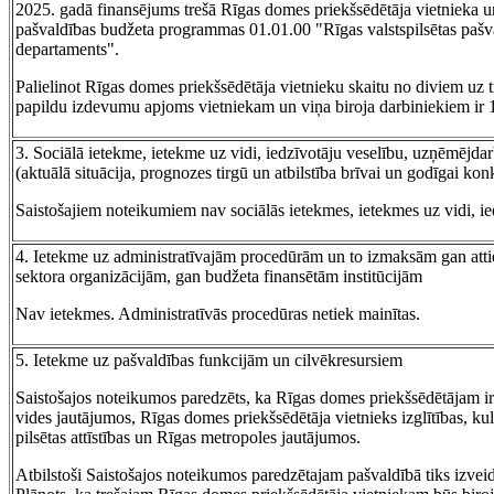
2025. gadā finansējums trešā Rīgas domes priekšsēdētāja vietnieka un
pašvaldības budžeta programmas 01.01.00 "Rīgas valstspilsētas pašva
departaments".
Palielinot Rīgas domes priekšsēdētāja vietnieku skaitu no diviem uz 
papildu izdevumu apjoms vietniekam un viņa biroja darbiniekiem ir
3. Sociālā ietekme, ietekme uz vidi, iedzīvotāju veselību, uzņēmējdar
(aktuālā situācija, prognozes tirgū un atbilstība brīvai un godīgai kon
Saistošajiem noteikumiem nav sociālās ietekmes, ietekmes uz vidi, ied
4. Ietekme uz administratīvajām procedūrām un to izmaksām gan attie
sektora organizācijām, gan budžeta finansētām institūcijām
Nav ietekmes. Administratīvās procedūras netiek mainītas.
5. Ietekme uz pašvaldības funkcijām un cilvēkresursiem
Saistošajos noteikumos paredzēts, ka Rīgas domes priekšsēdētājam ir 
vides jautājumos, Rīgas domes priekšsēdētāja vietnieks izglītības, ku
pilsētas attīstības un Rīgas metropoles jautājumos.
Atbilstoši Saistošajos noteikumos paredzētajam pašvaldībā tiks izveid