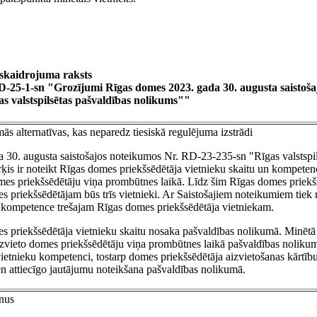
skaidrojuma raksts
RD-25-1-sn "Grozījumi Rīgas domes 2023. gada 30. augusta saistoš
s valstspilsētas pašvaldības nolikums""
s alternatīvas, kas neparedz tiesiskā regulējuma izstrādi
30. augusta saistošajos noteikumos Nr. RD-23-235-sn "Rīgas valstspil
ķis ir noteikt Rīgas domes priekšsēdētāja vietnieku skaitu un kompetenc
omes priekšsēdētāju viņa prombūtnes laikā. Līdz šim Rīgas domes priekš
s priekšsēdētājam būs trīs vietnieki. Ar Saistošajiem noteikumiem tiek 
ta kompetence trešajam Rīgas domes priekšsēdētāja vietniekam.
mes priekšsēdētāja vietnieku skaitu nosaka pašvaldības nolikumā. Minēt
 aizvieto domes priekšsēdētāju viņa prombūtnes laikā pašvaldības nolikum
vietnieku kompetenci, tostarp domes priekšsēdētāja aizvietošanas kārtīb
en attiecīgo jautājumu noteikšana pašvaldības nolikumā.
inus