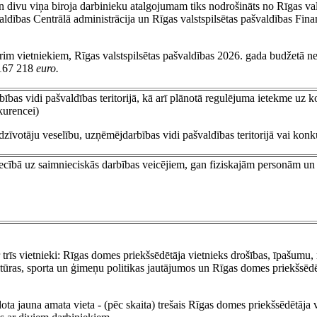
 divu viņa biroja darbinieku atalgojumam tiks nodrošināts no Rīgas val
ldības Centrālā administrācija un Rīgas valstspilsētas pašvaldības Fina
trim vietniekiem, Rīgas valstspilsētas pašvaldības 2026. gada budžetā n
 167 218
euro.
bības vidi pašvaldības teritorijā, kā arī plānotā regulējuma ietekme uz 
kurencei)
zīvotāju veselību, uzņēmējdarbības vidi pašvaldības teritorijā vai konk
cībā uz saimnieciskās darbības veicējiem, gan fiziskajām personām un 
trīs vietnieki: Rīgas domes priekšsēdētāja vietnieks drošības, īpašumu
ltūras, sporta un ģimeņu politikas jautājumos un Rīgas domes priekšsēdē
ota jauna amata vieta - (pēc skaita) trešais Rīgas domes priekšsēdētāja v