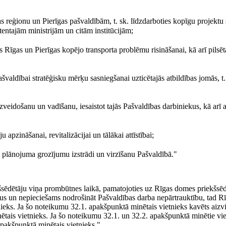
s reģionu un Pierīgas pašvaldībām, t. sk. līdzdarboties kopīgu projektu
entajām ministrijām un citām institūcijām;
 Rīgas un Pierīgas kopējo transporta problēmu risināšanai, kā arī pilsēt
ašvaldībai stratēģisku mērķu sasniegšanai uzticētajās atbildības jomās, t.
veidošanu un vadīšanu, iesaistot tajās Pašvaldības darbiniekus, kā arī a
u apzināšanai, revitalizācijai un tālākai attīstībai;
as plānojuma grozījumu izstrādi un virzīšanu Pašvaldībā."
šsēdētāju viņa prombūtnes laikā, pamatojoties uz Rīgas domes priekšsēd
mus un nepieciešams nodrošināt Pašvaldības darba nepārtrauktību, tad 
ieks. Ja šo noteikumu 32.1. apakšpunktā minētais vietnieks kavēts aizv
tais vietnieks. Ja šo noteikumu 32.1. un 32.2. apakšpunktā minētie vie
apakšpunktā minētais vietnieks."