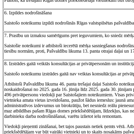
Plānots, ka trešajam Rīgas domes priekšsēdētāja vietniekam būs biroj
6. Izpildes nodrošināšana
Saistošo noteikumu izpildi nodrošinās Rīgas valstspilsētas pašvaldība
7. Prasību un izmaksu samērīgums pret ieguvumiem, ko sniedz mērķ
Saistošie noteikumi ir atbilstoši iecerētā mērķa sasniegšanas nodrošināš
tiesību normām, proti, Pašvaldību likuma 13. panta otrajai daļai un 17.
8. Izstrādes gaitā veiktās konsultācijas ar privātpersonām un institūc
Saistošo noteikumu izstrādes gaitā nav veiktas konsultācijas ar privā
Atbilstoši Pašvaldību likuma 46. panta trešajai daļai Saistošo noteik
noskaidrošanai no 2025. gada 16. jūnija līdz 2025. gada 30. jūnijam p
496 privātpersonu viedokļi par Saistošajiem noteikumiem. Visas privāt
vietnieka amata vietas izveidošanu, paužot šādus iemeslus: jaunā amat
administratīvos izdevumus un birokrātiju, bet nesniedz reālu pienesu
maz atbildības pašam Rīgas domes priekšsēdētājam, līdzekļus, kas nep
darbinieku darba nodrošināšanai, varētu izlietot ielu remontam.
Viedokļi pieņemti zināšanai, bet tajos paustais netiek ņemts vērā. At
priekšsēdētājam var būt vairāki vietnieki un to skaits nosakāms paš