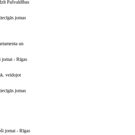
dzīt Pašvaldības
tiecīgās jomas
partamenta un
i jomai - Rīgas
sk. veidojot
tiecīgās jomas
oši jomai - Rīgas