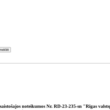
meklēt
aistošajos noteikumos Nr. RD-23-235-sn "Rīgas valstsp