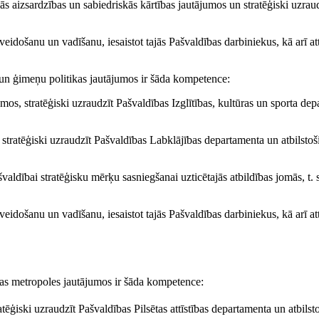
lās aizsardzības un sabiedriskās kārtības jautājumos un stratēģiski uzrau
eidošanu un vadīšanu, iesaistot tajās Pašvaldības darbiniekus, kā arī at
a un ģimeņu politikas jautājumos ir šāda kompetence:
umos, stratēģiski uzraudzīt Pašvaldības Izglītības, kultūras un sporta de
stratēģiski uzraudzīt Pašvaldības Labklājības departamenta un atbilstoš
valdībai stratēģisku mērķu sasniegšanai uzticētajās atbildības jomās, t. 
eidošanu un vadīšanu, iesaistot tajās Pašvaldības darbiniekus, kā arī at
gas metropoles jautājumos ir šāda kompetence:
atēģiski uzraudzīt Pašvaldības Pilsētas attīstības departamenta un atbilst