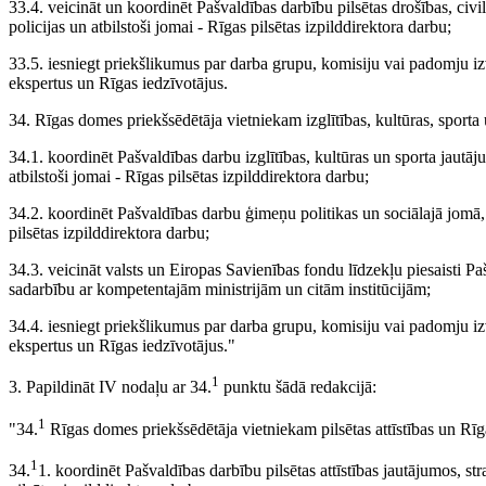
33.4. veicināt un koordinēt Pašvaldības darbību pilsētas drošības, civi
policijas un atbilstoši jomai - Rīgas pilsētas izpilddirektora darbu;
33.5. iesniegt priekšlikumus par darba grupu, komisiju vai padomju izv
ekspertus un Rīgas iedzīvotājus.
34. Rīgas domes priekšsēdētāja vietniekam izglītības, kultūras, sport
34.1. koordinēt Pašvaldības darbu izglītības, kultūras un sporta jautāj
atbilstoši jomai - Rīgas pilsētas izpilddirektora darbu;
34.2. koordinēt Pašvaldības darbu ģimeņu politikas un sociālajā jomā, 
pilsētas izpilddirektora darbu;
34.3. veicināt valsts un Eiropas Savienības fondu līdzekļu piesaisti Paš
sadarbību ar kompetentajām ministrijām un citām institūcijām;
34.4. iesniegt priekšlikumus par darba grupu, komisiju vai padomju izv
ekspertus un Rīgas iedzīvotājus."
1
3. Papildināt IV nodaļu ar 34.
punktu šādā redakcijā:
1
"34.
Rīgas domes priekšsēdētāja vietniekam pilsētas attīstības un Rī
1
34.
1. koordinēt Pašvaldības darbību pilsētas attīstības jautājumos, str