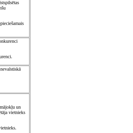
stspilsētas
nšu
epieciešamais
konkurenci
urenci.
nevalstiskā
, mājokļu un
tāja vietnieks
ietnieks.