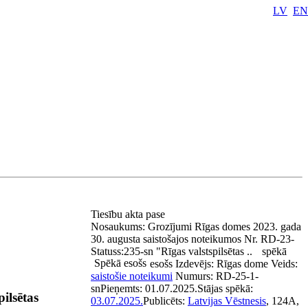
LV
EN
Tiesību akta pase
Nosaukums:
Grozījumi Rīgas domes 2023. gada
30. augusta saistošajos noteikumos Nr. RD-23-
Statuss:
235-sn "Rīgas valstspilsētas ..
spēkā
Spēkā esošs
esošs
Izdevējs:
Rīgas dome
Veids:
saistošie noteikumi
Numurs:
RD-25-1-
sn
Pieņemts:
01.07.2025.
Stājas spēkā:
ilsētas
03.07.2025.
Publicēts:
Latvijas Vēstnesis
, 124A,