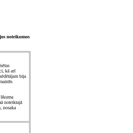
ajos noteikumos
sētas
i, kā arī
sēdētājam bija
mainīts
ā likuma
ā noteiktajā
u, nosaka