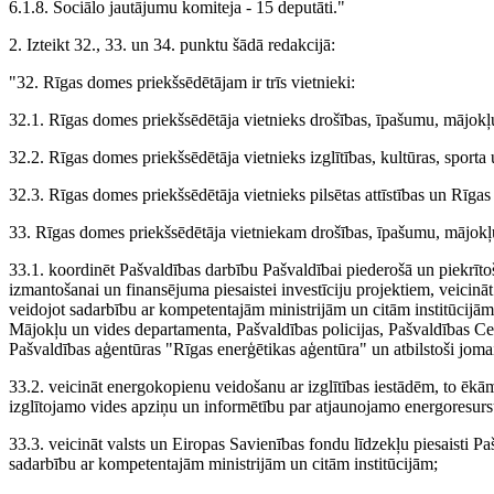
6.1.8. Sociālo jautājumu komiteja - 15 deputāti."
2. Izteikt 32., 33. un 34. punktu šādā redakcijā:
"32. Rīgas domes priekšsēdētājam ir trīs vietnieki:
32.1. Rīgas domes priekšsēdētāja vietnieks drošības, īpašumu, mājokļ
32.2. Rīgas domes priekšsēdētāja vietnieks izglītības, kultūras, sporta
32.3. Rīgas domes priekšsēdētāja vietnieks pilsētas attīstības un Rīga
33. Rīgas domes priekšsēdētāja vietniekam drošības, īpašumu, mājokļ
33.1. koordinēt Pašvaldības darbību Pašvaldībai piederošā un piekrīto
izmantošanai un finansējuma piesaistei investīciju projektiem, veicin
veidojot sadarbību ar kompetentajām ministrijām un citām institūcijām
Mājokļu un vides departamenta, Pašvaldības policijas, Pašvaldības Cen
Pašvaldības aģentūras "Rīgas enerģētikas aģentūra" un atbilstoši jomai 
33.2. veicināt energokopienu veidošanu ar izglītības iestādēm, to ē
izglītojamo vides apziņu un informētību par atjaunojamo energoresurs
33.3. veicināt valsts un Eiropas Savienības fondu līdzekļu piesaisti Paš
sadarbību ar kompetentajām ministrijām un citām institūcijām;