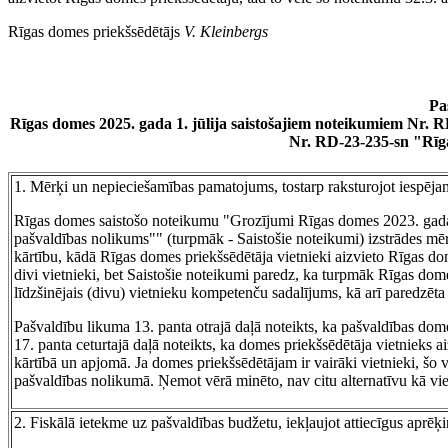
Rīgas domes priekšsēdētājs
V. Kleinbergs
Pa
Rīgas domes 2025. gada 1. jūlija saistošajiem noteikumiem Nr. 
Nr. RD-23-235-sn "Rīga
1. Mērķi un nepieciešamības pamatojums, tostarp raksturojot iespējamā
Rīgas domes saistošo noteikumu "Grozījumi Rīgas domes 2023. gada 
pašvaldības nolikums"" (turpmāk - Saistošie noteikumi) izstrādes mēr
kārtību, kādā Rīgas domes priekšsēdētāja vietnieki aizvieto Rīgas d
divi vietnieki, bet Saistošie noteikumi paredz, ka turpmāk Rīgas dome
līdzšinējais (divu) vietnieku kompetenču sadalījums, kā arī paredzē
Pašvaldību likuma 13. panta otrajā daļā noteikts, ka pašvaldības do
17. panta ceturtajā daļā noteikts, ka domes priekšsēdētāja vietnieks
kārtībā un apjomā. Ja domes priekšsēdētājam ir vairāki vietnieki, šo 
pašvaldības nolikumā. Ņemot vērā minēto, nav citu alternatīvu kā vi
2. Fiskālā ietekme uz pašvaldības budžetu, iekļaujot attiecīgus aprēķ