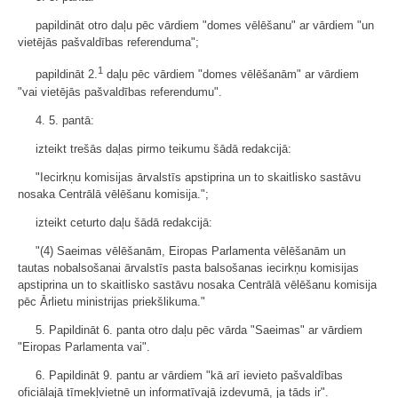
papildināt otro daļu pēc vārdiem "domes vēlēšanu" ar vārdiem "un
vietējās pašvaldības referenduma";
1
papildināt 2.
daļu pēc vārdiem "domes vēlēšanām" ar vārdiem
"vai vietējās pašvaldības referendumu".
4. 5. pantā:
izteikt trešās daļas pirmo teikumu šādā redakcijā:
"Iecirkņu komisijas ārvalstīs apstiprina un to skaitlisko sastāvu
nosaka Centrālā vēlēšanu komisija.";
izteikt ceturto daļu šādā redakcijā:
"(4) Saeimas vēlēšanām, Eiropas Parlamenta vēlēšanām un
tautas nobalsošanai ārvalstīs pasta balsošanas iecirkņu komisijas
apstiprina un to skaitlisko sastāvu nosaka Centrālā vēlēšanu komisija
pēc Ārlietu ministrijas priekšlikuma."
5. Papildināt 6. panta otro daļu pēc vārda "Saeimas" ar vārdiem
"Eiropas Parlamenta vai".
6. Papildināt 9. pantu ar vārdiem "kā arī ievieto pašvaldības
oficiālajā tīmekļvietnē un informatīvajā izdevumā, ja tāds ir".