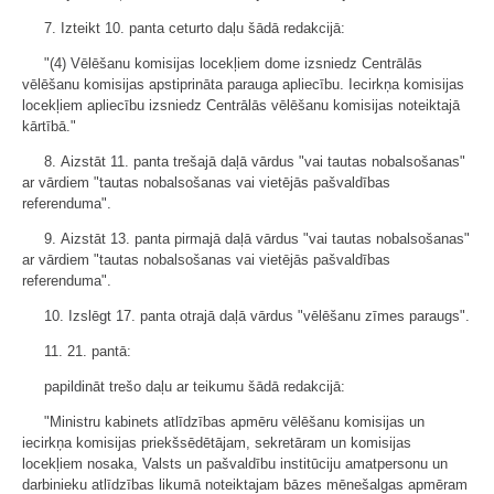
7. Izteikt 10. panta ceturto daļu šādā redakcijā:
"(4) Vēlēšanu komisijas locekļiem dome izsniedz Centrālās
vēlēšanu komisijas apstiprināta parauga apliecību. Iecirkņa komisijas
locekļiem apliecību izsniedz Centrālās vēlēšanu komisijas noteiktajā
kārtībā."
8. Aizstāt 11. panta trešajā daļā vārdus "vai tautas nobalsošanas"
ar vārdiem "tautas nobalsošanas vai vietējās pašvaldības
referenduma".
9. Aizstāt 13. panta pirmajā daļā vārdus "vai tautas nobalsošanas"
ar vārdiem "tautas nobalsošanas vai vietējās pašvaldības
referenduma".
10. Izslēgt 17. panta otrajā daļā vārdus "vēlēšanu zīmes paraugs".
11. 21. pantā:
papildināt trešo daļu ar teikumu šādā redakcijā:
"Ministru kabinets atlīdzības apmēru vēlēšanu komisijas un
iecirkņa komisijas priekšsēdētājam, sekretāram un komisijas
locekļiem nosaka, Valsts un pašvaldību institūciju amatpersonu un
darbinieku atlīdzības likumā noteiktajam bāzes mēnešalgas apmēram