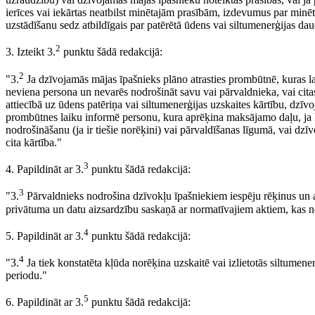
ierīces vai iekārtas neatbilst minētajām prasībām, izdevumus par minēt
uzstādīšanu sedz atbildīgais par patērētā ūdens vai siltumenerģijas d
2
3. Izteikt 3.
punktu šādā redakcijā:
2
"3.
Ja dzīvojamās mājas īpašnieks plāno atrasties prombūtnē, kuras l
neviena persona un nevarēs nodrošināt savu vai pārvaldnieka, vai cit
attiecībā uz ūdens patēriņa vai siltumenerģijas uzskaites kārtību, dzī
prombūtnes laiku informē personu, kura aprēķina maksājamo daļu, ja
nodrošināšanu (ja ir tiešie norēķini) vai pārvaldīšanas līgumā, vai dzī
cita kārtība."
3
4. Papildināt ar 3.
punktu šādā redakcijā:
3
"3.
Pārvaldnieks nodrošina dzīvokļu īpašniekiem iespēju rēķinus un ar
privātuma un datu aizsardzību saskaņā ar normatīvajiem aktiem, kas n
4
5. Papildināt ar 3.
punktu šādā redakcijā:
4
"3.
Ja tiek konstatēta kļūda norēķina uzskaitē vai izlietotās siltumen
periodu."
5
6. Papildināt ar 3.
punktu šādā redakcijā: