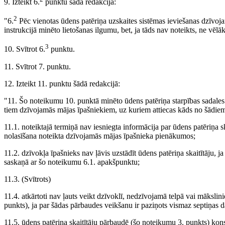
9. Izteikt 6.
punktu šādā redakcijā:
2
"6.
Pēc vienotas ūdens patēriņa uzskaites sistēmas ieviešanas dzīvojam
instrukcijā minēto lietošanas ilgumu, bet, ja tāds nav noteikts, ne vēlā
3
10. Svītrot 6.
punktu.
11. Svītrot 7. punktu.
12. Izteikt 11. punktu šādā redakcijā:
"11. Šo noteikumu 10. punktā minēto ūdens patēriņa starpības sadales 
tiem dzīvojamās mājas īpašniekiem, uz kuriem attiecas kāds no šādie
11.1. noteiktajā termiņā nav iesniegta informācija par ūdens patēriņa sk
nolasīšana noteikta dzīvojamās mājas īpašnieka pienākumos;
11.2. dzīvokļa īpašnieks nav ļāvis uzstādīt ūdens patēriņa skaitītāju, j
saskaņā ar šo noteikumu 6.1. apakšpunktu;
11.3. (Svītrots)
11.4. atkārtoti nav ļauts veikt dzīvoklī, nedzīvojamā telpā vai māksli
punkts), ja par šādas pārbaudes veikšanu ir paziņots vismaz septiņas d
11.5. ūdens patēriņa skaitītāju pārbaudē (šo noteikumu 3. punkts) kons