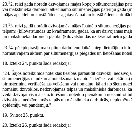
1
23.
2. reizi gadā norādīt dzīvojamās mājas kopējo siltumenerģijas pat
vai mākslinieka darbnīcu attiecināmo siltumenerģijas patēriņu gadā (m
mājas apsildei un karstā ūdens sagatavošanai un karstā ūdens cirkulāci
1
23.
3. reizi gadā norādīt dzīvojamās mājas īpatnējo siltumenerģijas pa
telpām) (kilovatstundās uz kvadrātmetru gadā), kā arī dzīvojamās māja
un mākslinieka darbnīcu platību (kilovatstundās uz kvadrātmetru gadā
1
23.
4. pēc pieprasījuma septiņu darbdienu laikā sniegt lietotājiem inf
normatīvajiem aktiem par siltumenerģijas piegādes un lietošanas not
18. Izteikt 24. punktu šādā redakcijā:
"24. Šajos noteikumos noteiktās tiesības pārbaudīt dzīvoklī, nedzīvojam
siltumenerģijas daudzuma noteikšanai izmantotās ierīces vai iekārtas) 
pirmstermiņa verificēšanas veikšanu vai nomaiņu, kā arī no šiem note
nomaiņu dzīvokļos, nedzīvojamās telpās un mākslinieka darbnīcās, kā a
veikt dzīvojamās mājas uzturēšanu, noteikto pienākumu noskaidrot ūde
dzīvokļos, nedzīvojamās telpās un mākslinieka darbnīcās, nepiemēro ārkā
epidēmiju vai pandēmiju."
19. Svītrot 25. punktu.
20. Izteikt 26. punktu šādā redakcijā: