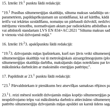
1
15. Izteikt 19.
punktu šādā redakcijā:
1
"19.
Prasības siltumenerģijas skaitītāju, siltuma maksas sadalītāju un
parametriem, papildaprīkojumam un uzstādīšanai, kā arī kārtība, kādā
ierīču vai iekārtas uzstādīšanu, nomaiņu un pārbaudi dzīvoklī, nedzīv
mērījumu vienotību, normatīvajam aktam par radioiekārtu atbilstības n
vai atbilstoši standartam LVS EN 834+AC:2021 "Siltuma maksas sadalītā
ir vienota visā dzīvojamā mājā."
2
16. Izteikt 19.
3. apakšpunktu šādā redakcijā:
2
"19.
3. dzīvojamās mājas īpašniekam, kurš nav ļāvis veikt siltumenerģi
siltumenerģijas skaitītājs vai tā metroloģiskais aizsargzīmogojums (plo
siltumenerģijas skaitītāja darbība, maksājamās daļas noteikšanu par k
mākslinieka darbnīcām ar maksimālo enerģijas patēriņu;".
1
17. Papildināt ar 23.
punktu šādā redakcijā:
1
"23.
Pārvaldniekam ir pienākums bez atsevišķas samaksas rēķinos par
1
23.
1. reizi mēnesī norādīt dzīvojamās mājas kopējo siltumenerģijas p
neapdzīvojamo telpu vai mākslinieka darbnīcu attiecināmo siltumenerģ
patērēto siltumenerģiju dzīvojamās mājas apsildei un karstā ūdens saga