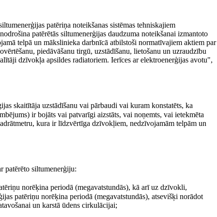
 siltumenerģijas patēriņa noteikšanas sistēmas tehniskajiem
 nodrošina patērētās siltumenerģijas daudzuma noteikšanai izmantoto
ojamā telpā un mākslinieka darbnīcā atbilstoši normatīvajiem aktiem par
ovērtēšanu, piedāvāšanu tirgū, uzstādīšanu, lietošanu un uzraudzību
ji dzīvokļa apsildes radiatoriem. Ierīces ar elektroenerģijas avotu",
jas skaitītāja uzstādīšanu vai pārbaudi vai kuram konstatēts, ka
mbējums) ir bojāts vai patvarīgi aizstāts, vai noņemts, vai ietekmēta
vadrātmetru, kura ir līdzvērtīga dzīvokļiem, nedzīvojamām telpām un
 patērēto siltumenerģiju:
atēriņu norēķina periodā (megavatstundās), kā arī uz dzīvokli,
ijas patēriņu norēķina periodā (megavatstundās), atsevišķi norādot
tavošanai un karstā ūdens cirkulācijai;