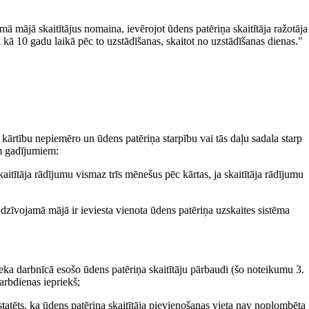
ā mājā skaitītājus nomaina, ievērojot ūdens patēriņa skaitītāja ražotāja
k kā 10 gadu laikā pēc to uzstādīšanas, skaitot no uzstādīšanas dienas."
kārtību nepiemēro un ūdens patēriņa starpību vai tās daļu sadala starp
m gadījumiem:
aitītāja rādījumu vismaz trīs mēnešus pēc kārtas, ja skaitītāja rādījumu
a dzīvojamā mājā ir ieviesta vienota ūdens patēriņa uzskaites sistēma
nieka darbnīcā esošo ūdens patēriņa skaitītāju pārbaudi (šo noteikumu 3.
arbdienas iepriekš;
tatēts, ka ūdens patēriņa skaitītāja pievienošanas vieta nav noplombēta