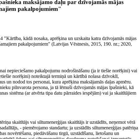
īpašnieka maksājamo daļu par dzīvojamās mājas
amajiem pakalpojumiem"
4 "Kārtība, kādā nosaka, aprēķina un uzskaita katra dzīvojamās mājas
amajiem pakalpojumiem" (Latvijas Vēstnesis, 2015, 190. nr.; 2020,
ai nepieciešamo pakalpojumu nodrošināšanu (ja ir tiešie norēķini) vai
iešie norēķini) noteiktajā termiņā un kārtībā nolasa dzīvoklī,
umus un nodod tos personai, kura aprēķina maksājamās daļas apmēru.
nieku pilnvarota persona, ja tā lēmuši dzīvojamās mājas īpašnieki, kā
nas sistēma (ar atvērta tipa datu pārraides iespējām) vai ja skaitītājiem
iņa skaitītājs vai siltumenerģijas skaitītājs ir uzstādīts, neņemot vērā
dalītājs, - piemērojamo standartu; ja uzstādīts siltumenerģijas patēriņa
ības novērtēšanu, piedāvāšanu tirgū, uzstādīšanu, lietošanu un
 patērētā ūdens vai siltumenerģijas daudzuma noteikšanai izmantotās