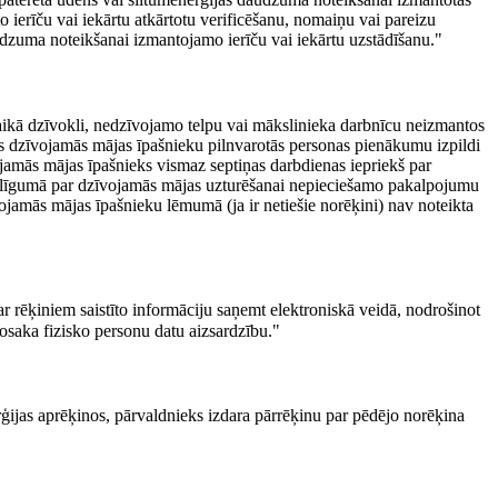
o ierīču vai iekārtu atkārtotu verificēšanu, nomaiņu vai pareizu
audzuma noteikšanai izmantojamo ierīču vai iekārtu uzstādīšanu."
aikā dzīvokli, nedzīvojamo telpu vai mākslinieka darbnīcu neizmantos
as dzīvojamās mājas īpašnieku pilnvarotās personas pienākumu izpildi
vojamās mājas īpašnieks vismaz septiņas darbdienas iepriekš par
 līgumā par dzīvojamās mājas uzturēšanai nepieciešamo pakalpojumu
vojamās mājas īpašnieku lēmumā (ja ir netiešie norēķini) nav noteikta
 rēķiniem saistīto informāciju saņemt elektroniskā veidā, nodrošinot
osaka fizisko personu datu aizsardzību."
erģijas aprēķinos, pārvaldnieks izdara pārrēķinu par pēdējo norēķina