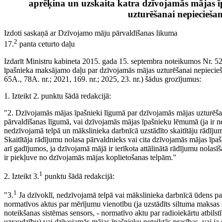
aprēķina un uzskaita katra dzīvojamās mājas 
uzturēšanai nepiecieš
Izdoti saskaņā ar Dzīvojamo māju pārvaldīšanas likuma
2
17.
panta ceturto daļu
Izdarīt Ministru kabineta 2015. gada 15. septembra noteikumos Nr. 52
īpašnieka maksājamo daļu par dzīvojamās mājas uzturēšanai nepiecieš
65A., 78A. nr.; 2021, 169. nr.; 2025, 23. nr.) šādus grozījumus:
1. Izteikt 2. punktu šādā redakcijā:
"2. Dzīvojamās mājas īpašnieki līgumā par dzīvojamās mājas uzturēšan
pārvaldīšanas līgumā, vai dzīvojamās mājas īpašnieku lēmumā (ja ir net
nedzīvojamā telpā un mākslinieka darbnīcā uzstādīto skaitītāju rādīj
Skaitītāja rādījumu nolasa pārvaldnieks vai cita dzīvojamās mājas īpaš
arī gadījumos, ja dzīvojamā mājā ir ierīkota attālinātā rādījumu nolasīša
ir piekļuve no dzīvojamās mājas koplietošanas telpām."
1
2. Izteikt 3.
punktu šādā redakcijā:
1
"3.
Ja dzīvoklī, nedzīvojamā telpā vai mākslinieka darbnīcā ūdens patēr
normatīvos aktus par mērījumu vienotību (ja uzstādīts siltuma maksas sa
noteikšanas sistēmas sensors, - normatīvo aktu par radioiekārtu atbilst
uzraudzību) vai dzīvojamās mājas īpašnieku noteiktās prasības, vai ja