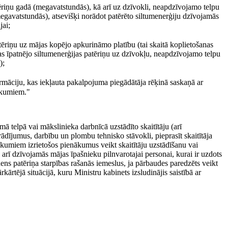
ēriņu gadā (megavatstundās), kā arī uz dzīvokli, neapdzīvojamo telpu
egavatstundās), atsevišķi norādot patērēto siltumenerģiju dzīvojamās
jai;
tēriņu uz mājas kopējo apkurināmo platību (tai skaitā koplietošanas
s īpatnējo siltumenerģijas patēriņu uz dzīvokļu, neapdzīvojamo telpu
);
ormāciju, kas iekļauta pakalpojuma piegādātāja rēķinā saskaņā ar
eikumiem."
ā telpā vai mākslinieka darbnīcā uzstādīto skaitītāju (arī
rādījumus, darbību un plombu tehnisko stāvokli, pieprasīt skaitītāja
ikumiem izrietošos pienākumus veikt skaitītāju uzstādīšanu vai
rī dzīvojamās mājas īpašnieku pilnvarotajai personai, kurai ir uzdots
ns patēriņa starpības rašanās iemeslus, ja pārbaudes paredzēts veikt
rtējā situācijā, kuru Ministru kabinets izsludinājis saistībā ar