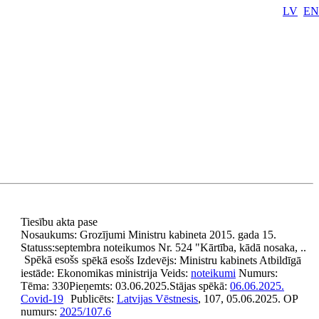
LV
EN
Tiesību akta pase
Nosaukums:
Grozījumi Ministru kabineta 2015. gada 15.
Statuss:
septembra noteikumos Nr. 524 "Kārtība, kādā nosaka, ..
Spēkā esošs
spēkā esošs
Izdevējs:
Ministru kabinets
Atbildīgā
iestāde:
Ekonomikas ministrija
Veids:
noteikumi
Numurs:
Tēma:
330
Pieņemts:
03.06.2025.
Stājas spēkā:
06.06.2025.
Covid-19
Publicēts:
Latvijas Vēstnesis
, 107, 05.06.2025.
OP
numurs:
2025/107.6