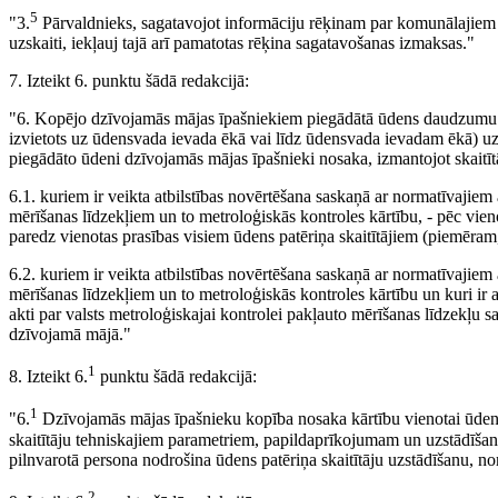
5
"3.
Pārvaldnieks, sagatavojot informāciju rēķinam par komunālajiem 
uzskaiti, iekļauj tajā arī pamatotas rēķina sagatavošanas izmaksas."
7. Izteikt 6. punktu šādā redakcijā:
"6. Kopējo dzīvojamās mājas īpašniekiem piegādātā ūdens daudzumu 
izvietots uz ūdensvada ievada ēkā vai līdz ūdensvada ievadam ēkā) u
piegādāto ūdeni dzīvojamās mājas īpašnieki nosaka, izmantojot skaitīt
6.1. kuriem ir veikta atbilstības novērtēšana saskaņā ar normatīvajie
mērīšanas līdzekļiem un to metroloģiskās kontroles kārtību, - pēc vie
paredz vienotas prasības visiem ūdens patēriņa skaitītājiem (piemēra
6.2. kuriem ir veikta atbilstības novērtēšana saskaņā ar normatīvajie
mērīšanas līdzekļiem un to metroloģiskās kontroles kārtību un kuri ir 
akti par valsts metroloģiskajai kontrolei pakļauto mērīšanas līdzekļu sa
dzīvojamā mājā."
1
8. Izteikt 6.
punktu šādā redakcijā:
1
"6.
Dzīvojamās mājas īpašnieku kopība nosaka kārtību vienotai ūdens p
skaitītāju tehniskajiem parametriem, papildaprīkojumam un uzstādīšana
pilnvarotā persona nodrošina ūdens patēriņa skaitītāju uzstādīšanu, n
2