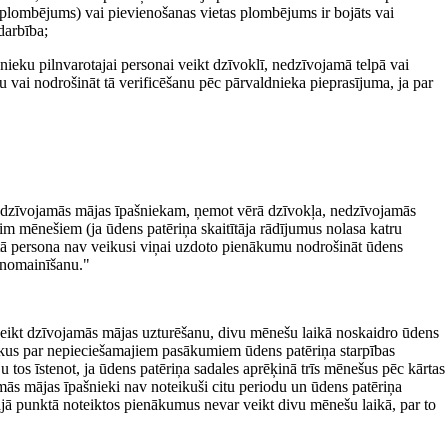
 (plombējums) vai pievienošanas vietas plombējums ir bojāts vai
darbība;
nieku pilnvarotajai personai veikt dzīvoklī, nedzīvojamā telpā vai
 vai nodrošināt tā verificēšanu pēc pārvaldnieka pieprasījuma, ja par
 dzīvojamās mājas īpašniekam, ņemot vērā dzīvokļa, nedzīvojamās
im mēnešiem (ja ūdens patēriņa skaitītāja rādījumus nolasa katru
otā persona nav veikusi viņai uzdoto pienākumu nodrošināt ūdens
i nomainīšanu."
veikt dzīvojamās mājas uzturēšanu, divu mēnešu laikā noskaidro ūdens
iekus par nepieciešamajiem pasākumiem ūdens patēriņa starpības
tos īstenot, ja ūdens patēriņa sadales aprēķinā trīs mēnešus pēc kārtas
amās mājas īpašnieki nav noteikuši citu periodu un ūdens patēriņa
šajā punktā noteiktos pienākumus nevar veikt divu mēnešu laikā, par to