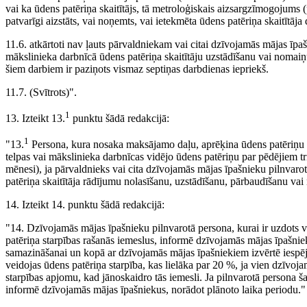
vai ka ūdens patēriņa skaitītājs, tā metroloģiskais aizsargzīmogojums
patvarīgi aizstāts, vai noņemts, vai ietekmēta ūdens patēriņa skaitītāja 
11.6. atkārtoti nav ļauts pārvaldniekam vai citai dzīvojamās mājas īpaš
mākslinieka darbnīcā ūdens patēriņa skaitītāju uzstādīšanu vai nomaiņu
šiem darbiem ir paziņots vismaz septiņas darbdienas iepriekš.
11.7. (Svītrots)".
1
13. Izteikt 13.
punktu šādā redakcijā:
1
"13.
Persona, kura nosaka maksājamo daļu, aprēķina ūdens patēriņu
telpas vai mākslinieka darbnīcas vidējo ūdens patēriņu par pēdējiem tr
mēnesi), ja pārvaldnieks vai cita dzīvojamās mājas īpašnieku pilnvar
patēriņa skaitītāja rādījumu nolasīšanu, uzstādīšanu, pārbaudīšanu va
14. Izteikt 14. punktu šādā redakcijā:
"14. Dzīvojamās mājas īpašnieku pilnvarotā persona, kurai ir uzdots 
patēriņa starpības rašanās iemeslus, informē dzīvojamās mājas īpašn
samazināšanai un kopā ar dzīvojamās mājas īpašniekiem izvērtē iespēju 
veidojas ūdens patēriņa starpība, kas lielāka par 20 %, ja vien dzīvoj
starpības apjomu, kad jānoskaidro tās iemesli. Ja pilnvarotā persona 
informē dzīvojamās mājas īpašniekus, norādot plānoto laika periodu."