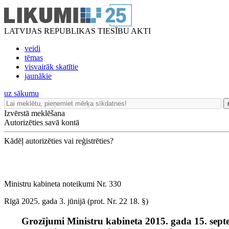
LATVIJAS REPUBLIKAS TIESĪBU AKTI
veidi
tēmas
visvairāk skatītie
jaunākie
uz sākumu
Izvērstā meklēšana
Autorizēties savā kontā
Kādēļ autorizēties vai reģistrēties?
Ministru kabineta noteikumi Nr. 330
Rīgā 2025. gada 3. jūnijā (prot. Nr. 22 18. §)
Grozījumi Ministru kabineta 2015. gada 15. sep