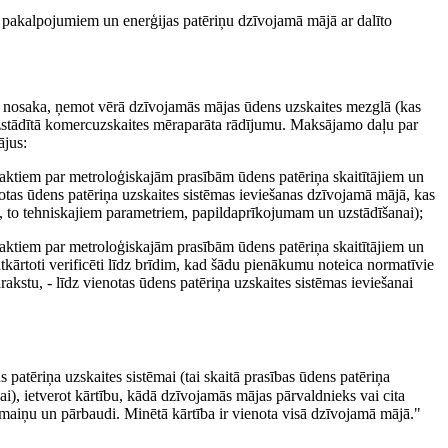
pakalpojumiem un enerģijas patēriņu dzīvojamā mājā ar dalīto
nosaka, ņemot vērā dzīvojamās mājas ūdens uzskaites mezglā (kas
zstādītā komercuzskaites mēraparāta rādījumu. Maksājamo daļu par
ājus:
m aktiem par metroloģiskajām prasībām ūdens patēriņa skaitītājiem un
notas ūdens patēriņa uzskaites sistēmas ieviešanas dzīvojamā mājā, kas
m, to tehniskajiem parametriem, papildaprīkojumam un uzstādīšanai);
m aktiem par metroloģiskajām prasībām ūdens patēriņa skaitītājiem un
atkārtoti verificēti līdz brīdim, kad šādu pienākumu noteica normatīvie
rakstu, - līdz vienotas ūdens patēriņa uzskaites sistēmas ieviešanai
atēriņa uzskaites sistēmai (tai skaitā prasības ūdens patēriņa
i), ietverot kārtību, kādā dzīvojamās mājas pārvaldnieks vai cita
omaiņu un pārbaudi. Minētā kārtība ir vienota visā dzīvojamā mājā."