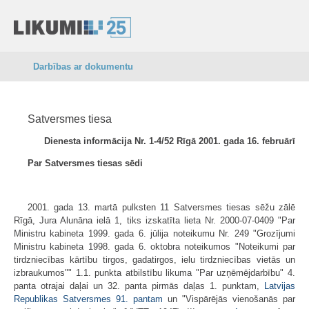
Darbības ar dokumentu
Satversmes tiesa
Dienesta informācija Nr. 1-4/52 Rīgā 2001. gada 16. februārī
Par Satversmes tiesas sēdi
2001. gada 13. martā pulksten 11 Satversmes tiesas sēžu zālē
Rīgā, Jura Alunāna ielā 1, tiks izskatīta lieta Nr. 2000-07-0409 "Par
Ministru kabineta 1999. gada 6. jūlija noteikumu Nr. 249 "Grozījumi
Ministru kabineta 1998. gada 6. oktobra noteikumos "Noteikumi par
tirdzniecības kārtību tirgos, gadatirgos, ielu tirdzniecības vietās un
izbraukumos"" 1.1. punkta atbilstību likuma "Par uzņēmējdarbību" 4.
panta otrajai daļai un 32. panta pirmās daļas 1. punktam,
Latvijas
Republikas Satversmes
91. pantam
un "Vispārējās vienošanās par