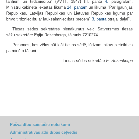
tarifiem un tirdzniecību" (VVTT, 1947) III. panta
4.
paragrāfam,
Ministru kabineta iekārtas likuma
14. pantam
un likuma "Par Igaunijas
Republikas, Latvijas Republikas un Lietuvas Republikas līgumu par
brīvo tirdzniecību ar lauksaimniecības precēm"
3. panta
otrajai daļai".
Tiesas sēdes sekretāres pienākumus veic Satversmes tiesas
sēžu sekretāre Egija Rozenberga, tālrunis 7210274.
Personas, kas vēlas būt klāt tiesas sēdē, lūdzam laikus pieteikties
pa minēto tālruni.
Tiesas sēdes sekretāre
E. Rozenberga
Pašvaldību saistošie noteikumi
Administratīvās atbildības ceļvedis