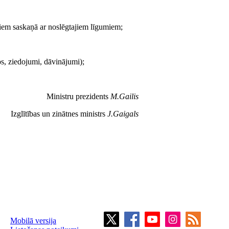
kļiem saskaņā ar noslēgtajiem līgumiem;
os, ziedojumi, dāvinājumi);
Ministru prezidents
M.Gailis
Izglītības un zinātnes ministrs
J.Gaigals
Mobilā versija