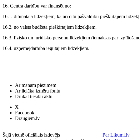
16. Centra darbību var finansēt no:
16.1. dibinātāja līdzekļiem, kā arī citu pašvaldību piešķirtajiem līdze
16.2. no valsts budžeta piešķirtajiem līdzekļiem;
16.3. fizisko un juridisko personu līdzekļiem (iemaksas par izglītošan
16.4. uzņēmējdarbībā iegūtajiem līdzekļiem.
Ar manām piezīmēm
Ar lielāka izmēra fontu
Drukāt tiesību aktu
X
Facebook
Draugiem.lv
Šajā vietnē oficiālais izdevējs
Par Likumi.lv