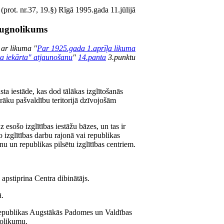
(prot. nr.37, 19.§) Rīgā 1995.gada 11.jūlijā
raugnolikums
 ar likuma "
Par 1925.gada 1.aprīļa likuma
ta iekārta" atjaunošanu
"
14.panta
3.punktu
lsta iestāde, kas dod tālākas izglītošanās
irāku pašvaldību teritorijā dzīvojošām
 esošo izglītības iestāžu bāzes, un tas ir
 izglītības darbu rajonā vai republikas
nu un republikas pilsētu izglītības centriem.
apstiprina Centra dibinātājs.
ā.
 Republikas Augstākās Padomes un Valdības
nolikumu.