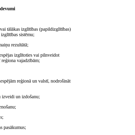
uzdevumi
vai tālākas izglītības (papildizglītības)
izglītības sistēmu;
maiņu rezultātā;
espējas izglītoties vai pilnveidot
ī reģiona vajadzībām;
iespējām reģionā un valstī, nodrošināt
 izveidi un izdošanu;
tenošanu;
s;
bas pasākumus;