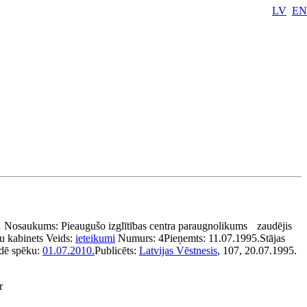
LV
EN
u
Nosaukums:
Pieaugušo izglītības centra paraugnolikums
zaudējis
u kabinets
Veids:
ieteikumi
Numurs:
4
Pieņemts:
11.07.1995.
Stājas
dē spēku:
01.07.2010.
Publicēts:
Latvijas Vēstnesis
, 107, 20.07.1995.
r