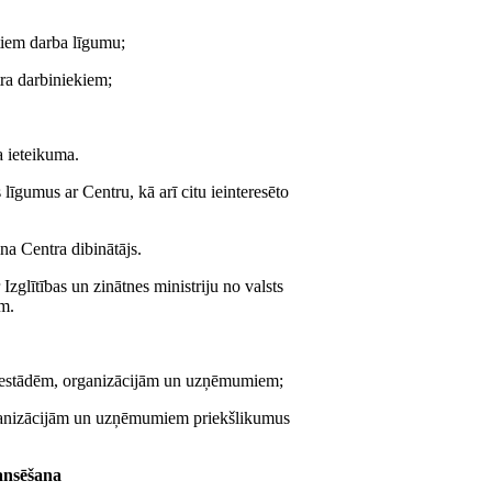
tiem darba līgumu;
ra darbiniekiem;
a ieteikuma.
līgumus ar Centru, kā arī citu ieinteresēto
na Centra dibinātājs.
Izglītības un zinātnes ministriju no valsts
ām.
o iestādēm, organizācijām un uzņēmumiem;
rganizācijām un uzņēmumiem priekšlikumus
nansēšana