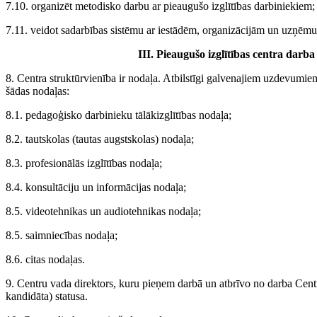
7.10. organizēt metodisko darbu ar pieaugušo izglītības darbiniekiem;
7.11. veidot sadarbības sistēmu ar iestādēm, organizācijām un uzņēmu 
III. Pieaugušo izglītības centra darba
8. Centra struktūrvienība ir nodaļa. Atbilstīgi galvenajiem uzdevumi
šādas nodaļas:
8.1. pedagoģisko darbinieku tālākizglītības nodaļa;
8.2. tautskolas (tautas augstskolas) nodaļa;
8.3. profesionālās izglītības nodaļa;
8.4. konsultāciju un informācijas nodaļa;
8.5. videotehnikas un audiotehnikas nodaļa;
8.5. saimniecības nodaļa;
8.6. citas nodaļas.
9. Centru vada direktors, kuru pieņem darbā un atbrīvo no darba Cent
kandidāta) statusa.