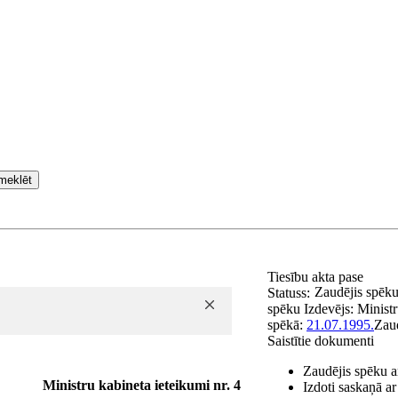
meklēt
Tiesību akta pase
Zaudējis spēk
Statuss:
spēku
Izdevējs:
Ministr
spēkā:
21.07.1995.
Zau
Saistītie dokumenti
Zaudējis spēku a
Ministru kabineta ieteikumi nr. 4
Izdoti saskaņā ar