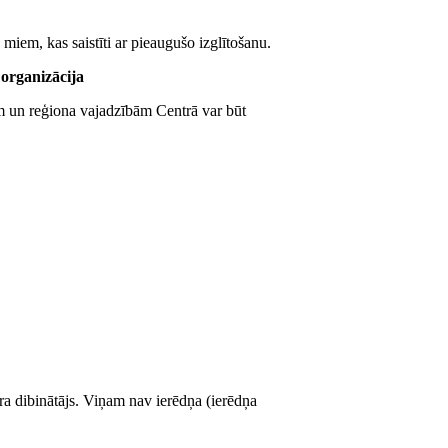
miem, kas saistīti ar pieaugušo izglītošanu.
 organizācija
em un reģiona vajadzībām Centrā var būt
ra dibinātājs. Viņam nav ierēdņa (ierēdņa