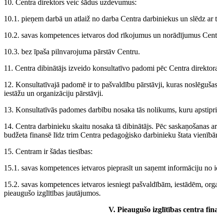
10. Centra direktors veic šādus uzdevumus:
10.1. pieņem darbā un atlaiž no darba Centra darbiniekus un slēdz ar 
10.2. savas kompetences ietvaros dod rīkojumus un norādījumus Cent
10.3. bez īpaša pilnvarojuma pārstāv Centru.
11. Centra dibinātājs izveido konsultatīvo padomi pēc Centra direktor
12. Konsultatīvajā padomē ir to pašvaldību pārstāvji, kuras noslēgušas 
iestāžu un organizāciju pārstāvji.
13. Konsultatīvās padomes darbību nosaka tās nolikums, kuru apstipri
14. Centra darbinieku skaitu nosaka tā dibinātājs. Pēc saskaņošanas ar 
budžeta finansē līdz trim Centra pedagoģisko darbinieku štata vienīb
15. Centram ir šādas tiesības:
15.1. savas kompetences ietvaros pieprasīt un saņemt informāciju n
15.2. savas kompetences ietvaros iesniegt pašvaldībām, iestādēm, o
pieaugušo izglītības jautājumos.
V. Pieaugušo izglītības centra fi