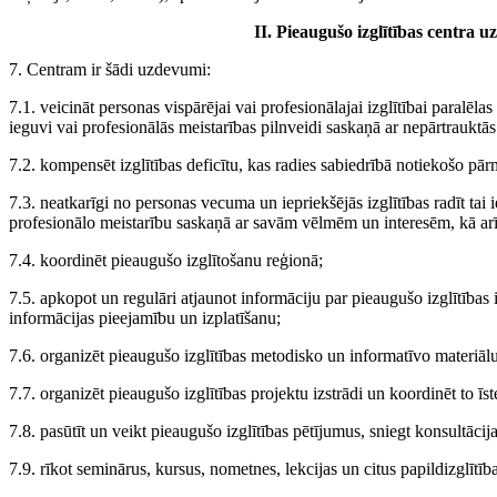
II. Pieaugušo izglītības centra 
7. Centram ir šādi uzdevumi:
7.1. veicināt personas vispārējai vai profesionālajai izglītībai paralēlas 
ieguvi vai profesionālās meistarības pilnveidi saskaņā ar nepārtrauktās 
7.2. kompensēt izglītības deficītu, kas radies sabiedrībā notiekošo pār
7.3. neatkarīgi no personas vecuma un iepriekšējās izglītības radīt tai i
profesionālo meistarību saskaņā ar savām vēlmēm un interesēm, kā ar
7.4. koordinēt pieaugušo izglītošanu reģionā;
7.5. apkopot un regulāri atjaunot informāciju par pieaugušo izglītības 
informācijas pieejamību un izplatīšanu;
7.6. organizēt pieaugušo izglītības metodisko un informatīvo materiālu
7.7. organizēt pieaugušo izglītības projektu izstrādi un koordinēt to īs
7.8. pasūtīt un veikt pieaugušo izglītības pētījumus, sniegt konsultācija
7.9. rīkot seminārus, kursus, nometnes, lekcijas un citus papildizglītī