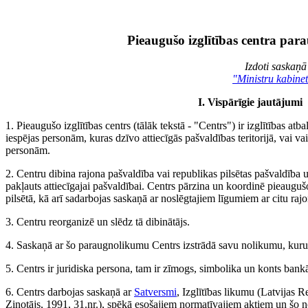
Pieaugušo izglītības centra pa
Izdoti saskaņā
"Ministru kabine
I. Vispārīgie jautājumi
1. Pieaugušo izglītības centrs (tālāk tekstā - "Centrs") ir izglītības atba
iespējas personām, kuras dzīvo attiecīgās pašvaldības teritorijā, vai va
personām.
2. Centru dibina rajona pašvaldība vai republikas pilsētas pašvaldība uz
pakļauts attiecīgajai pašvaldībai. Centrs pārzina un koordinē pieaugušo
pilsētā, kā arī sadarbojas saskaņā ar noslēgtajiem līgumiem ar citu rajo
3. Centru reorganizē un slēdz tā dibinātājs.
4. Saskaņā ar šo paraugnolikumu Centrs izstrādā savu nolikumu, kuru 
5. Centrs ir juridiska persona, tam ir zīmogs, simbolika un konts bank
6. Centrs darbojas saskaņā ar
Satversmi
, Izglītības likumu (Latvijas
Ziņotājs, 1991, 31.nr.), spēkā esošajiem normatīvajiem aktiem un šo 