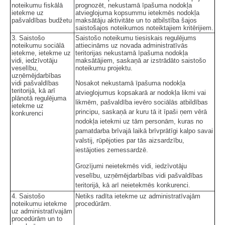
noteikumu fiskālā
prognozēt, nekustamā īpašuma nodokļa
ietekme uz
atvieglojuma kopsummu ietekmēs nodokļa
pašvaldības budžetu
maksātāju aktivitāte un to atbilstība šajos
saistošajos noteikumos noteiktajiem kritērijiem.
3. Saistošo
Saistošo noteikumu tiesiskais regulējums
noteikumu sociālā
attiecināms uz novada administratīvās
ietekme, ietekme uz
teritorijas nekustamā īpašuma nodokļa
vidi, iedzīvotāju
maksātājiem, saskaņā ar izstrādāto saistošo
veselību,
noteikumu projektu.
uzņēmējdarbības
vidi pašvaldības
Nosakot nekustamā īpašuma nodokļa
teritorijā, kā arī
atvieglojumus kopsakarā ar nodokļa likmi vai
plānotā regulējuma
likmēm, pašvaldība ievēro sociālās atbildības
ietekme uz
principu, saskaņā ar kuru tā it īpaši ņem vērā
konkurenci
nodokļa ietekmi uz tām personām, kuras no
pamatdarba brīvajā laikā brīvprātīgi kalpo savai
valstij, rūpējoties par tās aizsardzību,
iestājoties zemessardzē.
Grozījumi neietekmēs vidi, iedzīvotāju
veselību, uzņēmējdarbības vidi pašvaldības
teritorijā, kā arī neietekmēs konkurenci.
4. Saistošo
Netiks radīta ietekme uz administratīvajām
noteikumu ietekme
procedūrām.
uz administratīvajām
procedūrām un to