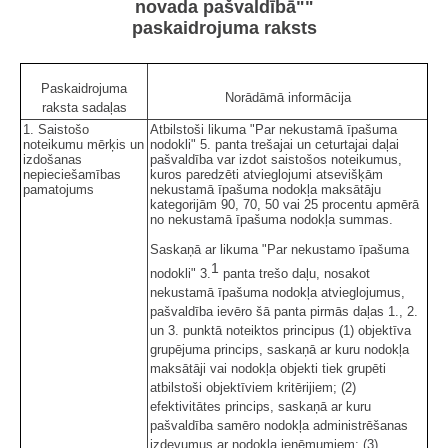
novada pašvaldībā""
paskaidrojuma raksts
Paskaidrojuma
Norādāmā informācija
raksta sadaļas
1. Saistošo
Atbilstoši likuma "Par nekustamā īpašuma
noteikumu mērķis un
nodokli" 5. panta trešajai un ceturtajai daļai
izdošanas
pašvaldība var izdot saistošos noteikumus,
nepieciešamības
kuros paredzēti atvieglojumi atsevišķām
pamatojums
nekustamā īpašuma nodokļa maksātāju
kategorijām 90, 70, 50 vai 25 procentu apmērā
no nekustamā īpašuma nodokļa summas.
Saskaņā ar likuma "Par nekustamo īpašuma
1
nodokli" 3.
panta trešo daļu, nosakot
nekustamā īpašuma nodokļa atvieglojumus,
pašvaldība ievēro šā panta pirmās daļas 1., 2.
un 3. punktā noteiktos principus (1) objektīva
grupējuma princips, saskaņā ar kuru nodokļa
maksātāji vai nodokļa objekti tiek grupēti
atbilstoši objektīviem kritērijiem; (2)
efektivitātes princips, saskaņā ar kuru
pašvaldība samēro nodokļa administrēšanas
izdevumus ar nodokļa ieņēmumiem; (3)