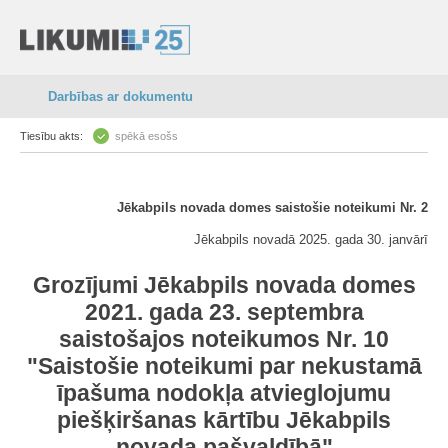
Darbības ar dokumentu
Tiesību akts:
spēkā esošs
Jēkabpils novada domes saistošie noteikumi Nr. 2
Jēkabpils novadā 2025. gada 30. janvārī
Grozījumi Jēkabpils novada domes
2021. gada 23. septembra
saistošajos noteikumos Nr. 10
"Saistošie noteikumi par nekustamā
īpašuma nodokļa atvieglojumu
piešķiršanas kārtību Jēkabpils
novada pašvaldībā"