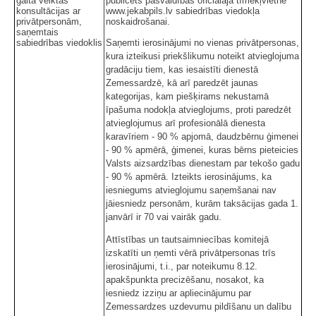
gaitā veiktās
publicēts pašvaldības oficiālajā tīmekļvietnē
konsultācijas ar
www.jekabpils.lv sabiedrības viedokļa
privātpersonām,
noskaidrošanai.
saņemtais
sabiedrības viedoklis
Saņemti ierosinājumi no vienas privātpersonas,
kura izteikusi priekšlikumu noteikt atvieglojuma
gradāciju tiem, kas iesaistīti dienestā
Zemessardzē, kā arī paredzēt jaunas
kategorijas, kam piešķirams nekustamā
īpašuma nodokļa atvieglojums, proti paredzēt
atvieglojumus arī profesionālā dienesta
karavīriem - 90 % apjomā, daudzbērnu ģimenei
- 90 % apmērā, ģimenei, kuras bērns pieteicies
Valsts aizsardzības dienestam par tekošo gadu
- 90 % apmērā. Izteikts ierosinājums, ka
iesniegums atvieglojumu saņemšanai nav
jāiesniedz personām, kurām taksācijas gada 1.
janvārī ir 70 vai vairāk gadu.
Attīstības un tautsaimniecības komitejā
izskatīti un ņemti vērā privātpersonas trīs
ierosinājumi, t.i., par noteikumu 8.12.
apakšpunkta precizēšanu, nosakot, ka
iesniedz izziņu ar apliecinājumu par
Zemessardzes uzdevumu pildīšanu un dalību