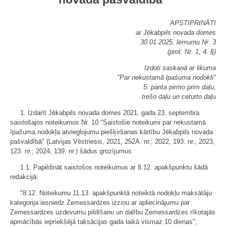
APSTIPRINĀTI
ar Jēkabpils novada domes
30.01.2025. lēmumu Nr. 3
(prot. Nr. 1, 4. §)
Izdoti saskaņā ar likuma
"Par nekustamā īpašuma nodokli"
5. panta pirmo prim daļu,
trešo daļu un ceturto daļu
1. Izdarīt Jēkabpils novada domes 2021. gada 23. septembra
saistošajos noteikumos Nr. 10 "Saistošie noteikumi par nekustamā
īpašuma nodokļa atvieglojumu piešķiršanas kārtību Jēkabpils novada
pašvaldībā" (Latvijas Vēstnesis, 2021, 252A. nr.; 2022, 193. nr.; 2023,
123. nr.; 2024, 139. nr.) šādus grozījumus:
1.1. Papildināt saistošos noteikumus ar 8.12. apakšpunktu šādā
redakcijā:
"8.12. Noteikumu 11.13. apakšpunktā noteiktā nodokļu maksātāju
kategorija iesniedz Zemessardzes izziņu ar apliecinājumu par
Zemessardzes uzdevumu pildīšanu un dalību Zemessardzes rīkotajās
apmācībās iepriekšējā taksācijas gada laikā vismaz 10 dienas";