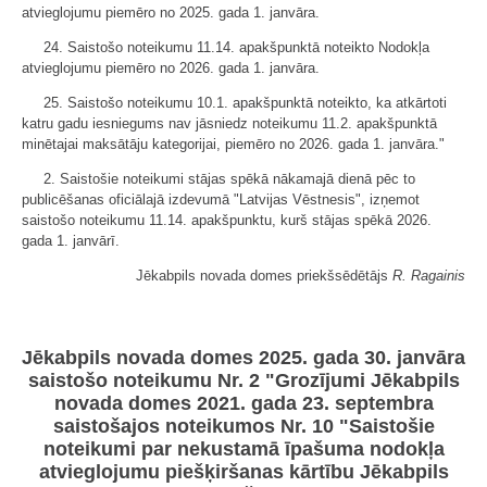
atvieglojumu piemēro no 2025. gada 1. janvāra.
24. Saistošo noteikumu 11.14. apakšpunktā noteikto Nodokļa
atvieglojumu piemēro no 2026. gada 1. janvāra.
25. Saistošo noteikumu 10.1. apakšpunktā noteikto, ka atkārtoti
katru gadu iesniegums nav jāsniedz noteikumu 11.2. apakšpunktā
minētajai maksātāju kategorijai, piemēro no 2026. gada 1. janvāra."
2. Saistošie noteikumi stājas spēkā nākamajā dienā pēc to
publicēšanas oficiālajā izdevumā "Latvijas Vēstnesis", izņemot
saistošo noteikumu 11.14. apakšpunktu, kurš stājas spēkā 2026.
gada 1. janvārī.
Jēkabpils novada domes priekšsēdētājs
R. Ragainis
Jēkabpils novada domes 2025. gada 30. janvāra
saistošo noteikumu Nr. 2 "Grozījumi Jēkabpils
novada domes 2021. gada 23. septembra
saistošajos noteikumos Nr. 10 "Saistošie
noteikumi par nekustamā īpašuma nodokļa
atvieglojumu piešķiršanas kārtību Jēkabpils