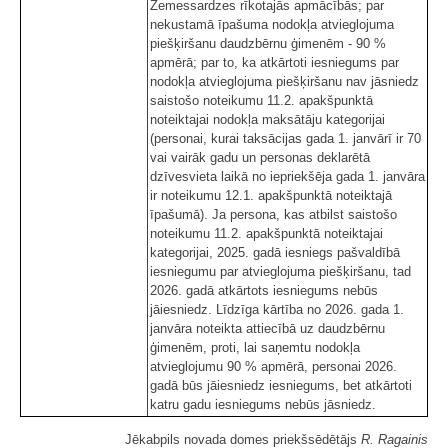
Zemessardzes rīkotajās apmācībās; par
nekustamā īpašuma nodokļa atvieglojuma
piešķiršanu daudzbērnu ģimenēm - 90 %
apmērā; par to, ka atkārtoti iesniegums par
nodokļa atvieglojuma piešķiršanu nav jāsniedz
saistošo noteikumu 11.2. apakšpunktā
noteiktajai nodokļa maksātāju kategorijai
(personai, kurai taksācijas gada 1. janvārī ir 70
vai vairāk gadu un personas deklarētā
dzīvesvieta laikā no iepriekšēja gada 1. janvāra
ir noteikumu 12.1. apakšpunktā noteiktajā
īpašumā). Ja persona, kas atbilst saistošo
noteikumu 11.2. apakšpunktā noteiktajai
kategorijai, 2025. gadā iesniegs pašvaldībā
iesniegumu par atvieglojuma piešķiršanu, tad
2026. gadā atkārtots iesniegums nebūs
jāiesniedz. Līdzīga kārtība no 2026. gada 1.
janvāra noteikta attiecībā uz daudzbērnu
ģimenēm, proti, lai saņemtu nodokļa
atvieglojumu 90 % apmērā, personai 2026.
gadā būs jāiesniedz iesniegums, bet atkārtoti
katru gadu iesniegums nebūs jāsniedz.
Jēkabpils novada domes priekšsēdētājs
R. Ragainis