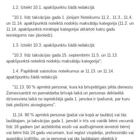
1.2. Izteikt 10.1. apakšpunktu šādā redakcijā:
"10.1. līdz taksācijas gada 1. jūnijam Noteikumu 11.2., 11.3., 11.4.
un 11.14. apakšpunktā noteiktā nodokļu maksātāju kategorija (11.2. un
11.14. apakšpunktā minētajai kategorijai atkārtoti katru gadu
iesniegums nav jāsniedz).
1.3. Izteikt 10.3. apakšpunktu šādā redakcijā:
"10.3. līdz taksācijas gada 15. septembrim 11.5. un 11.13.
apakšpunktā noteiktā nodokļu maksātāju kategorija";
1.4. Papildināt saistošos noteikumus ar 11.13. un 11.14.
apakšpunktu šādā redakcijā:
"11.13. 50 % apmērā personai, kura kā brīvprātīgais pilda dienestu
Zemessardzē no pamatdarba brīvajā laikā un personas deklarētā
dzīvesvieta laikā no iepriekšējā gada 1. janvāra ir īpašumā, par kuru
tiek piešķirts atvieglojums".
11.14. 90 % apmērā personai (pašai vai kopā ar laulāto) vai tās
laulātajam, ja taksācijas gada 1. janvārī ir trīs vai vairāk bērni vecumā
līdz 18 gadiem (arī aizbildnībā esoši vai audžuģimenē ievietoti bērni)
vai bērni līdz 24 gadu vecumam, kuri iegūst vispārējo, profesionālo vai
augstāko izglītību, un ja personai vai tās laulātajam objektā ir