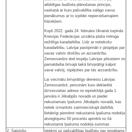
atbildīgas budžeta plānošanas princips,
saskaņā ar kuru pašvaldība salāgo savus
pienākumus ar to izpildei nepieciešamajiem
līdzekļiem.
Kopš 2022. gada 24. februāra Ukrainā turpinās
Krievijas Federācijas uzsākta plaša mēroga
nežēlīga karadarbība. Līdz ar notiekošo
karadarbību, Latvijai pastiprināti ir jārūpējas par
savas valsts drošību un aizsardzību.
Zemessardze dod iespēju Latvijas pilsoņiem no
pamatdarba brīvajā laikā brīvprātīgi kalpot
savai valstij, rūpējoties par tās aizsardzību.
Lai veicinātu brīvprātīgo dienestu Latvijas
Zemessardzē, personām kuru deklarētā
dzīvesvietas adrese no iepriekšējā gada 1.
janvāra ir Jēkabpils novadā un pieder
nekustamais īpašums Jēkabpils novadā, kas
netiek izmantots saimnieciskajā darbībā,
lietderīgi piemērot nekustamā īpašuma nodokļa
atvieglojumu 50 procentu apmērā no šā
nekustamā īpašuma nodokļa summas.
2. Saistošo
Ietekmi uz pašvaldības budžetu nav iespējams