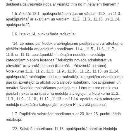
deklarētā dzīvesvieta kopā ar vismaz trim no minētajiem bērniem."
1.5. Aizstāt 12.1. apakšpunktā skaitļus un vārdus "11.2. un 11.3.
apakšpunktā" ar skaitļiem un vārdiem "11.2., 11.3., 11.13. un 11.14.
apakšpunktā";
1.6. Izteikt 14. punktu šādā redakcijā:
"14. Lēmumu par Nodokļu atvieglojumu piešķiršanu vai atteikumu
piešķirt Nodokļa atvieglojumu noteikumu 11.4., 11.5., 11.6., 11.7.,
11.8. un 11.11. apakšpunktā minētajām nodokļu maksātāju
kategorijām pieņem iestādes "Jēkabpils novada administratīvā
pārvalde" pilnvarotā persona (turpmāk - Pilnvarotā persona).
Noteikumu 11.1., 11.2., 11.3., 11.9., 11.10., 11.12., 11.13. un 11.14.
apakšpunktā minētajām nodokļu maksātāju kategorijām atvieglojumu
piešķir, izvērtējot to atbilstību Saistošo noteikumu nosacījumiem un
nosūtot Nodokļa maksāšanas paziņojumu. Lēmumu par atteikumu
piešķirt nekustamā īpašuma nodokļa atvieglojumu Noteikumu 11.2.,
11.3., 11.9., 11.10., 11.12., 11.13. un 11.14. apakšpunktā minētajām
nodokļu maksātāju kategorijām pieņem Pilnvarotā persona".
1.7. Papildināt saistošos noteikumus ar 23. līdz 25. punktu šādā
redakcijā:
"23. Saistošo noteikumu 11.13. apakšpunktā noteikto Nodokļa