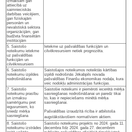
izmaksām gan
attiecībā uz
saimnieciskās
darbības veicējiem,
gan fiziskajām
personām un
nevalstiskā sektora
organizācijām, gan
budžeta finansētām
institūcijām
5. Saistošo
Ietekme uz pašvaldības funkcijām un
noteikumu ietekme
cilvēkresursiem netiek prognozēta.
uz pašvaldības
funkcijām un
cilvēkresursiem
6. Saistošo
Saistošajos noteikumos noteiktās kārtības
noteikumu izpildes
izpildi nodrošinās Jēkabpils novada
nodrošināšana
pašvaldības Finanšu ekonomikas nodaļa, kura
veic nodokļu administrācijas funkcijas.
7. Saistošo
Saistošie noteikumi ir piemēroti iecerētā mērķa
noteikumu prasību
sasniegšanas nodrošināšanai un paredz tikai
un izmaksu
to, kas ir nepieciešams minētā mērķa
samērīgumu pret
sasniegšanai.
ieguvumiem, ko
sniedz mērķa
Pašvaldības izraudzītā rīcība ir atbilstoša
sasniegšana
augstākstāvošiem normatīviem aktiem.
8. Saistošo
Saistošo noteikumu projekts no 2024. gada 11.
noteikumu izstrādes
decembra līdz 2024. gada 27. decembrim