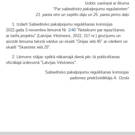
Izdots saskaņā ar likuma
"Par sabiedrisko pakalpojumu regulatoriem"
21. panta otro un septīto daļu un 25. panta pirmo daļu
1. Izdarīt Sabiedrisko pakalpojumu regulēšanas komisijas
2022.gada 3.novembra lēmumā Nr.
1/40
"Noteikumi par iepazīšanos
ar tarifa projektu" (Latvijas Vēstnesis, 2022, 217.nr.) grozījumu un
aizstāt lēmuma tekstā vārdus un skaitli "Ūnijas ielā 45" ar vārdiem un
skaitli "Skanstes ielā 25".
2. Lēmums stājas spēkā nākamajā dienā pēc tā publicēšanas
oficiālajā izdevumā "Latvijas Vēstnesis".
Sabiedrisko pakalpojumu regulēšanas komisijas
padomes priekšsēdētāja
A. Ozola