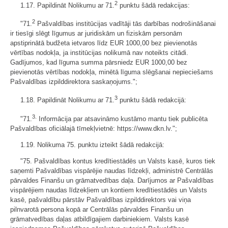
2
1.17. Papildināt Nolikumu ar 71.
punktu šādā redakcijas:
2
"71.
Pašvaldības institūcijas vadītāji tās darbības nodrošināšanai
ir tiesīgi slēgt līgumus ar juridiskām un fiziskām personām
apstiprinātā budžeta ietvaros līdz EUR 1000,00 bez pievienotās
vērtības nodokļa, ja institūcijas nolikumā nav noteikts citādi.
Gadījumos, kad līguma summa pārsniedz EUR 1000,00 bez
pievienotās vērtības nodokļa, minētā līguma slēgšanai nepieciešams
Pašvaldības izpilddirektora saskaņojums.";
3
1.18. Papildināt Nolikumu ar 71.
punktu šādā redakcijā:
3.
"71.
Informācija par atsavināmo kustāmo mantu tiek publicēta
Pašvaldības oficiālajā tīmekļvietnē: https://www.dkn.lv.";
1.19. Nolikuma 75. punktu izteikt šādā redakcijā:
"75. Pašvaldības kontus kredītiestādēs un Valsts kasē, kuros tiek
saņemti Pašvaldības vispārējie naudas līdzekļi, administrē Centrālās
pārvaldes Finanšu un grāmatvedības daļa. Darījumos ar Pašvaldības
vispārējiem naudas līdzekļiem un kontiem kredītiestādēs un Valsts
kasē, pašvaldību pārstāv Pašvaldības izpilddirektors vai viņa
pilnvarotā persona kopā ar Centrālās pārvaldes Finanšu un
grāmatvedības daļas atbildīgajiem darbiniekiem. Valsts kasē