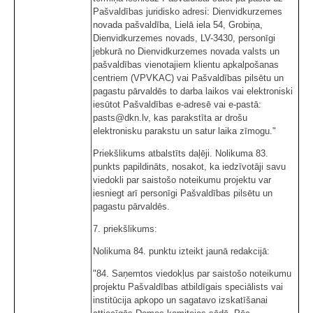
Pašvaldības juridisko adresi: Dienvidkurzemes
novada pašvaldība, Lielā iela 54, Grobiņa,
Dienvidkurzemes novads, LV-3430, personīgi
jebkurā no Dienvidkurzemes novada valsts un
pašvaldības vienotajiem klientu apkalpošanas
centriem (VPVKAC) vai Pašvaldības pilsētu un
pagastu pārvaldēs to darba laikos vai elektroniski
iesūtot Pašvaldības e-adresē vai e-pastā:
pasts@dkn.lv, kas parakstīta ar drošu
elektronisku parakstu un satur laika zīmogu."
Priekšlikums atbalstīts daļēji. Nolikuma 83.
punkts papildināts, nosakot, ka iedzīvotāji savu
viedokli par saistošo noteikumu projektu var
iesniegt arī personīgi Pašvaldības pilsētu un
pagastu pārvaldēs.
7. priekšlikums:
Nolikuma 84. punktu izteikt jaunā redakcijā:
"84. Saņemtos viedokļus par saistošo noteikumu
projektu Pašvaldības atbildīgais speciālists vai
institūcija apkopo un sagatavo izskatīšanai