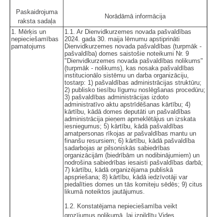
Paskaidrojuma
Norādāmā informācija
raksta sadaļa
1. Mērķis un
1.1. Ar Dienvidkurzemes novada pašvaldības
nepieciešamības
2024. gada 30. maija lēmumu apstiprināti
pamatojums
Dienvidkurzemes novada pašvaldības (turpmāk -
pašvaldība) domes saistošie noteikumi Nr. 9
"Dienvidkurzemes novada pašvaldības nolikums"
(turpmāk - nolikums), kas nosaka pašvaldības
institucionālo sistēmu un darba organizāciju,
tostarp: 1) pašvaldības administrācijas struktūru;
2) publisko tiesību līgumu noslēgšanas procedūru;
3) pašvaldības administrācijas izdoto
administratīvo aktu apstrīdēšanas kārtību; 4)
kārtību, kādā domes deputāti un pašvaldības
administrācija pieņem apmeklētājus un izskata
iesniegumus; 5) kārtību, kādā pašvaldības
amatpersonas rīkojas ar pašvaldības mantu un
finanšu resursiem; 6) kārtību, kādā pašvaldība
sadarbojas ar pilsoniskās sabiedrības
organizācijām (biedrībām un nodibinājumiem) un
nodrošina sabiedrības iesaisti pašvaldības darbā;
7) kārtību, kādā organizējama publiskā
apspriešana; 8) kārtību, kādā iedzīvotāji var
piedalīties domes un tās komiteju sēdēs; 9) citus
likumā noteiktos jautājumus.
1.2. Konstatējama nepieciešamība veikt
grozījumus nolikumā, lai izpildītu Vides