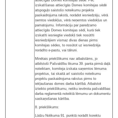
attiecīgās Domes komitejas sēdē. Pēc
izskatīšanas attiecīgās Domes komitejas sēdē
atspoguļo saistošo noteikumu projekta
paskaidrojuma rakstā, norādot iesniedzēju, vērā
ņemtos viedokļus, vērā neņemtos viedokļus un
pamatojumu. Informāciju par paredzamo
attiecīgās Domes komitejas sēdi, kurā tiek
izskatīti iesniegtie viedokļi tiek nosūtīti
iesniedzējiem vismaz divas dienas pirms
komitejas sēdes, to nosūtot uz iesniedzēja
norādīto e-pastu, vai tālruni.
Minētais priekšlikums nav atbalstāms, jo
atbilstoši Pašvaldību likuma 39. panta pirmā daļā
noteiktam, komiteja izskata saņemtos lēmuma
projektus, tai skaitā arī saistošo noteikumu
projektu paskaidrojuma rakstus pirms to
iekļaušanas domes darba kārtībā. Atbalstot
izteikto priekšlikumu, netiku ievērota pašvaldības
darba reglamentā noteiktā lēmumu un dokumentu
saskaņošanas kārtība.
8. priekšlikums:
Lūdzu Nolikuma 91. punktā norādīt korektu