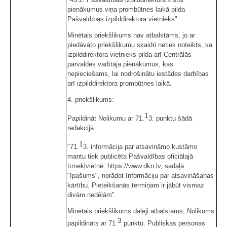
pienākumus viņa prombūtnes laikā pilda
Pašvaldības izpilddirektora vietnieks"
Minētais priekšlikums nav atbalstāms, jo ar
piedāvāto priekšlikumu skaidri netiek noteikts, ka
izpilddirektora vietnieks pilda arī Centrālās
pārvaldes vadītāja pienākumus, kas
nepieciešams, lai nodrošinātu iestādes darbības
arī izpilddirektora prombūtnes laikā.
4. priekšlikums:
1
Papildināt Nolikumu ar 71.
3. punktu šādā
redakcijā:
1
"71.
3. informācija par atsavināmo kustāmo
mantu tiek publicēta Pašvaldības oficiālajā
tīmekļvietnē: https://www.dkn.lv, sadaļā
"Īpašums", norādot Informāciju par atsavināšanas
kārtību. Pieteikšanās termiņam ir jābūt vismaz
divām nedēļām".
Minētais priekšlikums daļēji atbalstāms, Nolikums
3
papildināts ar 71.
punktu. Publiskas personas