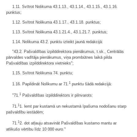
1.11. Svītrot Nolikuma 43.1.13., 43.1.14., 43.1.15., 43.1.16.
punktus;
1.12. Svītrot Nolikuma 43.1.17., 43.1.18. punktus;
1.13. Svītrot Nolikuma 43.1.21.4., 43.1.21.7. punktus;
1.14. Nolikuma 43.2. punktu izteikt jaunā redakcijā:
"43.2. Pašvaldības izpilddirektora pienākumus, t.sk., Centrālās
pārvaldes vadītāja pienākumus, viņa prombūtnes laikā pilda
Pašvaldības izpilddirektora vietnieks";
1.15. Svītrot Nolikuma 74. punktu;
1
1.16. Papildināt Nolikumu ar 71.
punktu šādā redakcijā:
1
"71.
Pašvaldības izpilddirektors ir pilnvarots:
1
71.
1. lemt par kustamā un nekustamā īpašuma nodošanu starp
pašvaldību iestādēm;
1
71.
2. dot atļauju atsavināt Pašvaldības kustamo mantu ar
atlikušo vērtību līdz 10 000
euro
."