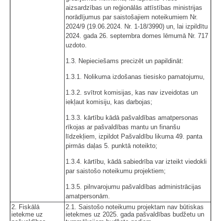
aizsardzības un reģionālās attīstības ministrijas
norādījumus par saistošajiem noteikumiem Nr.
2024/9 (19.06.2024. Nr. 1-18/3990) un, lai izpildītu
2024. gada 26. septembra domes lēmumā Nr. 717
uzdoto.
1.3. Nepieciešams precizēt un papildināt:
1.3.1. Nolikuma izdošanas tiesisko pamatojumu,
1.3.2. svītrot komisijas, kas nav izveidotas un
iekļaut komisiju, kas darbojas;
1.3.3. kārtību kādā pašvaldības amatpersonas
rīkojas ar pašvaldības mantu un finanšu
līdzekļiem, izpildot Pašvaldību likuma 49. panta
pirmās daļas 5. punktā noteikto;
1.3.4. kārtību, kādā sabiedrība var izteikt viedokli
par saistošo noteikumu projektiem;
1.3.5. pilnvarojumu pašvaldības administrācijas
amatpersonām.
2. Fiskālā
2.1. Saistošo noteikumu projektam nav būtiskas
ietekme uz
ietekmes uz 2025. gada pašvaldības budžetu un