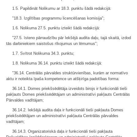
1.5. Papildināt Nolikumu ar 18.3. punktu šādā redakcijā:
"18.3. Izglītības programmu licencēšanas komisija";
1.6. Nolikuma 27.5. punktu izteikt šādā redakcijā:
"27.5. īsteno pārraudzību pār Iekšējā audita daļu, tajā skaitā, izdod
tās darbiniekiem saistošus rīkojumus un lēmumus";
1.7. Svītrot Nolikuma 34.3. punktu;
1.8. Nolikuma 36.14. punktu izteikt šādā redakcijā:
"36.14. Centrālās pārvaldes struktūrvienības, kurām ar normatīvo
aktu ir noteikta īpaša kompetence un atšķirīga padotības forma:
36.14.1. Domes priekšsēdētāja izveidots birojs ir funkcionāli tieši
pakļauts Domes priekšsēdētājam un administratīvi pakļauts Centrālās
Pārvaldes vadītājam;
36.14.2. Iekšējā audita daļa ir funkcionāli tieši pakļauta Domes
priekšsēdētājam un administratīvi pakļauta Centrālās pārvaldes
vadītājam;
36.14.3. Organizatoriskā daļa ir funkcionāli tieši pakļauta