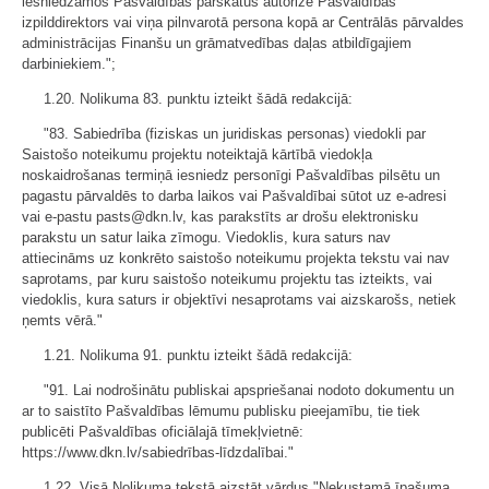
iesniedzamos Pašvaldības pārskatus autorizē Pašvaldības
izpilddirektors vai viņa pilnvarotā persona kopā ar Centrālās pārvaldes
administrācijas Finanšu un grāmatvedības daļas atbildīgajiem
darbiniekiem.";
1.20. Nolikuma 83. punktu izteikt šādā redakcijā:
"83. Sabiedrība (fiziskas un juridiskas personas) viedokli par
Saistošo noteikumu projektu noteiktajā kārtībā viedokļa
noskaidrošanas termiņā iesniedz personīgi Pašvaldības pilsētu un
pagastu pārvaldēs to darba laikos vai Pašvaldībai sūtot uz e-adresi
vai e-pastu pasts@dkn.lv, kas parakstīts ar drošu elektronisku
parakstu un satur laika zīmogu. Viedoklis, kura saturs nav
attiecināms uz konkrēto saistošo noteikumu projekta tekstu vai nav
saprotams, par kuru saistošo noteikumu projektu tas izteikts, vai
viedoklis, kura saturs ir objektīvi nesaprotams vai aizskarošs, netiek
ņemts vērā."
1.21. Nolikuma 91. punktu izteikt šādā redakcijā:
"91. Lai nodrošinātu publiskai apspriešanai nodoto dokumentu un
ar to saistīto Pašvaldības lēmumu publisku pieejamību, tie tiek
publicēti Pašvaldības oficiālajā tīmekļvietnē:
https://www.dkn.lv/sabiedrības-līdzdalībai."
1.22. Visā Nolikuma tekstā aizstāt vārdus "Nekustamā īpašuma