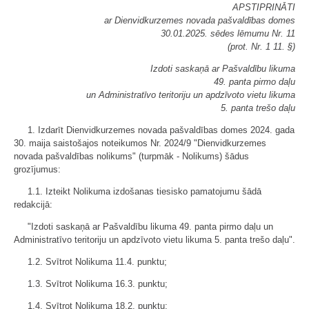
APSTIPRINĀTI
ar Dienvidkurzemes novada pašvaldības domes
30.01.2025. sēdes lēmumu Nr. 11
(prot. Nr. 1 11. §)
Izdoti saskaņā ar Pašvaldību likuma
49. panta pirmo daļu
un Administratīvo teritoriju un apdzīvoto vietu likuma
5. panta trešo daļu
1. Izdarīt Dienvidkurzemes novada pašvaldības domes 2024. gada
30. maija saistošajos noteikumos Nr. 2024/9 "Dienvidkurzemes
novada pašvaldības nolikums" (turpmāk - Nolikums) šādus
grozījumus:
1.1. Izteikt Nolikuma izdošanas tiesisko pamatojumu šādā
redakcijā:
"Izdoti saskaņā ar Pašvaldību likuma 49. panta pirmo daļu un
Administratīvo teritoriju un apdzīvoto vietu likuma 5. panta trešo daļu".
1.2. Svītrot Nolikuma 11.4. punktu;
1.3. Svītrot Nolikuma 16.3. punktu;
1.4. Svītrot Nolikuma 18.2. punktu;