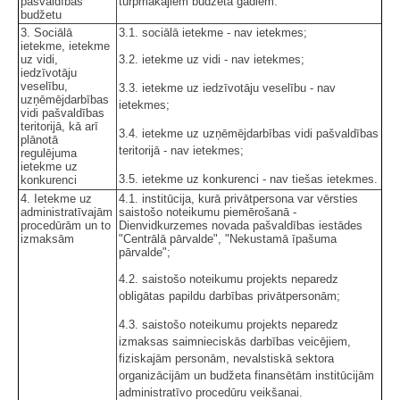
pašvaldības
turpmākajiem budžeta gadiem.
budžetu
3. Sociālā
3.1. sociālā ietekme - nav ietekmes;
ietekme, ietekme
uz vidi,
3.2. ietekme uz vidi - nav ietekmes;
iedzīvotāju
veselību,
3.3. ietekme uz iedzīvotāju veselību - nav
uzņēmējdarbības
ietekmes;
vidi pašvaldības
teritorijā, kā arī
3.4. ietekme uz uzņēmējdarbības vidi pašvaldības
plānotā
teritorijā - nav ietekmes;
regulējuma
ietekme uz
3.5. ietekme uz konkurenci - nav tiešas ietekmes.
konkurenci
4. Ietekme uz
4.1. institūcija, kurā privātpersona var vērsties
administratīvajām
saistošo noteikumu piemērošanā -
procedūrām un to
Dienvidkurzemes novada pašvaldības iestādes
izmaksām
"Centrālā pārvalde", "Nekustamā īpašuma
pārvalde";
4.2. saistošo noteikumu projekts neparedz
obligātas papildu darbības privātpersonām;
4.3. saistošo noteikumu projekts neparedz
izmaksas saimnieciskās darbības veicējiem,
fiziskajām personām, nevalstiskā sektora
organizācijām un budžeta finansētām institūcijām
administratīvo procedūru veikšanai.