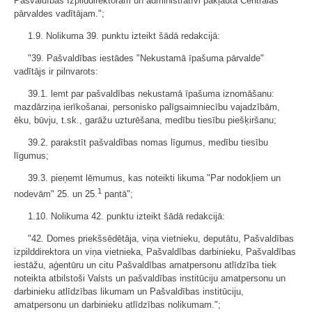
Pašvaldības Izpilddirektoram un administratīvi pakļauta Centrālās
pārvaldes vadītājam.";
1.9. Nolikuma 39. punktu izteikt šādā redakcijā:
"39. Pašvaldības iestādes "Nekustamā īpašuma pārvalde"
vadītājs ir pilnvarots:
39.1. lemt par pašvaldības nekustamā īpašuma iznomāšanu:
mazdārziņa ierīkošanai, personisko palīgsaimniecību vajadzībām,
ēku, būvju, t.sk., garāžu uzturēšana, medību tiesību piešķiršanu;
39.2. parakstīt pašvaldības nomas līgumus, medību tiesību
līgumus;
39.3. pieņemt lēmumus, kas noteikti likuma "Par nodokļiem un
1
nodevām" 25. un 25.
pantā";
1.10. Nolikuma 42. punktu izteikt šādā redakcijā:
"42. Domes priekšsēdētāja, viņa vietnieku, deputātu, Pašvaldības
izpilddirektora un viņa vietnieka, Pašvaldības darbinieku, Pašvaldības
iestāžu, aģentūru un citu Pašvaldības amatpersonu atlīdzība tiek
noteikta atbilstoši Valsts un pašvaldības institūciju amatpersonu un
darbinieku atlīdzības likumam un Pašvaldības institūciju,
amatpersonu un darbinieku atlīdzības nolikumam.";