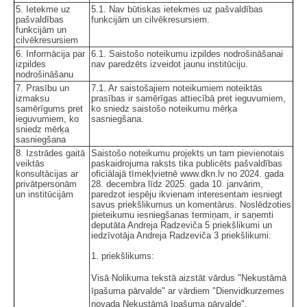
5. Ietekme uz
5.1. Nav būtiskas ietekmes uz pašvaldības
pašvaldības
funkcijām un cilvēkresursiem.
funkcijām un
cilvēkresursiem
6. Informācija par
6.1. Saistošo noteikumu izpildes nodrošināšanai
izpildes
nav paredzēts izveidot jaunu institūciju.
nodrošināšanu
7. Prasību un
7.1. Ar saistošajiem noteikumiem noteiktās
izmaksu
prasības ir samērīgas attiecībā pret ieguvumiem,
samērīgums pret
ko sniedz saistošo noteikumu mērķa
ieguvumiem, ko
sasniegšana.
sniedz mērķa
sasniegšana
8. Izstrādes gaitā
Saistošo noteikumu projekts un tam pievienotais
veiktās
paskaidrojuma raksts tika publicēts pašvaldības
konsultācijas ar
oficiālajā tīmekļvietnē www.dkn.lv no 2024. gada
privātpersonām
28. decembra līdz 2025. gada 10. janvārim,
un institūcijām
paredzot iespēju ikvienam interesentam iesniegt
savus priekšlikumus un komentārus. Noslēdzoties
pieteikumu iesniegšanas termiņam, ir saņemti
deputāta Andreja Radzeviča 5 priekšlikumi un
iedzīvotāja Andreja Radzeviča 3 priekšlikumi:
1. priekšlikums:
Visā Nolikuma tekstā aizstāt vārdus "Nekustāmā
īpašuma pārvalde" ar vārdiem "Dienvidkurzemes
novada Nekustāmā īpašuma pārvalde".