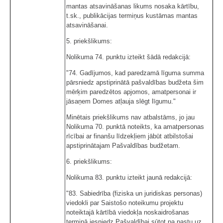
mantas atsavināšanas likums nosaka kārtību,
t.sk., publikācijas termiņus kustāmas mantas
atsavināšanai.
5. priekšlikums:
Nolikuma 74. punktu izteikt šādā redakcijā:
"74. Gadījumos, kad paredzamā līguma summa
pārsniedz apstiprinātā pašvaldības budžeta šim
mērķim paredzētos apjomos, amatpersonai ir
jāsaņem Domes atļauja slēgt līgumu."
Minētais priekšlikums nav atbalstāms, jo jau
Nolikuma 70. punktā noteikts, ka amatpersonas
rīcībai ar finanšu līdzekļiem jābūt atbilstošai
apstiprinātajam Pašvaldības budžetam.
6. priekšlikums:
Nolikuma 83. punktu izteikt jaunā redakcijā:
"83. Sabiedrība (fiziska un juridiskas personas)
viedokli par Saistošo noteikumu projektu
noteiktajā kārtībā viedokļa noskaidrošanas
termiņā iesniedz Pašvaldībai sūtot pa pastu uz