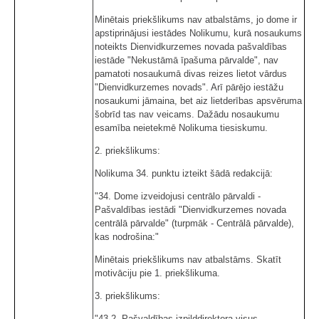
Minētais priekšlikums nav atbalstāms, jo dome ir
apstiprinājusi iestādes Nolikumu, kurā nosaukums
noteikts Dienvidkurzemes novada pašvaldības
iestāde "Nekustāmā īpašuma pārvalde", nav
pamatoti nosaukumā divas reizes lietot vārdus
"Dienvidkurzemes novads". Arī pārējo iestāžu
nosaukumi jāmaina, bet aiz lietderības apsvēruma
šobrīd tas nav veicams. Dažādu nosaukumu
esamība neietekmē Nolikuma tiesiskumu.
2. priekšlikums:
Nolikuma 34. punktu izteikt šādā redakcijā:
"34. Dome izveidojusi centrālo pārvaldi -
Pašvaldības iestādi "Dienvidkurzemes novada
centrālā pārvalde" (turpmāk - Centrālā pārvalde),
kas nodrošina:"
Minētais priekšlikums nav atbalstāms. Skatīt
motivāciju pie 1. priekšlikuma.
3. priekšlikums:
"43.2. Pašvaldības izpilddirektora visus