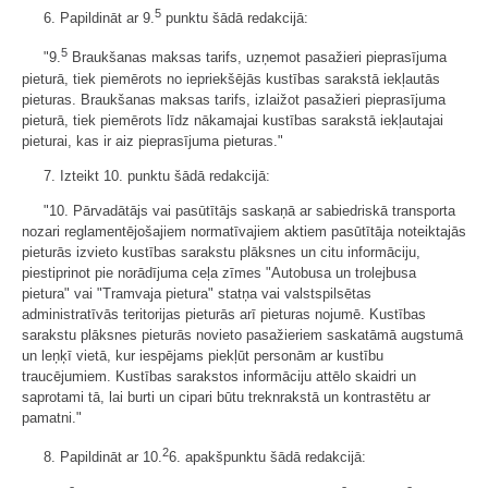
5
6. Papildināt ar 9.
punktu šādā redakcijā:
5
"9.
Braukšanas maksas tarifs, uzņemot pasažieri pieprasījuma
pieturā, tiek piemērots no iepriekšējās kustības sarakstā iekļautās
pieturas. Braukšanas maksas tarifs, izlaižot pasažieri pieprasījuma
pieturā, tiek piemērots līdz nākamajai kustības sarakstā iekļautajai
pieturai, kas ir aiz pieprasījuma pieturas."
7. Izteikt 10. punktu šādā redakcijā:
"10. Pārvadātājs vai pasūtītājs saskaņā ar sabiedriskā transporta
nozari reglamentējošajiem normatīvajiem aktiem pasūtītāja noteiktajās
pieturās izvieto kustības sarakstu plāksnes un citu informāciju,
piestiprinot pie norādījuma ceļa zīmes "Autobusa un trolejbusa
pietura" vai "Tramvaja pietura" statņa vai valstspilsētas
administratīvās teritorijas pieturās arī pieturas nojumē. Kustības
sarakstu plāksnes pieturās novieto pasažieriem saskatāmā augstumā
un leņķī vietā, kur iespējams piekļūt personām ar kustību
traucējumiem. Kustības sarakstos informāciju attēlo skaidri un
saprotami tā, lai burti un cipari būtu treknrakstā un kontrastētu ar
pamatni."
2
8. Papildināt ar 10.
6. apakšpunktu šādā redakcijā: