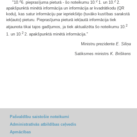
2
2
2
"10.
6. pieprasījuma pieturā - šo noteikumu 10.
1. un 10.
2.
apakšpunktā minētā informācija un informācija ar kvadrātkodu (QR
kodu), kas satur informāciju par iepriekšējo (tuvāko kustības sarakstā
iekļauto) pieturu. Pieprasījuma pieturā iekļautā informācija tiek
2
atjaunota tikai tajos gadījumos, ja tiek aktualizēta šo noteikumu 10.
2
1. un 10.
2. apakšpunktā minētā informācija."
Ministru prezidente
E. Siliņa
Satiksmes ministrs
K. Briškens
Pašvaldību saistošie noteikumi
Administratīvās atbildības ceļvedis
Apmācības