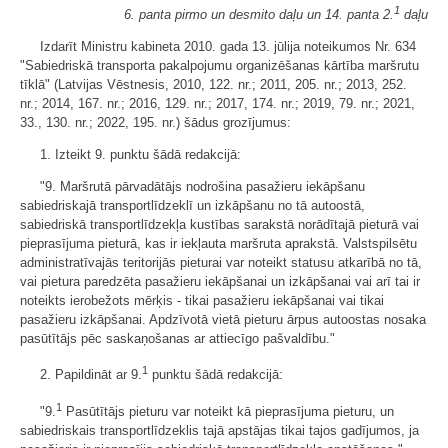
1
6. panta pirmo un desmito daļu un 14. panta 2.
daļu
Izdarīt Ministru kabineta 2010. gada 13. jūlija noteikumos Nr. 634
"Sabiedriskā transporta pakalpojumu organizēšanas kārtība maršrutu
tīklā" (Latvijas Vēstnesis, 2010, 122. nr.; 2011, 205. nr.; 2013, 252.
nr.; 2014, 167. nr.; 2016, 129. nr.; 2017, 174. nr.; 2019, 79. nr.; 2021,
33., 130. nr.; 2022, 195. nr.) šādus grozījumus:
1. Izteikt 9. punktu šādā redakcijā:
"9. Maršrutā pārvadātājs nodrošina pasažieru iekāpšanu
sabiedriskajā transportlīdzeklī un izkāpšanu no tā autoostā,
sabiedriskā transportlīdzekļa kustības sarakstā norādītajā pieturā vai
pieprasījuma pieturā, kas ir iekļauta maršruta aprakstā. Valstspilsētu
administratīvajās teritorijās pieturai var noteikt statusu atkarībā no tā,
vai pietura paredzēta pasažieru iekāpšanai un izkāpšanai vai arī tai ir
noteikts ierobežots mērķis - tikai pasažieru iekāpšanai vai tikai
pasažieru izkāpšanai. Apdzīvotā vietā pieturu ārpus autoostas nosaka
pasūtītājs pēc saskaņošanas ar attiecīgo pašvaldību."
1
2. Papildināt ar 9.
punktu šādā redakcijā:
1
"9.
Pasūtītājs pieturu var noteikt kā pieprasījuma pieturu, un
sabiedriskais transportlīdzeklis tajā apstājas tikai tajos gadījumos, ja