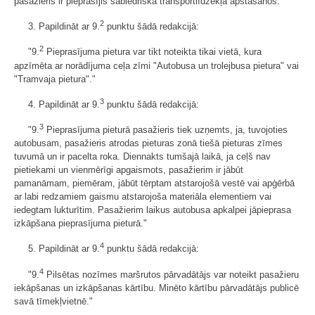
pasažieris ir pieprasījis sabiedriskā transportlīdzekļa apstāšanos."
2
3. Papildināt ar 9.
punktu šādā redakcijā:
2
"9.
Pieprasījuma pietura var tikt noteikta tikai vietā, kura
apzīmēta ar norādījuma ceļa zīmi "Autobusa un trolejbusa pietura" vai
"Tramvaja pietura"."
3
4. Papildināt ar 9.
punktu šādā redakcijā:
3
"9.
Pieprasījuma pieturā pasažieris tiek uzņemts, ja, tuvojoties
autobusam, pasažieris atrodas pieturas zonā tiešā pieturas zīmes
tuvumā un ir pacelta roka. Diennakts tumšajā laikā, ja ceļš nav
pietiekami un vienmērīgi apgaismots, pasažierim ir jābūt
pamanāmam, piemēram, jābūt tērptam atstarojošā vestē vai apģērbā
ar labi redzamiem gaismu atstarojoša materiāla elementiem vai
iedegtam lukturītim. Pasažierim laikus autobusa apkalpei jāpieprasa
izkāpšana pieprasījuma pieturā."
4
5. Papildināt ar 9.
punktu šādā redakcijā:
4
"9.
Pilsētas nozīmes maršrutos pārvadātājs var noteikt pasažieru
iekāpšanas un izkāpšanas kārtību. Minēto kārtību pārvadātājs publicē
savā tīmekļvietnē."